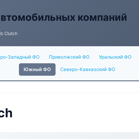
автомобильных компаний
b Clutch
ро-Западный ФО
Приволжский ФО
Уральский ФО
Южный ФО
Северо-Кавказский ФО
ch