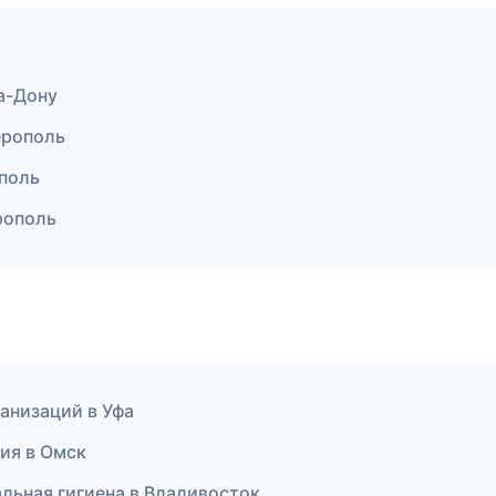
а-Дону
ферополь
ополь
рополь
ганизаций в Уфа
тия в Омск
альная гигиена в Владивосток