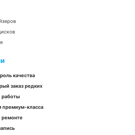
йзеров
дисков
ия
ми
роль качества
рый заказ редких
е работы
м премиум-класса
и ремонте
запись