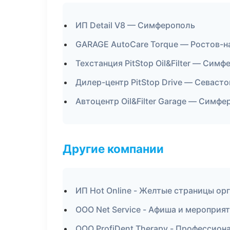
ИП Detail V8 — Симферополь
GARAGE AutoCare Torque — Ростов-н
Техстанция PitStop Oil&Filter — Сим
Дилер-центр PitStop Drive — Севаст
Автоцентр Oil&Filter Garage — Симфе
Другие компании
ИП Hot Online - Желтые страницы ор
ООО Net Service - Афиша и мероприя
ООО ProfiDent Therapy - Профессион