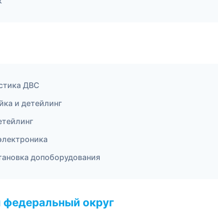
к
остика ДВС
йка и детейлинг
етейлинг
 электроника
становка допоборудования
 федеральный округ