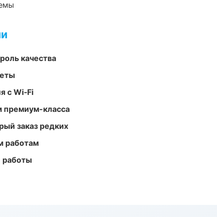
темы
ми
роль качества
меты
 с Wi‑Fi
м премиум-класса
рый заказ редких
м работам
е работы