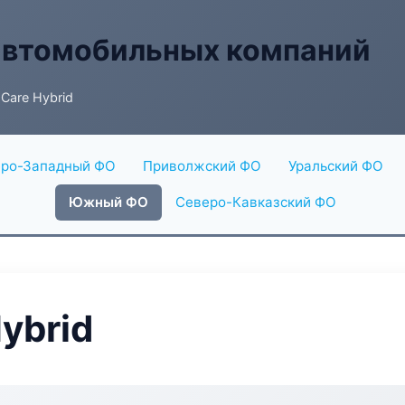
автомобильных компаний
Care Hybrid
ро-Западный ФО
Приволжский ФО
Уральский ФО
Южный ФО
Северо-Кавказский ФО
ybrid