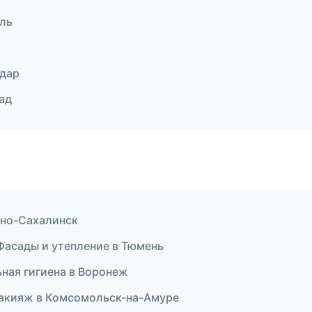
оль
одар
рад
жно-Сахалинск
Фасады и утепление в Тюмень
ьная гигиена в Воронеж
 макияж в Комсомольск-на-Амуре