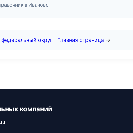
справочник в Иваново
 федеральный округ
|
Главная страница
→
льных компаний
сии