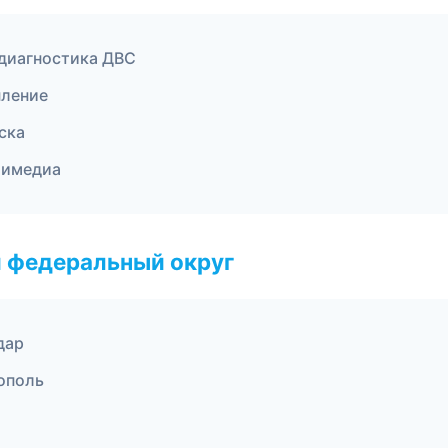
 диагностика ДВС
пление
ска
тимедиа
 федеральный округ
дар
рополь