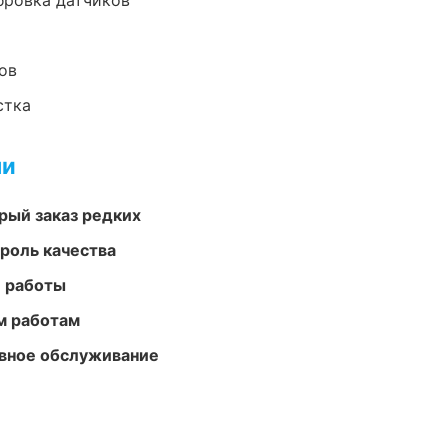
ибровка датчиков
ов
стка
ми
рый заказ редких
роль качества
е работы
м работам
вное обслуживание