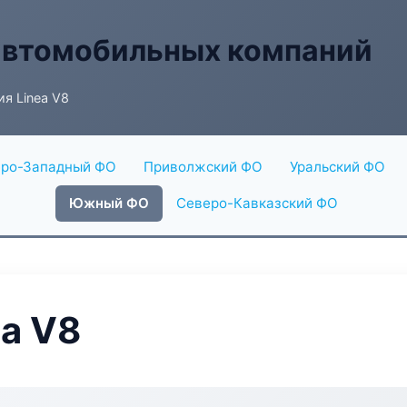
автомобильных компаний
я Linea V8
ро-Западный ФО
Приволжский ФО
Уральский ФО
Южный ФО
Северо-Кавказский ФО
ea V8