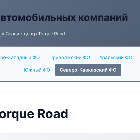
автомобильных компаний
г
» Сервис-центр Torque Road
ро-Западный ФО
Приволжский ФО
Уральский ФО
Южный ФО
Северо-Кавказский ФО
orque Road