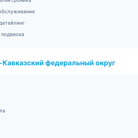
 электроника
 обслуживание
 детейлинг
и подвеска
о-Кавказский федеральный округ
ла