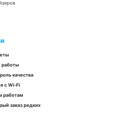
йзеров
ми
меты
е работы
роль качества
 с Wi‑Fi
м работам
рый заказ редких