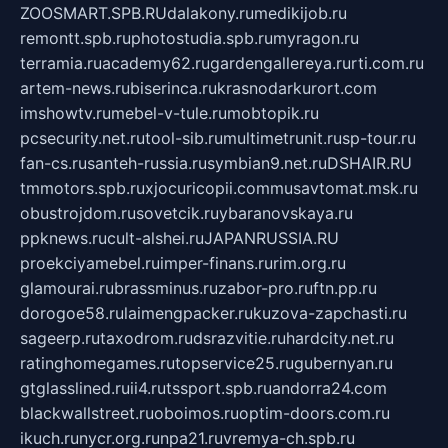
ZOOSMART.SPB.RU
dalakony.ru
medikijob.ru
remontt.spb.ru
photostudia.spb.ru
myragon.ru
terramia.ru
academy62.ru
gardengallereya.ru
rti.com.ru
artem-news.ru
biserinca.ru
krasnodarkurort.com
imshowtv.ru
mebel-v-tule.ru
mobtopik.ru
pcsecurity.net.ru
tool-sib.ru
multimetrunit.ru
sp-tour.ru
fan-cs.ru
santeh-russia.ru
symbian9.net.ru
DSHAIR.RU
tmmotors.spb.ru
xjocuricopii.com
musavtomat.msk.ru
obustrojdom.ru
sovetcik.ru
ybaranovskaya.ru
ppknews.ru
cult-alshei.ru
JAPANRUSSIA.RU
proekciyamebel.ru
imper-finans.ru
rim.org.ru
glamourai.ru
brassminus.ru
zabor-pro.ru
ftn.pp.ru
dorogoe58.ru
laimengpacker.ru
kuzova-zapchasti.ru
sageerp.ru
taxodrom.ru
dsrazvitie.ru
hardcity.net.ru
ratinghomegames.ru
topservice25.ru
gubernyan.ru
gtglasslined.ru
ii4.ru
tssport.spb.ru
andorra24.com
blackwallstreet.ru
oboimos.ru
optim-doors.com.ru
ikuch.ru
nycr.org.ru
npa21.ru
vremya-ch.spb.ru