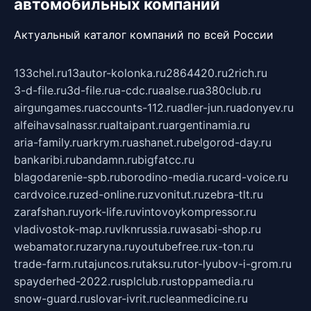
автомобильных компаний
Актуальный каталог компаний по всей России
133chel.ru
13autor-kolonka.ru
2864420.ru
2rich.ru
3-d-file.ru
3d-file.ru
a-cdc.ru
aalse.ru
a380club.ru
airgungames.ru
accounts-112.ru
adler-jun.ru
adonyev.ru
alfeihavsalnassr.ru
altaipant.ru
argentinamia.ru
aria-family.ru
arkrym.ru
ashanet.ru
belgorod-day.ru
bankaribi.ru
bandamn.ru
bigfatcc.ru
blagodarenie-spb.ru
borodino-media.ru
card-voice.ru
cardvoice.ru
zed-online.ru
zvonitut.ru
zebra-tlt.ru
zarafshan.ru
york-life.ru
vintovoykompressor.ru
vladivostok-map.ru
vlknrussia.ru
wasabi-shop.ru
webamator.ru
zaryna.ru
youtubefree.ru
x-ton.ru
trade-farm.ru
tajuncos.ru
taksu.ru
tor-lyubov-i-grom.ru
spayderhed-2022.ru
splclub.ru
stoppamedia.ru
snow-guard.ru
slovar-ivrit.ru
cleanmedicine.ru