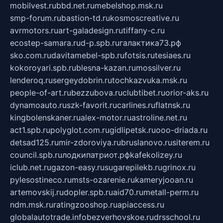
mobilvest.ru
bbd.net.ru
mebelshop.msk.ru
smp-forum.ru
bastion-td.ru
kosmoscreative.ru
avrmotors.ru
art-galadesign.ru
tiffany-c.ru
ecostep-samara.ru
d-p.spb.ru
галактика73.рф
sko.com.ru
davitamebel-spb.ru
fotsis.ru
tesiaes.ru
kokoroyari.spb.ru
blesna-kazan.ru
mossilver.ru
lenderoq.ru
sergeydobrin.ru
tochkazvuka.msk.ru
people-of-art.ru
bezzubova.ru
clubtibet.ru
orior-aks.ru
dynamoauto.ru
szk-favorit.ru
carlines.ru
flatnsk.ru
kingbolenskaner.ru
alex-motor.ru
astroline.net.ru
act1.spb.ru
polyglot.com.ru
gidlipetsk.ru
ooo-driada.ru
detsad125.ru
mir-zdoroviya.ru
bruslanovo.ru
siterem.ru
council.spb.ru
лодкипатриот.рф
kafekolizey.ru
iclub.net.ru
gazon-easy.ru
sugarepilekb.ru
grinox.ru
pylesostineco.ru
msts-ozarenie.ru
kameryjooan.ru
artemovskij.ru
dopler.spb.ru
aid70.ru
metall-perm.ru
ndm.msk.ru
ratingzooshop.ru
apiaccess.ru
globalautotrade.info
bezverhovskoe.ru
drsschool.ru