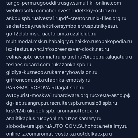
tango-perm.ru
gooddir.ru
sgv.su
multiki-online.com
webkrasotki.com
cherinvest.ru
detskiy-ostrov.ru
ankou.spb.ru
alvesta1.ru
pdf-creator.ru
nix-files.org.ru
sakhatoday.ru
elektrikersymboler.ru
sputnikyes.ru
golf2club.msk.ru
aeforums.ru
zallclub.ru
multimodal.msk.ru
habaigry.ru
haikko.ru
sobakopedia.ru
isz-fest.ru
ewnc.info
screensaver-clock.net.ru
volnav.spb.ru
comnat.ru
npf.net.ru
7bit.pp.ru
kalugatur.ru
tesiaes.ru
card.com.ru
kazanka.spb.ru
gildiya-kuznecov.ru
kameryboavision.ru
griffoncom.spb.ru
fabrika-emotsiy.ru
PARK-MATROSOVA.RU
agat.spb.ru
avtoyurist-moskva1.ru
hardware.org.ru
схема-авто.рф
dg-lab.ru
angrup.ru
recruiter.spb.ru
music8.spb.ru
krsk124.ru
kubok.spb.ru
romanofforex.ru
analitikaplus.ru
spyonline.ru
zosikamery.ru
sloboda-ural.pp.ru
AUTO-COM.SU
hohota.net
alimy.ru
online-z.com
aromat-vostoka.ru
otdelkaexp.ru