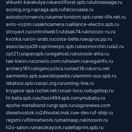
shkurki-karakulya.ru
kanotiforet.spb.ru
tutmassage.ru
ecolog.org.ru
praga.spb.ru
falcorussia.ru
autodoctorservis.ru
kamertondom.spb.ru
net-life.net.ru
avto-vozim.ru
sakhcamera.ru
alliance-electro.spb.ru
stroyavt.ru
controlweb1.ru
tdsak74.ru
kinzozo-ru.ru
kvotka.ru
iron-snab.ru
costa-bella.ru
eugrus.pp.ru
associaciya39.ru
primexpo.spb.ru
bezmorchin.ru
ia2.ru
cpt21.ru
ispecspb.ru
regahost.ru
kolosok-elita.ru
tae-kwon.ru
consrio.com.ru
insiam.ru
avegainfo.ru
archery161.ru
bigencyclica.ru
vlast16.ru
korru.net
sarmiento.spb.su
extelopedia.ru
lammin-suo.spb.ru
iskatour.spb.ru
snpi.org.ru
running-line.ru
krygeva-spa.ru
chel.net.ru
rust-loco.ru
dugshop.ru
hl-beta.spb.ru
school494.spb.ru
mymubaby.ru
epoha-metalband.ru
ngr.spb.ru
rusgosnews.com
dieselvostok.ru
24hostel.msk.ru
w-dev.ru
f-ship.ru
regsmi.ru
filmnetwork.ru
malinasp.ru
kinosvin.ru
h2o-salon.ru
malutkayork.ru
deltaprim.spb.ru