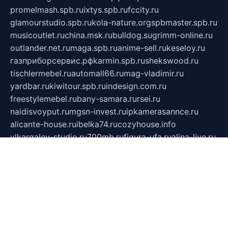
promelmash.spb.ru
ixtys.spb.ru
fccity.ru
glamourstudio.spb.ru
kola-nature.org
spbmaster.spb.ru
musicoutlet.ru
china.msk.ru
bulldog.su
grimm-online.ru
outlander.net.ru
maga.spb.ru
anime-sell.ru
keseloy.ru
газприборсервис.рф
karmin.spb.ru
shekswood.ru
tischlermebel.ru
automall66.ru
mag-vladimir.ru
yardbar.ru
kiwitour.spb.ru
indesign.com.ru
freestylemebel.ru
bany-samara.ru
rsei.ru
naidisvoyput.ru
mgsn-invest.ru
ipkamerasannce.ru
alicante-house.ru
ibelka74.ru
cozyhouse.info
vlkargalev-studio.ru
700mb.ru
figura-ufa.ru
alina-live.ru
belarusiannews.ru
womenknow.ru
dos-vniimk.ru
sega.net.ru
dv.net.ru
phenomenonsofhistory.com
telesputnik.net.ru
wall.pp.ru
pylesosroidmi.ru
gtc-clan.ru
cligs.ru
bibikazap.ru
popova.org.ru
netwhistler.spb.ru
bellvil.ru
bonzon.ru
iss-vladik.ru
defiparis.net.ru
las-gryzas.ru
amku.ru
electednews.spb.ru
feather.org.ru
spar72.ru
tankiigri.ru