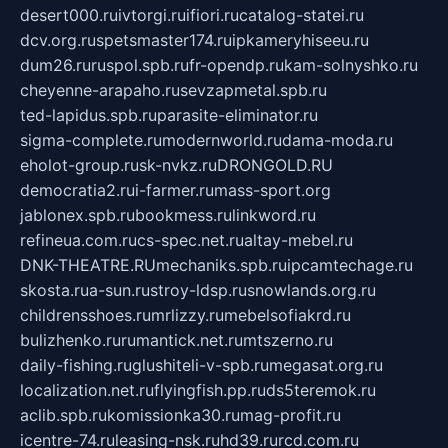
desert000.ru
ivtorgi.ru
ifiori.ru
catalog-statei.ru
dcv.org.ru
spetsmaster174.ru
ipkameryhiseeu.ru
dum26.ru
ruspol.spb.ru
fr-opendp.ru
kam-solnyshko.ru
cheyenne-arapaho.ru
sevzapmetal.spb.ru
ted-lapidus.spb.ru
parasite-eliminator.ru
sigma-complete.ru
modernworld.ru
dama-moda.ru
eholot-group.ru
sk-nvkz.ru
DRONGOLD.RU
democratia2.ru
i-farmer.ru
mass-sport.org
jablonex.spb.ru
bookmess.ru
linkword.ru
refineua.com.ru
cs-spec.net.ru
altay-mebel.ru
DNK-THEATRE.RU
mechaniks.spb.ru
ipcamtechage.ru
skosta.ru
a-sun.ru
stroy-ldsp.ru
snowlands.org.ru
childrensshoes.ru
mrlizzy.ru
mebelsofiakrd.ru
bulizhenko.ru
rumantick.net.ru
mtszerno.ru
daily-fishing.ru
glushiteli-v-spb.ru
megasat.org.ru
localization.net.ru
flyingfish.pp.ru
ds5teremok.ru
aclib.spb.ru
komissionka30.ru
mag-profit.ru
icentre-74.ru
leasing-nsk.ru
hd39.ru
rcd.com.ru