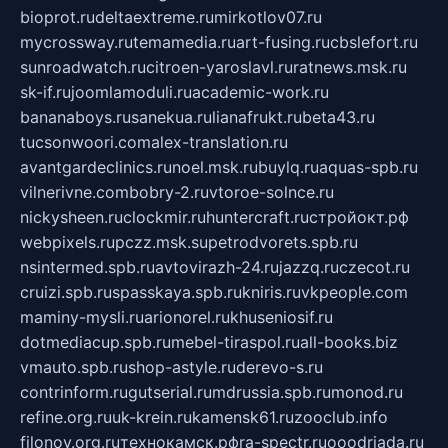
bioprot.ru
deltaextreme.ru
mirkotlov07.ru
mycrossway.ru
temamedia.ru
art-fusing.ru
cbslefort.ru
sunroadwatch.ru
citroen-yaroslavl.ru
ratnews.msk.ru
sk-if.ru
joomlamoduli.ru
academic-work.ru
bananaboys.ru
sanekua.ru
lianafrukt.ru
beta43.ru
tucsonwoori.com
alex-translation.ru
avantgardeclinics.ru
noel.msk.ru
buylq.ru
aquas-spb.ru
vilnerivne.com
bobry-2.ru
vtoroe-solnce.ru
nickysheen.ru
clockmir.ru
huntercraft.ru
стройокт.рф
webpixels.ru
pczz.msk.su
petrodvorets.spb.ru
nsintermed.spb.ru
avtovirazh-24.ru
jazzq.ru
czecot.ru
cruizi.spb.ru
spasskaya.spb.ru
kniris.ru
vkpeople.com
maminy-mysli.ru
arionorel.ru
khuseniosif.ru
dotmediacup.spb.ru
mebel-tiraspol.ru
all-books.biz
vmauto.spb.ru
shop-astyle.ru
derevo-s.ru
contrinform.ru
gutserial.ru
mdrussia.spb.ru
monod.ru
refine.org.ru
uk-krein.ru
kamensk61.ru
zooclub.info
filonov.org.ru
технокамск.рф
ra-spectr.ru
ooodriada.ru