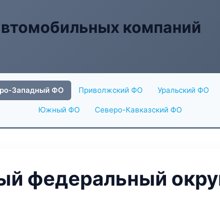
автомобильных компаний
ро-Западный ФО
Приволжский ФО
Уральский ФО
Южный ФО
Северо-Кавказский ФО
й федеральный округ