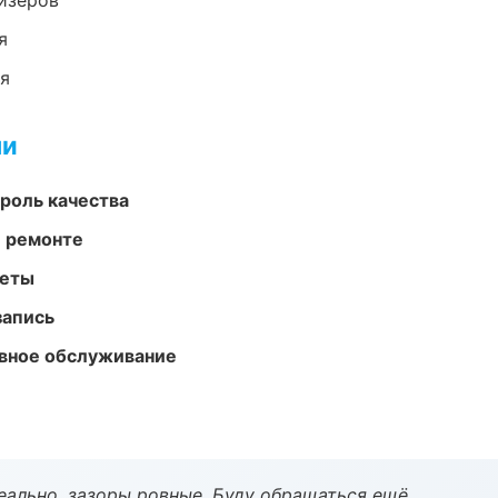
йзеров
я
ия
ми
роль качества
и ремонте
меты
запись
вное обслуживание
еально, зазоры ровные. Буду обращаться ещё.