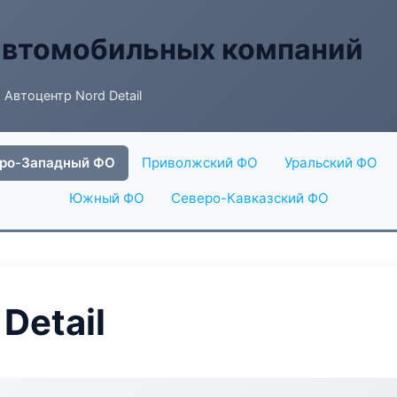
автомобильных компаний
 Автоцентр Nord Detail
ро-Западный ФО
Приволжский ФО
Уральский ФО
Южный ФО
Северо-Кавказский ФО
Detail