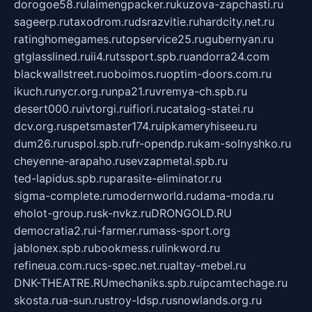
dorogoe58.ru
laimengpacker.ru
kuzova-zapchasti.ru
sageerp.ru
taxodrom.ru
dsrazvitie.ru
hardcity.net.ru
ratinghomegames.ru
topservice25.ru
gubernyan.ru
gtglasslined.ru
ii4.ru
tssport.spb.ru
andorra24.com
blackwallstreet.ru
oboimos.ru
optim-doors.com.ru
ikuch.ru
nycr.org.ru
npa21.ru
vremya-ch.spb.ru
desert000.ru
ivtorgi.ru
ifiori.ru
catalog-statei.ru
dcv.org.ru
spetsmaster174.ru
ipkameryhiseeu.ru
dum26.ru
ruspol.spb.ru
fr-opendp.ru
kam-solnyshko.ru
cheyenne-arapaho.ru
sevzapmetal.spb.ru
ted-lapidus.spb.ru
parasite-eliminator.ru
sigma-complete.ru
modernworld.ru
dama-moda.ru
eholot-group.ru
sk-nvkz.ru
DRONGOLD.RU
democratia2.ru
i-farmer.ru
mass-sport.org
jablonex.spb.ru
bookmess.ru
linkword.ru
refineua.com.ru
cs-spec.net.ru
altay-mebel.ru
DNK-THEATRE.RU
mechaniks.spb.ru
ipcamtechage.ru
skosta.ru
a-sun.ru
stroy-ldsp.ru
snowlands.org.ru