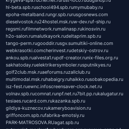
hl-beta.spb.ru
school494.spb.ru
mymubaby.ru
epoha-metalband.ru
ngr.spb.ru
rusgosnews.com
dieselvostok.ru
24hostel.msk.ru
w-dev.ru
f-ship.ru
regsmi.ru
filmnetwork.ru
malinasp.ru
kinosvin.ru
h2o-salon.ru
malutkayork.ru
deltaprim.spb.ru
tango-perm.ru
gooddir.ru
sgv.su
multiki-online.com
webkrasotki.com
cherinvest.ru
detskiy-ostrov.ru
ankou.spb.ru
alvesta1.ru
pdf-creator.ru
nix-files.org.ru
sakhatoday.ru
elektrikersymboler.ru
sputnikyes.ru
golf2club.msk.ru
aeforums.ru
zallclub.ru
multimodal.msk.ru
habaigry.ru
haikko.ru
sobakopedia.ru
isz-fest.ru
ewnc.info
screensaver-clock.net.ru
volnav.spb.ru
comnat.ru
npf.net.ru
7bit.pp.ru
kalugatur.ru
tesiaes.ru
card.com.ru
kazanka.spb.ru
gildiya-kuznecov.ru
kameryboavision.ru
griffoncom.spb.ru
fabrika-emotsiy.ru
PARK-MATROSOVA.RU
agat.spb.ru