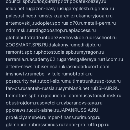
council.spb.ru
лодкипатриот.рф
kafekolizey.ru
iclub.net.ru
gazon-easy.ru
sugarepilekb.ru
grinox.ru
pylesostineco.ru
msts-ozarenie.ru
kameryjooan.ru
artemovskij.ru
dopler.spb.ru
aid70.ru
metall-perm.ru
ndm.msk.ru
ratingzooshop.ru
apiaccess.ru
globalautotrade.info
bezverhovskoe.ru
drsschool.ru
ZOOSMART.SPB.RU
dalakony.ru
medikijob.ru
remontt.spb.ru
photostudia.spb.ru
myragon.ru
terramia.ru
academy62.ru
gardengallereya.ru
rti.com.ru
artem-news.ru
biserinca.ru
krasnodarkurort.com
imshowtv.ru
mebel-v-tule.ru
mobtopik.ru
pcsecurity.net.ru
tool-sib.ru
multimetrunit.ru
sp-tour.ru
fan-cs.ru
santeh-russia.ru
symbian9.net.ru
DSHAIR.RU
tmmotors.spb.ru
xjocuricopii.com
musavtomat.msk.ru
obustrojdom.ru
sovetcik.ru
ybaranovskaya.ru
ppknews.ru
cult-alshei.ru
JAPANRUSSIA.RU
proekciyamebel.ru
imper-finans.ru
rim.org.ru
glamourai.ru
brassminus.ru
zabor-pro.ru
ftn.pp.ru