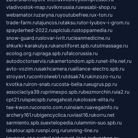
vladivostok-map.ru
vlknrussia.ru
wasabi-shop.ru
webamator.ru
zaryna.ru
youtubefree.ru
x-ton.ru
trade-farm.ru
tajuncos.ru
taksu.ru
tor-lyubov-i-grom.ru
spayderhed-2022.ru
splclub.ru
stoppamedia.ru
snow-guard.ru
slovar-ivrit.ru
cleanmedicine.ru
shkurki-karakulya.ru
kanotiforet.spb.ru
tutmassage.ru
ecolog.org.ru
praga.spb.ru
falcorussia.ru
autodoctorservis.ru
kamertondom.spb.ru
net-life.net.ru
avto-vozim.ru
sakhcamera.ru
alliance-electro.spb.ru
stroyavt.ru
controlweb1.ru
tdsak74.ru
kinzozo-ru.ru
kvotka.ru
iron-snab.ru
costa-bella.ru
eugrus.pp.ru
associaciya39.ru
primexpo.spb.ru
bezmorchin.ru
ia2.ru
cpt21.ru
ispecspb.ru
regahost.ru
kolosok-elita.ru
tae-kwon.ru
consrio.com.ru
insiam.ru
avegainfo.ru
archery161.ru
bigencyclica.ru
vlast16.ru
korru.net
sarmiento.spb.su
extelopedia.ru
lammin-suo.spb.ru
iskatour.spb.ru
snpi.org.ru
running-line.ru
krygeva-spa.ru
chel.net.ru
rust-loco.ru
dugshop.ru