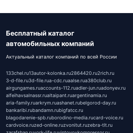
Бесплатный каталог
автомобильных компаний
Актуальный каталог компаний по всей России
133chel.ru
13autor-kolonka.ru
2864420.ru
2rich.ru
3-d-file.ru
3d-file.ru
a-cdc.ru
aalse.ru
a380club.ru
airgungames.ru
accounts-112.ru
adler-jun.ru
adonyev.ru
alfeihavsalnassr.ru
altaipant.ru
argentinamia.ru
aria-family.ru
arkrym.ru
ashanet.ru
belgorod-day.ru
bankaribi.ru
bandamn.ru
bigfatcc.ru
blagodarenie-spb.ru
borodino-media.ru
card-voice.ru
cardvoice.ru
zed-online.ru
zvonitut.ru
zebra-tlt.ru
zarafshan.ru
york-life.ru
vintovoykompressor.ru