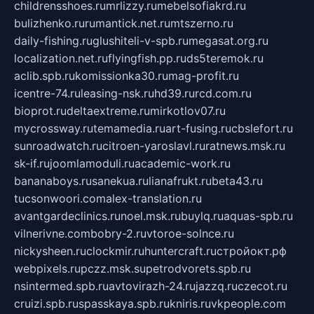
childrensshoes.ru
mrlizzy.ru
mebelsofiakrd.ru
bulizhenko.ru
rumantick.net.ru
mtszerno.ru
daily-fishing.ru
glushiteli-v-spb.ru
megasat.org.ru
localization.net.ru
flyingfish.pp.ru
ds5teremok.ru
aclib.spb.ru
komissionka30.ru
mag-profit.ru
icentre-74.ru
leasing-nsk.ru
hd39.ru
rcd.com.ru
bioprot.ru
deltaextreme.ru
mirkotlov07.ru
mycrossway.ru
temamedia.ru
art-fusing.ru
cbslefort.ru
sunroadwatch.ru
citroen-yaroslavl.ru
ratnews.msk.ru
sk-if.ru
joomlamoduli.ru
academic-work.ru
bananaboys.ru
sanekua.ru
lianafrukt.ru
beta43.ru
tucsonwoori.com
alex-translation.ru
avantgardeclinics.ru
noel.msk.ru
buylq.ru
aquas-spb.ru
vilnerivne.com
bobry-2.ru
vtoroe-solnce.ru
nickysheen.ru
clockmir.ru
huntercraft.ru
стройокт.рф
webpixels.ru
pczz.msk.su
petrodvorets.spb.ru
nsintermed.spb.ru
avtovirazh-24.ru
jazzq.ru
czecot.ru
cruizi.spb.ru
spasskaya.spb.ru
kniris.ru
vkpeople.com