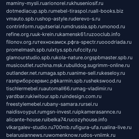
maminy-mysli.ru
arionorel.ru
khuseniosif.ru
dotmediacup.spb.ru
mebel-tiraspol.ru
all-books.biz
vmauto.spb.ru
shop-astyle.ru
derevo-s.ru
contrinform.ru
gutserial.ru
mdrussia.spb.ru
monod.ru
refine.org.ru
uk-krein.ru
kamensk61.ru
zooclub.info
filonov.org.ru
технокамск.рф
ra-spectr.ru
ooodriada.ru
promelmash.spb.ru
ixtys.spb.ru
fccity.ru
glamourstudio.spb.ru
kola-nature.org
spbmaster.spb.ru
musicoutlet.ru
china.msk.ru
bulldog.su
grimm-online.ru
outlander.net.ru
maga.spb.ru
anime-sell.ru
keseloy.ru
газприборсервис.рф
karmin.spb.ru
shekswood.ru
tischlermebel.ru
automall66.ru
mag-vladimir.ru
yardbar.ru
kiwitour.spb.ru
indesign.com.ru
freestylemebel.ru
bany-samara.ru
rsei.ru
naidisvoyput.ru
mgsn-invest.ru
ipkamerasannce.ru
alicante-house.ru
ibelka74.ru
cozyhouse.info
vlkargalev-studio.ru
700mb.ru
figura-ufa.ru
alina-live.ru
belarusiannews.ru
womenknow.ru
dos-vniimk.ru