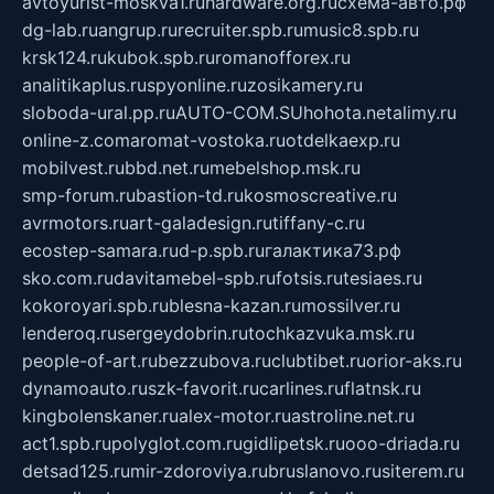
avtoyurist-moskva1.ru
hardware.org.ru
схема-авто.рф
dg-lab.ru
angrup.ru
recruiter.spb.ru
music8.spb.ru
krsk124.ru
kubok.spb.ru
romanofforex.ru
analitikaplus.ru
spyonline.ru
zosikamery.ru
sloboda-ural.pp.ru
AUTO-COM.SU
hohota.net
alimy.ru
online-z.com
aromat-vostoka.ru
otdelkaexp.ru
mobilvest.ru
bbd.net.ru
mebelshop.msk.ru
smp-forum.ru
bastion-td.ru
kosmoscreative.ru
avrmotors.ru
art-galadesign.ru
tiffany-c.ru
ecostep-samara.ru
d-p.spb.ru
галактика73.рф
sko.com.ru
davitamebel-spb.ru
fotsis.ru
tesiaes.ru
kokoroyari.spb.ru
blesna-kazan.ru
mossilver.ru
lenderoq.ru
sergeydobrin.ru
tochkazvuka.msk.ru
people-of-art.ru
bezzubova.ru
clubtibet.ru
orior-aks.ru
dynamoauto.ru
szk-favorit.ru
carlines.ru
flatnsk.ru
kingbolenskaner.ru
alex-motor.ru
astroline.net.ru
act1.spb.ru
polyglot.com.ru
gidlipetsk.ru
ooo-driada.ru
detsad125.ru
mir-zdoroviya.ru
bruslanovo.ru
siterem.ru