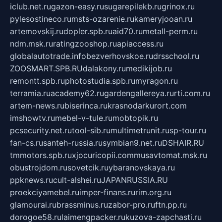
iclub.net.ru
gazon-easy.ru
sugarepilekb.ru
grinox.ru
pylesostineco.ru
msts-ozarenie.ru
kameryjooan.ru
artemovskij.ru
dopler.spb.ru
aid70.ru
metall-perm.ru
ndm.msk.ru
ratingzooshop.ru
apiaccess.ru
globalautotrade.info
bezverhovskoe.ru
drsschool.ru
ZOOSMART.SPB.RU
dalakony.ru
medikijob.ru
remontt.spb.ru
photostudia.spb.ru
myragon.ru
terramia.ru
academy62.ru
gardengallereya.ru
rti.com.ru
artem-news.ru
biserinca.ru
krasnodarkurort.com
imshowtv.ru
mebel-v-tule.ru
mobtopik.ru
pcsecurity.net.ru
tool-sib.ru
multimetrunit.ru
sp-tour.ru
fan-cs.ru
santeh-russia.ru
symbian9.net.ru
DSHAIR.RU
tmmotors.spb.ru
xjocuricopii.com
musavtomat.msk.ru
obustrojdom.ru
sovetcik.ru
ybaranovskaya.ru
ppknews.ru
cult-alshei.ru
JAPANRUSSIA.RU
proekciyamebel.ru
imper-finans.ru
rim.org.ru
glamourai.ru
brassminus.ru
zabor-pro.ru
ftn.pp.ru
dorogoe58.ru
laimengpacker.ru
kuzova-zapchasti.ru