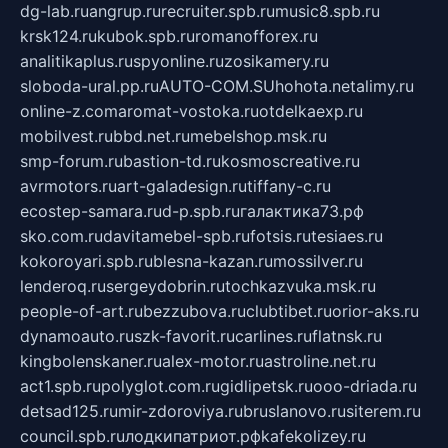
dg-lab.ru
angrup.ru
recruiter.spb.ru
music8.spb.ru
krsk124.ru
kubok.spb.ru
romanofforex.ru
analitikaplus.ru
spyonline.ru
zosikamery.ru
sloboda-ural.pp.ru
AUTO-COM.SU
hohota.net
alimy.ru
online-z.com
aromat-vostoka.ru
otdelkaexp.ru
mobilvest.ru
bbd.net.ru
mebelshop.msk.ru
smp-forum.ru
bastion-td.ru
kosmoscreative.ru
avrmotors.ru
art-galadesign.ru
tiffany-c.ru
ecostep-samara.ru
d-p.spb.ru
галактика73.рф
sko.com.ru
davitamebel-spb.ru
fotsis.ru
tesiaes.ru
kokoroyari.spb.ru
blesna-kazan.ru
mossilver.ru
lenderoq.ru
sergeydobrin.ru
tochkazvuka.msk.ru
people-of-art.ru
bezzubova.ru
clubtibet.ru
orior-aks.ru
dynamoauto.ru
szk-favorit.ru
carlines.ru
flatnsk.ru
kingbolenskaner.ru
alex-motor.ru
astroline.net.ru
act1.spb.ru
polyglot.com.ru
gidlipetsk.ru
ooo-driada.ru
detsad125.ru
mir-zdoroviya.ru
bruslanovo.ru
siterem.ru
council.spb.ru
лодкипатриот.рф
kafekolizey.ru