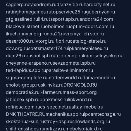
sageerp.ru
taxodrom.ru
dsrazvitie.ru
hardcity.net.ru
ratinghomegames.ru
topservice25.ru
gubernyan.ru
gtglasslined.ru
ii4.ru
tssport.spb.ru
andorra24.com
blackwallstreet.ru
oboimos.ru
optim-doors.com.ru
ikuch.ru
nycr.org.ru
npa21.ru
vremya-ch.spb.ru
desert000.ru
ivtorgi.ru
ifiori.ru
catalog-statei.ru
dcv.org.ru
spetsmaster174.ru
ipkameryhiseeu.ru
dum26.ru
ruspol.spb.ru
fr-opendp.ru
kam-solnyshko.ru
cheyenne-arapaho.ru
sevzapmetal.spb.ru
ted-lapidus.spb.ru
parasite-eliminator.ru
sigma-complete.ru
modernworld.ru
dama-moda.ru
eholot-group.ru
sk-nvkz.ru
DRONGOLD.RU
democratia2.ru
i-farmer.ru
mass-sport.org
jablonex.spb.ru
bookmess.ru
linkword.ru
refineua.com.ru
cs-spec.net.ru
altay-mebel.ru
DNK-THEATRE.RU
mechaniks.spb.ru
ipcamtechage.ru
skosta.ru
a-sun.ru
stroy-ldsp.ru
snowlands.org.ru
childrensshoes.ru
mrlizzy.ru
mebelsofiakrd.ru