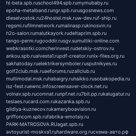
hl-beta.spb.ru
school494.spb.ru
mymubaby.ru
epoha-metalband.ru
ngr.spb.ru
rusgosnews.com
dieselvostok.ru
24hostel.msk.ru
w-dev.ru
f-ship.ru
regsmi.ru
filmnetwork.ru
malinasp.ru
kinosvin.ru
h2o-salon.ru
malutkayork.ru
deltaprim.spb.ru
tango-perm.ru
gooddir.ru
sgv.su
multiki-online.com
webkrasotki.com
cherinvest.ru
detskiy-ostrov.ru
ankou.spb.ru
alvesta1.ru
pdf-creator.ru
nix-files.org.ru
sakhatoday.ru
elektrikersymboler.ru
sputnikyes.ru
golf2club.msk.ru
aeforums.ru
zallclub.ru
multimodal.msk.ru
habaigry.ru
haikko.ru
sobakopedia.ru
isz-fest.ru
ewnc.info
screensaver-clock.net.ru
volnav.spb.ru
comnat.ru
npf.net.ru
7bit.pp.ru
kalugatur.ru
tesiaes.ru
card.com.ru
kazanka.spb.ru
gildiya-kuznecov.ru
kameryboavision.ru
griffoncom.spb.ru
fabrika-emotsiy.ru
PARK-MATROSOVA.RU
agat.spb.ru
avtoyurist-moskva1.ru
hardware.org.ru
схема-авто.рф