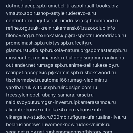
dotmediacup.spb.ru
mebel-tiraspol.ru
all-books.biz
vmauto.spb.ru
shop-astyle.ru
derevo-s.ru
contrinform.ru
gutserial.ru
mdrussia.spb.ru
monod.ru
refine.org.ru
uk-krein.ru
kamensk61.ru
zooclub.info
filonov.org.ru
технокамск.рф
ra-spectr.ru
ooodriada.ru
promelmash.spb.ru
ixtys.spb.ru
fccity.ru
glamourstudio.spb.ru
kola-nature.org
spbmaster.spb.ru
musicoutlet.ru
china.msk.ru
bulldog.su
grimm-online.ru
outlander.net.ru
maga.spb.ru
anime-sell.ru
keseloy.ru
газприборсервис.рф
karmin.spb.ru
shekswood.ru
tischlermebel.ru
automall66.ru
mag-vladimir.ru
yardbar.ru
kiwitour.spb.ru
indesign.com.ru
freestylemebel.ru
bany-samara.ru
rsei.ru
naidisvoyput.ru
mgsn-invest.ru
ipkamerasannce.ru
alicante-house.ru
ibelka74.ru
cozyhouse.info
vlkargalev-studio.ru
700mb.ru
figura-ufa.ru
alina-live.ru
belarusiannews.ru
womenknow.ru
dos-vniimk.ru
sega.net.ru
dv.net.ru
phenomenonsofhistory.com