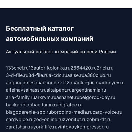
Бесплатный каталог
автомобильных компаний
Актуальный каталог компаний по всей России
133chel.ru
13autor-kolonka.ru
2864420.ru
2rich.ru
3-d-file.ru
3d-file.ru
a-cdc.ru
aalse.ru
a380club.ru
airgungames.ru
accounts-112.ru
adler-jun.ru
adonyev.ru
alfeihavsalnassr.ru
altaipant.ru
argentinamia.ru
aria-family.ru
arkrym.ru
ashanet.ru
belgorod-day.ru
bankaribi.ru
bandamn.ru
bigfatcc.ru
blagodarenie-spb.ru
borodino-media.ru
card-voice.ru
cardvoice.ru
zed-online.ru
zvonitut.ru
zebra-tlt.ru
zarafshan.ru
york-life.ru
vintovoykompressor.ru