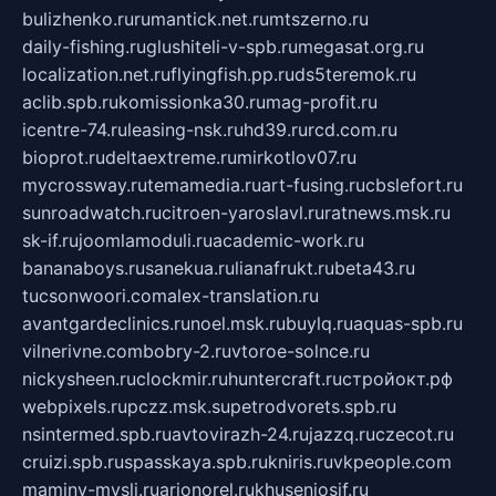
bulizhenko.ru
rumantick.net.ru
mtszerno.ru
daily-fishing.ru
glushiteli-v-spb.ru
megasat.org.ru
localization.net.ru
flyingfish.pp.ru
ds5teremok.ru
aclib.spb.ru
komissionka30.ru
mag-profit.ru
icentre-74.ru
leasing-nsk.ru
hd39.ru
rcd.com.ru
bioprot.ru
deltaextreme.ru
mirkotlov07.ru
mycrossway.ru
temamedia.ru
art-fusing.ru
cbslefort.ru
sunroadwatch.ru
citroen-yaroslavl.ru
ratnews.msk.ru
sk-if.ru
joomlamoduli.ru
academic-work.ru
bananaboys.ru
sanekua.ru
lianafrukt.ru
beta43.ru
tucsonwoori.com
alex-translation.ru
avantgardeclinics.ru
noel.msk.ru
buylq.ru
aquas-spb.ru
vilnerivne.com
bobry-2.ru
vtoroe-solnce.ru
nickysheen.ru
clockmir.ru
huntercraft.ru
стройокт.рф
webpixels.ru
pczz.msk.su
petrodvorets.spb.ru
nsintermed.spb.ru
avtovirazh-24.ru
jazzq.ru
czecot.ru
cruizi.spb.ru
spasskaya.spb.ru
kniris.ru
vkpeople.com
maminy-mysli.ru
arionorel.ru
khuseniosif.ru