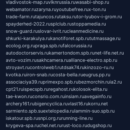
vladivostok-map.ru
vlknrussia.ru
wasabi-shop.ru
webamator.ru
zaryna.ru
youtubefree.ru
x-ton.ru
trade-farm.ru
tajuncos.ru
taksu.ru
tor-lyubov-i-grom.ru
spayderhed-2022.ru
splclub.ru
stoppamedia.ru
snow-guard.ru
slovar-ivrit.ru
cleanmedicine.ru
shkurki-karakulya.ru
kanotiforet.spb.ru
tutmassage.ru
ecolog.org.ru
praga.spb.ru
falcorussia.ru
autodoctorservis.ru
kamertondom.spb.ru
net-life.net.ru
avto-vozim.ru
sakhcamera.ru
alliance-electro.spb.ru
stroyavt.ru
controlweb1.ru
tdsak74.ru
kinzozo-ru.ru
kvotka.ru
iron-snab.ru
costa-bella.ru
eugrus.pp.ru
associaciya39.ru
primexpo.spb.ru
bezmorchin.ru
ia2.ru
cpt21.ru
ispecspb.ru
regahost.ru
kolosok-elita.ru
tae-kwon.ru
consrio.com.ru
insiam.ru
avegainfo.ru
archery161.ru
bigencyclica.ru
vlast16.ru
korru.net
sarmiento.spb.su
extelopedia.ru
lammin-suo.spb.ru
iskatour.spb.ru
snpi.org.ru
running-line.ru
krygeva-spa.ru
chel.net.ru
rust-loco.ru
dugshop.ru