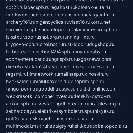
cpt21.ru
ispecspb.ru
regahost.ru
kolosok-elita.ru
tae-kwon.ru
consrio.com.ru
insiam.ru
avegainfo.ru
archery161.ru
bigencyclica.ru
vlast16.ru
korru.net
sarmiento.spb.su
extelopedia.ru
lammin-suo.spb.ru
iskatour.spb.ru
snpi.org.ru
running-line.ru
krygeva-spa.ru
chel.net.ru
rust-loco.ru
dugshop.ru
hl-beta.spb.ru
school494.spb.ru
mymubaby.ru
epoha-metalband.ru
ngr.spb.ru
rusgosnews.com
dieselvostok.ru
24hostel.msk.ru
w-dev.ru
f-ship.ru
regsmi.ru
filmnetwork.ru
malinasp.ru
kinosvin.ru
h2o-salon.ru
malutkayork.ru
deltaprim.spb.ru
tango-perm.ru
gooddir.ru
sgv.su
multiki-online.com
webkrasotki.com
cherinvest.ru
detskiy-ostrov.ru
ankou.spb.ru
alvesta1.ru
pdf-creator.ru
nix-files.org.ru
sakhatoday.ru
elektrikersymboler.ru
sputnikyes.ru
golf2club.msk.ru
aeforums.ru
zallclub.ru
multimodal.msk.ru
habaigry.ru
haikko.ru
sobakopedia.ru