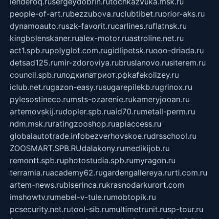
lenderoq.ru
sergeydobrin.ru
tochkazvuka.msk.ru
people-of-art.ru
bezzubova.ru
clubtibet.ru
orior-aks.ru
dynamoauto.ru
szk-favorit.ru
carlines.ru
flatnsk.ru
kingbolenskaner.ru
alex-motor.ru
astroline.net.ru
act1.spb.ru
polyglot.com.ru
gidlipetsk.ru
ooo-driada.ru
detsad125.ru
mir-zdoroviya.ru
bruslanovo.ru
siterem.ru
council.spb.ru
лодкипатриот.рф
kafekolizey.ru
iclub.net.ru
gazon-easy.ru
sugarepilekb.ru
grinox.ru
pylesostineco.ru
msts-ozarenie.ru
kameryjooan.ru
artemovskij.ru
dopler.spb.ru
aid70.ru
metall-perm.ru
ndm.msk.ru
ratingzooshop.ru
apiaccess.ru
globalautotrade.info
bezverhovskoe.ru
drsschool.ru
ZOOSMART.SPB.RU
dalakony.ru
medikijob.ru
remontt.spb.ru
photostudia.spb.ru
myragon.ru
terramia.ru
academy62.ru
gardengallereya.ru
rti.com.ru
artem-news.ru
biserinca.ru
krasnodarkurort.com
imshowtv.ru
mebel-v-tule.ru
mobtopik.ru
pcsecurity.net.ru
tool-sib.ru
multimetrunit.ru
sp-tour.ru