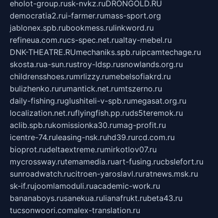
eholot-group.ru
sk-nvkz.ru
DRONGOLD.RU
democratia2.ru
i-farmer.ru
mass-sport.org
jablonex.spb.ru
bookmess.ru
linkword.ru
refineua.com.ru
cs-spec.net.ru
altay-mebel.ru
DNK-THEATRE.RU
mechaniks.spb.ru
ipcamtechage.ru
skosta.ru
a-sun.ru
stroy-ldsp.ru
snowlands.org.ru
childrensshoes.ru
mrlizzy.ru
mebelsofiakrd.ru
bulizhenko.ru
rumantick.net.ru
mtszerno.ru
daily-fishing.ru
glushiteli-v-spb.ru
megasat.org.ru
localization.net.ru
flyingfish.pp.ru
ds5teremok.ru
aclib.spb.ru
komissionka30.ru
mag-profit.ru
icentre-74.ru
leasing-nsk.ru
hd39.ru
rcd.com.ru
bioprot.ru
deltaextreme.ru
mirkotlov07.ru
mycrossway.ru
temamedia.ru
art-fusing.ru
cbslefort.ru
sunroadwatch.ru
citroen-yaroslavl.ru
ratnews.msk.ru
sk-if.ru
joomlamoduli.ru
academic-work.ru
bananaboys.ru
sanekua.ru
lianafrukt.ru
beta43.ru
tucsonwoori.com
alex-translation.ru