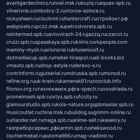
avantgardeclinics.ru
noel.msk.ru
buylq.ru
aquas-spb.ru
vilnerivne.com
bobry-2.ru
vtoroe-solnce.ru
nickysheen.ru
clockmir.ru
huntercraft.ru
стройокт.рф
webpixels.ru
pczz.msk.su
petrodvorets.spb.ru
nsintermed.spb.ru
avtovirazh-24.ru
jazzq.ru
czecot.ru
cruizi.spb.ru
spasskaya.spb.ru
kniris.ru
vkpeople.com
maminy-mysli.ru
arionorel.ru
khuseniosif.ru
dotmediacup.spb.ru
mebel-tiraspol.ru
all-books.biz
vmauto.spb.ru
shop-astyle.ru
derevo-s.ru
contrinform.ru
gutserial.ru
mdrussia.spb.ru
monod.ru
refine.org.ru
uk-krein.ru
kamensk61.ru
zooclub.info
filonov.org.ru
технокамск.рф
ra-spectr.ru
ooodriada.ru
promelmash.spb.ru
ixtys.spb.ru
fccity.ru
glamourstudio.spb.ru
kola-nature.org
spbmaster.spb.ru
musicoutlet.ru
china.msk.ru
bulldog.su
grimm-online.ru
outlander.net.ru
maga.spb.ru
anime-sell.ru
keseloy.ru
газприборсервис.рф
karmin.spb.ru
shekswood.ru
tischlermebel.ru
automall66.ru
mag-vladimir.ru