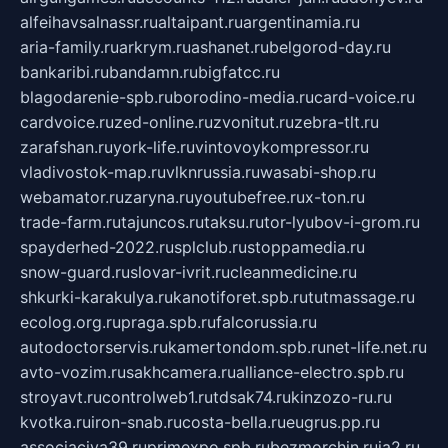
alfeihavsalnassr.ru
altaipant.ru
argentinamia.ru
aria-family.ru
arkrym.ru
ashanet.ru
belgorod-day.ru
bankaribi.ru
bandamn.ru
bigfatcc.ru
blagodarenie-spb.ru
borodino-media.ru
card-voice.ru
cardvoice.ru
zed-online.ru
zvonitut.ru
zebra-tlt.ru
zarafshan.ru
york-life.ru
vintovoykompressor.ru
vladivostok-map.ru
vlknrussia.ru
wasabi-shop.ru
webamator.ru
zaryna.ru
youtubefree.ru
x-ton.ru
trade-farm.ru
tajuncos.ru
taksu.ru
tor-lyubov-i-grom.ru
spayderhed-2022.ru
splclub.ru
stoppamedia.ru
snow-guard.ru
slovar-ivrit.ru
cleanmedicine.ru
shkurki-karakulya.ru
kanotiforet.spb.ru
tutmassage.ru
ecolog.org.ru
praga.spb.ru
falcorussia.ru
autodoctorservis.ru
kamertondom.spb.ru
net-life.net.ru
avto-vozim.ru
sakhcamera.ru
alliance-electro.spb.ru
stroyavt.ru
controlweb1.ru
tdsak74.ru
kinzozo-ru.ru
kvotka.ru
iron-snab.ru
costa-bella.ru
eugrus.pp.ru
associaciya39.ru
primexpo.spb.ru
bezmorchin.ru
ia2.ru