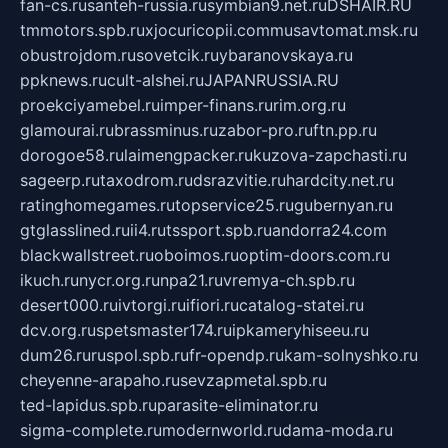
fan-cs.ru
santeh-russia.ru
symbian9.net.ru
DSHAIR.RU
tmmotors.spb.ru
xjocuricopii.com
musavtomat.msk.ru
obustrojdom.ru
sovetcik.ru
ybaranovskaya.ru
ppknews.ru
cult-alshei.ru
JAPANRUSSIA.RU
proekciyamebel.ru
imper-finans.ru
rim.org.ru
glamourai.ru
brassminus.ru
zabor-pro.ru
ftn.pp.ru
dorogoe58.ru
laimengpacker.ru
kuzova-zapchasti.ru
sageerp.ru
taxodrom.ru
dsrazvitie.ru
hardcity.net.ru
ratinghomegames.ru
topservice25.ru
gubernyan.ru
gtglasslined.ru
ii4.ru
tssport.spb.ru
andorra24.com
blackwallstreet.ru
oboimos.ru
optim-doors.com.ru
ikuch.ru
nycr.org.ru
npa21.ru
vremya-ch.spb.ru
desert000.ru
ivtorgi.ru
ifiori.ru
catalog-statei.ru
dcv.org.ru
spetsmaster174.ru
ipkameryhiseeu.ru
dum26.ru
ruspol.spb.ru
fr-opendp.ru
kam-solnyshko.ru
cheyenne-arapaho.ru
sevzapmetal.spb.ru
ted-lapidus.spb.ru
parasite-eliminator.ru
sigma-complete.ru
modernworld.ru
dama-moda.ru