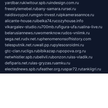
yardbar.ru
kiwitour.spb.ru
indesign.com.ru
freestylemebel.ru
bany-samara.ru
rsei.ru
naidisvoyput.ru
mgsn-invest.ru
ipkamerasannce.ru
alicante-house.ru
ibelka74.ru
cozyhouse.info
vlkargalev-studio.ru
700mb.ru
figura-ufa.ru
alina-live.ru
belarusiannews.ru
womenknow.ru
dos-vniimk.ru
sega.net.ru
dv.net.ru
phenomenonsofhistory.com
telesputnik.net.ru
wall.pp.ru
pylesosroidmi.ru
gtc-clan.ru
cligs.ru
bibikazap.ru
popova.org.ru
netwhistler.spb.ru
bellvil.ru
bonzon.ru
iss-vladik.ru
defiparis.net.ru
las-gryzas.ru
amku.ru
electednews.spb.ru
feather.org.ru
spar72.ru
tankiigri.ru
dominus.com.ru
ibtree.ru
sanykool.pp.ru
unixlib.org.ru
menatep.spb.ru
gartenterrassen.ru
printeka.ru
skvozilka.com.ru
parkovka-pub.ru
lovemobi.ru
art-ru.ru
emulatorz.com.ru
alucomp.com.ru
tatforum.com.ru
alternativa-profi.ru
dermakler.ru
artsurvey.ru
aredir.ru
khimspas.ru
centr-maxi.ru
2018r.ru