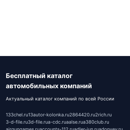
Бесплатный каталог
автомобильных компаний
Актуальный каталог компаний по всей России
133chel.ru
13autor-kolonka.ru
2864420.ru
2rich.ru
3-d-file.ru
3d-file.ru
a-cdc.ru
aalse.ru
a380club.ru
airgungames.ru
accounts-112.ru
adler-jun.ru
adonyev.ru