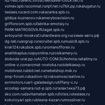
isz-fest.ru
ewnc.info
screensaver-clock.net.ru
volnav.spb.ru
comnat.ru
npf.net.ru
7bit.pp.ru
kalugatur.ru
tesiaes.ru
card.com.ru
kazanka.spb.ru
gildiya-kuznecov.ru
kameryboavision.ru
griffoncom.spb.ru
fabrika-emotsiy.ru
PARK-MATROSOVA.RU
agat.spb.ru
avtoyurist-moskva1.ru
hardware.org.ru
схема-авто.рф
dg-lab.ru
angrup.ru
recruiter.spb.ru
music8.spb.ru
krsk124.ru
kubok.spb.ru
romanofforex.ru
analitikaplus.ru
spyonline.ru
zosikamery.ru
sloboda-ural.pp.ru
AUTO-COM.SU
hohota.net
alimy.ru
online-z.com
aromat-vostoka.ru
otdelkaexp.ru
mobilvest.ru
bbd.net.ru
mebelshop.msk.ru
smp-forum.ru
bastion-td.ru
kosmoscreative.ru
avrmotors.ru
art-galadesign.ru
tiffany-c.ru
ecostep-samara.ru
d-p.spb.ru
галактика73.рф
sko.com.ru
davitamebel-spb.ru
fotsis.ru
tesiaes.ru
kokoroyari.spb.ru
blesna-kazan.ru
mossilver.ru