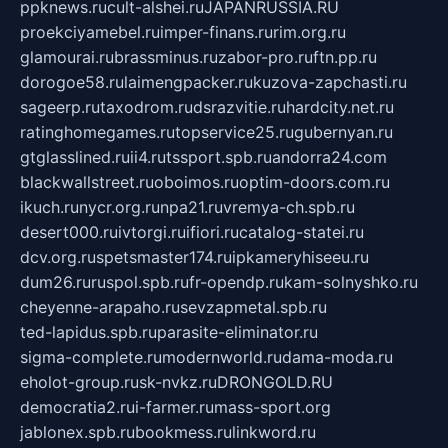
ppknews.ru
cult-alshei.ru
JAPANRUSSIA.RU
proekciyamebel.ru
imper-finans.ru
rim.org.ru
glamourai.ru
brassminus.ru
zabor-pro.ru
ftn.pp.ru
dorogoe58.ru
laimengpacker.ru
kuzova-zapchasti.ru
sageerp.ru
taxodrom.ru
dsrazvitie.ru
hardcity.net.ru
ratinghomegames.ru
topservice25.ru
gubernyan.ru
gtglasslined.ru
ii4.ru
tssport.spb.ru
andorra24.com
blackwallstreet.ru
oboimos.ru
optim-doors.com.ru
ikuch.ru
nycr.org.ru
npa21.ru
vremya-ch.spb.ru
desert000.ru
ivtorgi.ru
ifiori.ru
catalog-statei.ru
dcv.org.ru
spetsmaster174.ru
ipkameryhiseeu.ru
dum26.ru
ruspol.spb.ru
fr-opendp.ru
kam-solnyshko.ru
cheyenne-arapaho.ru
sevzapmetal.spb.ru
ted-lapidus.spb.ru
parasite-eliminator.ru
sigma-complete.ru
modernworld.ru
dama-moda.ru
eholot-group.ru
sk-nvkz.ru
DRONGOLD.RU
democratia2.ru
i-farmer.ru
mass-sport.org
jablonex.spb.ru
bookmess.ru
linkword.ru