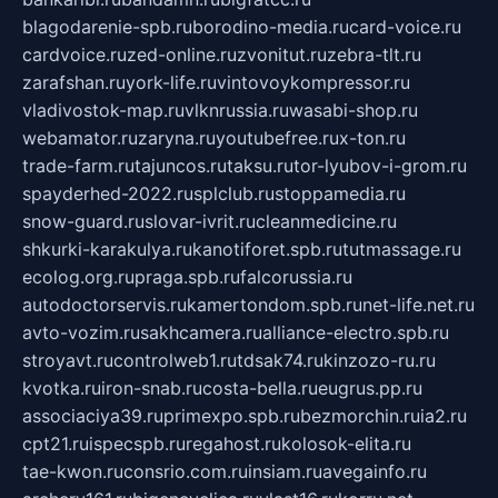
blagodarenie-spb.ru
borodino-media.ru
card-voice.ru
cardvoice.ru
zed-online.ru
zvonitut.ru
zebra-tlt.ru
zarafshan.ru
york-life.ru
vintovoykompressor.ru
vladivostok-map.ru
vlknrussia.ru
wasabi-shop.ru
webamator.ru
zaryna.ru
youtubefree.ru
x-ton.ru
trade-farm.ru
tajuncos.ru
taksu.ru
tor-lyubov-i-grom.ru
spayderhed-2022.ru
splclub.ru
stoppamedia.ru
snow-guard.ru
slovar-ivrit.ru
cleanmedicine.ru
shkurki-karakulya.ru
kanotiforet.spb.ru
tutmassage.ru
ecolog.org.ru
praga.spb.ru
falcorussia.ru
autodoctorservis.ru
kamertondom.spb.ru
net-life.net.ru
avto-vozim.ru
sakhcamera.ru
alliance-electro.spb.ru
stroyavt.ru
controlweb1.ru
tdsak74.ru
kinzozo-ru.ru
kvotka.ru
iron-snab.ru
costa-bella.ru
eugrus.pp.ru
associaciya39.ru
primexpo.spb.ru
bezmorchin.ru
ia2.ru
cpt21.ru
ispecspb.ru
regahost.ru
kolosok-elita.ru
tae-kwon.ru
consrio.com.ru
insiam.ru
avegainfo.ru