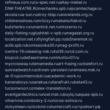
refineua.com.ru
cs-spec.net.ru
altay-mebel.ru
DNK-THEATRE.RU
mechaniks.spb.ru
ipcamtechage.ru
skosta.ru
a-sun.ru
stroy-ldsp.ru
snowlands.org.ru
childrensshoes.ru
mrlizzy.ru
mebelsofiakrd.ru
bulizhenko.ru
rumantick.net.ru
mtszerno.ru
daily-fishing.ru
glushiteli-v-spb.ru
megasat.org.ru
localization.net.ru
flyingfish.pp.ru
ds5teremok.ru
aclib.spb.ru
komissionka30.ru
mag-profit.ru
icentre-74.ru
leasing-nsk.ru
hd39.ru
rcd.com.ru
bioprot.ru
deltaextreme.ru
mirkotlov07.ru
mycrossway.ru
temamedia.ru
art-fusing.ru
cbslefort.ru
sunroadwatch.ru
citroen-yaroslavl.ru
ratnews.msk.ru
sk-if.ru
joomlamoduli.ru
academic-work.ru
bananaboys.ru
sanekua.ru
lianafrukt.ru
beta43.ru
tucsonwoori.com
alex-translation.ru
avantgardeclinics.ru
noel.msk.ru
buylq.ru
aquas-spb.ru
vilnerivne.com
bobry-2.ru
vtoroe-solnce.ru
nickysheen.ru
clockmir.ru
huntercraft.ru
стройокт.рф