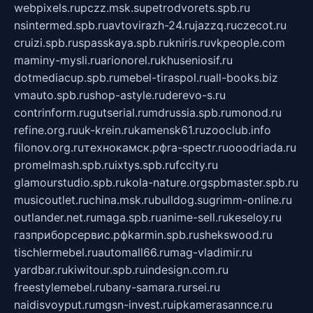
webpixels.ru
pczz.msk.su
petrodvorets.spb.ru
nsintermed.spb.ru
avtovirazh-24.ru
jazzq.ru
czecot.ru
cruizi.spb.ru
spasskaya.spb.ru
kniris.ru
vkpeople.com
maminy-mysli.ru
arionorel.ru
khuseniosif.ru
dotmediacup.spb.ru
mebel-tiraspol.ru
all-books.biz
vmauto.spb.ru
shop-astyle.ru
derevo-s.ru
contrinform.ru
gutserial.ru
mdrussia.spb.ru
monod.ru
refine.org.ru
uk-krein.ru
kamensk61.ru
zooclub.info
filonov.org.ru
технокамск.рф
ra-spectr.ru
ooodriada.ru
promelmash.spb.ru
ixtys.spb.ru
fccity.ru
glamourstudio.spb.ru
kola-nature.org
spbmaster.spb.ru
musicoutlet.ru
china.msk.ru
bulldog.su
grimm-online.ru
outlander.net.ru
maga.spb.ru
anime-sell.ru
keseloy.ru
газприборсервис.рф
karmin.spb.ru
shekswood.ru
tischlermebel.ru
automall66.ru
mag-vladimir.ru
yardbar.ru
kiwitour.spb.ru
indesign.com.ru
freestylemebel.ru
bany-samara.ru
rsei.ru
naidisvoyput.ru
mgsn-invest.ru
ipkamerasannce.ru