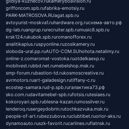
gildiya-kuznecov.ru
kameryboavision.ru
griffoncom.spb.ru
fabrika-emotsiy.ru
PARK-MATROSOVA.RU
agat.spb.ru
avtoyurist-moskva1.ru
hardware.org.ru
схема-авто.рф
dg-lab.ru
angrup.ru
recruiter.spb.ru
music8.spb.ru
krsk124.ru
kubok.spb.ru
romanofforex.ru
analitikaplus.ru
spyonline.ru
zosikamery.ru
sloboda-ural.pp.ru
AUTO-COM.SU
hohota.net
alimy.ru
online-z.com
aromat-vostoka.ru
otdelkaexp.ru
mobilvest.ru
bbd.net.ru
mebelshop.msk.ru
smp-forum.ru
bastion-td.ru
kosmoscreative.ru
avrmotors.ru
art-galadesign.ru
tiffany-c.ru
ecostep-samara.ru
d-p.spb.ru
галактика73.рф
sko.com.ru
davitamebel-spb.ru
fotsis.ru
tesiaes.ru
kokoroyari.spb.ru
blesna-kazan.ru
mossilver.ru
lenderoq.ru
sergeydobrin.ru
tochkazvuka.msk.ru
people-of-art.ru
bezzubova.ru
clubtibet.ru
orior-aks.ru
dynamoauto.ru
szk-favorit.ru
carlines.ru
flatnsk.ru