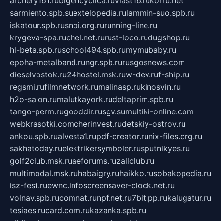
archery161.ru
bigencyclica.ru
vlast16.ru
korru.net
sarmiento.spb.su
extelopedia.ru
lammin-suo.spb.ru
iskatour.spb.ru
snpi.org.ru
running-line.ru
krygeva-spa.ru
chel.net.ru
rust-loco.ru
dugshop.ru
hl-beta.spb.ru
school494.spb.ru
mymubaby.ru
epoha-metalband.ru
ngr.spb.ru
rusgosnews.com
dieselvostok.ru
24hostel.msk.ru
w-dev.ru
f-ship.ru
regsmi.ru
filmnetwork.ru
malinasp.ru
kinosvin.ru
h2o-salon.ru
malutkayork.ru
deltaprim.spb.ru
tango-perm.ru
gooddir.ru
sgv.su
multiki-online.com
webkrasotki.com
cherinvest.ru
detskiy-ostrov.ru
ankou.spb.ru
alvesta1.ru
pdf-creator.ru
nix-files.org.ru
sakhatoday.ru
elektrikersymboler.ru
sputnikyes.ru
golf2club.msk.ru
aeforums.ru
zallclub.ru
multimodal.msk.ru
habaigry.ru
haikko.ru
sobakopedia.ru
isz-fest.ru
ewnc.info
screensaver-clock.net.ru
volnav.spb.ru
comnat.ru
npf.net.ru
7bit.pp.ru
kalugatur.ru
tesiaes.ru
card.com.ru
kazanka.spb.ru