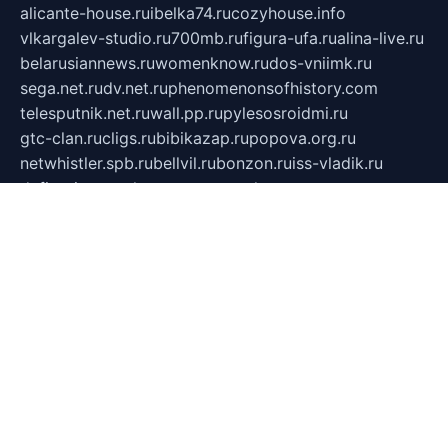
alicante-house.ru
ibelka74.ru
cozyhouse.info
vlkargalev-studio.ru
700mb.ru
figura-ufa.ru
alina-live.ru
belarusiannews.ru
womenknow.ru
dos-vniimk.ru
sega.net.ru
dv.net.ru
phenomenonsofhistory.com
telesputnik.net.ru
wall.pp.ru
pylesosroidmi.ru
gtc-clan.ru
cligs.ru
bibikazap.ru
popova.org.ru
netwhistler.spb.ru
bellvil.ru
bonzon.ru
iss-vladik.ru
defiparis.net.ru
las-gryzas.ru
amku.ru
electednews.spb.ru
feather.org.ru
spar72.ru
tankiigri.ru
dominus.com.ru
ibtree.ru
sanykool.pp.ru
unixlib.org.ru
menatep.spb.ru
gartenterrassen.ru
printeka.ru
skvozilka.com.ru
parkovka-pub.ru
lovemobi.ru
art-ru.ru
emulatorz.com.ru
alucomp.com.ru
tatforum.com.ru
alternativa-profi.ru
dermakler.ru
artsurvey.ru
aredir.ru
khimspas.ru
centr-maxi.ru
2018r.ru
bort-stomer-defort.ru
professional2.ru
gibsons.ru
artselena.ru
art-pilot.ru
ingredient.spb.ru
npfpolimer.spb.ru
argentum.spb.ru
hom-edu.ru