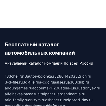
Бесплатный каталог
автомобильных компаний
Актуальный каталог компаний по всей России
133chel.ru
13autor-kolonka.ru
2864420.ru
2rich.ru
3-d-file.ru
3d-file.ru
a-cdc.ru
aalse.ru
a380club.ru
airgungames.ru
accounts-112.ru
adler-jun.ru
adonyev.ru
alfeihavsalnassr.ru
altaipant.ru
argentinamia.ru
aria-family.ru
arkrym.ru
ashanet.ru
belgorod-day.ru
bankaribi.ru
bandamn.ru
bigfatcc.ru