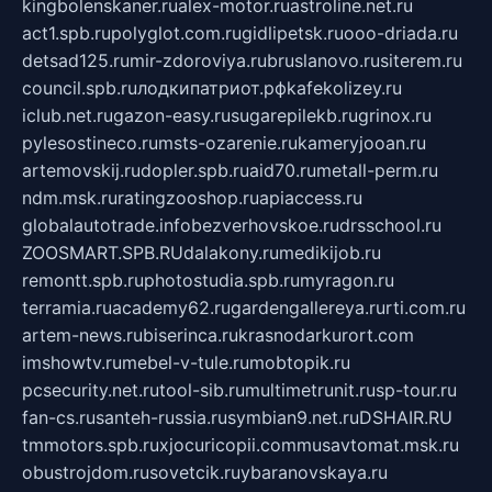
kingbolenskaner.ru
alex-motor.ru
astroline.net.ru
act1.spb.ru
polyglot.com.ru
gidlipetsk.ru
ooo-driada.ru
detsad125.ru
mir-zdoroviya.ru
bruslanovo.ru
siterem.ru
council.spb.ru
лодкипатриот.рф
kafekolizey.ru
iclub.net.ru
gazon-easy.ru
sugarepilekb.ru
grinox.ru
pylesostineco.ru
msts-ozarenie.ru
kameryjooan.ru
artemovskij.ru
dopler.spb.ru
aid70.ru
metall-perm.ru
ndm.msk.ru
ratingzooshop.ru
apiaccess.ru
globalautotrade.info
bezverhovskoe.ru
drsschool.ru
ZOOSMART.SPB.RU
dalakony.ru
medikijob.ru
remontt.spb.ru
photostudia.spb.ru
myragon.ru
terramia.ru
academy62.ru
gardengallereya.ru
rti.com.ru
artem-news.ru
biserinca.ru
krasnodarkurort.com
imshowtv.ru
mebel-v-tule.ru
mobtopik.ru
pcsecurity.net.ru
tool-sib.ru
multimetrunit.ru
sp-tour.ru
fan-cs.ru
santeh-russia.ru
symbian9.net.ru
DSHAIR.RU
tmmotors.spb.ru
xjocuricopii.com
musavtomat.msk.ru
obustrojdom.ru
sovetcik.ru
ybaranovskaya.ru