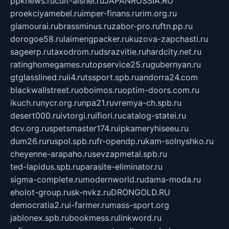
ppknews.ru
cult-alshei.ru
JAPANRUSSIA.RU
proekciyamebel.ru
imper-finans.ru
rim.org.ru
glamourai.ru
brassminus.ru
zabor-pro.ru
ftn.pp.ru
dorogoe58.ru
laimengpacker.ru
kuzova-zapchasti.ru
sageerp.ru
taxodrom.ru
dsrazvitie.ru
hardcity.net.ru
ratinghomegames.ru
topservice25.ru
gubernyan.ru
gtglasslined.ru
ii4.ru
tssport.spb.ru
andorra24.com
blackwallstreet.ru
oboimos.ru
optim-doors.com.ru
ikuch.ru
nycr.org.ru
npa21.ru
vremya-ch.spb.ru
desert000.ru
ivtorgi.ru
ifiori.ru
catalog-statei.ru
dcv.org.ru
spetsmaster174.ru
ipkameryhiseeu.ru
dum26.ru
ruspol.spb.ru
fr-opendp.ru
kam-solnyshko.ru
cheyenne-arapaho.ru
sevzapmetal.spb.ru
ted-lapidus.spb.ru
parasite-eliminator.ru
sigma-complete.ru
modernworld.ru
dama-moda.ru
eholot-group.ru
sk-nvkz.ru
DRONGOLD.RU
democratia2.ru
i-farmer.ru
mass-sport.org
jablonex.spb.ru
bookmess.ru
linkword.ru