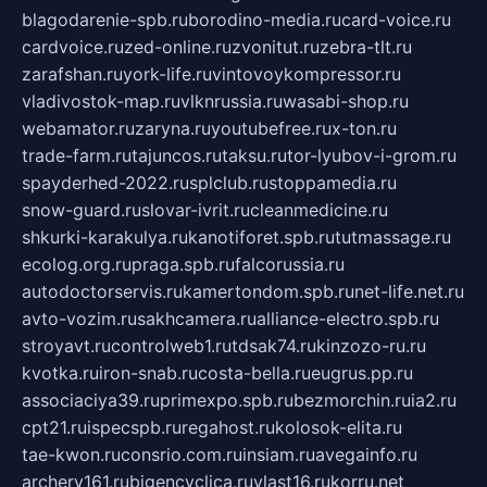
blagodarenie-spb.ru
borodino-media.ru
card-voice.ru
cardvoice.ru
zed-online.ru
zvonitut.ru
zebra-tlt.ru
zarafshan.ru
york-life.ru
vintovoykompressor.ru
vladivostok-map.ru
vlknrussia.ru
wasabi-shop.ru
webamator.ru
zaryna.ru
youtubefree.ru
x-ton.ru
trade-farm.ru
tajuncos.ru
taksu.ru
tor-lyubov-i-grom.ru
spayderhed-2022.ru
splclub.ru
stoppamedia.ru
snow-guard.ru
slovar-ivrit.ru
cleanmedicine.ru
shkurki-karakulya.ru
kanotiforet.spb.ru
tutmassage.ru
ecolog.org.ru
praga.spb.ru
falcorussia.ru
autodoctorservis.ru
kamertondom.spb.ru
net-life.net.ru
avto-vozim.ru
sakhcamera.ru
alliance-electro.spb.ru
stroyavt.ru
controlweb1.ru
tdsak74.ru
kinzozo-ru.ru
kvotka.ru
iron-snab.ru
costa-bella.ru
eugrus.pp.ru
associaciya39.ru
primexpo.spb.ru
bezmorchin.ru
ia2.ru
cpt21.ru
ispecspb.ru
regahost.ru
kolosok-elita.ru
tae-kwon.ru
consrio.com.ru
insiam.ru
avegainfo.ru
archery161.ru
bigencyclica.ru
vlast16.ru
korru.net