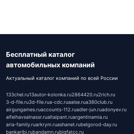
Бесплатный каталог
автомобильных компаний
Актуальный каталог компаний по всей России
133chel.ru
13autor-kolonka.ru
2864420.ru
2rich.ru
3-d-file.ru
3d-file.ru
a-cdc.ru
aalse.ru
a380club.ru
airgungames.ru
accounts-112.ru
adler-jun.ru
adonyev.ru
alfeihavsalnassr.ru
altaipant.ru
argentinamia.ru
aria-family.ru
arkrym.ru
ashanet.ru
belgorod-day.ru
bankaribi.ru
bandamn.ru
bigfatcc.ru