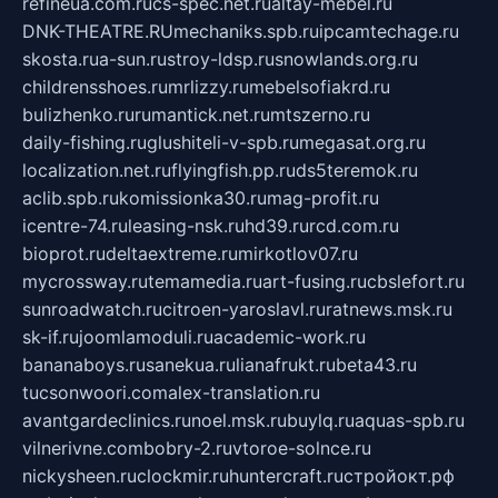
refineua.com.ru
cs-spec.net.ru
altay-mebel.ru
DNK-THEATRE.RU
mechaniks.spb.ru
ipcamtechage.ru
skosta.ru
a-sun.ru
stroy-ldsp.ru
snowlands.org.ru
childrensshoes.ru
mrlizzy.ru
mebelsofiakrd.ru
bulizhenko.ru
rumantick.net.ru
mtszerno.ru
daily-fishing.ru
glushiteli-v-spb.ru
megasat.org.ru
localization.net.ru
flyingfish.pp.ru
ds5teremok.ru
aclib.spb.ru
komissionka30.ru
mag-profit.ru
icentre-74.ru
leasing-nsk.ru
hd39.ru
rcd.com.ru
bioprot.ru
deltaextreme.ru
mirkotlov07.ru
mycrossway.ru
temamedia.ru
art-fusing.ru
cbslefort.ru
sunroadwatch.ru
citroen-yaroslavl.ru
ratnews.msk.ru
sk-if.ru
joomlamoduli.ru
academic-work.ru
bananaboys.ru
sanekua.ru
lianafrukt.ru
beta43.ru
tucsonwoori.com
alex-translation.ru
avantgardeclinics.ru
noel.msk.ru
buylq.ru
aquas-spb.ru
vilnerivne.com
bobry-2.ru
vtoroe-solnce.ru
nickysheen.ru
clockmir.ru
huntercraft.ru
стройокт.рф