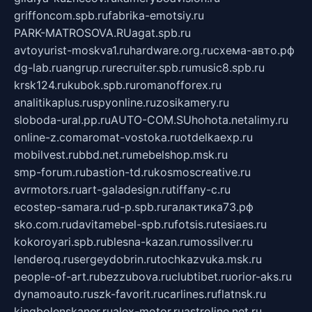
griffoncom.spb.ru
fabrika-emotsiy.ru
PARK-MATROSOVA.RU
agat.spb.ru
avtoyurist-moskva1.ru
hardware.org.ru
схема-авто.рф
dg-lab.ru
angrup.ru
recruiter.spb.ru
music8.spb.ru
krsk124.ru
kubok.spb.ru
romanofforex.ru
analitikaplus.ru
spyonline.ru
zosikamery.ru
sloboda-ural.pp.ru
AUTO-COM.SU
hohota.net
alimy.ru
online-z.com
aromat-vostoka.ru
otdelkaexp.ru
mobilvest.ru
bbd.net.ru
mebelshop.msk.ru
smp-forum.ru
bastion-td.ru
kosmoscreative.ru
avrmotors.ru
art-galadesign.ru
tiffany-c.ru
ecostep-samara.ru
d-p.spb.ru
галактика73.рф
sko.com.ru
davitamebel-spb.ru
fotsis.ru
tesiaes.ru
kokoroyari.spb.ru
blesna-kazan.ru
mossilver.ru
lenderoq.ru
sergeydobrin.ru
tochkazvuka.msk.ru
people-of-art.ru
bezzubova.ru
clubtibet.ru
orior-aks.ru
dynamoauto.ru
szk-favorit.ru
carlines.ru
flatnsk.ru
kingbolenskaner.ru
alex-motor.ru
astroline.net.ru