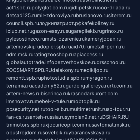
act1.spb.ru
polyglot.com.ru
gidlipetsk.ru
ooo-driada.ru
detsad125.ru
mir-zdoroviya.ru
bruslanovo.ru
siterem.ru
council.spb.ru
лодкипатриот.рф
kafekolizey.ru
iclub.net.ru
gazon-easy.ru
sugarepilekb.ru
grinox.ru
pylesostineco.ru
msts-ozarenie.ru
kameryjooan.ru
artemovskij.ru
dopler.spb.ru
aid70.ru
metall-perm.ru
ndm.msk.ru
ratingzooshop.ru
apiaccess.ru
globalautotrade.info
bezverhovskoe.ru
drsschool.ru
ZOOSMART.SPB.RU
dalakony.ru
medikijob.ru
remontt.spb.ru
photostudia.spb.ru
myragon.ru
terramia.ru
academy62.ru
gardengallereya.ru
rti.com.ru
artem-news.ru
biserinca.ru
krasnodarkurort.com
imshowtv.ru
mebel-v-tule.ru
mobtopik.ru
pcsecurity.net.ru
tool-sib.ru
multimetrunit.ru
sp-tour.ru
fan-cs.ru
santeh-russia.ru
symbian9.net.ru
DSHAIR.RU
tmmotors.spb.ru
xjocuricopii.com
musavtomat.msk.ru
obustrojdom.ru
sovetcik.ru
ybaranovskaya.ru