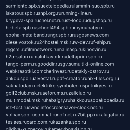
sarmiento.spb.su
extelopedia.ru
lammin-suo.spb.ru
iskatour.spb.ru
snpi.org.ru
running-line.ru
krygeva-spa.ru
chel.net.ru
rust-loco.ru
dugshop.ru
hl-beta.spb.ru
school494.spb.ru
mymubaby.ru
epoha-metalband.ru
ngr.spb.ru
rusgosnews.com
dieselvostok.ru
24hostel.msk.ru
w-dev.ru
f-ship.ru
regsmi.ru
filmnetwork.ru
malinasp.ru
kinosvin.ru
h2o-salon.ru
malutkayork.ru
deltaprim.spb.ru
tango-perm.ru
gooddir.ru
sgv.su
multiki-online.com
webkrasotki.com
cherinvest.ru
detskiy-ostrov.ru
ankou.spb.ru
alvesta1.ru
pdf-creator.ru
nix-files.org.ru
sakhatoday.ru
elektrikersymboler.ru
sputnikyes.ru
golf2club.msk.ru
aeforums.ru
zallclub.ru
multimodal.msk.ru
habaigry.ru
haikko.ru
sobakopedia.ru
isz-fest.ru
ewnc.info
screensaver-clock.net.ru
volnav.spb.ru
comnat.ru
npf.net.ru
7bit.pp.ru
kalugatur.ru
tesiaes.ru
card.com.ru
kazanka.spb.ru
gildiya-kuznecov.ru
kameryboavision.ru