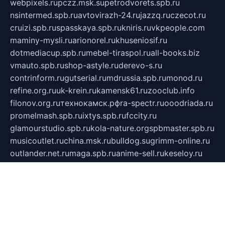
webpixels.ru
pczz.msk.su
petrodvorets.spb.ru
nsintermed.spb.ru
avtovirazh-24.ru
jazzq.ru
czecot.ru
cruizi.spb.ru
spasskaya.spb.ru
kniris.ru
vkpeople.com
maminy-mysli.ru
arionorel.ru
khuseniosif.ru
dotmediacup.spb.ru
mebel-tiraspol.ru
all-books.biz
vmauto.spb.ru
shop-astyle.ru
derevo-s.ru
contrinform.ru
gutserial.ru
mdrussia.spb.ru
monod.ru
refine.org.ru
uk-krein.ru
kamensk61.ru
zooclub.info
filonov.org.ru
технокамск.рф
ra-spectr.ru
ooodriada.ru
promelmash.spb.ru
ixtys.spb.ru
fccity.ru
glamourstudio.spb.ru
kola-nature.org
spbmaster.spb.ru
musicoutlet.ru
china.msk.ru
bulldog.su
grimm-online.ru
outlander.net.ru
maga.spb.ru
anime-sell.ru
keseloy.ru
газприборсервис.рф
karmin.spb.ru
shekswood.ru
tischlermebel.ru
automall66.ru
mag-vladimir.ru
yardbar.ru
kiwitour.spb.ru
indesign.com.ru
freestylemebel.ru
bany-samara.ru
rsei.ru
naidisvoyput.ru
mgsn-invest.ru
ipkamerasannce.ru