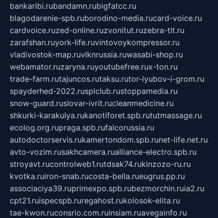
bankaribi.ru
bandamn.ru
bigfatcc.ru
blagodarenie-spb.ru
borodino-media.ru
card-voice.ru
cardvoice.ru
zed-online.ru
zvonitut.ru
zebra-tlt.ru
zarafshan.ru
york-life.ru
vintovoykompressor.ru
vladivostok-map.ru
vlknrussia.ru
wasabi-shop.ru
webamator.ru
zaryna.ru
youtubefree.ru
x-ton.ru
trade-farm.ru
tajuncos.ru
taksu.ru
tor-lyubov-i-grom.ru
spayderhed-2022.ru
splclub.ru
stoppamedia.ru
snow-guard.ru
slovar-ivrit.ru
cleanmedicine.ru
shkurki-karakulya.ru
kanotiforet.spb.ru
tutmassage.ru
ecolog.org.ru
praga.spb.ru
falcorussia.ru
autodoctorservis.ru
kamertondom.spb.ru
net-life.net.ru
avto-vozim.ru
sakhcamera.ru
alliance-electro.spb.ru
stroyavt.ru
controlweb1.ru
tdsak74.ru
kinzozo-ru.ru
kvotka.ru
iron-snab.ru
costa-bella.ru
eugrus.pp.ru
associaciya39.ru
primexpo.spb.ru
bezmorchin.ru
ia2.ru
cpt21.ru
ispecspb.ru
regahost.ru
kolosok-elita.ru
tae-kwon.ru
consrio.com.ru
insiam.ru
avegainfo.ru