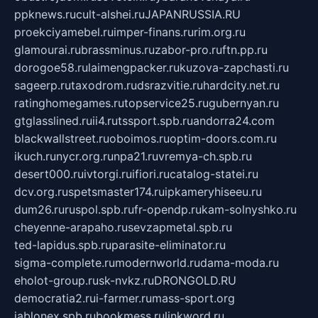
ppknews.ru
cult-alshei.ru
JAPANRUSSIA.RU
proekciyamebel.ru
imper-finans.ru
rim.org.ru
glamourai.ru
brassminus.ru
zabor-pro.ru
ftn.pp.ru
dorogoe58.ru
laimengpacker.ru
kuzova-zapchasti.ru
sageerp.ru
taxodrom.ru
dsrazvitie.ru
hardcity.net.ru
ratinghomegames.ru
topservice25.ru
gubernyan.ru
gtglasslined.ru
ii4.ru
tssport.spb.ru
andorra24.com
blackwallstreet.ru
oboimos.ru
optim-doors.com.ru
ikuch.ru
nycr.org.ru
npa21.ru
vremya-ch.spb.ru
desert000.ru
ivtorgi.ru
ifiori.ru
catalog-statei.ru
dcv.org.ru
spetsmaster174.ru
ipkameryhiseeu.ru
dum26.ru
ruspol.spb.ru
fr-opendp.ru
kam-solnyshko.ru
cheyenne-arapaho.ru
sevzapmetal.spb.ru
ted-lapidus.spb.ru
parasite-eliminator.ru
sigma-complete.ru
modernworld.ru
dama-moda.ru
eholot-group.ru
sk-nvkz.ru
DRONGOLD.RU
democratia2.ru
i-farmer.ru
mass-sport.org
jablonex.spb.ru
bookmess.ru
linkword.ru