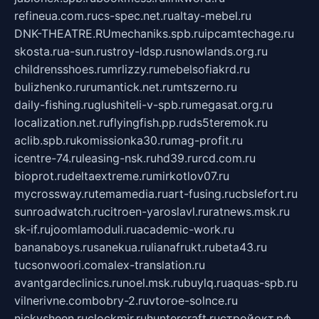
refineua.com.ru
cs-spec.net.ru
altay-mebel.ru
DNK-THEATRE.RU
mechaniks.spb.ru
ipcamtechage.ru
skosta.ru
a-sun.ru
stroy-ldsp.ru
snowlands.org.ru
childrensshoes.ru
mrlizzy.ru
mebelsofiakrd.ru
bulizhenko.ru
rumantick.net.ru
mtszerno.ru
daily-fishing.ru
glushiteli-v-spb.ru
megasat.org.ru
localization.net.ru
flyingfish.pp.ru
ds5teremok.ru
aclib.spb.ru
komissionka30.ru
mag-profit.ru
icentre-74.ru
leasing-nsk.ru
hd39.ru
rcd.com.ru
bioprot.ru
deltaextreme.ru
mirkotlov07.ru
mycrossway.ru
temamedia.ru
art-fusing.ru
cbslefort.ru
sunroadwatch.ru
citroen-yaroslavl.ru
ratnews.msk.ru
sk-if.ru
joomlamoduli.ru
academic-work.ru
bananaboys.ru
sanekua.ru
lianafrukt.ru
beta43.ru
tucsonwoori.com
alex-translation.ru
avantgardeclinics.ru
noel.msk.ru
buylq.ru
aquas-spb.ru
vilnerivne.com
bobry-2.ru
vtoroe-solnce.ru
nickysheen.ru
clockmir.ru
huntercraft.ru
стройокт.рф