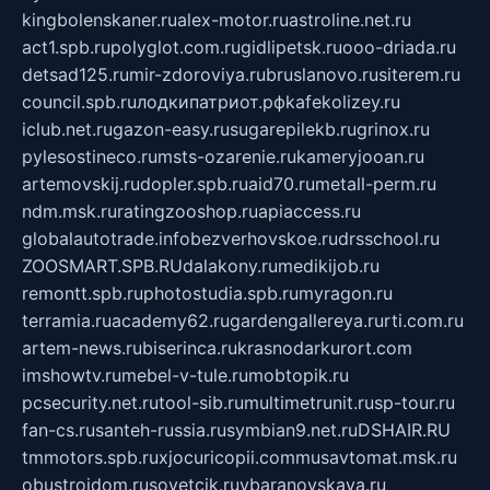
kingbolenskaner.ru
alex-motor.ru
astroline.net.ru
act1.spb.ru
polyglot.com.ru
gidlipetsk.ru
ooo-driada.ru
detsad125.ru
mir-zdoroviya.ru
bruslanovo.ru
siterem.ru
council.spb.ru
лодкипатриот.рф
kafekolizey.ru
iclub.net.ru
gazon-easy.ru
sugarepilekb.ru
grinox.ru
pylesostineco.ru
msts-ozarenie.ru
kameryjooan.ru
artemovskij.ru
dopler.spb.ru
aid70.ru
metall-perm.ru
ndm.msk.ru
ratingzooshop.ru
apiaccess.ru
globalautotrade.info
bezverhovskoe.ru
drsschool.ru
ZOOSMART.SPB.RU
dalakony.ru
medikijob.ru
remontt.spb.ru
photostudia.spb.ru
myragon.ru
terramia.ru
academy62.ru
gardengallereya.ru
rti.com.ru
artem-news.ru
biserinca.ru
krasnodarkurort.com
imshowtv.ru
mebel-v-tule.ru
mobtopik.ru
pcsecurity.net.ru
tool-sib.ru
multimetrunit.ru
sp-tour.ru
fan-cs.ru
santeh-russia.ru
symbian9.net.ru
DSHAIR.RU
tmmotors.spb.ru
xjocuricopii.com
musavtomat.msk.ru
obustrojdom.ru
sovetcik.ru
ybaranovskaya.ru