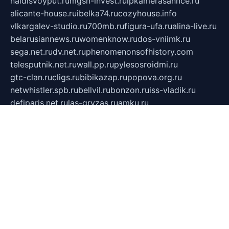
naidisvoyput.ru
mgsn-invest.ru
ipkamerasannce.ru
alicante-house.ru
ibelka74.ru
cozyhouse.info
vlkargalev-studio.ru
700mb.ru
figura-ufa.ru
alina-live.ru
belarusiannews.ru
womenknow.ru
dos-vniimk.ru
sega.net.ru
dv.net.ru
phenomenonsofhistory.com
telesputnik.net.ru
wall.pp.ru
pylesosroidmi.ru
gtc-clan.ru
cligs.ru
bibikazap.ru
popova.org.ru
netwhistler.spb.ru
bellvil.ru
bonzon.ru
iss-vladik.ru
defiparis.net.ru
las-gryzas.ru
amku.ru
electednews.spb.ru
feather.org.ru
spar72.ru
tankiigri.ru
dominus.com.ru
ibtree.ru
sanykool.pp.ru
unixlib.org.ru
menatep.spb.ru
gartenterrassen.ru
printeka.ru
skvozilka.com.ru
parkovka-pub.ru
lovemobi.ru
art-ru.ru
emulatorz.com.ru
alucomp.com.ru
tatforum.com.ru
alternativa-profi.ru
dermakler.ru
artsurvey.ru
aredir.ru
khimspas.ru
centr-maxi.ru
2018r.ru
bort-stomer-defort.ru
professional2.ru
gibsons.ru
artselena.ru
art-pilot.ru
ingredient.spb.ru