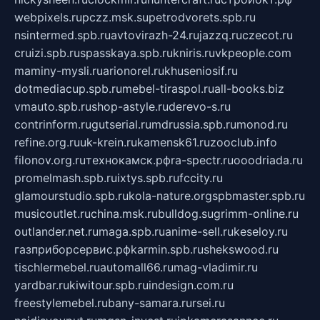
webpixels.ru
pczz.msk.su
petrodvorets.spb.ru
nsintermed.spb.ru
avtovirazh-24.ru
jazzq.ru
czecot.ru
cruizi.spb.ru
spasskaya.spb.ru
kniris.ru
vkpeople.com
maminy-mysli.ru
arionorel.ru
khuseniosif.ru
dotmediacup.spb.ru
mebel-tiraspol.ru
all-books.biz
vmauto.spb.ru
shop-astyle.ru
derevo-s.ru
contrinform.ru
gutserial.ru
mdrussia.spb.ru
monod.ru
refine.org.ru
uk-krein.ru
kamensk61.ru
zooclub.info
filonov.org.ru
технокамск.рф
ra-spectr.ru
ooodriada.ru
promelmash.spb.ru
ixtys.spb.ru
fccity.ru
glamourstudio.spb.ru
kola-nature.org
spbmaster.spb.ru
musicoutlet.ru
china.msk.ru
bulldog.su
grimm-online.ru
outlander.net.ru
maga.spb.ru
anime-sell.ru
keseloy.ru
газприборсервис.рф
karmin.spb.ru
shekswood.ru
tischlermebel.ru
automall66.ru
mag-vladimir.ru
yardbar.ru
kiwitour.spb.ru
indesign.com.ru
freestylemebel.ru
bany-samara.ru
rsei.ru