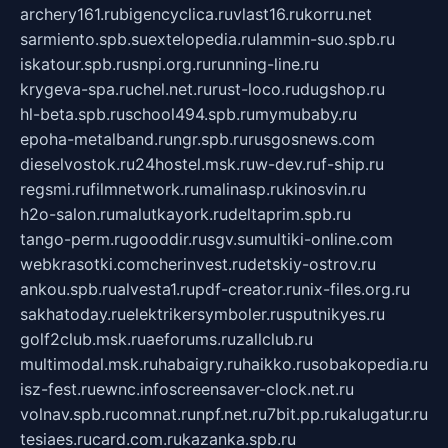
archery161.ru
bigencyclica.ru
vlast16.ru
korru.net
sarmiento.spb.su
extelopedia.ru
lammin-suo.spb.ru
iskatour.spb.ru
snpi.org.ru
running-line.ru
krygeva-spa.ru
chel.net.ru
rust-loco.ru
dugshop.ru
hl-beta.spb.ru
school494.spb.ru
mymubaby.ru
epoha-metalband.ru
ngr.spb.ru
rusgosnews.com
dieselvostok.ru
24hostel.msk.ru
w-dev.ru
f-ship.ru
regsmi.ru
filmnetwork.ru
malinasp.ru
kinosvin.ru
h2o-salon.ru
malutkayork.ru
deltaprim.spb.ru
tango-perm.ru
gooddir.ru
sgv.su
multiki-online.com
webkrasotki.com
cherinvest.ru
detskiy-ostrov.ru
ankou.spb.ru
alvesta1.ru
pdf-creator.ru
nix-files.org.ru
sakhatoday.ru
elektrikersymboler.ru
sputnikyes.ru
golf2club.msk.ru
aeforums.ru
zallclub.ru
multimodal.msk.ru
habaigry.ru
haikko.ru
sobakopedia.ru
isz-fest.ru
ewnc.info
screensaver-clock.net.ru
volnav.spb.ru
comnat.ru
npf.net.ru
7bit.pp.ru
kalugatur.ru
tesiaes.ru
card.com.ru
kazanka.spb.ru