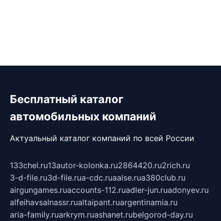
Бесплатный каталог
автомобильных компаний
Актуальный каталог компаний по всей России
133chel.ru
13autor-kolonka.ru
2864420.ru
2rich.ru
3-d-file.ru
3d-file.ru
a-cdc.ru
aalse.ru
a380club.ru
airgungames.ru
accounts-112.ru
adler-jun.ru
adonyev.ru
alfeihavsalnassr.ru
altaipant.ru
argentinamia.ru
aria-family.ru
arkrym.ru
ashanet.ru
belgorod-day.ru