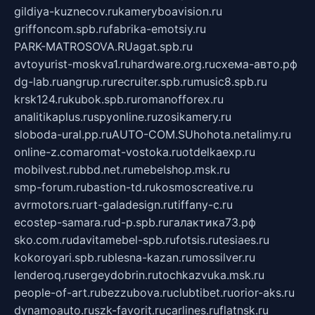
gildiya-kuznecov.ru
kameryboavision.ru
griffoncom.spb.ru
fabrika-emotsiy.ru
PARK-MATROSOVA.RU
agat.spb.ru
avtoyurist-moskva1.ru
hardware.org.ru
схема-авто.рф
dg-lab.ru
angrup.ru
recruiter.spb.ru
music8.spb.ru
krsk124.ru
kubok.spb.ru
romanofforex.ru
analitikaplus.ru
spyonline.ru
zosikamery.ru
sloboda-ural.pp.ru
AUTO-COM.SU
hohota.net
alimy.ru
online-z.com
aromat-vostoka.ru
otdelkaexp.ru
mobilvest.ru
bbd.net.ru
mebelshop.msk.ru
smp-forum.ru
bastion-td.ru
kosmoscreative.ru
avrmotors.ru
art-galadesign.ru
tiffany-c.ru
ecostep-samara.ru
d-p.spb.ru
галактика73.рф
sko.com.ru
davitamebel-spb.ru
fotsis.ru
tesiaes.ru
kokoroyari.spb.ru
blesna-kazan.ru
mossilver.ru
lenderoq.ru
sergeydobrin.ru
tochkazvuka.msk.ru
people-of-art.ru
bezzubova.ru
clubtibet.ru
orior-aks.ru
dynamoauto.ru
szk-favorit.ru
carlines.ru
flatnsk.ru