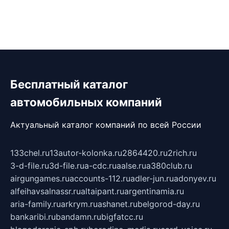
Бесплатный каталог
автомобильных компаний
Актуальный каталог компаний по всей России
133chel.ru
13autor-kolonka.ru
2864420.ru
2rich.ru
3-d-file.ru
3d-file.ru
a-cdc.ru
aalse.ru
a380club.ru
airgungames.ru
accounts-112.ru
adler-jun.ru
adonyev.ru
alfeihavsalnassr.ru
altaipant.ru
argentinamia.ru
aria-family.ru
arkrym.ru
ashanet.ru
belgorod-day.ru
bankaribi.ru
bandamn.ru
bigfatcc.ru