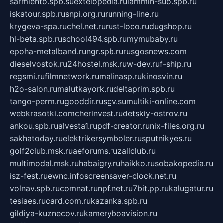
sarmiento.spb.su
extelopedia.ru
lammin-suo.spb.ru
iskatour.spb.ru
snpi.org.ru
running-line.ru
krygeva-spa.ru
chel.net.ru
rust-loco.ru
dugshop.ru
hl-beta.spb.ru
school494.spb.ru
mymubaby.ru
epoha-metalband.ru
ngr.spb.ru
rusgosnews.com
dieselvostok.ru
24hostel.msk.ru
w-dev.ru
f-ship.ru
regsmi.ru
filmnetwork.ru
malinasp.ru
kinosvin.ru
h2o-salon.ru
malutkayork.ru
deltaprim.spb.ru
tango-perm.ru
gooddir.ru
sgv.su
multiki-online.com
webkrasotki.com
cherinvest.ru
detskiy-ostrov.ru
ankou.spb.ru
alvesta1.ru
pdf-creator.ru
nix-files.org.ru
sakhatoday.ru
elektrikersymboler.ru
sputnikyes.ru
golf2club.msk.ru
aeforums.ru
zallclub.ru
multimodal.msk.ru
habaigry.ru
haikko.ru
sobakopedia.ru
isz-fest.ru
ewnc.info
screensaver-clock.net.ru
volnav.spb.ru
comnat.ru
npf.net.ru
7bit.pp.ru
kalugatur.ru
tesiaes.ru
card.com.ru
kazanka.spb.ru
gildiya-kuznecov.ru
kameryboavision.ru