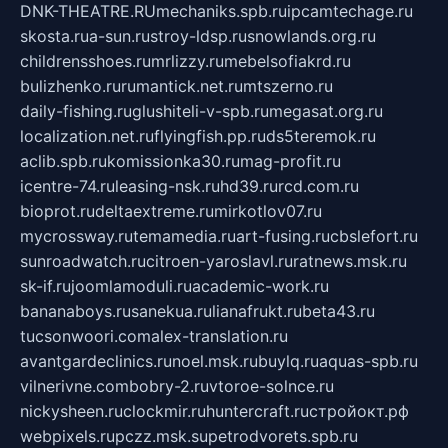
DNK-THEATRE.RU
mechaniks.spb.ru
ipcamtechage.ru
skosta.ru
a-sun.ru
stroy-ldsp.ru
snowlands.org.ru
childrensshoes.ru
mrlizzy.ru
mebelsofiakrd.ru
bulizhenko.ru
rumantick.net.ru
mtszerno.ru
daily-fishing.ru
glushiteli-v-spb.ru
megasat.org.ru
localization.net.ru
flyingfish.pp.ru
ds5teremok.ru
aclib.spb.ru
komissionka30.ru
mag-profit.ru
icentre-74.ru
leasing-nsk.ru
hd39.ru
rcd.com.ru
bioprot.ru
deltaextreme.ru
mirkotlov07.ru
mycrossway.ru
temamedia.ru
art-fusing.ru
cbslefort.ru
sunroadwatch.ru
citroen-yaroslavl.ru
ratnews.msk.ru
sk-if.ru
joomlamoduli.ru
academic-work.ru
bananaboys.ru
sanekua.ru
lianafrukt.ru
beta43.ru
tucsonwoori.com
alex-translation.ru
avantgardeclinics.ru
noel.msk.ru
buylq.ru
aquas-spb.ru
vilnerivne.com
bobry-2.ru
vtoroe-solnce.ru
nickysheen.ru
clockmir.ru
huntercraft.ru
стройокт.рф
webpixels.ru
pczz.msk.su
petrodvorets.spb.ru