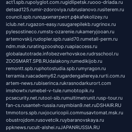
act1.spb.ru
polyglot.com.ru
gidlipetsk.ru
ooo-driada.ru
detsad125.ru
mir-zdoroviya.ru
bruslanovo.ru
siterem.ru
council.spb.ru
лодкипатриот.рф
kafekolizey.ru
iclub.net.ru
gazon-easy.ru
sugarepilekb.ru
grinox.ru
pylesostineco.ru
msts-ozarenie.ru
kameryjooan.ru
artemovskij.ru
dopler.spb.ru
aid70.ru
metall-perm.ru
ndm.msk.ru
ratingzooshop.ru
apiaccess.ru
globalautotrade.info
bezverhovskoe.ru
drsschool.ru
ZOOSMART.SPB.RU
dalakony.ru
medikijob.ru
remontt.spb.ru
photostudia.spb.ru
myragon.ru
terramia.ru
academy62.ru
gardengallereya.ru
rti.com.ru
artem-news.ru
biserinca.ru
krasnodarkurort.com
imshowtv.ru
mebel-v-tule.ru
mobtopik.ru
pcsecurity.net.ru
tool-sib.ru
multimetrunit.ru
sp-tour.ru
fan-cs.ru
santeh-russia.ru
symbian9.net.ru
DSHAIR.RU
tmmotors.spb.ru
xjocuricopii.com
musavtomat.msk.ru
obustrojdom.ru
sovetcik.ru
ybaranovskaya.ru
ppknews.ru
cult-alshei.ru
JAPANRUSSIA.RU