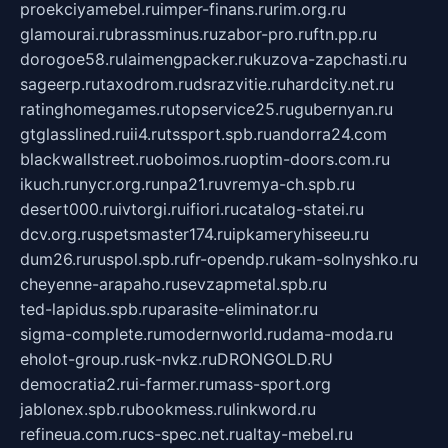
proekciyamebel.ru
imper-finans.ru
rim.org.ru
glamourai.ru
brassminus.ru
zabor-pro.ru
ftn.pp.ru
dorogoe58.ru
laimengpacker.ru
kuzova-zapchasti.ru
sageerp.ru
taxodrom.ru
dsrazvitie.ru
hardcity.net.ru
ratinghomegames.ru
topservice25.ru
gubernyan.ru
gtglasslined.ru
ii4.ru
tssport.spb.ru
andorra24.com
blackwallstreet.ru
oboimos.ru
optim-doors.com.ru
ikuch.ru
nycr.org.ru
npa21.ru
vremya-ch.spb.ru
desert000.ru
ivtorgi.ru
ifiori.ru
catalog-statei.ru
dcv.org.ru
spetsmaster174.ru
ipkameryhiseeu.ru
dum26.ru
ruspol.spb.ru
fr-opendp.ru
kam-solnyshko.ru
cheyenne-arapaho.ru
sevzapmetal.spb.ru
ted-lapidus.spb.ru
parasite-eliminator.ru
sigma-complete.ru
modernworld.ru
dama-moda.ru
eholot-group.ru
sk-nvkz.ru
DRONGOLD.RU
democratia2.ru
i-farmer.ru
mass-sport.org
jablonex.spb.ru
bookmess.ru
linkword.ru
refineua.com.ru
cs-spec.net.ru
altay-mebel.ru