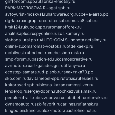
griffoncom.spb.ru
fabrika-emotsiy.ru
PARK-MATROSOVA.RU
agat.spb.ru
avtoyurist-moskva1.ru
hardware.org.ru
схема-авто.рф
dg-lab.ru
angrup.ru
recruiter.spb.ru
music8.spb.ru
krsk124.ru
kubok.spb.ru
romanofforex.ru
analitikaplus.ru
spyonline.ru
zosikamery.ru
sloboda-ural.pp.ru
AUTO-COM.SU
hohota.net
alimy.ru
online-z.com
aromat-vostoka.ru
otdelkaexp.ru
mobilvest.ru
bbd.net.ru
mebelshop.msk.ru
smp-forum.ru
bastion-td.ru
kosmoscreative.ru
avrmotors.ru
art-galadesign.ru
tiffany-c.ru
ecostep-samara.ru
d-p.spb.ru
галактика73.рф
sko.com.ru
davitamebel-spb.ru
fotsis.ru
tesiaes.ru
kokoroyari.spb.ru
blesna-kazan.ru
mossilver.ru
lenderoq.ru
sergeydobrin.ru
tochkazvuka.msk.ru
people-of-art.ru
bezzubova.ru
clubtibet.ru
orior-aks.ru
dynamoauto.ru
szk-favorit.ru
carlines.ru
flatnsk.ru
kingbolenskaner.ru
alex-motor.ru
astroline.net.ru