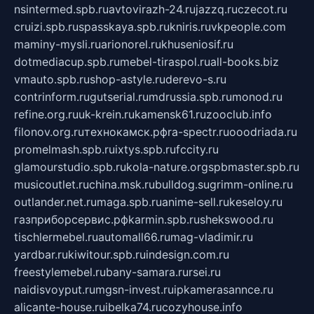
nsintermed.spb.ru
avtovirazh-24.ru
jazzq.ru
czecot.ru
cruizi.spb.ru
spasskaya.spb.ru
kniris.ru
vkpeople.com
maminy-mysli.ru
arionorel.ru
khuseniosif.ru
dotmediacup.spb.ru
mebel-tiraspol.ru
all-books.biz
vmauto.spb.ru
shop-astyle.ru
derevo-s.ru
contrinform.ru
gutserial.ru
mdrussia.spb.ru
monod.ru
refine.org.ru
uk-krein.ru
kamensk61.ru
zooclub.info
filonov.org.ru
технокамск.рф
ra-spectr.ru
ooodriada.ru
promelmash.spb.ru
ixtys.spb.ru
fccity.ru
glamourstudio.spb.ru
kola-nature.org
spbmaster.spb.ru
musicoutlet.ru
china.msk.ru
bulldog.su
grimm-online.ru
outlander.net.ru
maga.spb.ru
anime-sell.ru
keseloy.ru
газприборсервис.рф
karmin.spb.ru
shekswood.ru
tischlermebel.ru
automall66.ru
mag-vladimir.ru
yardbar.ru
kiwitour.spb.ru
indesign.com.ru
freestylemebel.ru
bany-samara.ru
rsei.ru
naidisvoyput.ru
mgsn-invest.ru
ipkamerasannce.ru
alicante-house.ru
ibelka74.ru
cozyhouse.info