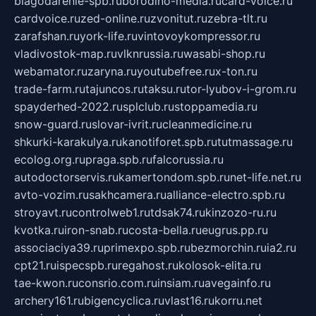
blagodarenie-spb.ru
borodino-media.ru
card-voice.ru
cardvoice.ru
zed-online.ru
zvonitut.ru
zebra-tlt.ru
zarafshan.ru
york-life.ru
vintovoykompressor.ru
vladivostok-map.ru
vlknrussia.ru
wasabi-shop.ru
webamator.ru
zaryna.ru
youtubefree.ru
x-ton.ru
trade-farm.ru
tajuncos.ru
taksu.ru
tor-lyubov-i-grom.ru
spayderhed-2022.ru
splclub.ru
stoppamedia.ru
snow-guard.ru
slovar-ivrit.ru
cleanmedicine.ru
shkurki-karakulya.ru
kanotiforet.spb.ru
tutmassage.ru
ecolog.org.ru
praga.spb.ru
falcorussia.ru
autodoctorservis.ru
kamertondom.spb.ru
net-life.net.ru
avto-vozim.ru
sakhcamera.ru
alliance-electro.spb.ru
stroyavt.ru
controlweb1.ru
tdsak74.ru
kinzozo-ru.ru
kvotka.ru
iron-snab.ru
costa-bella.ru
eugrus.pp.ru
associaciya39.ru
primexpo.spb.ru
bezmorchin.ru
ia2.ru
cpt21.ru
ispecspb.ru
regahost.ru
kolosok-elita.ru
tae-kwon.ru
consrio.com.ru
insiam.ru
avegainfo.ru
archery161.ru
bigencyclica.ru
vlast16.ru
korru.net