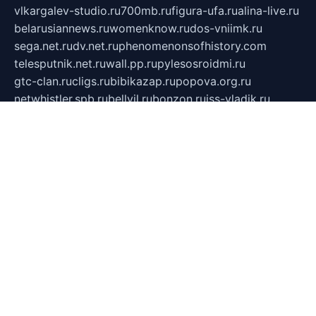
vlkargalev-studio.ru
700mb.ru
figura-ufa.ru
alina-live.ru
belarusiannews.ru
womenknow.ru
dos-vniimk.ru
sega.net.ru
dv.net.ru
phenomenonsofhistory.com
telesputnik.net.ru
wall.pp.ru
pylesosroidmi.ru
gtc-clan.ru
cligs.ru
bibikazap.ru
popova.org.ru
netwhistler.spb.ru
bellvil.ru
bonzon.ru
iss-vladik.ru
defiparis.net.ru
las-gryzas.ru
amku.ru
electednews.spb.ru
feather.org.ru
spar72.ru
tankiigri.ru
dominus.com.ru
ibtree.ru
sanykool.pp.ru
unixlib.org.ru
menatep.spb.ru
gartenterrassen.ru
printeka.ru
skvozilka.com.ru
parkovka-pub.ru
lovemobi.ru
art-ru.ru
emulatorz.com.ru
alucomp.com.ru
tatforum.com.ru
alternativa-profi.ru
dermakler.ru
artsurvey.ru
aredir.ru
khimspas.ru
centr-maxi.ru
2018r.ru
bort-stomer-defort.ru
professional2.ru
gibsons.ru
artselena.ru
art-pilot.ru
ingredient.spb.ru
npfpolimer.spb.ru
argentum.spb.ru
hom-edu.ru
af-num.ru
cashadvanceamericasev.org
trexp.spb.ru