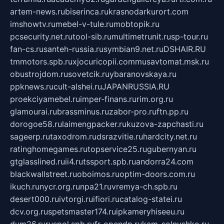
artem-news.ru
biserinca.ru
krasnodarkurort.com
imshowtv.ru
mebel-v-tule.ru
mobtopik.ru
pcsecurity.net.ru
tool-sib.ru
multimetrunit.ru
sp-tour.ru
fan-cs.ru
santeh-russia.ru
symbian9.net.ru
DSHAIR.RU
tmmotors.spb.ru
xjocuricopii.com
musavtomat.msk.ru
obustrojdom.ru
sovetcik.ru
ybaranovskaya.ru
ppknews.ru
cult-alshei.ru
JAPANRUSSIA.RU
proekciyamebel.ru
imper-finans.ru
rim.org.ru
glamourai.ru
brassminus.ru
zabor-pro.ru
ftn.pp.ru
dorogoe58.ru
laimengpacker.ru
kuzova-zapchasti.ru
sageerp.ru
taxodrom.ru
dsrazvitie.ru
hardcity.net.ru
ratinghomegames.ru
topservice25.ru
gubernyan.ru
gtglasslined.ru
ii4.ru
tssport.spb.ru
andorra24.com
blackwallstreet.ru
oboimos.ru
optim-doors.com.ru
ikuch.ru
nycr.org.ru
npa21.ru
vremya-ch.spb.ru
desert000.ru
ivtorgi.ru
ifiori.ru
catalog-statei.ru
dcv.org.ru
spetsmaster174.ru
ipkameryhiseeu.ru