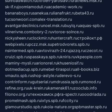
sunroadwatch.ru
citroen-yaroslavl.ru
ratnews.msk.ru
sk-if.ru
joomlamoduli.ru
academic-work.ru
bananaboys.ru
sanekua.ru
lianafrukt.ru
beta43.ru
tucsonwoori.com
alex-translation.ru
avantgardeclinics.ru
noel.msk.ru
buylq.ru
aquas-spb.ru
vilnerivne.com
bobry-2.ru
vtoroe-solnce.ru
nickysheen.ru
clockmir.ru
huntercraft.ru
стройокт.рф
webpixels.ru
pczz.msk.su
petrodvorets.spb.ru
nsintermed.spb.ru
avtovirazh-24.ru
jazzq.ru
czecot.ru
cruizi.spb.ru
spasskaya.spb.ru
kniris.ru
vkpeople.com
maminy-mysli.ru
arionorel.ru
khuseniosif.ru
dotmediacup.spb.ru
mebel-tiraspol.ru
all-books.biz
vmauto.spb.ru
shop-astyle.ru
derevo-s.ru
contrinform.ru
gutserial.ru
mdrussia.spb.ru
monod.ru
refine.org.ru
uk-krein.ru
kamensk61.ru
zooclub.info
filonov.org.ru
технокамск.рф
ra-spectr.ru
ooodriada.ru
promelmash.spb.ru
ixtys.spb.ru
fccity.ru
glamourstudio.spb.ru
kola-nature.org
spbmaster.spb.ru