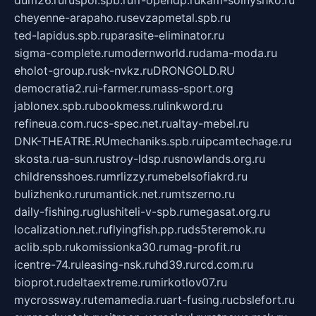
dum26.ru
ruspol.spb.ru
fr-opendp.ru
kam-solnyshko.ru
cheyenne-arapaho.ru
sevzapmetal.spb.ru
ted-lapidus.spb.ru
parasite-eliminator.ru
sigma-complete.ru
modernworld.ru
dama-moda.ru
eholot-group.ru
sk-nvkz.ru
DRONGOLD.RU
democratia2.ru
i-farmer.ru
mass-sport.org
jablonex.spb.ru
bookmess.ru
linkword.ru
refineua.com.ru
cs-spec.net.ru
altay-mebel.ru
DNK-THEATRE.RU
mechaniks.spb.ru
ipcamtechage.ru
skosta.ru
a-sun.ru
stroy-ldsp.ru
snowlands.org.ru
childrensshoes.ru
mrlizzy.ru
mebelsofiakrd.ru
bulizhenko.ru
rumantick.net.ru
mtszerno.ru
daily-fishing.ru
glushiteli-v-spb.ru
megasat.org.ru
localization.net.ru
flyingfish.pp.ru
ds5teremok.ru
aclib.spb.ru
komissionka30.ru
mag-profit.ru
icentre-74.ru
leasing-nsk.ru
hd39.ru
rcd.com.ru
bioprot.ru
deltaextreme.ru
mirkotlov07.ru
mycrossway.ru
temamedia.ru
art-fusing.ru
cbslefort.ru