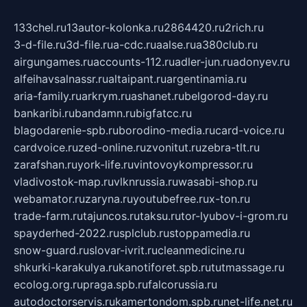
133chel.ru
13autor-kolonka.ru
2864420.ru
2rich.ru
3-d-file.ru
3d-file.ru
a-cdc.ru
aalse.ru
a380club.ru
airgungames.ru
accounts-112.ru
adler-jun.ru
adonyev.ru
alfeihavsalnassr.ru
altaipant.ru
argentinamia.ru
aria-family.ru
arkrym.ru
ashanet.ru
belgorod-day.ru
bankaribi.ru
bandamn.ru
bigfatcc.ru
blagodarenie-spb.ru
borodino-media.ru
card-voice.ru
cardvoice.ru
zed-online.ru
zvonitut.ru
zebra-tlt.ru
zarafshan.ru
york-life.ru
vintovoykompressor.ru
vladivostok-map.ru
vlknrussia.ru
wasabi-shop.ru
webamator.ru
zaryna.ru
youtubefree.ru
x-ton.ru
trade-farm.ru
tajuncos.ru
taksu.ru
tor-lyubov-i-grom.ru
spayderhed-2022.ru
splclub.ru
stoppamedia.ru
snow-guard.ru
slovar-ivrit.ru
cleanmedicine.ru
shkurki-karakulya.ru
kanotiforet.spb.ru
tutmassage.ru
ecolog.org.ru
praga.spb.ru
falcorussia.ru
autodoctorservis.ru
kamertondom.spb.ru
net-life.net.ru