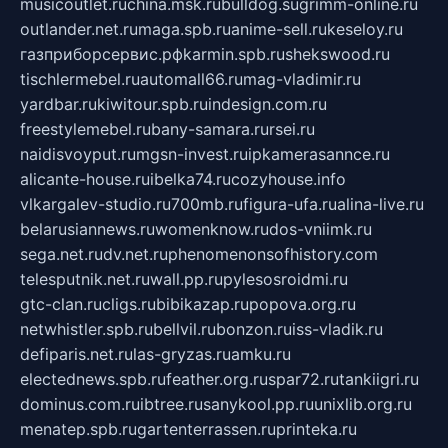
musicoutlet.ru
china.msk.ru
bulldog.su
grimm-online.ru
outlander.net.ru
maga.spb.ru
anime-sell.ru
keseloy.ru
газприборсервис.рф
karmin.spb.ru
shekswood.ru
tischlermebel.ru
automall66.ru
mag-vladimir.ru
yardbar.ru
kiwitour.spb.ru
indesign.com.ru
freestylemebel.ru
bany-samara.ru
rsei.ru
naidisvoyput.ru
mgsn-invest.ru
ipkamerasannce.ru
alicante-house.ru
ibelka74.ru
cozyhouse.info
vlkargalev-studio.ru
700mb.ru
figura-ufa.ru
alina-live.ru
belarusiannews.ru
womenknow.ru
dos-vniimk.ru
sega.net.ru
dv.net.ru
phenomenonsofhistory.com
telesputnik.net.ru
wall.pp.ru
pylesosroidmi.ru
gtc-clan.ru
cligs.ru
bibikazap.ru
popova.org.ru
netwhistler.spb.ru
bellvil.ru
bonzon.ru
iss-vladik.ru
defiparis.net.ru
las-gryzas.ru
amku.ru
electednews.spb.ru
feather.org.ru
spar72.ru
tankiigri.ru
dominus.com.ru
ibtree.ru
sanykool.pp.ru
unixlib.org.ru
menatep.spb.ru
gartenterrassen.ru
printeka.ru