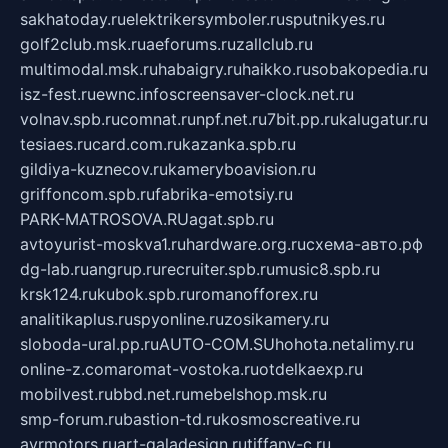
sakhatoday.ru
elektrikersymboler.ru
sputnikyes.ru
golf2club.msk.ru
aeforums.ru
zallclub.ru
multimodal.msk.ru
habaigry.ru
haikko.ru
sobakopedia.ru
isz-fest.ru
ewnc.info
screensaver-clock.net.ru
volnav.spb.ru
comnat.ru
npf.net.ru
7bit.pp.ru
kalugatur.ru
tesiaes.ru
card.com.ru
kazanka.spb.ru
gildiya-kuznecov.ru
kameryboavision.ru
griffoncom.spb.ru
fabrika-emotsiy.ru
PARK-MATROSOVA.RU
agat.spb.ru
avtoyurist-moskva1.ru
hardware.org.ru
схема-авто.рф
dg-lab.ru
angrup.ru
recruiter.spb.ru
music8.spb.ru
krsk124.ru
kubok.spb.ru
romanofforex.ru
analitikaplus.ru
spyonline.ru
zosikamery.ru
sloboda-ural.pp.ru
AUTO-COM.SU
hohota.net
alimy.ru
online-z.com
aromat-vostoka.ru
otdelkaexp.ru
mobilvest.ru
bbd.net.ru
mebelshop.msk.ru
smp-forum.ru
bastion-td.ru
kosmoscreative.ru
avrmotors.ru
art-galadesign.ru
tiffany-c.ru