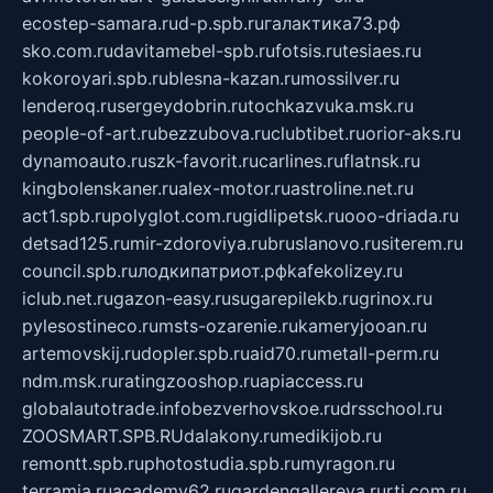
ecostep-samara.ru
d-p.spb.ru
галактика73.рф
sko.com.ru
davitamebel-spb.ru
fotsis.ru
tesiaes.ru
kokoroyari.spb.ru
blesna-kazan.ru
mossilver.ru
lenderoq.ru
sergeydobrin.ru
tochkazvuka.msk.ru
people-of-art.ru
bezzubova.ru
clubtibet.ru
orior-aks.ru
dynamoauto.ru
szk-favorit.ru
carlines.ru
flatnsk.ru
kingbolenskaner.ru
alex-motor.ru
astroline.net.ru
act1.spb.ru
polyglot.com.ru
gidlipetsk.ru
ooo-driada.ru
detsad125.ru
mir-zdoroviya.ru
bruslanovo.ru
siterem.ru
council.spb.ru
лодкипатриот.рф
kafekolizey.ru
iclub.net.ru
gazon-easy.ru
sugarepilekb.ru
grinox.ru
pylesostineco.ru
msts-ozarenie.ru
kameryjooan.ru
artemovskij.ru
dopler.spb.ru
aid70.ru
metall-perm.ru
ndm.msk.ru
ratingzooshop.ru
apiaccess.ru
globalautotrade.info
bezverhovskoe.ru
drsschool.ru
ZOOSMART.SPB.RU
dalakony.ru
medikijob.ru
remontt.spb.ru
photostudia.spb.ru
myragon.ru
terramia.ru
academy62.ru
gardengallereya.ru
rti.com.ru