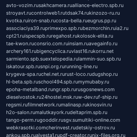
avto-vozim.ru
sakhcamera.ru
alliance-electro.spb.ru
stroyavt.ru
controlweb1.ru
tdsak74.ru
kinzozo-ru.ru
kvotka.ru
iron-snab.ru
costa-bella.ru
eugrus.pp.ru
associaciya39.ru
primexpo.spb.ru
bezmorchin.ru
ia2.ru
cpt21.ru
ispecspb.ru
regahost.ru
kolosok-elita.ru
tae-kwon.ru
consrio.com.ru
insiam.ru
avegainfo.ru
archery161.ru
bigencyclica.ru
vlast16.ru
korru.net
sarmiento.spb.su
extelopedia.ru
lammin-suo.spb.ru
iskatour.spb.ru
snpi.org.ru
running-line.ru
krygeva-spa.ru
chel.net.ru
rust-loco.ru
dugshop.ru
hl-beta.spb.ru
school494.spb.ru
mymubaby.ru
epoha-metalband.ru
ngr.spb.ru
rusgosnews.com
dieselvostok.ru
24hostel.msk.ru
w-dev.ru
f-ship.ru
regsmi.ru
filmnetwork.ru
malinasp.ru
kinosvin.ru
h2o-salon.ru
malutkayork.ru
deltaprim.spb.ru
tango-perm.ru
gooddir.ru
sgv.su
multiki-online.com
webkrasotki.com
cherinvest.ru
detskiy-ostrov.ru
ankou.spb.ru
alvesta1.ru
pdf-creator.ru
nix-files.org.ru