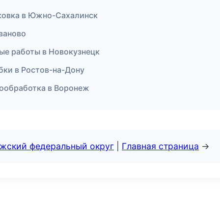
ковка в Южно-Сахалинск
Иваново
ые работы в Новокузнецк
обки в Ростов-на-Дону
мообработка в Воронеж
лжский федеральный округ
|
Главная страница
→