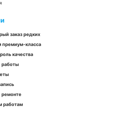
я
ми
рый заказ редких
м премиум-класса
роль качества
е работы
меты
запись
и ремонте
м работам