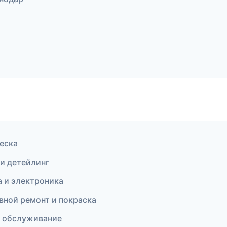
веска
 и детейлинг
 и электроника
овной ремонт и покраска
е обслуживание