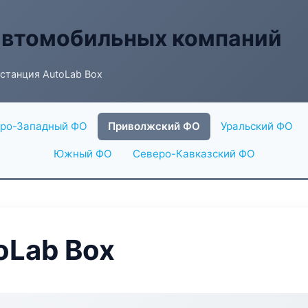
автомобильных компаний
станция AutoLab Box
ро-Западный ФО
Приволжский ФО
Уральский ФО
Южный ФО
Северо-Кавказский ФО
oLab Box