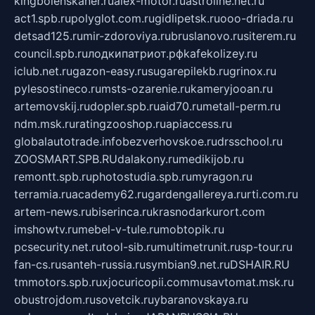
kingbolenskaner.ru
alex-motor.ru
astroline.net.ru
act1.spb.ru
polyglot.com.ru
gidlipetsk.ru
ooo-driada.ru
detsad125.ru
mir-zdoroviya.ru
bruslanovo.ru
siterem.ru
council.spb.ru
лодкипатриот.рф
kafekolizey.ru
iclub.net.ru
gazon-easy.ru
sugarepilekb.ru
grinox.ru
pylesostineco.ru
msts-ozarenie.ru
kameryjooan.ru
artemovskij.ru
dopler.spb.ru
aid70.ru
metall-perm.ru
ndm.msk.ru
ratingzooshop.ru
apiaccess.ru
globalautotrade.info
bezverhovskoe.ru
drsschool.ru
ZOOSMART.SPB.RU
dalakony.ru
medikijob.ru
remontt.spb.ru
photostudia.spb.ru
myragon.ru
terramia.ru
academy62.ru
gardengallereya.ru
rti.com.ru
artem-news.ru
biserinca.ru
krasnodarkurort.com
imshowtv.ru
mebel-v-tule.ru
mobtopik.ru
pcsecurity.net.ru
tool-sib.ru
multimetrunit.ru
sp-tour.ru
fan-cs.ru
santeh-russia.ru
symbian9.net.ru
DSHAIR.RU
tmmotors.spb.ru
xjocuricopii.com
musavtomat.msk.ru
obustrojdom.ru
sovetcik.ru
ybaranovskaya.ru