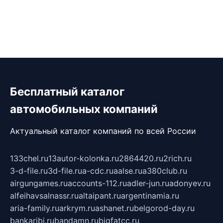
Бесплатный каталог
автомобильных компаний
Актуальный каталог компаний по всей России
133chel.ru
13autor-kolonka.ru
2864420.ru
2rich.ru
3-d-file.ru
3d-file.ru
a-cdc.ru
aalse.ru
a380club.ru
airgungames.ru
accounts-112.ru
adler-jun.ru
adonyev.ru
alfeihavsalnassr.ru
altaipant.ru
argentinamia.ru
aria-family.ru
arkrym.ru
ashanet.ru
belgorod-day.ru
bankaribi.ru
bandamn.ru
bigfatcc.ru