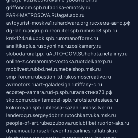
griffoncom.spb.ru
fabrika-emotsiy.ru
PARK-MATROSOVA.RU
agat.spb.ru
avtoyurist-moskva1.ru
hardware.org.ru
схема-авто.рф
dg-lab.ru
angrup.ru
recruiter.spb.ru
music8.spb.ru
krsk124.ru
kubok.spb.ru
romanofforex.ru
analitikaplus.ru
spyonline.ru
zosikamery.ru
sloboda-ural.pp.ru
AUTO-COM.SU
hohota.net
alimy.ru
online-z.com
aromat-vostoka.ru
otdelkaexp.ru
mobilvest.ru
bbd.net.ru
mebelshop.msk.ru
smp-forum.ru
bastion-td.ru
kosmoscreative.ru
avrmotors.ru
art-galadesign.ru
tiffany-c.ru
ecostep-samara.ru
d-p.spb.ru
галактика73.рф
sko.com.ru
davitamebel-spb.ru
fotsis.ru
tesiaes.ru
kokoroyari.spb.ru
blesna-kazan.ru
mossilver.ru
lenderoq.ru
sergeydobrin.ru
tochkazvuka.msk.ru
people-of-art.ru
bezzubova.ru
clubtibet.ru
orior-aks.ru
dynamoauto.ru
szk-favorit.ru
carlines.ru
flatnsk.ru