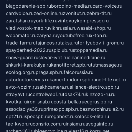
blagodarenie-spb.ru
borodino-media.ru
card-voice.ru
cardvoice.ru
zed-online.ru
zvonitut.ru
zebra-tlt.ru
zarafshan.ru
york-life.ru
vintovoykompressor.ru
vladivostok-map.ru
vlknrussia.ru
wasabi-shop.ru
webamator.ru
zaryna.ru
youtubefree.ru
x-ton.ru
trade-farm.ru
tajuncos.ru
taksu.ru
tor-lyubov-i-grom.ru
spayderhed-2022.ru
splclub.ru
stoppamedia.ru
snow-guard.ru
slovar-ivrit.ru
cleanmedicine.ru
shkurki-karakulya.ru
kanotiforet.spb.ru
tutmassage.ru
ecolog.org.ru
praga.spb.ru
falcorussia.ru
autodoctorservis.ru
kamertondom.spb.ru
net-life.net.ru
avto-vozim.ru
sakhcamera.ru
alliance-electro.spb.ru
stroyavt.ru
controlweb1.ru
tdsak74.ru
kinzozo-ru.ru
kvotka.ru
iron-snab.ru
costa-bella.ru
eugrus.pp.ru
associaciya39.ru
primexpo.spb.ru
bezmorchin.ru
ia2.ru
cpt21.ru
ispecspb.ru
regahost.ru
kolosok-elita.ru
tae-kwon.ru
consrio.com.ru
insiam.ru
avegainfo.ru
archery161.ru
bigencyclica.ru
vlast16.ru
korru.net