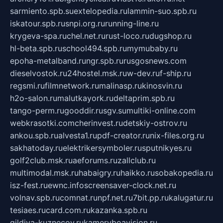
sarmiento.spb.su
extelopedia.ru
lammin-suo.spb.ru
iskatour.spb.ru
snpi.org.ru
running-line.ru
krygeva-spa.ru
chel.net.ru
rust-loco.ru
dugshop.ru
hl-beta.spb.ru
school494.spb.ru
mymubaby.ru
epoha-metalband.ru
ngr.spb.ru
rusgosnews.com
dieselvostok.ru
24hostel.msk.ru
w-dev.ru
f-ship.ru
regsmi.ru
filmnetwork.ru
malinasp.ru
kinosvin.ru
h2o-salon.ru
malutkayork.ru
deltaprim.spb.ru
tango-perm.ru
gooddir.ru
sgv.su
multiki-online.com
webkrasotki.com
cherinvest.ru
detskiy-ostrov.ru
ankou.spb.ru
alvesta1.ru
pdf-creator.ru
nix-files.org.ru
sakhatoday.ru
elektrikersymboler.ru
sputnikyes.ru
golf2club.msk.ru
aeforums.ru
zallclub.ru
multimodal.msk.ru
habaigry.ru
haikko.ru
sobakopedia.ru
isz-fest.ru
ewnc.info
screensaver-clock.net.ru
volnav.spb.ru
comnat.ru
npf.net.ru
7bit.pp.ru
kalugatur.ru
tesiaes.ru
card.com.ru
kazanka.spb.ru
gildiya-kuznecov.ru
kameryboavision.ru