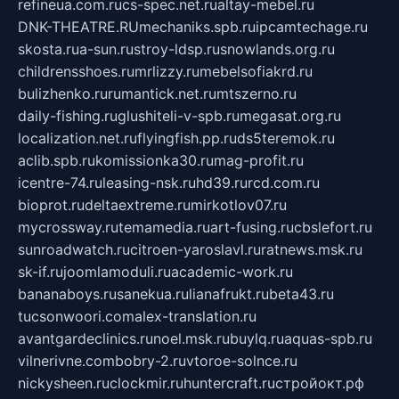
refineua.com.ru
cs-spec.net.ru
altay-mebel.ru
DNK-THEATRE.RU
mechaniks.spb.ru
ipcamtechage.ru
skosta.ru
a-sun.ru
stroy-ldsp.ru
snowlands.org.ru
childrensshoes.ru
mrlizzy.ru
mebelsofiakrd.ru
bulizhenko.ru
rumantick.net.ru
mtszerno.ru
daily-fishing.ru
glushiteli-v-spb.ru
megasat.org.ru
localization.net.ru
flyingfish.pp.ru
ds5teremok.ru
aclib.spb.ru
komissionka30.ru
mag-profit.ru
icentre-74.ru
leasing-nsk.ru
hd39.ru
rcd.com.ru
bioprot.ru
deltaextreme.ru
mirkotlov07.ru
mycrossway.ru
temamedia.ru
art-fusing.ru
cbslefort.ru
sunroadwatch.ru
citroen-yaroslavl.ru
ratnews.msk.ru
sk-if.ru
joomlamoduli.ru
academic-work.ru
bananaboys.ru
sanekua.ru
lianafrukt.ru
beta43.ru
tucsonwoori.com
alex-translation.ru
avantgardeclinics.ru
noel.msk.ru
buylq.ru
aquas-spb.ru
vilnerivne.com
bobry-2.ru
vtoroe-solnce.ru
nickysheen.ru
clockmir.ru
huntercraft.ru
стройокт.рф