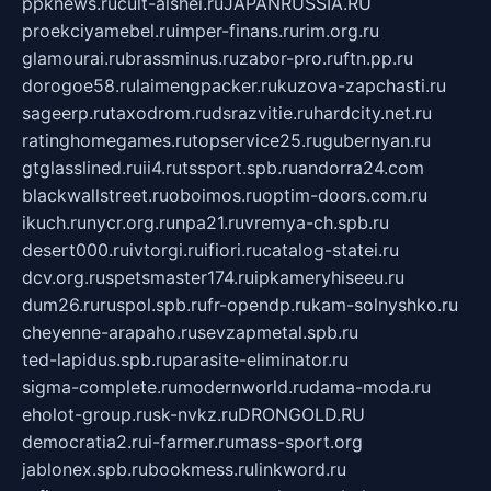
ppknews.ru
cult-alshei.ru
JAPANRUSSIA.RU
proekciyamebel.ru
imper-finans.ru
rim.org.ru
glamourai.ru
brassminus.ru
zabor-pro.ru
ftn.pp.ru
dorogoe58.ru
laimengpacker.ru
kuzova-zapchasti.ru
sageerp.ru
taxodrom.ru
dsrazvitie.ru
hardcity.net.ru
ratinghomegames.ru
topservice25.ru
gubernyan.ru
gtglasslined.ru
ii4.ru
tssport.spb.ru
andorra24.com
blackwallstreet.ru
oboimos.ru
optim-doors.com.ru
ikuch.ru
nycr.org.ru
npa21.ru
vremya-ch.spb.ru
desert000.ru
ivtorgi.ru
ifiori.ru
catalog-statei.ru
dcv.org.ru
spetsmaster174.ru
ipkameryhiseeu.ru
dum26.ru
ruspol.spb.ru
fr-opendp.ru
kam-solnyshko.ru
cheyenne-arapaho.ru
sevzapmetal.spb.ru
ted-lapidus.spb.ru
parasite-eliminator.ru
sigma-complete.ru
modernworld.ru
dama-moda.ru
eholot-group.ru
sk-nvkz.ru
DRONGOLD.RU
democratia2.ru
i-farmer.ru
mass-sport.org
jablonex.spb.ru
bookmess.ru
linkword.ru