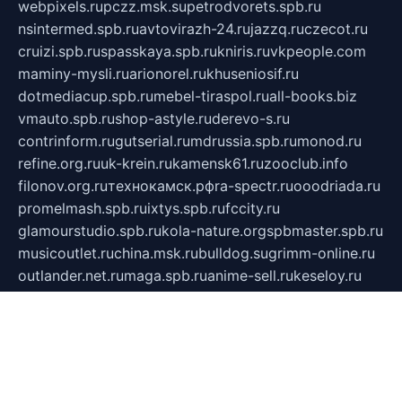
webpixels.ru
pczz.msk.su
petrodvorets.spb.ru
nsintermed.spb.ru
avtovirazh-24.ru
jazzq.ru
czecot.ru
cruizi.spb.ru
spasskaya.spb.ru
kniris.ru
vkpeople.com
maminy-mysli.ru
arionorel.ru
khuseniosif.ru
dotmediacup.spb.ru
mebel-tiraspol.ru
all-books.biz
vmauto.spb.ru
shop-astyle.ru
derevo-s.ru
contrinform.ru
gutserial.ru
mdrussia.spb.ru
monod.ru
refine.org.ru
uk-krein.ru
kamensk61.ru
zooclub.info
filonov.org.ru
технокамск.рф
ra-spectr.ru
ooodriada.ru
promelmash.spb.ru
ixtys.spb.ru
fccity.ru
glamourstudio.spb.ru
kola-nature.org
spbmaster.spb.ru
musicoutlet.ru
china.msk.ru
bulldog.su
grimm-online.ru
outlander.net.ru
maga.spb.ru
anime-sell.ru
keseloy.ru
газприборсервис.рф
karmin.spb.ru
shekswood.ru
tischlermebel.ru
automall66.ru
mag-vladimir.ru
yardbar.ru
kiwitour.spb.ru
indesign.com.ru
freestylemebel.ru
bany-samara.ru
rsei.ru
naidisvoyput.ru
mgsn-invest.ru
ipkamerasannce.ru