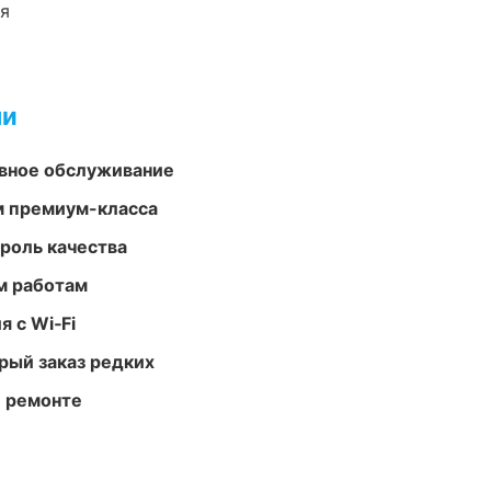
ия
ми
вное обслуживание
м премиум-класса
роль качества
м работам
 с Wi‑Fi
рый заказ редких
и ремонте