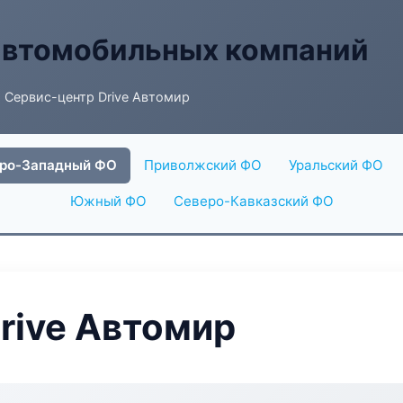
автомобильных компаний
 Сервис-центр Drive Автомир
ро-Западный ФО
Приволжский ФО
Уральский ФО
Южный ФО
Северо-Кавказский ФО
rive Автомир