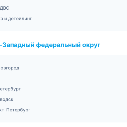
 ДВС
а и детейлинг
о-Западный федеральный округ
Новгород
Петербург
аводск
нкт-Петербург