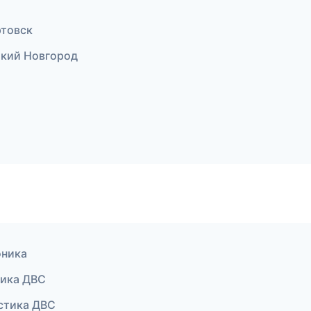
ртовск
икий Новгород
оника
тика ДВС
остика ДВС