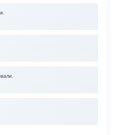
я.
вали.