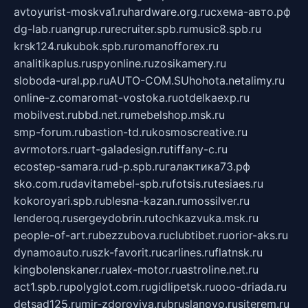
avtoyurist-moskva1.ru
hardware.org.ru
схема-авто.рф
dg-lab.ru
angrup.ru
recruiter.spb.ru
music8.spb.ru
krsk124.ru
kubok.spb.ru
romanofforex.ru
analitikaplus.ru
spyonline.ru
zosikamery.ru
sloboda-ural.pp.ru
AUTO-COM.SU
hohota.net
alimy.ru
online-z.com
aromat-vostoka.ru
otdelkaexp.ru
mobilvest.ru
bbd.net.ru
mebelshop.msk.ru
smp-forum.ru
bastion-td.ru
kosmoscreative.ru
avrmotors.ru
art-galadesign.ru
tiffany-c.ru
ecostep-samara.ru
d-p.spb.ru
галактика73.рф
sko.com.ru
davitamebel-spb.ru
fotsis.ru
tesiaes.ru
kokoroyari.spb.ru
blesna-kazan.ru
mossilver.ru
lenderoq.ru
sergeydobrin.ru
tochkazvuka.msk.ru
people-of-art.ru
bezzubova.ru
clubtibet.ru
orior-aks.ru
dynamoauto.ru
szk-favorit.ru
carlines.ru
flatnsk.ru
kingbolenskaner.ru
alex-motor.ru
astroline.net.ru
act1.spb.ru
polyglot.com.ru
gidlipetsk.ru
ooo-driada.ru
detsad125.ru
mir-zdoroviya.ru
bruslanovo.ru
siterem.ru