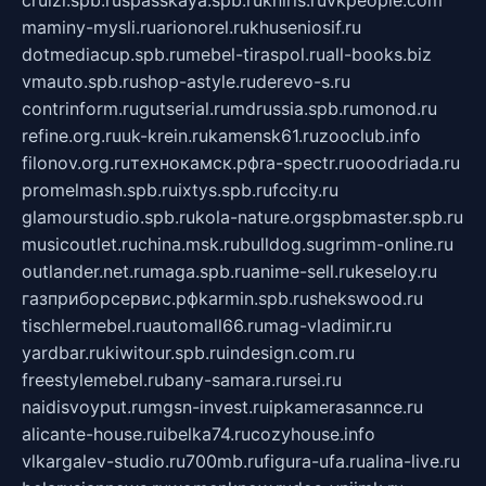
cruizi.spb.ru
spasskaya.spb.ru
kniris.ru
vkpeople.com
maminy-mysli.ru
arionorel.ru
khuseniosif.ru
dotmediacup.spb.ru
mebel-tiraspol.ru
all-books.biz
vmauto.spb.ru
shop-astyle.ru
derevo-s.ru
contrinform.ru
gutserial.ru
mdrussia.spb.ru
monod.ru
refine.org.ru
uk-krein.ru
kamensk61.ru
zooclub.info
filonov.org.ru
технокамск.рф
ra-spectr.ru
ooodriada.ru
promelmash.spb.ru
ixtys.spb.ru
fccity.ru
glamourstudio.spb.ru
kola-nature.org
spbmaster.spb.ru
musicoutlet.ru
china.msk.ru
bulldog.su
grimm-online.ru
outlander.net.ru
maga.spb.ru
anime-sell.ru
keseloy.ru
газприборсервис.рф
karmin.spb.ru
shekswood.ru
tischlermebel.ru
automall66.ru
mag-vladimir.ru
yardbar.ru
kiwitour.spb.ru
indesign.com.ru
freestylemebel.ru
bany-samara.ru
rsei.ru
naidisvoyput.ru
mgsn-invest.ru
ipkamerasannce.ru
alicante-house.ru
ibelka74.ru
cozyhouse.info
vlkargalev-studio.ru
700mb.ru
figura-ufa.ru
alina-live.ru