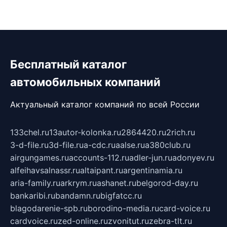
Бесплатный каталог
автомобильных компаний
Актуальный каталог компаний по всей России
133chel.ru
13autor-kolonka.ru
2864420.ru
2rich.ru
3-d-file.ru
3d-file.ru
a-cdc.ru
aalse.ru
a380club.ru
airgungames.ru
accounts-112.ru
adler-jun.ru
adonyev.ru
alfeihavsalnassr.ru
altaipant.ru
argentinamia.ru
aria-family.ru
arkrym.ru
ashanet.ru
belgorod-day.ru
bankaribi.ru
bandamn.ru
bigfatcc.ru
blagodarenie-spb.ru
borodino-media.ru
card-voice.ru
cardvoice.ru
zed-online.ru
zvonitut.ru
zebra-tlt.ru