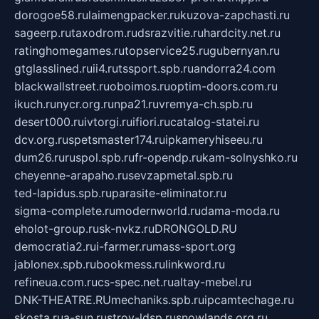
dorogoe58.ru
laimengpacker.ru
kuzova-zapchasti.ru
sageerp.ru
taxodrom.ru
dsrazvitie.ru
hardcity.net.ru
ratinghomegames.ru
topservice25.ru
gubernyan.ru
gtglasslined.ru
ii4.ru
tssport.spb.ru
andorra24.com
blackwallstreet.ru
oboimos.ru
optim-doors.com.ru
ikuch.ru
nycr.org.ru
npa21.ru
vremya-ch.spb.ru
desert000.ru
ivtorgi.ru
ifiori.ru
catalog-statei.ru
dcv.org.ru
spetsmaster174.ru
ipkameryhiseeu.ru
dum26.ru
ruspol.spb.ru
fr-opendp.ru
kam-solnyshko.ru
cheyenne-arapaho.ru
sevzapmetal.spb.ru
ted-lapidus.spb.ru
parasite-eliminator.ru
sigma-complete.ru
modernworld.ru
dama-moda.ru
eholot-group.ru
sk-nvkz.ru
DRONGOLD.RU
democratia2.ru
i-farmer.ru
mass-sport.org
jablonex.spb.ru
bookmess.ru
linkword.ru
refineua.com.ru
cs-spec.net.ru
altay-mebel.ru
DNK-THEATRE.RU
mechaniks.spb.ru
ipcamtechage.ru
skosta.ru
a-sun.ru
stroy-ldsp.ru
snowlands.org.ru