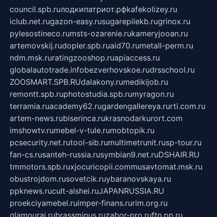
council.spb.ru
лодкипатриот.рф
kafekolizey.ru
iclub.net.ru
gazon-easy.ru
sugarepilekb.ru
grinox.ru
pylesostineco.ru
msts-ozarenie.ru
kameryjooan.ru
artemovskij.ru
dopler.spb.ru
aid70.ru
metall-perm.ru
ndm.msk.ru
ratingzooshop.ru
apiaccess.ru
globalautotrade.info
bezverhovskoe.ru
drsschool.ru
ZOOSMART.SPB.RU
dalakony.ru
medikijob.ru
remontt.spb.ru
photostudia.spb.ru
myragon.ru
terramia.ru
academy62.ru
gardengallereya.ru
rti.com.ru
artem-news.ru
biserinca.ru
krasnodarkurort.com
imshowtv.ru
mebel-v-tule.ru
mobtopik.ru
pcsecurity.net.ru
tool-sib.ru
multimetrunit.ru
sp-tour.ru
fan-cs.ru
santeh-russia.ru
symbian9.net.ru
DSHAIR.RU
tmmotors.spb.ru
xjocuricopii.com
musavtomat.msk.ru
obustrojdom.ru
sovetcik.ru
ybaranovskaya.ru
ppknews.ru
cult-alshei.ru
JAPANRUSSIA.RU
proekciyamebel.ru
imper-finans.ru
rim.org.ru
glamourai.ru
brassminus.ru
zabor-pro.ru
ftn.pp.ru