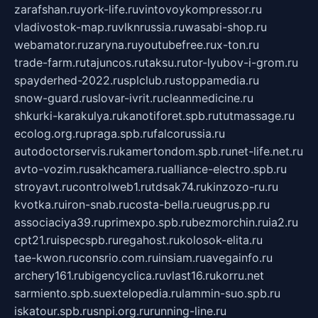
zarafshan.ru
york-life.ru
vintovoykompressor.ru
vladivostok-map.ru
vlknrussia.ru
wasabi-shop.ru
webamator.ru
zaryna.ru
youtubefree.ru
x-ton.ru
trade-farm.ru
tajuncos.ru
taksu.ru
tor-lyubov-i-grom.ru
spayderhed-2022.ru
splclub.ru
stoppamedia.ru
snow-guard.ru
slovar-ivrit.ru
cleanmedicine.ru
shkurki-karakulya.ru
kanotiforet.spb.ru
tutmassage.ru
ecolog.org.ru
praga.spb.ru
falcorussia.ru
autodoctorservis.ru
kamertondom.spb.ru
net-life.net.ru
avto-vozim.ru
sakhcamera.ru
alliance-electro.spb.ru
stroyavt.ru
controlweb1.ru
tdsak74.ru
kinzozo-ru.ru
kvotka.ru
iron-snab.ru
costa-bella.ru
eugrus.pp.ru
associaciya39.ru
primexpo.spb.ru
bezmorchin.ru
ia2.ru
cpt21.ru
ispecspb.ru
regahost.ru
kolosok-elita.ru
tae-kwon.ru
consrio.com.ru
insiam.ru
avegainfo.ru
archery161.ru
bigencyclica.ru
vlast16.ru
korru.net
sarmiento.spb.su
extelopedia.ru
lammin-suo.spb.ru
iskatour.spb.ru
snpi.org.ru
running-line.ru