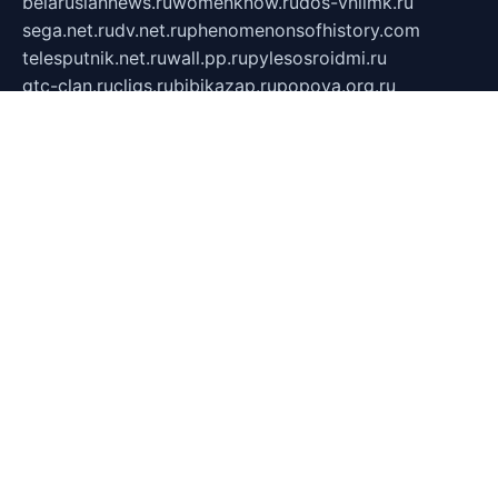
belarusiannews.ru
womenknow.ru
dos-vniimk.ru
sega.net.ru
dv.net.ru
phenomenonsofhistory.com
telesputnik.net.ru
wall.pp.ru
pylesosroidmi.ru
gtc-clan.ru
cligs.ru
bibikazap.ru
popova.org.ru
netwhistler.spb.ru
bellvil.ru
bonzon.ru
iss-vladik.ru
defiparis.net.ru
las-gryzas.ru
amku.ru
electednews.spb.ru
feather.org.ru
spar72.ru
tankiigri.ru
dominus.com.ru
ibtree.ru
sanykool.pp.ru
unixlib.org.ru
menatep.spb.ru
gartenterrassen.ru
printeka.ru
skvozilka.com.ru
parkovka-pub.ru
lovemobi.ru
art-ru.ru
emulatorz.com.ru
alucomp.com.ru
tatforum.com.ru
alternativa-profi.ru
dermakler.ru
artsurvey.ru
aredir.ru
khimspas.ru
centr-maxi.ru
2018r.ru
bort-stomer-defort.ru
professional2.ru
gibsons.ru
artselena.ru
art-pilot.ru
ingredient.spb.ru
npfpolimer.spb.ru
argentum.spb.ru
hom-edu.ru
af-num.ru
cashadvanceamericasev.org
trexp.spb.ru
apteka-gerzena.ru
vasilyevka.msk.ru