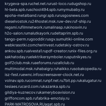
krygeva-spa.ru
chel.net.ru
rust-loco.ru
dugshop.ru
hl-beta.spb.ru
school494.spb.ru
mymubaby.ru
epoha-metalband.ru
ngr.spb.ru
rusgosnews.com
dieselvostok.ru
24hostel.msk.ru
w-dev.ru
f-ship.ru
regsmi.ru
filmnetwork.ru
malinasp.ru
kinosvin.ru
h2o-salon.ru
malutkayork.ru
deltaprim.spb.ru
tango-perm.ru
gooddir.ru
sgv.su
multiki-online.com
webkrasotki.com
cherinvest.ru
detskiy-ostrov.ru
ankou.spb.ru
alvesta1.ru
pdf-creator.ru
nix-files.org.ru
sakhatoday.ru
elektrikersymboler.ru
sputnikyes.ru
golf2club.msk.ru
aeforums.ru
zallclub.ru
multimodal.msk.ru
habaigry.ru
haikko.ru
sobakopedia.ru
isz-fest.ru
ewnc.info
screensaver-clock.net.ru
volnav.spb.ru
comnat.ru
npf.net.ru
7bit.pp.ru
kalugatur.ru
tesiaes.ru
card.com.ru
kazanka.spb.ru
gildiya-kuznecov.ru
kameryboavision.ru
griffoncom.spb.ru
fabrika-emotsiy.ru
PARK-MATROSOVA.RU
agat.spb.ru