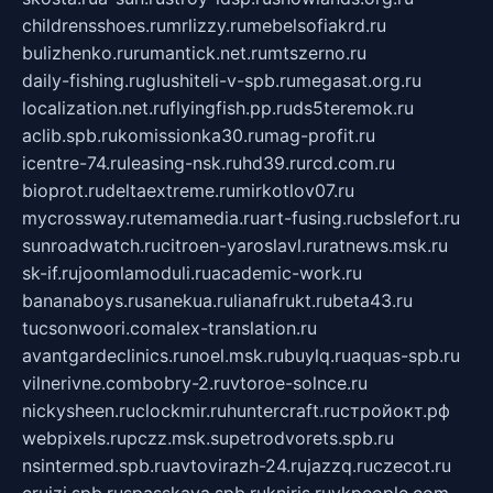
childrensshoes.ru
mrlizzy.ru
mebelsofiakrd.ru
bulizhenko.ru
rumantick.net.ru
mtszerno.ru
daily-fishing.ru
glushiteli-v-spb.ru
megasat.org.ru
localization.net.ru
flyingfish.pp.ru
ds5teremok.ru
aclib.spb.ru
komissionka30.ru
mag-profit.ru
icentre-74.ru
leasing-nsk.ru
hd39.ru
rcd.com.ru
bioprot.ru
deltaextreme.ru
mirkotlov07.ru
mycrossway.ru
temamedia.ru
art-fusing.ru
cbslefort.ru
sunroadwatch.ru
citroen-yaroslavl.ru
ratnews.msk.ru
sk-if.ru
joomlamoduli.ru
academic-work.ru
bananaboys.ru
sanekua.ru
lianafrukt.ru
beta43.ru
tucsonwoori.com
alex-translation.ru
avantgardeclinics.ru
noel.msk.ru
buylq.ru
aquas-spb.ru
vilnerivne.com
bobry-2.ru
vtoroe-solnce.ru
nickysheen.ru
clockmir.ru
huntercraft.ru
стройокт.рф
webpixels.ru
pczz.msk.su
petrodvorets.spb.ru
nsintermed.spb.ru
avtovirazh-24.ru
jazzq.ru
czecot.ru