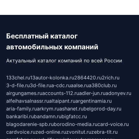
Бесплатный каталог
автомобильных компаний
Актуальный каталог компаний по всей России
133chel.ru
13autor-kolonka.ru
2864420.ru
2rich.ru
3-d-file.ru
3d-file.ru
a-cdc.ru
aalse.ru
a380club.ru
airgungames.ru
accounts-112.ru
adler-jun.ru
adonyev.ru
alfeihavsalnassr.ru
altaipant.ru
argentinamia.ru
aria-family.ru
arkrym.ru
ashanet.ru
belgorod-day.ru
bankaribi.ru
bandamn.ru
bigfatcc.ru
blagodarenie-spb.ru
borodino-media.ru
card-voice.ru
cardvoice.ru
zed-online.ru
zvonitut.ru
zebra-tlt.ru