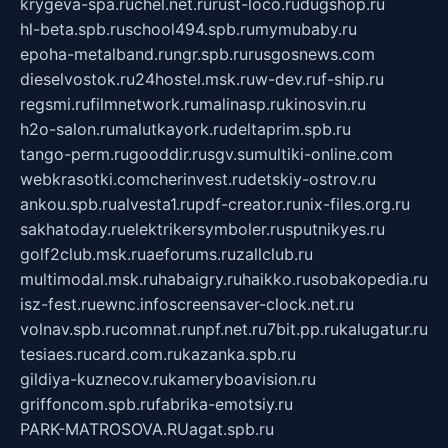
krygeva-spa.ru
chel.net.ru
rust-loco.ru
dugshop.ru
hl-beta.spb.ru
school494.spb.ru
mymubaby.ru
epoha-metalband.ru
ngr.spb.ru
rusgosnews.com
dieselvostok.ru
24hostel.msk.ru
w-dev.ru
f-ship.ru
regsmi.ru
filmnetwork.ru
malinasp.ru
kinosvin.ru
h2o-salon.ru
malutkayork.ru
deltaprim.spb.ru
tango-perm.ru
gooddir.ru
sgv.su
multiki-online.com
webkrasotki.com
cherinvest.ru
detskiy-ostrov.ru
ankou.spb.ru
alvesta1.ru
pdf-creator.ru
nix-files.org.ru
sakhatoday.ru
elektrikersymboler.ru
sputnikyes.ru
golf2club.msk.ru
aeforums.ru
zallclub.ru
multimodal.msk.ru
habaigry.ru
haikko.ru
sobakopedia.ru
isz-fest.ru
ewnc.info
screensaver-clock.net.ru
volnav.spb.ru
comnat.ru
npf.net.ru
7bit.pp.ru
kalugatur.ru
tesiaes.ru
card.com.ru
kazanka.spb.ru
gildiya-kuznecov.ru
kameryboavision.ru
griffoncom.spb.ru
fabrika-emotsiy.ru
PARK-MATROSOVA.RU
agat.spb.ru