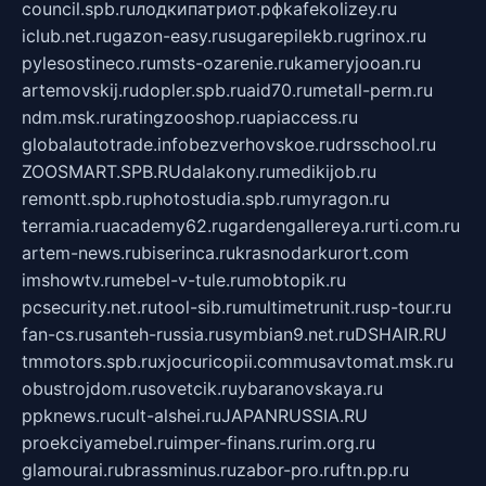
council.spb.ru
лодкипатриот.рф
kafekolizey.ru
iclub.net.ru
gazon-easy.ru
sugarepilekb.ru
grinox.ru
pylesostineco.ru
msts-ozarenie.ru
kameryjooan.ru
artemovskij.ru
dopler.spb.ru
aid70.ru
metall-perm.ru
ndm.msk.ru
ratingzooshop.ru
apiaccess.ru
globalautotrade.info
bezverhovskoe.ru
drsschool.ru
ZOOSMART.SPB.RU
dalakony.ru
medikijob.ru
remontt.spb.ru
photostudia.spb.ru
myragon.ru
terramia.ru
academy62.ru
gardengallereya.ru
rti.com.ru
artem-news.ru
biserinca.ru
krasnodarkurort.com
imshowtv.ru
mebel-v-tule.ru
mobtopik.ru
pcsecurity.net.ru
tool-sib.ru
multimetrunit.ru
sp-tour.ru
fan-cs.ru
santeh-russia.ru
symbian9.net.ru
DSHAIR.RU
tmmotors.spb.ru
xjocuricopii.com
musavtomat.msk.ru
obustrojdom.ru
sovetcik.ru
ybaranovskaya.ru
ppknews.ru
cult-alshei.ru
JAPANRUSSIA.RU
proekciyamebel.ru
imper-finans.ru
rim.org.ru
glamourai.ru
brassminus.ru
zabor-pro.ru
ftn.pp.ru