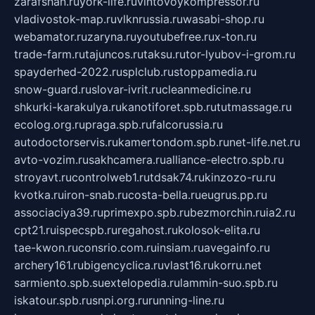
zarafshan.ru
york-life.ru
vintovoykompressor.ru
vladivostok-map.ru
vlknrussia.ru
wasabi-shop.ru
webamator.ru
zaryna.ru
youtubefree.ru
x-ton.ru
trade-farm.ru
tajuncos.ru
taksu.ru
tor-lyubov-i-grom.ru
spayderhed-2022.ru
splclub.ru
stoppamedia.ru
snow-guard.ru
slovar-ivrit.ru
cleanmedicine.ru
shkurki-karakulya.ru
kanotiforet.spb.ru
tutmassage.ru
ecolog.org.ru
praga.spb.ru
falcorussia.ru
autodoctorservis.ru
kamertondom.spb.ru
net-life.net.ru
avto-vozim.ru
sakhcamera.ru
alliance-electro.spb.ru
stroyavt.ru
controlweb1.ru
tdsak74.ru
kinzozo-ru.ru
kvotka.ru
iron-snab.ru
costa-bella.ru
eugrus.pp.ru
associaciya39.ru
primexpo.spb.ru
bezmorchin.ru
ia2.ru
cpt21.ru
ispecspb.ru
regahost.ru
kolosok-elita.ru
tae-kwon.ru
consrio.com.ru
insiam.ru
avegainfo.ru
archery161.ru
bigencyclica.ru
vlast16.ru
korru.net
sarmiento.spb.su
extelopedia.ru
lammin-suo.spb.ru
iskatour.spb.ru
snpi.org.ru
running-line.ru