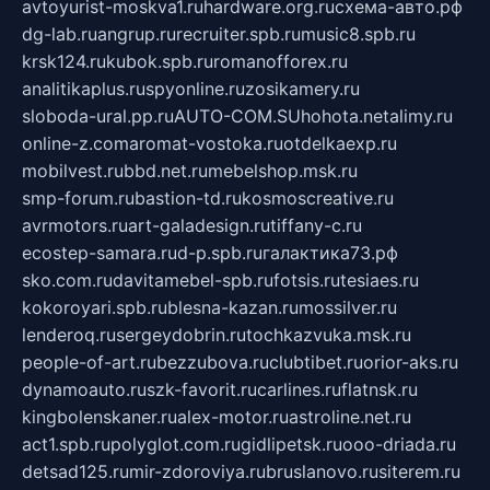
avtoyurist-moskva1.ru
hardware.org.ru
схема-авто.рф
dg-lab.ru
angrup.ru
recruiter.spb.ru
music8.spb.ru
krsk124.ru
kubok.spb.ru
romanofforex.ru
analitikaplus.ru
spyonline.ru
zosikamery.ru
sloboda-ural.pp.ru
AUTO-COM.SU
hohota.net
alimy.ru
online-z.com
aromat-vostoka.ru
otdelkaexp.ru
mobilvest.ru
bbd.net.ru
mebelshop.msk.ru
smp-forum.ru
bastion-td.ru
kosmoscreative.ru
avrmotors.ru
art-galadesign.ru
tiffany-c.ru
ecostep-samara.ru
d-p.spb.ru
галактика73.рф
sko.com.ru
davitamebel-spb.ru
fotsis.ru
tesiaes.ru
kokoroyari.spb.ru
blesna-kazan.ru
mossilver.ru
lenderoq.ru
sergeydobrin.ru
tochkazvuka.msk.ru
people-of-art.ru
bezzubova.ru
clubtibet.ru
orior-aks.ru
dynamoauto.ru
szk-favorit.ru
carlines.ru
flatnsk.ru
kingbolenskaner.ru
alex-motor.ru
astroline.net.ru
act1.spb.ru
polyglot.com.ru
gidlipetsk.ru
ooo-driada.ru
detsad125.ru
mir-zdoroviya.ru
bruslanovo.ru
siterem.ru