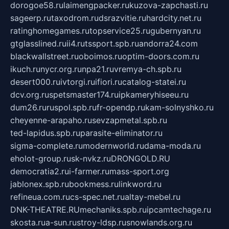
dorogoe58.ru
laimengpacker.ru
kuzova-zapchasti.ru
sageerp.ru
taxodrom.ru
dsrazvitie.ru
hardcity.net.ru
ratinghomegames.ru
topservice25.ru
gubernyan.ru
gtglasslined.ru
ii4.ru
tssport.spb.ru
andorra24.com
blackwallstreet.ru
oboimos.ru
optim-doors.com.ru
ikuch.ru
nycr.org.ru
npa21.ru
vremya-ch.spb.ru
desert000.ru
ivtorgi.ru
ifiori.ru
catalog-statei.ru
dcv.org.ru
spetsmaster174.ru
ipkameryhiseeu.ru
dum26.ru
ruspol.spb.ru
fr-opendp.ru
kam-solnyshko.ru
cheyenne-arapaho.ru
sevzapmetal.spb.ru
ted-lapidus.spb.ru
parasite-eliminator.ru
sigma-complete.ru
modernworld.ru
dama-moda.ru
eholot-group.ru
sk-nvkz.ru
DRONGOLD.RU
democratia2.ru
i-farmer.ru
mass-sport.org
jablonex.spb.ru
bookmess.ru
linkword.ru
refineua.com.ru
cs-spec.net.ru
altay-mebel.ru
DNK-THEATRE.RU
mechaniks.spb.ru
ipcamtechage.ru
skosta.ru
a-sun.ru
stroy-ldsp.ru
snowlands.org.ru