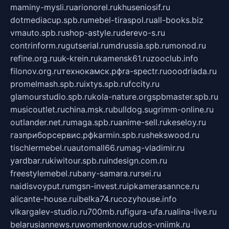
maminy-mysli.ru
arionorel.ru
khuseniosif.ru
dotmediacup.spb.ru
mebel-tiraspol.ru
all-books.biz
vmauto.spb.ru
shop-astyle.ru
derevo-s.ru
contrinform.ru
gutserial.ru
mdrussia.spb.ru
monod.ru
refine.org.ru
uk-krein.ru
kamensk61.ru
zooclub.info
filonov.org.ru
технокамск.рф
ra-spectr.ru
ooodriada.ru
promelmash.spb.ru
ixtys.spb.ru
fccity.ru
glamourstudio.spb.ru
kola-nature.org
spbmaster.spb.ru
musicoutlet.ru
china.msk.ru
bulldog.su
grimm-online.ru
outlander.net.ru
maga.spb.ru
anime-sell.ru
keseloy.ru
газприборсервис.рф
karmin.spb.ru
shekswood.ru
tischlermebel.ru
automall66.ru
mag-vladimir.ru
yardbar.ru
kiwitour.spb.ru
indesign.com.ru
freestylemebel.ru
bany-samara.ru
rsei.ru
naidisvoyput.ru
mgsn-invest.ru
ipkamerasannce.ru
alicante-house.ru
ibelka74.ru
cozyhouse.info
vlkargalev-studio.ru
700mb.ru
figura-ufa.ru
alina-live.ru
belarusiannews.ru
womenknow.ru
dos-vniimk.ru