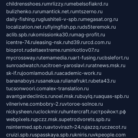
childrensshoes.ru
mrlizzy.ru
mebelsofiakrd.ru
bulizhenko.ru
rumantick.net.ru
mtszerno.ru
daily-fishing.ru
glushiteli-v-spb.ru
megasat.org.ru
localization.net.ru
flyingfish.pp.ru
ds5teremok.ru
aclib.spb.ru
komissionka30.ru
mag-profit.ru
icentre-74.ru
leasing-nsk.ru
hd39.ru
rcd.com.ru
bioprot.ru
deltaextreme.ru
mirkotlov07.ru
mycrossway.ru
temamedia.ru
art-fusing.ru
cbslefort.ru
sunroadwatch.ru
citroen-yaroslavl.ru
ratnews.msk.ru
sk-if.ru
joomlamoduli.ru
academic-work.ru
bananaboys.ru
sanekua.ru
lianafrukt.ru
beta43.ru
tucsonwoori.com
alex-translation.ru
avantgardeclinics.ru
noel.msk.ru
buylq.ru
aquas-spb.ru
vilnerivne.com
bobry-2.ru
vtoroe-solnce.ru
nickysheen.ru
clockmir.ru
huntercraft.ru
стройокт.рф
webpixels.ru
pczz.msk.su
petrodvorets.spb.ru
nsintermed.spb.ru
avtovirazh-24.ru
jazzq.ru
czecot.ru
cruizi.spb.ru
spasskaya.spb.ru
kniris.ru
vkpeople.com