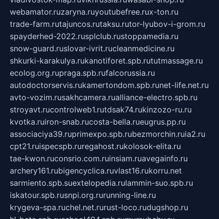
webamator.ru
zaryna.ru
youtubefree.ru
x-ton.ru
trade-farm.ru
tajuncos.ru
taksu.ru
tor-lyubov-i-grom.ru
spayderhed-2022.ru
splclub.ru
stoppamedia.ru
snow-guard.ru
slovar-ivrit.ru
cleanmedicine.ru
shkurki-karakulya.ru
kanotiforet.spb.ru
tutmassage.ru
ecolog.org.ru
praga.spb.ru
falcorussia.ru
autodoctorservis.ru
kamertondom.spb.ru
net-life.net.ru
avto-vozim.ru
sakhcamera.ru
alliance-electro.spb.ru
stroyavt.ru
controlweb1.ru
tdsak74.ru
kinzozo-ru.ru
kvotka.ru
iron-snab.ru
costa-bella.ru
eugrus.pp.ru
associaciya39.ru
primexpo.spb.ru
bezmorchin.ru
ia2.ru
cpt21.ru
ispecspb.ru
regahost.ru
kolosok-elita.ru
tae-kwon.ru
consrio.com.ru
insiam.ru
avegainfo.ru
archery161.ru
bigencyclica.ru
vlast16.ru
korru.net
sarmiento.spb.su
extelopedia.ru
lammin-suo.spb.ru
iskatour.spb.ru
snpi.org.ru
running-line.ru
krygeva-spa.ru
chel.net.ru
rust-loco.ru
dugshop.ru