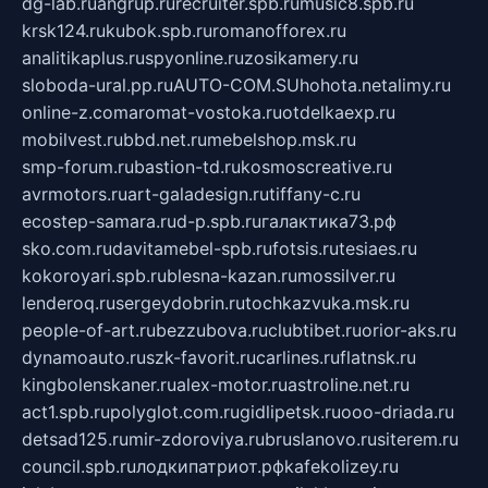
dg-lab.ru
angrup.ru
recruiter.spb.ru
music8.spb.ru
krsk124.ru
kubok.spb.ru
romanofforex.ru
analitikaplus.ru
spyonline.ru
zosikamery.ru
sloboda-ural.pp.ru
AUTO-COM.SU
hohota.net
alimy.ru
online-z.com
aromat-vostoka.ru
otdelkaexp.ru
mobilvest.ru
bbd.net.ru
mebelshop.msk.ru
smp-forum.ru
bastion-td.ru
kosmoscreative.ru
avrmotors.ru
art-galadesign.ru
tiffany-c.ru
ecostep-samara.ru
d-p.spb.ru
галактика73.рф
sko.com.ru
davitamebel-spb.ru
fotsis.ru
tesiaes.ru
kokoroyari.spb.ru
blesna-kazan.ru
mossilver.ru
lenderoq.ru
sergeydobrin.ru
tochkazvuka.msk.ru
people-of-art.ru
bezzubova.ru
clubtibet.ru
orior-aks.ru
dynamoauto.ru
szk-favorit.ru
carlines.ru
flatnsk.ru
kingbolenskaner.ru
alex-motor.ru
astroline.net.ru
act1.spb.ru
polyglot.com.ru
gidlipetsk.ru
ooo-driada.ru
detsad125.ru
mir-zdoroviya.ru
bruslanovo.ru
siterem.ru
council.spb.ru
лодкипатриот.рф
kafekolizey.ru