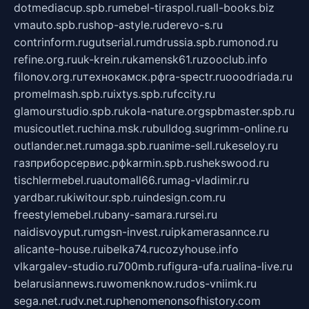
dotmediacup.spb.ru
mebel-tiraspol.ru
all-books.biz
vmauto.spb.ru
shop-astyle.ru
derevo-s.ru
contrinform.ru
gutserial.ru
mdrussia.spb.ru
monod.ru
refine.org.ru
uk-krein.ru
kamensk61.ru
zooclub.info
filonov.org.ru
технокамск.рф
ra-spectr.ru
ooodriada.ru
promelmash.spb.ru
ixtys.spb.ru
fccity.ru
glamourstudio.spb.ru
kola-nature.org
spbmaster.spb.ru
musicoutlet.ru
china.msk.ru
bulldog.su
grimm-online.ru
outlander.net.ru
maga.spb.ru
anime-sell.ru
keseloy.ru
газприборсервис.рф
karmin.spb.ru
shekswood.ru
tischlermebel.ru
automall66.ru
mag-vladimir.ru
yardbar.ru
kiwitour.spb.ru
indesign.com.ru
freestylemebel.ru
bany-samara.ru
rsei.ru
naidisvoyput.ru
mgsn-invest.ru
ipkamerasannce.ru
alicante-house.ru
ibelka74.ru
cozyhouse.info
vlkargalev-studio.ru
700mb.ru
figura-ufa.ru
alina-live.ru
belarusiannews.ru
womenknow.ru
dos-vniimk.ru
sega.net.ru
dv.net.ru
phenomenonsofhistory.com