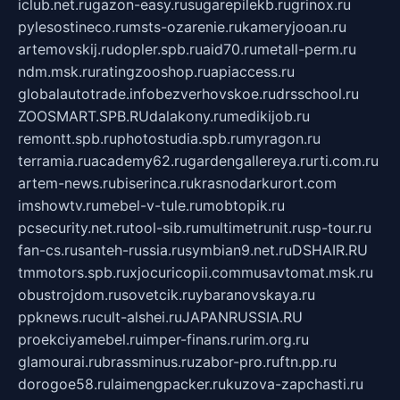
iclub.net.ru
gazon-easy.ru
sugarepilekb.ru
grinox.ru
pylesostineco.ru
msts-ozarenie.ru
kameryjooan.ru
artemovskij.ru
dopler.spb.ru
aid70.ru
metall-perm.ru
ndm.msk.ru
ratingzooshop.ru
apiaccess.ru
globalautotrade.info
bezverhovskoe.ru
drsschool.ru
ZOOSMART.SPB.RU
dalakony.ru
medikijob.ru
remontt.spb.ru
photostudia.spb.ru
myragon.ru
terramia.ru
academy62.ru
gardengallereya.ru
rti.com.ru
artem-news.ru
biserinca.ru
krasnodarkurort.com
imshowtv.ru
mebel-v-tule.ru
mobtopik.ru
pcsecurity.net.ru
tool-sib.ru
multimetrunit.ru
sp-tour.ru
fan-cs.ru
santeh-russia.ru
symbian9.net.ru
DSHAIR.RU
tmmotors.spb.ru
xjocuricopii.com
musavtomat.msk.ru
obustrojdom.ru
sovetcik.ru
ybaranovskaya.ru
ppknews.ru
cult-alshei.ru
JAPANRUSSIA.RU
proekciyamebel.ru
imper-finans.ru
rim.org.ru
glamourai.ru
brassminus.ru
zabor-pro.ru
ftn.pp.ru
dorogoe58.ru
laimengpacker.ru
kuzova-zapchasti.ru