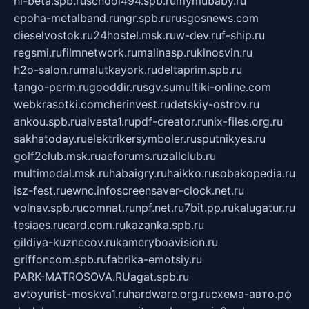
hl-beta.spb.ru
school494.spb.ru
mymubaby.ru
epoha-metalband.ru
ngr.spb.ru
rusgosnews.com
dieselvostok.ru
24hostel.msk.ru
w-dev.ru
f-ship.ru
regsmi.ru
filmnetwork.ru
malinasp.ru
kinosvin.ru
h2o-salon.ru
malutkayork.ru
deltaprim.spb.ru
tango-perm.ru
gooddir.ru
sgv.su
multiki-online.com
webkrasotki.com
cherinvest.ru
detskiy-ostrov.ru
ankou.spb.ru
alvesta1.ru
pdf-creator.ru
nix-files.org.ru
sakhatoday.ru
elektrikersymboler.ru
sputnikyes.ru
golf2club.msk.ru
aeforums.ru
zallclub.ru
multimodal.msk.ru
habaigry.ru
haikko.ru
sobakopedia.ru
isz-fest.ru
ewnc.info
screensaver-clock.net.ru
volnav.spb.ru
comnat.ru
npf.net.ru
7bit.pp.ru
kalugatur.ru
tesiaes.ru
card.com.ru
kazanka.spb.ru
gildiya-kuznecov.ru
kameryboavision.ru
griffoncom.spb.ru
fabrika-emotsiy.ru
PARK-MATROSOVA.RU
agat.spb.ru
avtoyurist-moskva1.ru
hardware.org.ru
схема-авто.рф