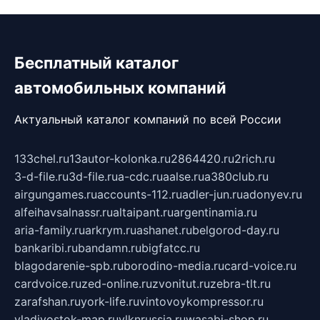
Бесплатный каталог
автомобильных компаний
Актуальный каталог компаний по всей России
133chel.ru
13autor-kolonka.ru
2864420.ru
2rich.ru
3-d-file.ru
3d-file.ru
a-cdc.ru
aalse.ru
a380club.ru
airgungames.ru
accounts-112.ru
adler-jun.ru
adonyev.ru
alfeihavsalnassr.ru
altaipant.ru
argentinamia.ru
aria-family.ru
arkrym.ru
ashanet.ru
belgorod-day.ru
bankaribi.ru
bandamn.ru
bigfatcc.ru
blagodarenie-spb.ru
borodino-media.ru
card-voice.ru
cardvoice.ru
zed-online.ru
zvonitut.ru
zebra-tlt.ru
zarafshan.ru
york-life.ru
vintovoykompressor.ru
vladivostok-map.ru
vlknrussia.ru
wasabi-shop.ru