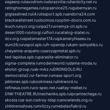
sageerp.ru
taxodrom.ru
dsrazvitie.ru
hardcity.net.ru
ratinghomegames.ru
topservice25.ru
gubernyan.ru
gtglasslined.ru
ii4.ru
tssport.spb.ru
andorra24.com
blackwallstreet.ru
oboimos.ru
optim-doors.com.ru
ikuch.ru
nycr.org.ru
npa21.ru
vremya-ch.spb.ru
desert000.ru
ivtorgi.ru
ifiori.ru
catalog-statei.ru
dcv.org.ru
spetsmaster174.ru
ipkameryhiseeu.ru
dum26.ru
ruspol.spb.ru
fr-opendp.ru
kam-solnyshko.ru
cheyenne-arapaho.ru
sevzapmetal.spb.ru
ted-lapidus.spb.ru
parasite-eliminator.ru
sigma-complete.ru
modernworld.ru
dama-moda.ru
eholot-group.ru
sk-nvkz.ru
DRONGOLD.RU
democratia2.ru
i-farmer.ru
mass-sport.org
jablonex.spb.ru
bookmess.ru
linkword.ru
refineua.com.ru
cs-spec.net.ru
altay-mebel.ru
DNK-THEATRE.RU
mechaniks.spb.ru
ipcamtechage.ru
skosta.ru
a-sun.ru
stroy-ldsp.ru
snowlands.org.ru
childrensshoes.ru
mrlizzy.ru
mebelsofiakrd.ru