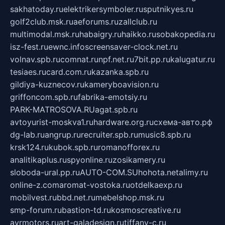
sakhatoday.ru
elektrikersymboler.ru
sputnikyes.ru
golf2club.msk.ru
aeforums.ru
zallclub.ru
multimodal.msk.ru
habaigry.ru
haikko.ru
sobakopedia.ru
isz-fest.ru
ewnc.info
screensaver-clock.net.ru
volnav.spb.ru
comnat.ru
npf.net.ru
7bit.pp.ru
kalugatur.ru
tesiaes.ru
card.com.ru
kazanka.spb.ru
gildiya-kuznecov.ru
kameryboavision.ru
griffoncom.spb.ru
fabrika-emotsiy.ru
PARK-MATROSOVA.RU
agat.spb.ru
avtoyurist-moskva1.ru
hardware.org.ru
схема-авто.рф
dg-lab.ru
angrup.ru
recruiter.spb.ru
music8.spb.ru
krsk124.ru
kubok.spb.ru
romanofforex.ru
analitikaplus.ru
spyonline.ru
zosikamery.ru
sloboda-ural.pp.ru
AUTO-COM.SU
hohota.net
alimy.ru
online-z.com
aromat-vostoka.ru
otdelkaexp.ru
mobilvest.ru
bbd.net.ru
mebelshop.msk.ru
smp-forum.ru
bastion-td.ru
kosmoscreative.ru
avrmotors.ru
art-galadesign.ru
tiffany-c.ru