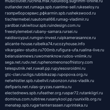
musicoutlet.ru
china.msk.ru
bulldog.su
grimm-online.ru
outlander.net.ru
maga.spb.ru
anime-sell.ru
keseloy.ru
газприборсервис.рф
karmin.spb.ru
shekswood.ru
tischlermebel.ru
automall66.ru
mag-vladimir.ru
yardbar.ru
kiwitour.spb.ru
indesign.com.ru
freestylemebel.ru
bany-samara.ru
rsei.ru
naidisvoyput.ru
mgsn-invest.ru
ipkamerasannce.ru
alicante-house.ru
ibelka74.ru
cozyhouse.info
vlkargalev-studio.ru
700mb.ru
figura-ufa.ru
alina-live.ru
belarusiannews.ru
womenknow.ru
dos-vniimk.ru
sega.net.ru
dv.net.ru
phenomenonsofhistory.com
telesputnik.net.ru
wall.pp.ru
pylesosroidmi.ru
gtc-clan.ru
cligs.ru
bibikazap.ru
popova.org.ru
netwhistler.spb.ru
bellvil.ru
bonzon.ru
iss-vladik.ru
defiparis.net.ru
las-gryzas.ru
amku.ru
electednews.spb.ru
feather.org.ru
spar72.ru
tankiigri.ru
dominus.com.ru
ibtree.ru
sanykool.pp.ru
unixlib.org.ru
menatep.spb.ru
gartenterrassen.ru
printeka.ru