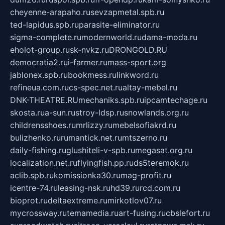
cheyenne-arapaho.ru
sevzapmetal.spb.ru
ted-lapidus.spb.ru
parasite-eliminator.ru
sigma-complete.ru
modernworld.ru
dama-moda.ru
eholot-group.ru
sk-nvkz.ru
DRONGOLD.RU
democratia2.ru
i-farmer.ru
mass-sport.org
jablonex.spb.ru
bookmess.ru
linkword.ru
refineua.com.ru
cs-spec.net.ru
altay-mebel.ru
DNK-THEATRE.RU
mechaniks.spb.ru
ipcamtechage.ru
skosta.ru
a-sun.ru
stroy-ldsp.ru
snowlands.org.ru
childrensshoes.ru
mrlizzy.ru
mebelsofiakrd.ru
bulizhenko.ru
rumantick.net.ru
mtszerno.ru
daily-fishing.ru
glushiteli-v-spb.ru
megasat.org.ru
localization.net.ru
flyingfish.pp.ru
ds5teremok.ru
aclib.spb.ru
komissionka30.ru
mag-profit.ru
icentre-74.ru
leasing-nsk.ru
hd39.ru
rcd.com.ru
bioprot.ru
deltaextreme.ru
mirkotlov07.ru
mycrossway.ru
temamedia.ru
art-fusing.ru
cbslefort.ru