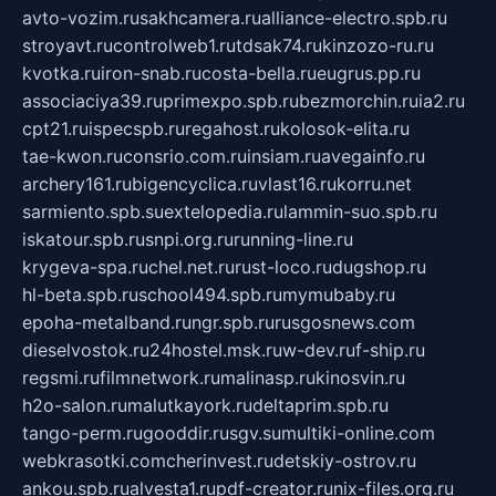
avto-vozim.ru
sakhcamera.ru
alliance-electro.spb.ru
stroyavt.ru
controlweb1.ru
tdsak74.ru
kinzozo-ru.ru
kvotka.ru
iron-snab.ru
costa-bella.ru
eugrus.pp.ru
associaciya39.ru
primexpo.spb.ru
bezmorchin.ru
ia2.ru
cpt21.ru
ispecspb.ru
regahost.ru
kolosok-elita.ru
tae-kwon.ru
consrio.com.ru
insiam.ru
avegainfo.ru
archery161.ru
bigencyclica.ru
vlast16.ru
korru.net
sarmiento.spb.su
extelopedia.ru
lammin-suo.spb.ru
iskatour.spb.ru
snpi.org.ru
running-line.ru
krygeva-spa.ru
chel.net.ru
rust-loco.ru
dugshop.ru
hl-beta.spb.ru
school494.spb.ru
mymubaby.ru
epoha-metalband.ru
ngr.spb.ru
rusgosnews.com
dieselvostok.ru
24hostel.msk.ru
w-dev.ru
f-ship.ru
regsmi.ru
filmnetwork.ru
malinasp.ru
kinosvin.ru
h2o-salon.ru
malutkayork.ru
deltaprim.spb.ru
tango-perm.ru
gooddir.ru
sgv.su
multiki-online.com
webkrasotki.com
cherinvest.ru
detskiy-ostrov.ru
ankou.spb.ru
alvesta1.ru
pdf-creator.ru
nix-files.org.ru