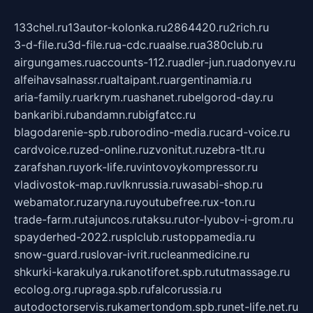
133chel.ru
13autor-kolonka.ru
2864420.ru
2rich.ru
3-d-file.ru
3d-file.ru
a-cdc.ru
aalse.ru
a380club.ru
airgungames.ru
accounts-112.ru
adler-jun.ru
adonyev.ru
alfeihavsalnassr.ru
altaipant.ru
argentinamia.ru
aria-family.ru
arkrym.ru
ashanet.ru
belgorod-day.ru
bankaribi.ru
bandamn.ru
bigfatcc.ru
blagodarenie-spb.ru
borodino-media.ru
card-voice.ru
cardvoice.ru
zed-online.ru
zvonitut.ru
zebra-tlt.ru
zarafshan.ru
york-life.ru
vintovoykompressor.ru
vladivostok-map.ru
vlknrussia.ru
wasabi-shop.ru
webamator.ru
zaryna.ru
youtubefree.ru
x-ton.ru
trade-farm.ru
tajuncos.ru
taksu.ru
tor-lyubov-i-grom.ru
spayderhed-2022.ru
splclub.ru
stoppamedia.ru
snow-guard.ru
slovar-ivrit.ru
cleanmedicine.ru
shkurki-karakulya.ru
kanotiforet.spb.ru
tutmassage.ru
ecolog.org.ru
praga.spb.ru
falcorussia.ru
autodoctorservis.ru
kamertondom.spb.ru
net-life.net.ru