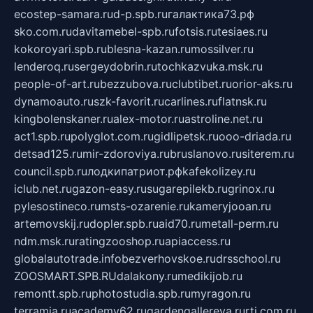
ecostep-samara.ru
d-p.spb.ru
галактика73.рф
sko.com.ru
davitamebel-spb.ru
fotsis.ru
tesiaes.ru
kokoroyari.spb.ru
blesna-kazan.ru
mossilver.ru
lenderoq.ru
sergeydobrin.ru
tochkazvuka.msk.ru
people-of-art.ru
bezzubova.ru
clubtibet.ru
orior-aks.ru
dynamoauto.ru
szk-favorit.ru
carlines.ru
flatnsk.ru
kingbolenskaner.ru
alex-motor.ru
astroline.net.ru
act1.spb.ru
polyglot.com.ru
gidlipetsk.ru
ooo-driada.ru
detsad125.ru
mir-zdoroviya.ru
bruslanovo.ru
siterem.ru
council.spb.ru
лодкипатриот.рф
kafekolizey.ru
iclub.net.ru
gazon-easy.ru
sugarepilekb.ru
grinox.ru
pylesostineco.ru
msts-ozarenie.ru
kameryjooan.ru
artemovskij.ru
dopler.spb.ru
aid70.ru
metall-perm.ru
ndm.msk.ru
ratingzooshop.ru
apiaccess.ru
globalautotrade.info
bezverhovskoe.ru
drsschool.ru
ZOOSMART.SPB.RU
dalakony.ru
medikijob.ru
remontt.spb.ru
photostudia.spb.ru
myragon.ru
terramia.ru
academy62.ru
gardengallereya.ru
rti.com.ru