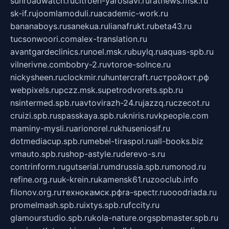
sunroadwatch.ru
citroen-yaroslavl.ru
ratnews.msk.ru
sk-if.ru
joomlamoduli.ru
academic-work.ru
bananaboys.ru
sanekua.ru
lianafrukt.ru
beta43.ru
tucsonwoori.com
alex-translation.ru
avantgardeclinics.ru
noel.msk.ru
buylq.ru
aquas-spb.ru
vilnerivne.com
bobry-2.ru
vtoroe-solnce.ru
nickysheen.ru
clockmir.ru
huntercraft.ru
стройокт.рф
webpixels.ru
pczz.msk.su
petrodvorets.spb.ru
nsintermed.spb.ru
avtovirazh-24.ru
jazzq.ru
czecot.ru
cruizi.spb.ru
spasskaya.spb.ru
kniris.ru
vkpeople.com
maminy-mysli.ru
arionorel.ru
khuseniosif.ru
dotmediacup.spb.ru
mebel-tiraspol.ru
all-books.biz
vmauto.spb.ru
shop-astyle.ru
derevo-s.ru
contrinform.ru
gutserial.ru
mdrussia.spb.ru
monod.ru
refine.org.ru
uk-krein.ru
kamensk61.ru
zooclub.info
filonov.org.ru
технокамск.рф
ra-spectr.ru
ooodriada.ru
promelmash.spb.ru
ixtys.spb.ru
fccity.ru
glamourstudio.spb.ru
kola-nature.org
spbmaster.spb.ru