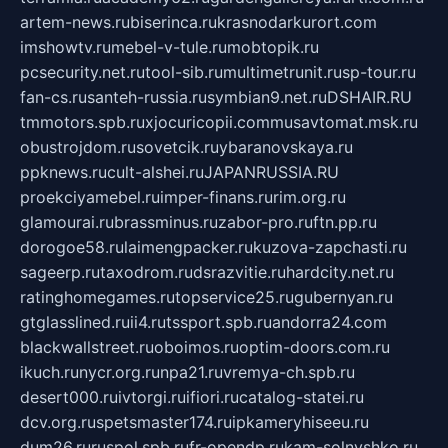
artem-news.ru
biserinca.ru
krasnodarkurort.com
imshowtv.ru
mebel-v-tule.ru
mobtopik.ru
pcsecurity.net.ru
tool-sib.ru
multimetrunit.ru
sp-tour.ru
fan-cs.ru
santeh-russia.ru
symbian9.net.ru
DSHAIR.RU
tmmotors.spb.ru
xjocuricopii.com
musavtomat.msk.ru
obustrojdom.ru
sovetcik.ru
ybaranovskaya.ru
ppknews.ru
cult-alshei.ru
JAPANRUSSIA.RU
proekciyamebel.ru
imper-finans.ru
rim.org.ru
glamourai.ru
brassminus.ru
zabor-pro.ru
ftn.pp.ru
dorogoe58.ru
laimengpacker.ru
kuzova-zapchasti.ru
sageerp.ru
taxodrom.ru
dsrazvitie.ru
hardcity.net.ru
ratinghomegames.ru
topservice25.ru
gubernyan.ru
gtglasslined.ru
ii4.ru
tssport.spb.ru
andorra24.com
blackwallstreet.ru
oboimos.ru
optim-doors.com.ru
ikuch.ru
nycr.org.ru
npa21.ru
vremya-ch.spb.ru
desert000.ru
ivtorgi.ru
ifiori.ru
catalog-statei.ru
dcv.org.ru
spetsmaster174.ru
ipkameryhiseeu.ru
dum26.ru
ruspol.spb.ru
fr-opendp.ru
kam-solnyshko.ru