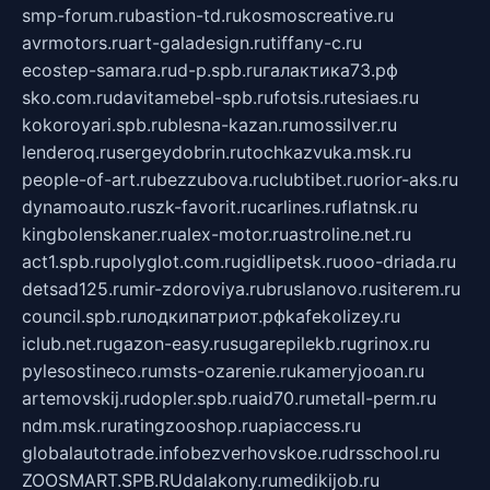
smp-forum.ru
bastion-td.ru
kosmoscreative.ru
avrmotors.ru
art-galadesign.ru
tiffany-c.ru
ecostep-samara.ru
d-p.spb.ru
галактика73.рф
sko.com.ru
davitamebel-spb.ru
fotsis.ru
tesiaes.ru
kokoroyari.spb.ru
blesna-kazan.ru
mossilver.ru
lenderoq.ru
sergeydobrin.ru
tochkazvuka.msk.ru
people-of-art.ru
bezzubova.ru
clubtibet.ru
orior-aks.ru
dynamoauto.ru
szk-favorit.ru
carlines.ru
flatnsk.ru
kingbolenskaner.ru
alex-motor.ru
astroline.net.ru
act1.spb.ru
polyglot.com.ru
gidlipetsk.ru
ooo-driada.ru
detsad125.ru
mir-zdoroviya.ru
bruslanovo.ru
siterem.ru
council.spb.ru
лодкипатриот.рф
kafekolizey.ru
iclub.net.ru
gazon-easy.ru
sugarepilekb.ru
grinox.ru
pylesostineco.ru
msts-ozarenie.ru
kameryjooan.ru
artemovskij.ru
dopler.spb.ru
aid70.ru
metall-perm.ru
ndm.msk.ru
ratingzooshop.ru
apiaccess.ru
globalautotrade.info
bezverhovskoe.ru
drsschool.ru
ZOOSMART.SPB.RU
dalakony.ru
medikijob.ru