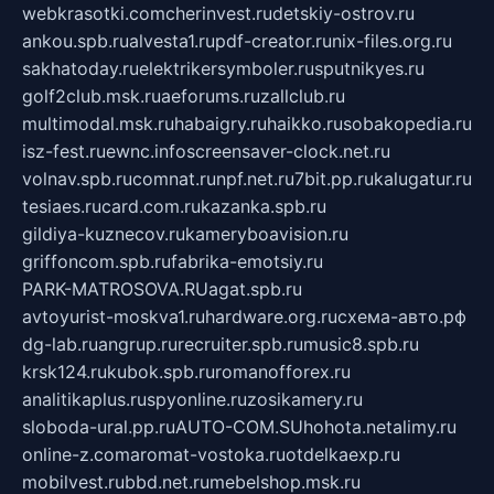
webkrasotki.com
cherinvest.ru
detskiy-ostrov.ru
ankou.spb.ru
alvesta1.ru
pdf-creator.ru
nix-files.org.ru
sakhatoday.ru
elektrikersymboler.ru
sputnikyes.ru
golf2club.msk.ru
aeforums.ru
zallclub.ru
multimodal.msk.ru
habaigry.ru
haikko.ru
sobakopedia.ru
isz-fest.ru
ewnc.info
screensaver-clock.net.ru
volnav.spb.ru
comnat.ru
npf.net.ru
7bit.pp.ru
kalugatur.ru
tesiaes.ru
card.com.ru
kazanka.spb.ru
gildiya-kuznecov.ru
kameryboavision.ru
griffoncom.spb.ru
fabrika-emotsiy.ru
PARK-MATROSOVA.RU
agat.spb.ru
avtoyurist-moskva1.ru
hardware.org.ru
схема-авто.рф
dg-lab.ru
angrup.ru
recruiter.spb.ru
music8.spb.ru
krsk124.ru
kubok.spb.ru
romanofforex.ru
analitikaplus.ru
spyonline.ru
zosikamery.ru
sloboda-ural.pp.ru
AUTO-COM.SU
hohota.net
alimy.ru
online-z.com
aromat-vostoka.ru
otdelkaexp.ru
mobilvest.ru
bbd.net.ru
mebelshop.msk.ru