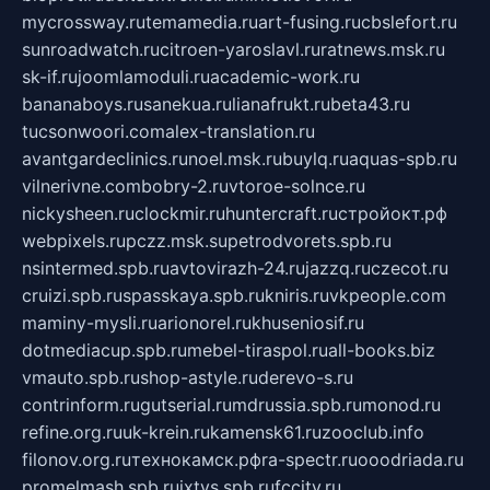
mycrossway.ru
temamedia.ru
art-fusing.ru
cbslefort.ru
sunroadwatch.ru
citroen-yaroslavl.ru
ratnews.msk.ru
sk-if.ru
joomlamoduli.ru
academic-work.ru
bananaboys.ru
sanekua.ru
lianafrukt.ru
beta43.ru
tucsonwoori.com
alex-translation.ru
avantgardeclinics.ru
noel.msk.ru
buylq.ru
aquas-spb.ru
vilnerivne.com
bobry-2.ru
vtoroe-solnce.ru
nickysheen.ru
clockmir.ru
huntercraft.ru
стройокт.рф
webpixels.ru
pczz.msk.su
petrodvorets.spb.ru
nsintermed.spb.ru
avtovirazh-24.ru
jazzq.ru
czecot.ru
cruizi.spb.ru
spasskaya.spb.ru
kniris.ru
vkpeople.com
maminy-mysli.ru
arionorel.ru
khuseniosif.ru
dotmediacup.spb.ru
mebel-tiraspol.ru
all-books.biz
vmauto.spb.ru
shop-astyle.ru
derevo-s.ru
contrinform.ru
gutserial.ru
mdrussia.spb.ru
monod.ru
refine.org.ru
uk-krein.ru
kamensk61.ru
zooclub.info
filonov.org.ru
технокамск.рф
ra-spectr.ru
ooodriada.ru
promelmash.spb.ru
ixtys.spb.ru
fccity.ru