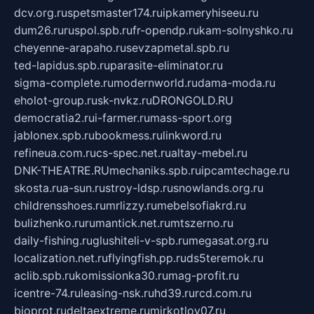
dcv.org.ru
spetsmaster174.ru
ipkameryhiseeu.ru
dum26.ru
ruspol.spb.ru
fr-opendp.ru
kam-solnyshko.ru
cheyenne-arapaho.ru
sevzapmetal.spb.ru
ted-lapidus.spb.ru
parasite-eliminator.ru
sigma-complete.ru
modernworld.ru
dama-moda.ru
eholot-group.ru
sk-nvkz.ru
DRONGOLD.RU
democratia2.ru
i-farmer.ru
mass-sport.org
jablonex.spb.ru
bookmess.ru
linkword.ru
refineua.com.ru
cs-spec.net.ru
altay-mebel.ru
DNK-THEATRE.RU
mechaniks.spb.ru
ipcamtechage.ru
skosta.ru
a-sun.ru
stroy-ldsp.ru
snowlands.org.ru
childrensshoes.ru
mrlizzy.ru
mebelsofiakrd.ru
bulizhenko.ru
rumantick.net.ru
mtszerno.ru
daily-fishing.ru
glushiteli-v-spb.ru
megasat.org.ru
localization.net.ru
flyingfish.pp.ru
ds5teremok.ru
aclib.spb.ru
komissionka30.ru
mag-profit.ru
icentre-74.ru
leasing-nsk.ru
hd39.ru
rcd.com.ru
bioprot.ru
deltaextreme.ru
mirkotlov07.ru