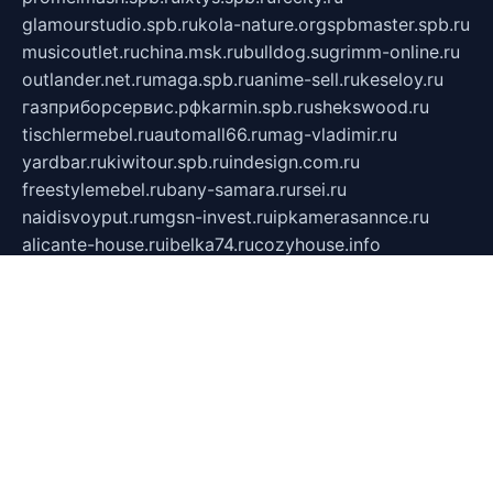
glamourstudio.spb.ru
kola-nature.org
spbmaster.spb.ru
musicoutlet.ru
china.msk.ru
bulldog.su
grimm-online.ru
outlander.net.ru
maga.spb.ru
anime-sell.ru
keseloy.ru
газприборсервис.рф
karmin.spb.ru
shekswood.ru
tischlermebel.ru
automall66.ru
mag-vladimir.ru
yardbar.ru
kiwitour.spb.ru
indesign.com.ru
freestylemebel.ru
bany-samara.ru
rsei.ru
naidisvoyput.ru
mgsn-invest.ru
ipkamerasannce.ru
alicante-house.ru
ibelka74.ru
cozyhouse.info
vlkargalev-studio.ru
700mb.ru
figura-ufa.ru
alina-live.ru
belarusiannews.ru
womenknow.ru
dos-vniimk.ru
sega.net.ru
dv.net.ru
phenomenonsofhistory.com
telesputnik.net.ru
wall.pp.ru
pylesosroidmi.ru
gtc-clan.ru
cligs.ru
bibikazap.ru
popova.org.ru
netwhistler.spb.ru
bellvil.ru
bonzon.ru
iss-vladik.ru
defiparis.net.ru
las-gryzas.ru
amku.ru
electednews.spb.ru
feather.org.ru
spar72.ru
tankiigri.ru
dominus.com.ru
ibtree.ru
sanykool.pp.ru
unixlib.org.ru