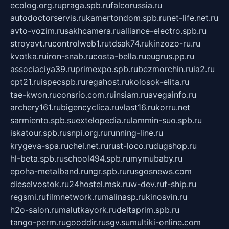
ecolog.org.ru
praga.spb.ru
falcorussia.ru
autodoctorservis.ru
kamertondom.spb.ru
net-life.net.ru
avto-vozim.ru
sakhcamera.ru
alliance-electro.spb.ru
stroyavt.ru
controlweb1.ru
tdsak74.ru
kinzozo-ru.ru
kvotka.ru
iron-snab.ru
costa-bella.ru
eugrus.pp.ru
associaciya39.ru
primexpo.spb.ru
bezmorchin.ru
ia2.ru
cpt21.ru
ispecspb.ru
regahost.ru
kolosok-elita.ru
tae-kwon.ru
consrio.com.ru
insiam.ru
avegainfo.ru
archery161.ru
bigencyclica.ru
vlast16.ru
korru.net
sarmiento.spb.su
extelopedia.ru
lammin-suo.spb.ru
iskatour.spb.ru
snpi.org.ru
running-line.ru
krygeva-spa.ru
chel.net.ru
rust-loco.ru
dugshop.ru
hl-beta.spb.ru
school494.spb.ru
mymubaby.ru
epoha-metalband.ru
ngr.spb.ru
rusgosnews.com
dieselvostok.ru
24hostel.msk.ru
w-dev.ru
f-ship.ru
regsmi.ru
filmnetwork.ru
malinasp.ru
kinosvin.ru
h2o-salon.ru
malutkayork.ru
deltaprim.spb.ru
tango-perm.ru
gooddir.ru
sgv.su
multiki-online.com