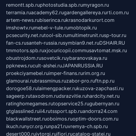
remontt.spb.ru
photostudia.spb.ru
myragon.ru
terramia.ru
academy62.ru
gardengallereya.ru
rti.com.ru
artem-news.ru
biserinca.ru
krasnodarkurort.com
imshowtv.ru
mebel-v-tule.ru
mobtopik.ru
pcsecurity.net.ru
tool-sib.ru
multimetrunit.ru
sp-tour.ru
fan-cs.ru
santeh-russia.ru
symbian9.net.ru
DSHAIR.RU
tmmotors.spb.ru
xjocuricopii.com
musavtomat.msk.ru
obustrojdom.ru
sovetcik.ru
ybaranovskaya.ru
ppknews.ru
cult-alshei.ru
JAPANRUSSIA.RU
proekciyamebel.ru
imper-finans.ru
rim.org.ru
glamourai.ru
brassminus.ru
zabor-pro.ru
ftn.pp.ru
dorogoe58.ru
laimengpacker.ru
kuzova-zapchasti.ru
sageerp.ru
taxodrom.ru
dsrazvitie.ru
hardcity.net.ru
ratinghomegames.ru
topservice25.ru
gubernyan.ru
gtglasslined.ru
ii4.ru
tssport.spb.ru
andorra24.com
blackwallstreet.ru
oboimos.ru
optim-doors.com.ru
ikuch.ru
nycr.org.ru
npa21.ru
vremya-ch.spb.ru
desert000.ru
ivtorgi.ru
ifiori.ru
catalog-statei.ru