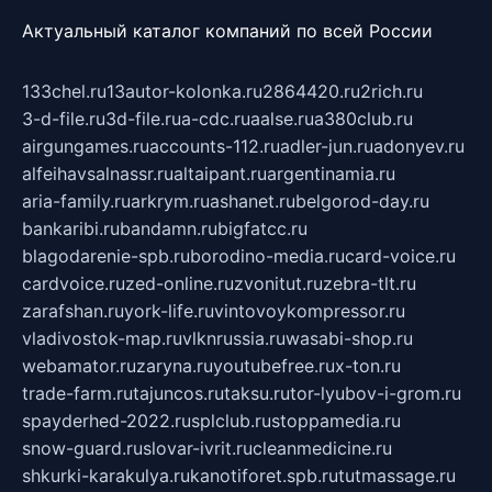
Актуальный каталог компаний по всей России
133chel.ru
13autor-kolonka.ru
2864420.ru
2rich.ru
3-d-file.ru
3d-file.ru
a-cdc.ru
aalse.ru
a380club.ru
airgungames.ru
accounts-112.ru
adler-jun.ru
adonyev.ru
alfeihavsalnassr.ru
altaipant.ru
argentinamia.ru
aria-family.ru
arkrym.ru
ashanet.ru
belgorod-day.ru
bankaribi.ru
bandamn.ru
bigfatcc.ru
blagodarenie-spb.ru
borodino-media.ru
card-voice.ru
cardvoice.ru
zed-online.ru
zvonitut.ru
zebra-tlt.ru
zarafshan.ru
york-life.ru
vintovoykompressor.ru
vladivostok-map.ru
vlknrussia.ru
wasabi-shop.ru
webamator.ru
zaryna.ru
youtubefree.ru
x-ton.ru
trade-farm.ru
tajuncos.ru
taksu.ru
tor-lyubov-i-grom.ru
spayderhed-2022.ru
splclub.ru
stoppamedia.ru
snow-guard.ru
slovar-ivrit.ru
cleanmedicine.ru
shkurki-karakulya.ru
kanotiforet.spb.ru
tutmassage.ru