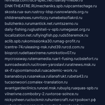
refineua.com.ru
cs-spec.net.ru
altay-mebel.ru
DNK-THEATRE.RU
mechaniks.spb.ru
ipcamtechage.ru
skosta.ru
a-sun.ru
stroy-ldsp.ru
snowlands.org.ru
childrensshoes.ru
mrlizzy.ru
mebelsofiakrd.ru
bulizhenko.ru
rumantick.net.ru
mtszerno.ru
daily-fishing.ru
glushiteli-v-spb.ru
megasat.org.ru
localization.net.ru
flyingfish.pp.ru
ds5teremok.ru
aclib.spb.ru
komissionka30.ru
mag-profit.ru
icentre-74.ru
leasing-nsk.ru
hd39.ru
rcd.com.ru
bioprot.ru
deltaextreme.ru
mirkotlov07.ru
mycrossway.ru
temamedia.ru
art-fusing.ru
cbslefort.ru
sunroadwatch.ru
citroen-yaroslavl.ru
ratnews.msk.ru
sk-if.ru
joomlamoduli.ru
academic-work.ru
bananaboys.ru
sanekua.ru
lianafrukt.ru
beta43.ru
tucsonwoori.com
alex-translation.ru
avantgardeclinics.ru
noel.msk.ru
buylq.ru
aquas-spb.ru
vilnerivne.com
bobry-2.ru
vtoroe-solnce.ru
nickysheen.ru
clockmir.ru
huntercraft.ru
стройокт.рф