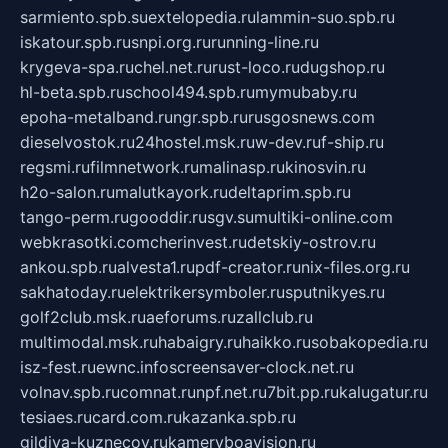
sarmiento.spb.su
extelopedia.ru
lammin-suo.spb.ru
iskatour.spb.ru
snpi.org.ru
running-line.ru
krygeva-spa.ru
chel.net.ru
rust-loco.ru
dugshop.ru
hl-beta.spb.ru
school494.spb.ru
mymubaby.ru
epoha-metalband.ru
ngr.spb.ru
rusgosnews.com
dieselvostok.ru
24hostel.msk.ru
w-dev.ru
f-ship.ru
regsmi.ru
filmnetwork.ru
malinasp.ru
kinosvin.ru
h2o-salon.ru
malutkayork.ru
deltaprim.spb.ru
tango-perm.ru
gooddir.ru
sgv.su
multiki-online.com
webkrasotki.com
cherinvest.ru
detskiy-ostrov.ru
ankou.spb.ru
alvesta1.ru
pdf-creator.ru
nix-files.org.ru
sakhatoday.ru
elektrikersymboler.ru
sputnikyes.ru
golf2club.msk.ru
aeforums.ru
zallclub.ru
multimodal.msk.ru
habaigry.ru
haikko.ru
sobakopedia.ru
isz-fest.ru
ewnc.info
screensaver-clock.net.ru
volnav.spb.ru
comnat.ru
npf.net.ru
7bit.pp.ru
kalugatur.ru
tesiaes.ru
card.com.ru
kazanka.spb.ru
gildiya-kuznecov.ru
kameryboavision.ru