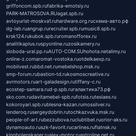
griffoncom.spb.ru
fabrika-emotsiy.ru
PARK-MATROSOVA.RU
agat.spb.ru
avtoyurist-moskva1.ru
hardware.org.ru
схема-авто.рф
dg-lab.ru
angrup.ru
recruiter.spb.ru
music8.spb.ru
krsk124.ru
kubok.spb.ru
romanofforex.ru
analitikaplus.ru
spyonline.ru
zosikamery.ru
sloboda-ural.pp.ru
AUTO-COM.SU
hohota.net
alimy.ru
online-z.com
aromat-vostoka.ru
otdelkaexp.ru
mobilvest.ru
bbd.net.ru
mebelshop.msk.ru
smp-forum.ru
bastion-td.ru
kosmoscreative.ru
avrmotors.ru
art-galadesign.ru
tiffany-c.ru
ecostep-samara.ru
d-p.spb.ru
галактика73.рф
sko.com.ru
davitamebel-spb.ru
fotsis.ru
tesiaes.ru
kokoroyari.spb.ru
blesna-kazan.ru
mossilver.ru
lenderoq.ru
sergeydobrin.ru
tochkazvuka.msk.ru
people-of-art.ru
bezzubova.ru
clubtibet.ru
orior-aks.ru
dynamoauto.ru
szk-favorit.ru
carlines.ru
flatnsk.ru
kingbolenskaner.ru
alex-motor.ru
astroline.net.ru