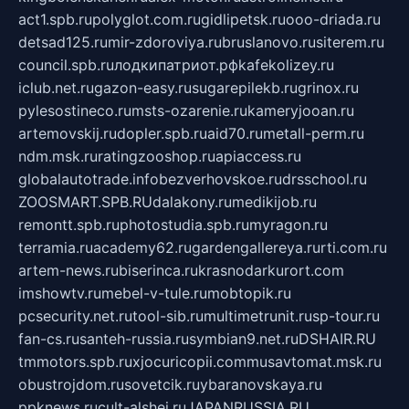
act1.spb.ru
polyglot.com.ru
gidlipetsk.ru
ooo-driada.ru
detsad125.ru
mir-zdoroviya.ru
bruslanovo.ru
siterem.ru
council.spb.ru
лодкипатриот.рф
kafekolizey.ru
iclub.net.ru
gazon-easy.ru
sugarepilekb.ru
grinox.ru
pylesostineco.ru
msts-ozarenie.ru
kameryjooan.ru
artemovskij.ru
dopler.spb.ru
aid70.ru
metall-perm.ru
ndm.msk.ru
ratingzooshop.ru
apiaccess.ru
globalautotrade.info
bezverhovskoe.ru
drsschool.ru
ZOOSMART.SPB.RU
dalakony.ru
medikijob.ru
remontt.spb.ru
photostudia.spb.ru
myragon.ru
terramia.ru
academy62.ru
gardengallereya.ru
rti.com.ru
artem-news.ru
biserinca.ru
krasnodarkurort.com
imshowtv.ru
mebel-v-tule.ru
mobtopik.ru
pcsecurity.net.ru
tool-sib.ru
multimetrunit.ru
sp-tour.ru
fan-cs.ru
santeh-russia.ru
symbian9.net.ru
DSHAIR.RU
tmmotors.spb.ru
xjocuricopii.com
musavtomat.msk.ru
obustrojdom.ru
sovetcik.ru
ybaranovskaya.ru
ppknews.ru
cult-alshei.ru
JAPANRUSSIA.RU