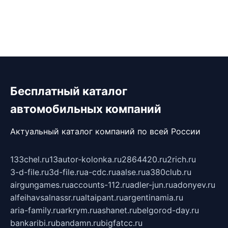
Бесплатный каталог
автомобильных компаний
Актуальный каталог компаний по всей России
133chel.ru
13autor-kolonka.ru
2864420.ru
2rich.ru
3-d-file.ru
3d-file.ru
a-cdc.ru
aalse.ru
a380club.ru
airgungames.ru
accounts-112.ru
adler-jun.ru
adonyev.ru
alfeihavsalnassr.ru
altaipant.ru
argentinamia.ru
aria-family.ru
arkrym.ru
ashanet.ru
belgorod-day.ru
bankaribi.ru
bandamn.ru
bigfatcc.ru