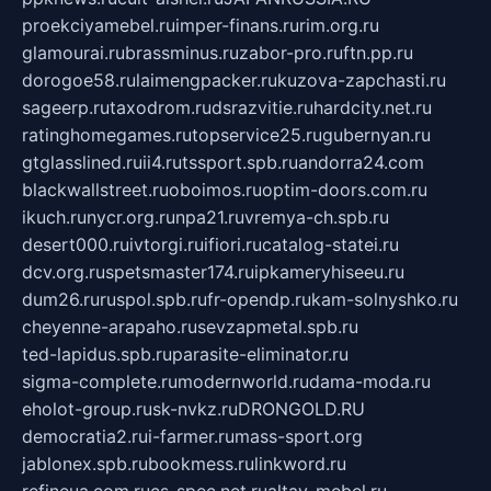
proekciyamebel.ru
imper-finans.ru
rim.org.ru
glamourai.ru
brassminus.ru
zabor-pro.ru
ftn.pp.ru
dorogoe58.ru
laimengpacker.ru
kuzova-zapchasti.ru
sageerp.ru
taxodrom.ru
dsrazvitie.ru
hardcity.net.ru
ratinghomegames.ru
topservice25.ru
gubernyan.ru
gtglasslined.ru
ii4.ru
tssport.spb.ru
andorra24.com
blackwallstreet.ru
oboimos.ru
optim-doors.com.ru
ikuch.ru
nycr.org.ru
npa21.ru
vremya-ch.spb.ru
desert000.ru
ivtorgi.ru
ifiori.ru
catalog-statei.ru
dcv.org.ru
spetsmaster174.ru
ipkameryhiseeu.ru
dum26.ru
ruspol.spb.ru
fr-opendp.ru
kam-solnyshko.ru
cheyenne-arapaho.ru
sevzapmetal.spb.ru
ted-lapidus.spb.ru
parasite-eliminator.ru
sigma-complete.ru
modernworld.ru
dama-moda.ru
eholot-group.ru
sk-nvkz.ru
DRONGOLD.RU
democratia2.ru
i-farmer.ru
mass-sport.org
jablonex.spb.ru
bookmess.ru
linkword.ru