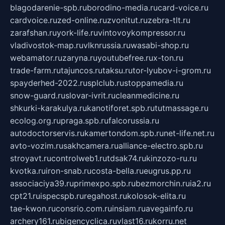
blagodarenie-spb.ru
borodino-media.ru
card-voice.ru
cardvoice.ru
zed-online.ru
zvonitut.ru
zebra-tlt.ru
zarafshan.ru
york-life.ru
vintovoykompressor.ru
vladivostok-map.ru
vlknrussia.ru
wasabi-shop.ru
webamator.ru
zaryna.ru
youtubefree.ru
x-ton.ru
trade-farm.ru
tajuncos.ru
taksu.ru
tor-lyubov-i-grom.ru
spayderhed-2022.ru
splclub.ru
stoppamedia.ru
snow-guard.ru
slovar-ivrit.ru
cleanmedicine.ru
shkurki-karakulya.ru
kanotiforet.spb.ru
tutmassage.ru
ecolog.org.ru
praga.spb.ru
falcorussia.ru
autodoctorservis.ru
kamertondom.spb.ru
net-life.net.ru
avto-vozim.ru
sakhcamera.ru
alliance-electro.spb.ru
stroyavt.ru
controlweb1.ru
tdsak74.ru
kinzozo-ru.ru
kvotka.ru
iron-snab.ru
costa-bella.ru
eugrus.pp.ru
associaciya39.ru
primexpo.spb.ru
bezmorchin.ru
ia2.ru
cpt21.ru
ispecspb.ru
regahost.ru
kolosok-elita.ru
tae-kwon.ru
consrio.com.ru
insiam.ru
avegainfo.ru
archery161.ru
bigencyclica.ru
vlast16.ru
korru.net