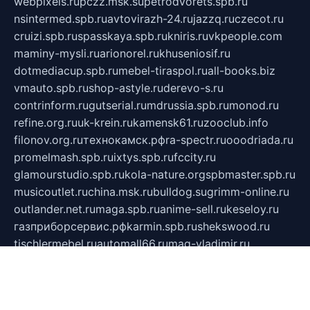
webpixels.ru
pczz.msk.su
petrodvorets.spb.ru
nsintermed.spb.ru
avtovirazh-24.ru
jazzq.ru
czecot.ru
cruizi.spb.ru
spasskaya.spb.ru
kniris.ru
vkpeople.com
maminy-mysli.ru
arionorel.ru
khuseniosif.ru
dotmediacup.spb.ru
mebel-tiraspol.ru
all-books.biz
vmauto.spb.ru
shop-astyle.ru
derevo-s.ru
contrinform.ru
gutserial.ru
mdrussia.spb.ru
monod.ru
refine.org.ru
uk-krein.ru
kamensk61.ru
zooclub.info
filonov.org.ru
технокамск.рф
ra-spectr.ru
ooodriada.ru
promelmash.spb.ru
ixtys.spb.ru
fccity.ru
glamourstudio.spb.ru
kola-nature.org
spbmaster.spb.ru
musicoutlet.ru
china.msk.ru
bulldog.su
grimm-online.ru
outlander.net.ru
maga.spb.ru
anime-sell.ru
keseloy.ru
газприборсервис.рф
karmin.spb.ru
shekswood.ru
tischlermebel.ru
automall66.ru
mag-vladimir.ru
yardbar.ru
kiwitour.spb.ru
indesign.com.ru
freestylemebel.ru
bany-samara.ru
rsei.ru
naidisvoyput.ru
mgsn-invest.ru
ipkamerasannce.ru