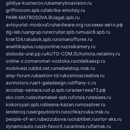
gildiya-kuznecov.ru
kameryboavision.ru
griffoncom.spb.ru
fabrika-emotsiy.ru
PARK-MATROSOVA.RU
agat.spb.ru
avtoyurist-moskva1.ru
hardware.org.ru
схема-авто.рф
dg-lab.ru
angrup.ru
recruiter.spb.ru
music8.spb.ru
krsk124.ru
kubok.spb.ru
romanofforex.ru
analitikaplus.ru
spyonline.ru
zosikamery.ru
sloboda-ural.pp.ru
AUTO-COM.SU
hohota.net
alimy.ru
online-z.com
aromat-vostoka.ru
otdelkaexp.ru
mobilvest.ru
bbd.net.ru
mebelshop.msk.ru
smp-forum.ru
bastion-td.ru
kosmoscreative.ru
avrmotors.ru
art-galadesign.ru
tiffany-c.ru
ecostep-samara.ru
d-p.spb.ru
галактика73.рф
sko.com.ru
davitamebel-spb.ru
fotsis.ru
tesiaes.ru
kokoroyari.spb.ru
blesna-kazan.ru
mossilver.ru
lenderoq.ru
sergeydobrin.ru
tochkazvuka.msk.ru
people-of-art.ru
bezzubova.ru
clubtibet.ru
orior-aks.ru
dynamoauto.ru
szk-favorit.ru
carlines.ru
flatnsk.ru