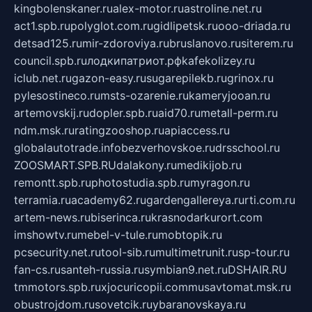
kingbolenskaner.ru
alex-motor.ru
astroline.net.ru
act1.spb.ru
polyglot.com.ru
gidlipetsk.ru
ooo-driada.ru
detsad125.ru
mir-zdoroviya.ru
bruslanovo.ru
siterem.ru
council.spb.ru
лодкипатриот.рф
kafekolizey.ru
iclub.net.ru
gazon-easy.ru
sugarepilekb.ru
grinox.ru
pylesostineco.ru
msts-ozarenie.ru
kameryjooan.ru
artemovskij.ru
dopler.spb.ru
aid70.ru
metall-perm.ru
ndm.msk.ru
ratingzooshop.ru
apiaccess.ru
globalautotrade.info
bezverhovskoe.ru
drsschool.ru
ZOOSMART.SPB.RU
dalakony.ru
medikijob.ru
remontt.spb.ru
photostudia.spb.ru
myragon.ru
terramia.ru
academy62.ru
gardengallereya.ru
rti.com.ru
artem-news.ru
biserinca.ru
krasnodarkurort.com
imshowtv.ru
mebel-v-tule.ru
mobtopik.ru
pcsecurity.net.ru
tool-sib.ru
multimetrunit.ru
sp-tour.ru
fan-cs.ru
santeh-russia.ru
symbian9.net.ru
DSHAIR.RU
tmmotors.spb.ru
xjocuricopii.com
musavtomat.msk.ru
obustrojdom.ru
sovetcik.ru
ybaranovskaya.ru