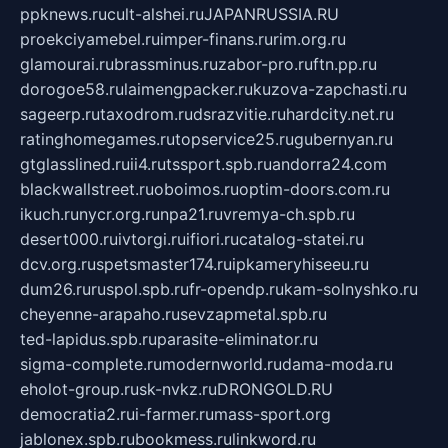
ppknews.ru
cult-alshei.ru
JAPANRUSSIA.RU
proekciyamebel.ru
imper-finans.ru
rim.org.ru
glamourai.ru
brassminus.ru
zabor-pro.ru
ftn.pp.ru
dorogoe58.ru
laimengpacker.ru
kuzova-zapchasti.ru
sageerp.ru
taxodrom.ru
dsrazvitie.ru
hardcity.net.ru
ratinghomegames.ru
topservice25.ru
gubernyan.ru
gtglasslined.ru
ii4.ru
tssport.spb.ru
andorra24.com
blackwallstreet.ru
oboimos.ru
optim-doors.com.ru
ikuch.ru
nycr.org.ru
npa21.ru
vremya-ch.spb.ru
desert000.ru
ivtorgi.ru
ifiori.ru
catalog-statei.ru
dcv.org.ru
spetsmaster174.ru
ipkameryhiseeu.ru
dum26.ru
ruspol.spb.ru
fr-opendp.ru
kam-solnyshko.ru
cheyenne-arapaho.ru
sevzapmetal.spb.ru
ted-lapidus.spb.ru
parasite-eliminator.ru
sigma-complete.ru
modernworld.ru
dama-moda.ru
eholot-group.ru
sk-nvkz.ru
DRONGOLD.RU
democratia2.ru
i-farmer.ru
mass-sport.org
jablonex.spb.ru
bookmess.ru
linkword.ru