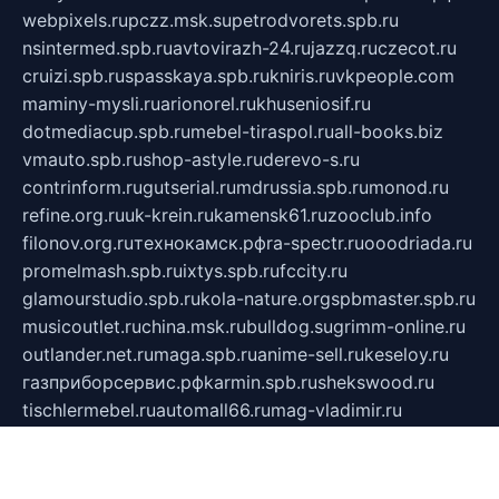
webpixels.ru
pczz.msk.su
petrodvorets.spb.ru
nsintermed.spb.ru
avtovirazh-24.ru
jazzq.ru
czecot.ru
cruizi.spb.ru
spasskaya.spb.ru
kniris.ru
vkpeople.com
maminy-mysli.ru
arionorel.ru
khuseniosif.ru
dotmediacup.spb.ru
mebel-tiraspol.ru
all-books.biz
vmauto.spb.ru
shop-astyle.ru
derevo-s.ru
contrinform.ru
gutserial.ru
mdrussia.spb.ru
monod.ru
refine.org.ru
uk-krein.ru
kamensk61.ru
zooclub.info
filonov.org.ru
технокамск.рф
ra-spectr.ru
ooodriada.ru
promelmash.spb.ru
ixtys.spb.ru
fccity.ru
glamourstudio.spb.ru
kola-nature.org
spbmaster.spb.ru
musicoutlet.ru
china.msk.ru
bulldog.su
grimm-online.ru
outlander.net.ru
maga.spb.ru
anime-sell.ru
keseloy.ru
газприборсервис.рф
karmin.spb.ru
shekswood.ru
tischlermebel.ru
automall66.ru
mag-vladimir.ru
yardbar.ru
kiwitour.spb.ru
indesign.com.ru
freestylemebel.ru
bany-samara.ru
rsei.ru
naidisvoyput.ru
mgsn-invest.ru
ipkamerasannce.ru