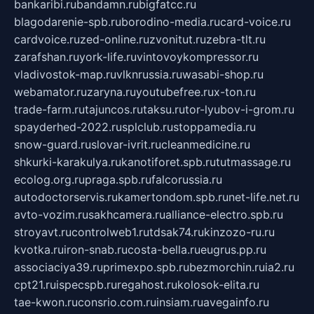
bankaribi.ru
bandamn.ru
bigfatcc.ru
blagodarenie-spb.ru
borodino-media.ru
card-voice.ru
cardvoice.ru
zed-online.ru
zvonitut.ru
zebra-tlt.ru
zarafshan.ru
york-life.ru
vintovoykompressor.ru
vladivostok-map.ru
vlknrussia.ru
wasabi-shop.ru
webamator.ru
zaryna.ru
youtubefree.ru
x-ton.ru
trade-farm.ru
tajuncos.ru
taksu.ru
tor-lyubov-i-grom.ru
spayderhed-2022.ru
splclub.ru
stoppamedia.ru
snow-guard.ru
slovar-ivrit.ru
cleanmedicine.ru
shkurki-karakulya.ru
kanotiforet.spb.ru
tutmassage.ru
ecolog.org.ru
praga.spb.ru
falcorussia.ru
autodoctorservis.ru
kamertondom.spb.ru
net-life.net.ru
avto-vozim.ru
sakhcamera.ru
alliance-electro.spb.ru
stroyavt.ru
controlweb1.ru
tdsak74.ru
kinzozo-ru.ru
kvotka.ru
iron-snab.ru
costa-bella.ru
eugrus.pp.ru
associaciya39.ru
primexpo.spb.ru
bezmorchin.ru
ia2.ru
cpt21.ru
ispecspb.ru
regahost.ru
kolosok-elita.ru
tae-kwon.ru
consrio.com.ru
insiam.ru
avegainfo.ru