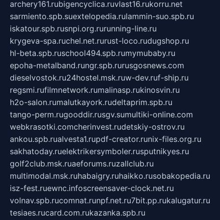
archery161.ru
bigencyclica.ru
vlast16.ru
korru.net
sarmiento.spb.su
extelopedia.ru
lammin-suo.spb.ru
iskatour.spb.ru
snpi.org.ru
running-line.ru
krygeva-spa.ru
chel.net.ru
rust-loco.ru
dugshop.ru
hl-beta.spb.ru
school494.spb.ru
mymubaby.ru
epoha-metalband.ru
ngr.spb.ru
rusgosnews.com
dieselvostok.ru
24hostel.msk.ru
w-dev.ru
f-ship.ru
regsmi.ru
filmnetwork.ru
malinasp.ru
kinosvin.ru
h2o-salon.ru
malutkayork.ru
deltaprim.spb.ru
tango-perm.ru
gooddir.ru
sgv.su
multiki-online.com
webkrasotki.com
cherinvest.ru
detskiy-ostrov.ru
ankou.spb.ru
alvesta1.ru
pdf-creator.ru
nix-files.org.ru
sakhatoday.ru
elektrikersymboler.ru
sputnikyes.ru
golf2club.msk.ru
aeforums.ru
zallclub.ru
multimodal.msk.ru
habaigry.ru
haikko.ru
sobakopedia.ru
isz-fest.ru
ewnc.info
screensaver-clock.net.ru
volnav.spb.ru
comnat.ru
npf.net.ru
7bit.pp.ru
kalugatur.ru
tesiaes.ru
card.com.ru
kazanka.spb.ru