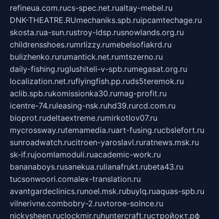
refineua.com.ru
cs-spec.net.ru
altay-mebel.ru
DNK-THEATRE.RU
mechaniks.spb.ru
ipcamtechage.ru
skosta.ru
a-sun.ru
stroy-ldsp.ru
snowlands.org.ru
childrensshoes.ru
mrlizzy.ru
mebelsofiakrd.ru
bulizhenko.ru
rumantick.net.ru
mtszerno.ru
daily-fishing.ru
glushiteli-v-spb.ru
megasat.org.ru
localization.net.ru
flyingfish.pp.ru
ds5teremok.ru
aclib.spb.ru
komissionka30.ru
mag-profit.ru
icentre-74.ru
leasing-nsk.ru
hd39.ru
rcd.com.ru
bioprot.ru
deltaextreme.ru
mirkotlov07.ru
mycrossway.ru
temamedia.ru
art-fusing.ru
cbslefort.ru
sunroadwatch.ru
citroen-yaroslavl.ru
ratnews.msk.ru
sk-if.ru
joomlamoduli.ru
academic-work.ru
bananaboys.ru
sanekua.ru
lianafrukt.ru
beta43.ru
tucsonwoori.com
alex-translation.ru
avantgardeclinics.ru
noel.msk.ru
buylq.ru
aquas-spb.ru
vilnerivne.com
bobry-2.ru
vtoroe-solnce.ru
nickysheen.ru
clockmir.ru
huntercraft.ru
стройокт.рф