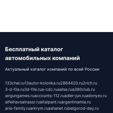
Бесплатный каталог
автомобильных компаний
Актуальный каталог компаний по всей России
133chel.ru
13autor-kolonka.ru
2864420.ru
2rich.ru
3-d-file.ru
3d-file.ru
a-cdc.ru
aalse.ru
a380club.ru
airgungames.ru
accounts-112.ru
adler-jun.ru
adonyev.ru
alfeihavsalnassr.ru
altaipant.ru
argentinamia.ru
aria-family.ru
arkrym.ru
ashanet.ru
belgorod-day.ru