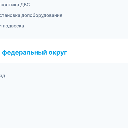
агностика ДВС
установка допоборудования
и подвеска
 федеральный округ
рад