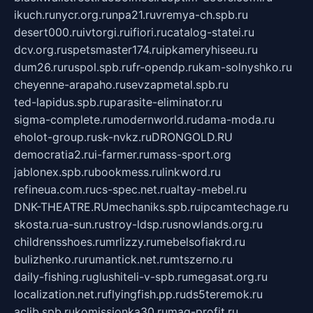
ikuch.ru
nycr.org.ru
npa21.ru
vremya-ch.spb.ru
desert000.ru
ivtorgi.ru
ifiori.ru
catalog-statei.ru
dcv.org.ru
spetsmaster174.ru
ipkameryhiseeu.ru
dum26.ru
ruspol.spb.ru
fr-opendp.ru
kam-solnyshko.ru
cheyenne-arapaho.ru
sevzapmetal.spb.ru
ted-lapidus.spb.ru
parasite-eliminator.ru
sigma-complete.ru
modernworld.ru
dama-moda.ru
eholot-group.ru
sk-nvkz.ru
DRONGOLD.RU
democratia2.ru
i-farmer.ru
mass-sport.org
jablonex.spb.ru
bookmess.ru
linkword.ru
refineua.com.ru
cs-spec.net.ru
altay-mebel.ru
DNK-THEATRE.RU
mechaniks.spb.ru
ipcamtechage.ru
skosta.ru
a-sun.ru
stroy-ldsp.ru
snowlands.org.ru
childrensshoes.ru
mrlizzy.ru
mebelsofiakrd.ru
bulizhenko.ru
rumantick.net.ru
mtszerno.ru
daily-fishing.ru
glushiteli-v-spb.ru
megasat.org.ru
localization.net.ru
flyingfish.pp.ru
ds5teremok.ru
aclib.spb.ru
komissionka30.ru
mag-profit.ru