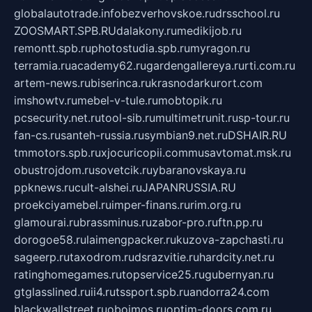
globalautotrade.info
bezverhovskoe.ru
drsschool.ru
ZOOSMART.SPB.RU
dalakony.ru
medikijob.ru
remontt.spb.ru
photostudia.spb.ru
myragon.ru
terramia.ru
academy62.ru
gardengallereya.ru
rti.com.ru
artem-news.ru
biserinca.ru
krasnodarkurort.com
imshowtv.ru
mebel-v-tule.ru
mobtopik.ru
pcsecurity.net.ru
tool-sib.ru
multimetrunit.ru
sp-tour.ru
fan-cs.ru
santeh-russia.ru
symbian9.net.ru
DSHAIR.RU
tmmotors.spb.ru
xjocuricopii.com
musavtomat.msk.ru
obustrojdom.ru
sovetcik.ru
ybaranovskaya.ru
ppknews.ru
cult-alshei.ru
JAPANRUSSIA.RU
proekciyamebel.ru
imper-finans.ru
rim.org.ru
glamourai.ru
brassminus.ru
zabor-pro.ru
ftn.pp.ru
dorogoe58.ru
laimengpacker.ru
kuzova-zapchasti.ru
sageerp.ru
taxodrom.ru
dsrazvitie.ru
hardcity.net.ru
ratinghomegames.ru
topservice25.ru
gubernyan.ru
gtglasslined.ru
ii4.ru
tssport.spb.ru
andorra24.com
blackwallstreet.ru
oboimos.ru
optim-doors.com.ru