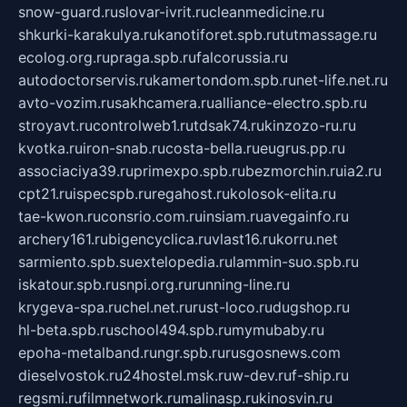
snow-guard.ru
slovar-ivrit.ru
cleanmedicine.ru
shkurki-karakulya.ru
kanotiforet.spb.ru
tutmassage.ru
ecolog.org.ru
praga.spb.ru
falcorussia.ru
autodoctorservis.ru
kamertondom.spb.ru
net-life.net.ru
avto-vozim.ru
sakhcamera.ru
alliance-electro.spb.ru
stroyavt.ru
controlweb1.ru
tdsak74.ru
kinzozo-ru.ru
kvotka.ru
iron-snab.ru
costa-bella.ru
eugrus.pp.ru
associaciya39.ru
primexpo.spb.ru
bezmorchin.ru
ia2.ru
cpt21.ru
ispecspb.ru
regahost.ru
kolosok-elita.ru
tae-kwon.ru
consrio.com.ru
insiam.ru
avegainfo.ru
archery161.ru
bigencyclica.ru
vlast16.ru
korru.net
sarmiento.spb.su
extelopedia.ru
lammin-suo.spb.ru
iskatour.spb.ru
snpi.org.ru
running-line.ru
krygeva-spa.ru
chel.net.ru
rust-loco.ru
dugshop.ru
hl-beta.spb.ru
school494.spb.ru
mymubaby.ru
epoha-metalband.ru
ngr.spb.ru
rusgosnews.com
dieselvostok.ru
24hostel.msk.ru
w-dev.ru
f-ship.ru
regsmi.ru
filmnetwork.ru
malinasp.ru
kinosvin.ru