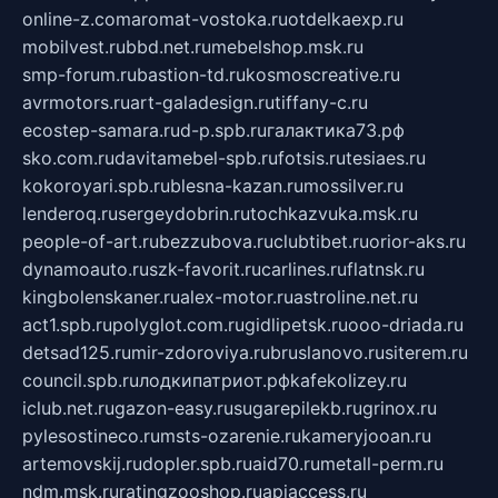
online-z.com
aromat-vostoka.ru
otdelkaexp.ru
mobilvest.ru
bbd.net.ru
mebelshop.msk.ru
smp-forum.ru
bastion-td.ru
kosmoscreative.ru
avrmotors.ru
art-galadesign.ru
tiffany-c.ru
ecostep-samara.ru
d-p.spb.ru
галактика73.рф
sko.com.ru
davitamebel-spb.ru
fotsis.ru
tesiaes.ru
kokoroyari.spb.ru
blesna-kazan.ru
mossilver.ru
lenderoq.ru
sergeydobrin.ru
tochkazvuka.msk.ru
people-of-art.ru
bezzubova.ru
clubtibet.ru
orior-aks.ru
dynamoauto.ru
szk-favorit.ru
carlines.ru
flatnsk.ru
kingbolenskaner.ru
alex-motor.ru
astroline.net.ru
act1.spb.ru
polyglot.com.ru
gidlipetsk.ru
ooo-driada.ru
detsad125.ru
mir-zdoroviya.ru
bruslanovo.ru
siterem.ru
council.spb.ru
лодкипатриот.рф
kafekolizey.ru
iclub.net.ru
gazon-easy.ru
sugarepilekb.ru
grinox.ru
pylesostineco.ru
msts-ozarenie.ru
kameryjooan.ru
artemovskij.ru
dopler.spb.ru
aid70.ru
metall-perm.ru
ndm.msk.ru
ratingzooshop.ru
apiaccess.ru