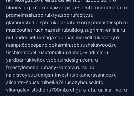
refine.org.ru
uk-krein.ru
kamensk61.ru
zooclub.info
filonov.org.ru
технокамск.рф
ra-spectr.ru
ooodriada.ru
promelmash.spb.ru
ixtys.spb.ru
fccity.ru
glamourstudio.spb.ru
kola-nature.org
spbmaster.spb.ru
musicoutlet.ru
china.msk.ru
bulldog.su
grimm-online.ru
outlander.net.ru
maga.spb.ru
anime-sell.ru
keseloy.ru
газприборсервис.рф
karmin.spb.ru
shekswood.ru
tischlermebel.ru
automall66.ru
mag-vladimir.ru
yardbar.ru
kiwitour.spb.ru
indesign.com.ru
freestylemebel.ru
bany-samara.ru
rsei.ru
naidisvoyput.ru
mgsn-invest.ru
ipkamerasannce.ru
alicante-house.ru
ibelka74.ru
cozyhouse.info
vlkargalev-studio.ru
700mb.ru
figura-ufa.ru
alina-live.ru
belarusiannews.ru
womenknow.ru
dos-vniimk.ru
sega.net.ru
dv.net.ru
phenomenonsofhistory.com
telesputnik.net.ru
wall.pp.ru
pylesosroidmi.ru
gtc-clan.ru
cligs.ru
bibikazap.ru
popova.org.ru
netwhistler.spb.ru
bellvil.ru
bonzon.ru
iss-vladik.ru