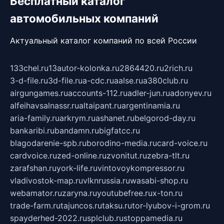
Бесплатный каталог
автомобильных компаний
Актуальный каталог компаний по всей России
133chel.ru
13autor-kolonka.ru
2864420.ru
2rich.ru
3-d-file.ru
3d-file.ru
a-cdc.ru
aalse.ru
a380club.ru
airgungames.ru
accounts-112.ru
adler-jun.ru
adonyev.ru
alfeihavsalnassr.ru
altaipant.ru
argentinamia.ru
aria-family.ru
arkrym.ru
ashanet.ru
belgorod-day.ru
bankaribi.ru
bandamn.ru
bigfatcc.ru
blagodarenie-spb.ru
borodino-media.ru
card-voice.ru
cardvoice.ru
zed-online.ru
zvonitut.ru
zebra-tlt.ru
zarafshan.ru
york-life.ru
vintovoykompressor.ru
vladivostok-map.ru
vlknrussia.ru
wasabi-shop.ru
webamator.ru
zaryna.ru
youtubefree.ru
x-ton.ru
trade-farm.ru
tajuncos.ru
taksu.ru
tor-lyubov-i-grom.ru
spayderhed-2022.ru
splclub.ru
stoppamedia.ru