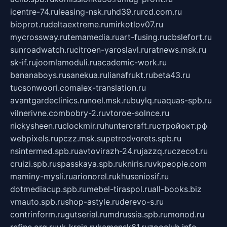
icentre-74.ru
leasing-nsk.ru
hd39.ru
rcd.com.ru
bioprot.ru
deltaextreme.ru
mirkotlov07.ru
mycrossway.ru
temamedia.ru
art-fusing.ru
cbslefort.ru
sunroadwatch.ru
citroen-yaroslavl.ru
ratnews.msk.ru
sk-if.ru
joomlamoduli.ru
academic-work.ru
bananaboys.ru
sanekua.ru
lianafrukt.ru
beta43.ru
tucsonwoori.com
alex-translation.ru
avantgardeclinics.ru
noel.msk.ru
buylq.ru
aquas-spb.ru
vilnerivne.com
bobry-2.ru
vtoroe-solnce.ru
nickysheen.ru
clockmir.ru
huntercraft.ru
стройокт.рф
webpixels.ru
pczz.msk.su
petrodvorets.spb.ru
nsintermed.spb.ru
avtovirazh-24.ru
jazzq.ru
czecot.ru
cruizi.spb.ru
spasskaya.spb.ru
kniris.ru
vkpeople.com
maminy-mysli.ru
arionorel.ru
khuseniosif.ru
dotmediacup.spb.ru
mebel-tiraspol.ru
all-books.biz
vmauto.spb.ru
shop-astyle.ru
derevo-s.ru
contrinform.ru
gutserial.ru
mdrussia.spb.ru
monod.ru