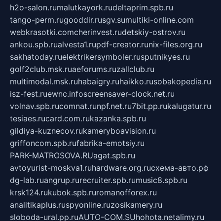
h2o-salon.ru
malutkayork.ru
deltaprim.spb.ru
tango-perm.ru
gooddir.ru
sgv.su
multiki-online.com
webkrasotki.com
cherinvest.ru
detskiy-ostrov.ru
ankou.spb.ru
alvesta1.ru
pdf-creator.ru
nix-files.org.ru
sakhatoday.ru
elektrikersymboler.ru
sputnikyes.ru
golf2club.msk.ru
aeforums.ru
zallclub.ru
multimodal.msk.ru
habaigry.ru
haikko.ru
sobakopedia.ru
isz-fest.ru
ewnc.info
screensaver-clock.net.ru
volnav.spb.ru
comnat.ru
npf.net.ru
7bit.pp.ru
kalugatur.ru
tesiaes.ru
card.com.ru
kazanka.spb.ru
gildiya-kuznecov.ru
kameryboavision.ru
griffoncom.spb.ru
fabrika-emotsiy.ru
PARK-MATROSOVA.RU
agat.spb.ru
avtoyurist-moskva1.ru
hardware.org.ru
схема-авто.рф
dg-lab.ru
angrup.ru
recruiter.spb.ru
music8.spb.ru
krsk124.ru
kubok.spb.ru
romanofforex.ru
analitikaplus.ru
spyonline.ru
zosikamery.ru
sloboda-ural.pp.ru
AUTO-COM.SU
hohota.net
alimy.ru