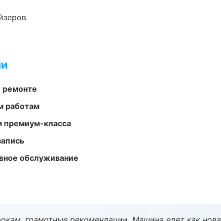
йзеров
ми
и ремонте
м работам
м премиум-класса
запись
вное обслуживание
окам, грамотные рекомендации. Машина едет как нова