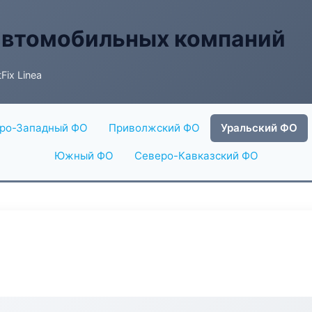
автомобильных компаний
Fix Linea
ро-Западный ФО
Приволжский ФО
Уральский ФО
Южный ФО
Северо-Кавказский ФО