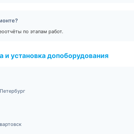
монте?
еоотчёты по этапам работ.
 и установка допоборудования
-Петербург
евартовск