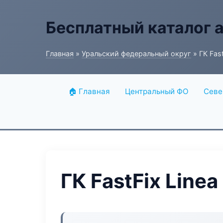
Бесплатный каталог 
Главная
»
Уральский федеральный округ
» ГК Fast
🏠 Главная
Центральный ФО
Севе
ГК FastFix Linea