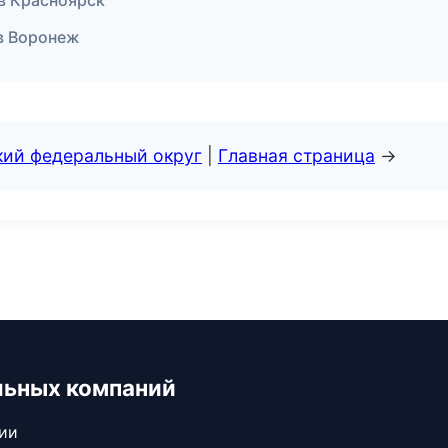
 в Красноярск
 в Воронеж
кий федеральный округ
|
Главная страница
→
льных компаний
сии