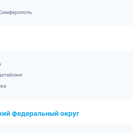
 Симферополь
а
детейлинг
ика
ский федеральный округ