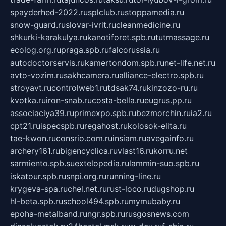
spayderhed-2022.ru
splclub.ru
stoppamedia.ru
snow-guard.ru
slovar-ivrit.ru
cleanmedicine.ru
shkurki-karakulya.ru
kanotiforet.spb.ru
tutmassage.ru
ecolog.org.ru
praga.spb.ru
falcorussia.ru
autodoctorservis.ru
kamertondom.spb.ru
net-life.net.ru
avto-vozim.ru
sakhcamera.ru
alliance-electro.spb.ru
stroyavt.ru
controlweb1.ru
tdsak74.ru
kinzozo-ru.ru
kvotka.ru
iron-snab.ru
costa-bella.ru
eugrus.pp.ru
associaciya39.ru
primexpo.spb.ru
bezmorchin.ru
ia2.ru
cpt21.ru
ispecspb.ru
regahost.ru
kolosok-elita.ru
tae-kwon.ru
consrio.com.ru
insiam.ru
avegainfo.ru
archery161.ru
bigencyclica.ru
vlast16.ru
korru.net
sarmiento.spb.su
extelopedia.ru
lammin-suo.spb.ru
iskatour.spb.ru
snpi.org.ru
running-line.ru
krygeva-spa.ru
chel.net.ru
rust-loco.ru
dugshop.ru
hl-beta.spb.ru
school494.spb.ru
mymubaby.ru
epoha-metalband.ru
ngr.spb.ru
rusgosnews.com