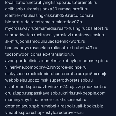
localization.net.ru
flyingfish.pp.ru
ds5teremok.ru
aclib.spb.ru
komissionka30.ru
mag-profit.ru
icentre-74.ru
leasing-nsk.ru
hd39.ru
rcd.com.ru
bioprot.ru
deltaextreme.ru
mirkotlov07.ru
mycrossway.ru
temamedia.ru
art-fusing.ru
cbslefort.ru
sunroadwatch.ru
citroen-yaroslavl.ru
ratnews.msk.ru
sk-if.ru
joomlamoduli.ru
academic-work.ru
bananaboys.ru
sanekua.ru
lianafrukt.ru
beta43.ru
tucsonwoori.com
alex-translation.ru
avantgardeclinics.ru
noel.msk.ru
buylq.ru
aquas-spb.ru
vilnerivne.com
bobry-2.ru
vtoroe-solnce.ru
nickysheen.ru
clockmir.ru
huntercraft.ru
стройокт.рф
webpixels.ru
pczz.msk.su
petrodvorets.spb.ru
nsintermed.spb.ru
avtovirazh-24.ru
jazzq.ru
czecot.ru
cruizi.spb.ru
spasskaya.spb.ru
kniris.ru
vkpeople.com
maminy-mysli.ru
arionorel.ru
khuseniosif.ru
dotmediacup.spb.ru
mebel-tiraspol.ru
all-books.biz
vmauto.spb.ru
shop-astyle.ru
derevo-s.ru