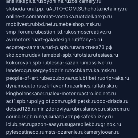
analitikaplus.ru
spyonline.ru
zosikamery.ru
sloboda-ural.pp.ru
AUTO-COM.SU
hohota.net
alimy.ru
online-z.com
aromat-vostoka.ru
otdelkaexp.ru
mobilvest.ru
bbd.net.ru
mebelshop.msk.ru
smp-forum.ru
bastion-td.ru
kosmoscreative.ru
avrmotors.ru
art-galadesign.ru
tiffany-c.ru
ecostep-samara.ru
d-p.spb.ru
галактика73.рф
sko.com.ru
davitamebel-spb.ru
fotsis.ru
tesiaes.ru
kokoroyari.spb.ru
blesna-kazan.ru
mossilver.ru
lenderoq.ru
sergeydobrin.ru
tochkazvuka.msk.ru
people-of-art.ru
bezzubova.ru
clubtibet.ru
orior-aks.ru
dynamoauto.ru
szk-favorit.ru
carlines.ru
flatnsk.ru
kingbolenskaner.ru
alex-motor.ru
astroline.net.ru
act1.spb.ru
polyglot.com.ru
gidlipetsk.ru
ooo-driada.ru
detsad125.ru
mir-zdoroviya.ru
bruslanovo.ru
siterem.ru
council.spb.ru
лодкипатриот.рф
kafekolizey.ru
iclub.net.ru
gazon-easy.ru
sugarepilekb.ru
grinox.ru
pylesostineco.ru
msts-ozarenie.ru
kameryjooan.ru