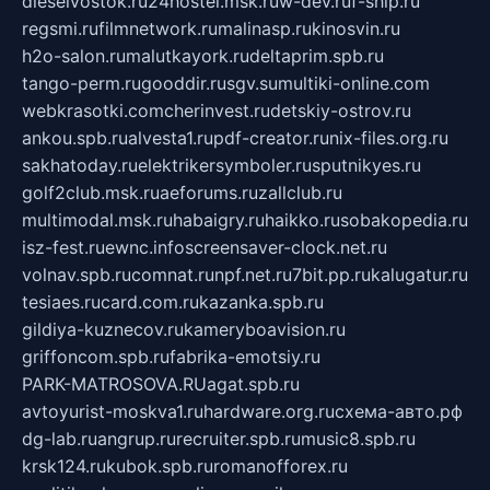
dieselvostok.ru
24hostel.msk.ru
w-dev.ru
f-ship.ru
regsmi.ru
filmnetwork.ru
malinasp.ru
kinosvin.ru
h2o-salon.ru
malutkayork.ru
deltaprim.spb.ru
tango-perm.ru
gooddir.ru
sgv.su
multiki-online.com
webkrasotki.com
cherinvest.ru
detskiy-ostrov.ru
ankou.spb.ru
alvesta1.ru
pdf-creator.ru
nix-files.org.ru
sakhatoday.ru
elektrikersymboler.ru
sputnikyes.ru
golf2club.msk.ru
aeforums.ru
zallclub.ru
multimodal.msk.ru
habaigry.ru
haikko.ru
sobakopedia.ru
isz-fest.ru
ewnc.info
screensaver-clock.net.ru
volnav.spb.ru
comnat.ru
npf.net.ru
7bit.pp.ru
kalugatur.ru
tesiaes.ru
card.com.ru
kazanka.spb.ru
gildiya-kuznecov.ru
kameryboavision.ru
griffoncom.spb.ru
fabrika-emotsiy.ru
PARK-MATROSOVA.RU
agat.spb.ru
avtoyurist-moskva1.ru
hardware.org.ru
схема-авто.рф
dg-lab.ru
angrup.ru
recruiter.spb.ru
music8.spb.ru
krsk124.ru
kubok.spb.ru
romanofforex.ru