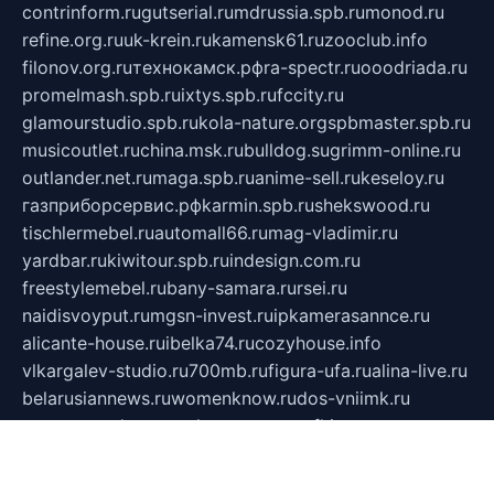
contrinform.ru
gutserial.ru
mdrussia.spb.ru
monod.ru
refine.org.ru
uk-krein.ru
kamensk61.ru
zooclub.info
filonov.org.ru
технокамск.рф
ra-spectr.ru
ooodriada.ru
promelmash.spb.ru
ixtys.spb.ru
fccity.ru
glamourstudio.spb.ru
kola-nature.org
spbmaster.spb.ru
musicoutlet.ru
china.msk.ru
bulldog.su
grimm-online.ru
outlander.net.ru
maga.spb.ru
anime-sell.ru
keseloy.ru
газприборсервис.рф
karmin.spb.ru
shekswood.ru
tischlermebel.ru
automall66.ru
mag-vladimir.ru
yardbar.ru
kiwitour.spb.ru
indesign.com.ru
freestylemebel.ru
bany-samara.ru
rsei.ru
naidisvoyput.ru
mgsn-invest.ru
ipkamerasannce.ru
alicante-house.ru
ibelka74.ru
cozyhouse.info
vlkargalev-studio.ru
700mb.ru
figura-ufa.ru
alina-live.ru
belarusiannews.ru
womenknow.ru
dos-vniimk.ru
sega.net.ru
dv.net.ru
phenomenonsofhistory.com
telesputnik.net.ru
wall.pp.ru
pylesosroidmi.ru
gtc-clan.ru
cligs.ru
bibikazap.ru
popova.org.ru