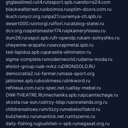
gtglasslined.ru
ii4.ru
tssport.spb.ru
andorra24.com
blackwallstreet.ru
oboimos.ru
optim-doors.com.ru
ikuch.ru
nycr.org.ru
npa21.ru
vremya-ch.spb.ru
desert000.ru
ivtorgi.ru
ifiori.ru
catalog-statei.ru
dcv.org.ru
spetsmaster174.ru
ipkameryhiseeu.ru
dum26.ru
ruspol.spb.ru
fr-opendp.ru
kam-solnyshko.ru
cheyenne-arapaho.ru
sevzapmetal.spb.ru
ted-lapidus.spb.ru
parasite-eliminator.ru
sigma-complete.ru
modernworld.ru
dama-moda.ru
eholot-group.ru
sk-nvkz.ru
DRONGOLD.RU
democratia2.ru
i-farmer.ru
mass-sport.org
jablonex.spb.ru
bookmess.ru
linkword.ru
refineua.com.ru
cs-spec.net.ru
altay-mebel.ru
DNK-THEATRE.RU
mechaniks.spb.ru
ipcamtechage.ru
skosta.ru
a-sun.ru
stroy-ldsp.ru
snowlands.org.ru
childrensshoes.ru
mrlizzy.ru
mebelsofiakrd.ru
bulizhenko.ru
rumantick.net.ru
mtszerno.ru
daily-fishing.ru
glushiteli-v-spb.ru
megasat.org.ru