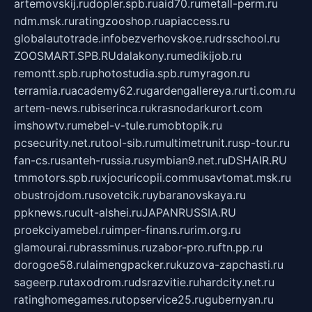
artemovskij.ru
dopler.spb.ru
aid70.ru
metall-perm.ru
ndm.msk.ru
ratingzooshop.ru
apiaccess.ru
globalautotrade.info
bezverhovskoe.ru
drsschool.ru
ZOOSMART.SPB.RU
dalakony.ru
medikijob.ru
remontt.spb.ru
photostudia.spb.ru
myragon.ru
terramia.ru
academy62.ru
gardengallereya.ru
rti.com.ru
artem-news.ru
biserinca.ru
krasnodarkurort.com
imshowtv.ru
mebel-v-tule.ru
mobtopik.ru
pcsecurity.net.ru
tool-sib.ru
multimetrunit.ru
sp-tour.ru
fan-cs.ru
santeh-russia.ru
symbian9.net.ru
DSHAIR.RU
tmmotors.spb.ru
xjocuricopii.com
musavtomat.msk.ru
obustrojdom.ru
sovetcik.ru
ybaranovskaya.ru
ppknews.ru
cult-alshei.ru
JAPANRUSSIA.RU
proekciyamebel.ru
imper-finans.ru
rim.org.ru
glamourai.ru
brassminus.ru
zabor-pro.ru
ftn.pp.ru
dorogoe58.ru
laimengpacker.ru
kuzova-zapchasti.ru
sageerp.ru
taxodrom.ru
dsrazvitie.ru
hardcity.net.ru
ratinghomegames.ru
topservice25.ru
gubernyan.ru