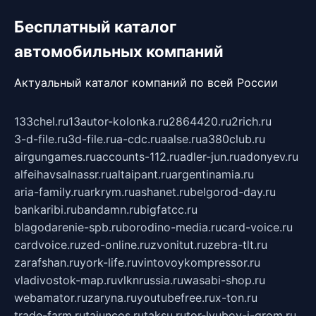
Бесплатный каталог
автомобильных компаний
Актуальный каталог компаний по всей России
133chel.ru
13autor-kolonka.ru
2864420.ru
2rich.ru
3-d-file.ru
3d-file.ru
a-cdc.ru
aalse.ru
a380club.ru
airgungames.ru
accounts-112.ru
adler-jun.ru
adonyev.ru
alfeihavsalnassr.ru
altaipant.ru
argentinamia.ru
aria-family.ru
arkrym.ru
ashanet.ru
belgorod-day.ru
bankaribi.ru
bandamn.ru
bigfatcc.ru
blagodarenie-spb.ru
borodino-media.ru
card-voice.ru
cardvoice.ru
zed-online.ru
zvonitut.ru
zebra-tlt.ru
zarafshan.ru
york-life.ru
vintovoykompressor.ru
vladivostok-map.ru
vlknrussia.ru
wasabi-shop.ru
webamator.ru
zaryna.ru
youtubefree.ru
x-ton.ru
trade-farm.ru
tajuncos.ru
taksu.ru
tor-lyubov-i-grom.ru