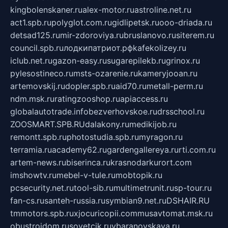
kingbolenskaner.ru
alex-motor.ru
astroline.net.ru
act1.spb.ru
polyglot.com.ru
gidlipetsk.ru
ooo-driada.ru
detsad125.ru
mir-zdoroviya.ru
bruslanovo.ru
siterem.ru
council.spb.ru
лодкипатриот.рф
kafekolizey.ru
iclub.net.ru
gazon-easy.ru
sugarepilekb.ru
grinox.ru
pylesostineco.ru
msts-ozarenie.ru
kameryjooan.ru
artemovskij.ru
dopler.spb.ru
aid70.ru
metall-perm.ru
ndm.msk.ru
ratingzooshop.ru
apiaccess.ru
globalautotrade.info
bezverhovskoe.ru
drsschool.ru
ZOOSMART.SPB.RU
dalakony.ru
medikijob.ru
remontt.spb.ru
photostudia.spb.ru
myragon.ru
terramia.ru
academy62.ru
gardengallereya.ru
rti.com.ru
artem-news.ru
biserinca.ru
krasnodarkurort.com
imshowtv.ru
mebel-v-tule.ru
mobtopik.ru
pcsecurity.net.ru
tool-sib.ru
multimetrunit.ru
sp-tour.ru
fan-cs.ru
santeh-russia.ru
symbian9.net.ru
DSHAIR.RU
tmmotors.spb.ru
xjocuricopii.com
musavtomat.msk.ru
obustrojdom.ru
sovetcik.ru
ybaranovskaya.ru