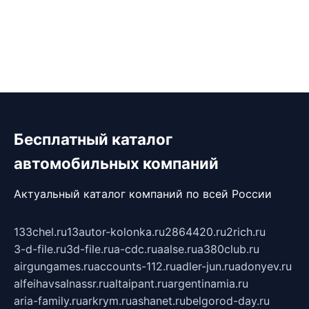
Бесплатный каталог
автомобильных компаний
Актуальный каталог компаний по всей России
133chel.ru
13autor-kolonka.ru
2864420.ru
2rich.ru
3-d-file.ru
3d-file.ru
a-cdc.ru
aalse.ru
a380club.ru
airgungames.ru
accounts-112.ru
adler-jun.ru
adonyev.ru
alfeihavsalnassr.ru
altaipant.ru
argentinamia.ru
aria-family.ru
arkrym.ru
ashanet.ru
belgorod-day.ru