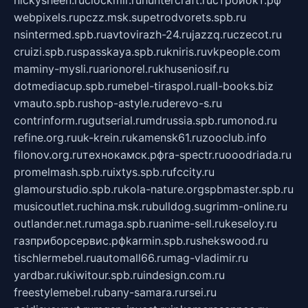
webpixels.ru
pczz.msk.su
petrodvorets.spb.ru
nsintermed.spb.ru
avtovirazh-24.ru
jazzq.ru
czecot.ru
cruizi.spb.ru
spasskaya.spb.ru
kniris.ru
vkpeople.com
maminy-mysli.ru
arionorel.ru
khuseniosif.ru
dotmediacup.spb.ru
mebel-tiraspol.ru
all-books.biz
vmauto.spb.ru
shop-astyle.ru
derevo-s.ru
contrinform.ru
gutserial.ru
mdrussia.spb.ru
monod.ru
refine.org.ru
uk-krein.ru
kamensk61.ru
zooclub.info
filonov.org.ru
технокамск.рф
ra-spectr.ru
ooodriada.ru
promelmash.spb.ru
ixtys.spb.ru
fccity.ru
glamourstudio.spb.ru
kola-nature.org
spbmaster.spb.ru
musicoutlet.ru
china.msk.ru
bulldog.su
grimm-online.ru
outlander.net.ru
maga.spb.ru
anime-sell.ru
keseloy.ru
газприборсервис.рф
karmin.spb.ru
shekswood.ru
tischlermebel.ru
automall66.ru
mag-vladimir.ru
yardbar.ru
kiwitour.spb.ru
indesign.com.ru
freestylemebel.ru
bany-samara.ru
rsei.ru