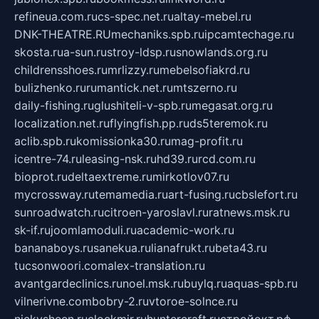
refineua.com.ru
cs-spec.net.ru
altay-mebel.ru
DNK-THEATRE.RU
mechaniks.spb.ru
ipcamtechage.ru
skosta.ru
a-sun.ru
stroy-ldsp.ru
snowlands.org.ru
childrensshoes.ru
mrlizzy.ru
mebelsofiakrd.ru
bulizhenko.ru
rumantick.net.ru
mtszerno.ru
daily-fishing.ru
glushiteli-v-spb.ru
megasat.org.ru
localization.net.ru
flyingfish.pp.ru
ds5teremok.ru
aclib.spb.ru
komissionka30.ru
mag-profit.ru
icentre-74.ru
leasing-nsk.ru
hd39.ru
rcd.com.ru
bioprot.ru
deltaextreme.ru
mirkotlov07.ru
mycrossway.ru
temamedia.ru
art-fusing.ru
cbslefort.ru
sunroadwatch.ru
citroen-yaroslavl.ru
ratnews.msk.ru
sk-if.ru
joomlamoduli.ru
academic-work.ru
bananaboys.ru
sanekua.ru
lianafrukt.ru
beta43.ru
tucsonwoori.com
alex-translation.ru
avantgardeclinics.ru
noel.msk.ru
buylq.ru
aquas-spb.ru
vilnerivne.com
bobry-2.ru
vtoroe-solnce.ru
nickysheen.ru
clockmir.ru
huntercraft.ru
стройокт.рф