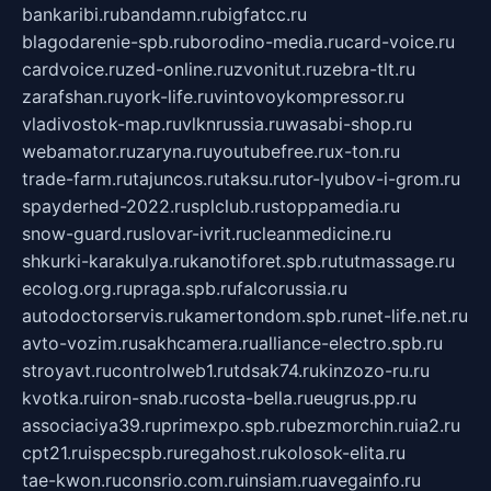
bankaribi.ru
bandamn.ru
bigfatcc.ru
blagodarenie-spb.ru
borodino-media.ru
card-voice.ru
cardvoice.ru
zed-online.ru
zvonitut.ru
zebra-tlt.ru
zarafshan.ru
york-life.ru
vintovoykompressor.ru
vladivostok-map.ru
vlknrussia.ru
wasabi-shop.ru
webamator.ru
zaryna.ru
youtubefree.ru
x-ton.ru
trade-farm.ru
tajuncos.ru
taksu.ru
tor-lyubov-i-grom.ru
spayderhed-2022.ru
splclub.ru
stoppamedia.ru
snow-guard.ru
slovar-ivrit.ru
cleanmedicine.ru
shkurki-karakulya.ru
kanotiforet.spb.ru
tutmassage.ru
ecolog.org.ru
praga.spb.ru
falcorussia.ru
autodoctorservis.ru
kamertondom.spb.ru
net-life.net.ru
avto-vozim.ru
sakhcamera.ru
alliance-electro.spb.ru
stroyavt.ru
controlweb1.ru
tdsak74.ru
kinzozo-ru.ru
kvotka.ru
iron-snab.ru
costa-bella.ru
eugrus.pp.ru
associaciya39.ru
primexpo.spb.ru
bezmorchin.ru
ia2.ru
cpt21.ru
ispecspb.ru
regahost.ru
kolosok-elita.ru
tae-kwon.ru
consrio.com.ru
insiam.ru
avegainfo.ru