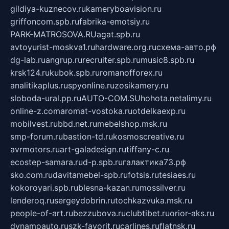
gildiya-kuznecov.ru
kameryboavision.ru
griffoncom.spb.ru
fabrika-emotsiy.ru
PARK-MATROSOVA.RU
agat.spb.ru
avtoyurist-moskva1.ru
hardware.org.ru
схема-авто.рф
dg-lab.ru
angrup.ru
recruiter.spb.ru
music8.spb.ru
krsk124.ru
kubok.spb.ru
romanofforex.ru
analitikaplus.ru
spyonline.ru
zosikamery.ru
sloboda-ural.pp.ru
AUTO-COM.SU
hohota.net
alimy.ru
online-z.com
aromat-vostoka.ru
otdelkaexp.ru
mobilvest.ru
bbd.net.ru
mebelshop.msk.ru
smp-forum.ru
bastion-td.ru
kosmoscreative.ru
avrmotors.ru
art-galadesign.ru
tiffany-c.ru
ecostep-samara.ru
d-p.spb.ru
галактика73.рф
sko.com.ru
davitamebel-spb.ru
fotsis.ru
tesiaes.ru
kokoroyari.spb.ru
blesna-kazan.ru
mossilver.ru
lenderoq.ru
sergeydobrin.ru
tochkazvuka.msk.ru
people-of-art.ru
bezzubova.ru
clubtibet.ru
orior-aks.ru
dynamoauto.ru
szk-favorit.ru
carlines.ru
flatnsk.ru