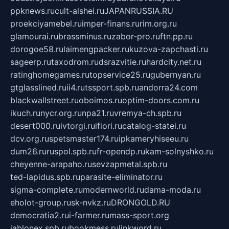
ppknews.ru
cult-alshei.ru
JAPANRUSSIA.RU
proekciyamebel.ru
imper-finans.ru
rim.org.ru
glamourai.ru
brassminus.ru
zabor-pro.ru
ftn.pp.ru
dorogoe58.ru
laimengpacker.ru
kuzova-zapchasti.ru
sageerp.ru
taxodrom.ru
dsrazvitie.ru
hardcity.net.ru
ratinghomegames.ru
topservice25.ru
gubernyan.ru
gtglasslined.ru
ii4.ru
tssport.spb.ru
andorra24.com
blackwallstreet.ru
oboimos.ru
optim-doors.com.ru
ikuch.ru
nycr.org.ru
npa21.ru
vremya-ch.spb.ru
desert000.ru
ivtorgi.ru
ifiori.ru
catalog-statei.ru
dcv.org.ru
spetsmaster174.ru
ipkameryhiseeu.ru
dum26.ru
ruspol.spb.ru
fr-opendp.ru
kam-solnyshko.ru
cheyenne-arapaho.ru
sevzapmetal.spb.ru
ted-lapidus.spb.ru
parasite-eliminator.ru
sigma-complete.ru
modernworld.ru
dama-moda.ru
eholot-group.ru
sk-nvkz.ru
DRONGOLD.RU
democratia2.ru
i-farmer.ru
mass-sport.org
jablonex.spb.ru
bookmess.ru
linkword.ru