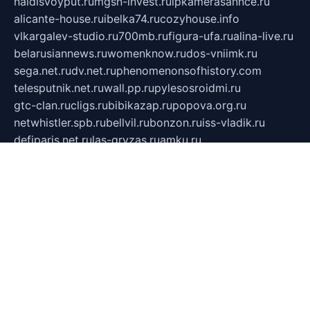
naidisvoyput.ru
mgsn-invest.ru
ipkamerasannce.ru
alicante-house.ru
ibelka74.ru
cozyhouse.info
vlkargalev-studio.ru
700mb.ru
figura-ufa.ru
alina-live.ru
belarusiannews.ru
womenknow.ru
dos-vniimk.ru
sega.net.ru
dv.net.ru
phenomenonsofhistory.com
telesputnik.net.ru
wall.pp.ru
pylesosroidmi.ru
gtc-clan.ru
cligs.ru
bibikazap.ru
popova.org.ru
netwhistler.spb.ru
bellvil.ru
bonzon.ru
iss-vladik.ru
defiparis.net.ru
las-gryzas.ru
amku.ru
electednews.spb.ru
feather.org.ru
spar72.ru
tankiigri.ru
dominus.com.ru
ibtree.ru
sanykool.pp.ru
unixlib.org.ru
menatep.spb.ru
gartenterrassen.ru
printeka.ru
skvozilka.com.ru
parkovka-pub.ru
lovemobi.ru
art-ru.ru
emulatorz.com.ru
alucomp.com.ru
tatforum.com.ru
alternativa-profi.ru
dermakler.ru
artsurvey.ru
aredir.ru
khimspas.ru
centr-maxi.ru
2018r.ru
bort-stomer-defort.ru
professional2.ru
gibsons.ru
artselena.ru
art-pilot.ru
ingredient.spb.ru