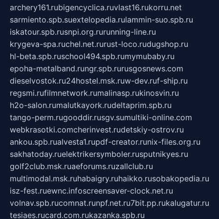
archery161.ru
bigencyclica.ru
vlast16.ru
korru.net
sarmiento.spb.su
extelopedia.ru
lammin-suo.spb.ru
iskatour.spb.ru
snpi.org.ru
running-line.ru
krygeva-spa.ru
chel.net.ru
rust-loco.ru
dugshop.ru
hl-beta.spb.ru
school494.spb.ru
mymubaby.ru
epoha-metalband.ru
ngr.spb.ru
rusgosnews.com
dieselvostok.ru
24hostel.msk.ru
w-dev.ru
f-ship.ru
regsmi.ru
filmnetwork.ru
malinasp.ru
kinosvin.ru
h2o-salon.ru
malutkayork.ru
deltaprim.spb.ru
tango-perm.ru
gooddir.ru
sgv.su
multiki-online.com
webkrasotki.com
cherinvest.ru
detskiy-ostrov.ru
ankou.spb.ru
alvesta1.ru
pdf-creator.ru
nix-files.org.ru
sakhatoday.ru
elektrikersymboler.ru
sputnikyes.ru
golf2club.msk.ru
aeforums.ru
zallclub.ru
multimodal.msk.ru
habaigry.ru
haikko.ru
sobakopedia.ru
isz-fest.ru
ewnc.info
screensaver-clock.net.ru
volnav.spb.ru
comnat.ru
npf.net.ru
7bit.pp.ru
kalugatur.ru
tesiaes.ru
card.com.ru
kazanka.spb.ru