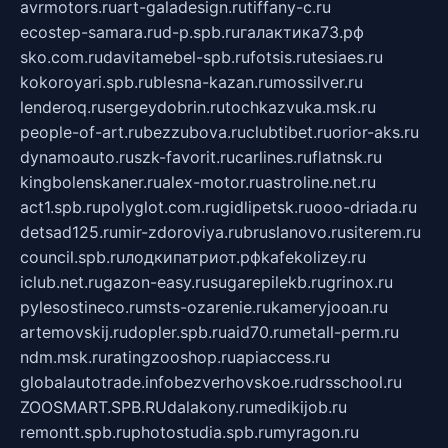
avrmotors.ru
art-galadesign.ru
tiffany-c.ru
ecostep-samara.ru
d-p.spb.ru
галактика73.рф
sko.com.ru
davitamebel-spb.ru
fotsis.ru
tesiaes.ru
kokoroyari.spb.ru
blesna-kazan.ru
mossilver.ru
lenderoq.ru
sergeydobrin.ru
tochkazvuka.msk.ru
people-of-art.ru
bezzubova.ru
clubtibet.ru
orior-aks.ru
dynamoauto.ru
szk-favorit.ru
carlines.ru
flatnsk.ru
kingbolenskaner.ru
alex-motor.ru
astroline.net.ru
act1.spb.ru
polyglot.com.ru
gidlipetsk.ru
ooo-driada.ru
detsad125.ru
mir-zdoroviya.ru
bruslanovo.ru
siterem.ru
council.spb.ru
лодкипатриот.рф
kafekolizey.ru
iclub.net.ru
gazon-easy.ru
sugarepilekb.ru
grinox.ru
pylesostineco.ru
msts-ozarenie.ru
kameryjooan.ru
artemovskij.ru
dopler.spb.ru
aid70.ru
metall-perm.ru
ndm.msk.ru
ratingzooshop.ru
apiaccess.ru
globalautotrade.info
bezverhovskoe.ru
drsschool.ru
ZOOSMART.SPB.RU
dalakony.ru
medikijob.ru
remontt.spb.ru
photostudia.spb.ru
myragon.ru