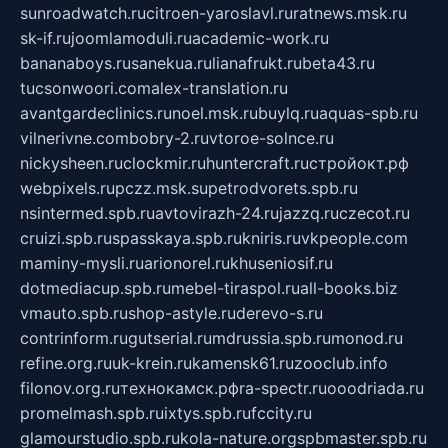
sunroadwatch.ru
citroen-yaroslavl.ru
ratnews.msk.ru
sk-if.ru
joomlamoduli.ru
academic-work.ru
bananaboys.ru
sanekua.ru
lianafrukt.ru
beta43.ru
tucsonwoori.com
alex-translation.ru
avantgardeclinics.ru
noel.msk.ru
buylq.ru
aquas-spb.ru
vilnerivne.com
bobry-2.ru
vtoroe-solnce.ru
nickysheen.ru
clockmir.ru
huntercraft.ru
стройокт.рф
webpixels.ru
pczz.msk.su
petrodvorets.spb.ru
nsintermed.spb.ru
avtovirazh-24.ru
jazzq.ru
czecot.ru
cruizi.spb.ru
spasskaya.spb.ru
kniris.ru
vkpeople.com
maminy-mysli.ru
arionorel.ru
khuseniosif.ru
dotmediacup.spb.ru
mebel-tiraspol.ru
all-books.biz
vmauto.spb.ru
shop-astyle.ru
derevo-s.ru
contrinform.ru
gutserial.ru
mdrussia.spb.ru
monod.ru
refine.org.ru
uk-krein.ru
kamensk61.ru
zooclub.info
filonov.org.ru
технокамск.рф
ra-spectr.ru
ooodriada.ru
promelmash.spb.ru
ixtys.spb.ru
fccity.ru
glamourstudio.spb.ru
kola-nature.org
spbmaster.spb.ru