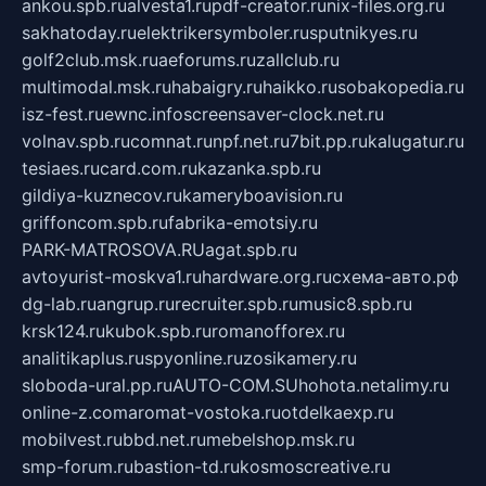
ankou.spb.ru
alvesta1.ru
pdf-creator.ru
nix-files.org.ru
sakhatoday.ru
elektrikersymboler.ru
sputnikyes.ru
golf2club.msk.ru
aeforums.ru
zallclub.ru
multimodal.msk.ru
habaigry.ru
haikko.ru
sobakopedia.ru
isz-fest.ru
ewnc.info
screensaver-clock.net.ru
volnav.spb.ru
comnat.ru
npf.net.ru
7bit.pp.ru
kalugatur.ru
tesiaes.ru
card.com.ru
kazanka.spb.ru
gildiya-kuznecov.ru
kameryboavision.ru
griffoncom.spb.ru
fabrika-emotsiy.ru
PARK-MATROSOVA.RU
agat.spb.ru
avtoyurist-moskva1.ru
hardware.org.ru
схема-авто.рф
dg-lab.ru
angrup.ru
recruiter.spb.ru
music8.spb.ru
krsk124.ru
kubok.spb.ru
romanofforex.ru
analitikaplus.ru
spyonline.ru
zosikamery.ru
sloboda-ural.pp.ru
AUTO-COM.SU
hohota.net
alimy.ru
online-z.com
aromat-vostoka.ru
otdelkaexp.ru
mobilvest.ru
bbd.net.ru
mebelshop.msk.ru
smp-forum.ru
bastion-td.ru
kosmoscreative.ru