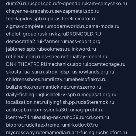
dum26.ru
ruspol.spb.ru
fr-opendp.ru
kam-solnyshko.ru
cheyenne-arapaho.ru
sevzapmetal.spb.ru
ted-lapidus.spb.ru
parasite-eliminator.ru
sigma-complete.ru
modernworld.ru
dama-moda.ru
eholot-group.ru
sk-nvkz.ru
DRONGOLD.RU
democratia2.ru
i-farmer.ru
mass-sport.org
jablonex.spb.ru
bookmess.ru
linkword.ru
refineua.com.ru
cs-spec.net.ru
altay-mebel.ru
DNK-THEATRE.RU
mechaniks.spb.ru
ipcamtechage.ru
skosta.ru
a-sun.ru
stroy-ldsp.ru
snowlands.org.ru
childrensshoes.ru
mrlizzy.ru
mebelsofiakrd.ru
bulizhenko.ru
rumantick.net.ru
mtszerno.ru
daily-fishing.ru
glushiteli-v-spb.ru
megasat.org.ru
localization.net.ru
flyingfish.pp.ru
ds5teremok.ru
aclib.spb.ru
komissionka30.ru
mag-profit.ru
icentre-74.ru
leasing-nsk.ru
hd39.ru
rcd.com.ru
bioprot.ru
deltaextreme.ru
mirkotlov07.ru
mycrossway.ru
temamedia.ru
art-fusing.ru
cbslefort.ru