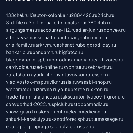
133chel.ru
13autor-kolonka.ru
2864420.ru
2rich.ru
3-d-file.ru
3d-file.ru
a-cdc.ru
aalse.ru
a380club.ru
airgungames.ru
accounts-112.ru
adler-jun.ru
adonyev.ru
alfeihavsalnassr.ru
altaipant.ru
argentinamia.ru
aria-family.ru
arkrym.ru
ashanet.ru
belgorod-day.ru
bankaribi.ru
bandamn.ru
bigfatcc.ru
blagodarenie-spb.ru
borodino-media.ru
card-voice.ru
cardvoice.ru
zed-online.ru
zvonitut.ru
zebra-tlt.ru
zarafshan.ru
york-life.ru
vintovoykompressor.ru
vladivostok-map.ru
vlknrussia.ru
wasabi-shop.ru
webamator.ru
zaryna.ru
youtubefree.ru
x-ton.ru
trade-farm.ru
tajuncos.ru
taksu.ru
tor-lyubov-i-grom.ru
spayderhed-2022.ru
splclub.ru
stoppamedia.ru
snow-guard.ru
slovar-ivrit.ru
cleanmedicine.ru
shkurki-karakulya.ru
kanotiforet.spb.ru
tutmassage.ru
ecolog.org.ru
praga.spb.ru
falcorussia.ru