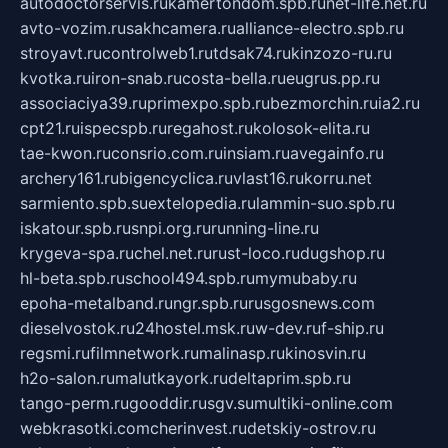
autodoctorservis.ru
kamertondom.spb.ru
net-life.net.ru
avto-vozim.ru
sakhcamera.ru
alliance-electro.spb.ru
stroyavt.ru
controlweb1.ru
tdsak74.ru
kinzozo-ru.ru
kvotka.ru
iron-snab.ru
costa-bella.ru
eugrus.pp.ru
associaciya39.ru
primexpo.spb.ru
bezmorchin.ru
ia2.ru
cpt21.ru
ispecspb.ru
regahost.ru
kolosok-elita.ru
tae-kwon.ru
consrio.com.ru
insiam.ru
avegainfo.ru
archery161.ru
bigencyclica.ru
vlast16.ru
korru.net
sarmiento.spb.su
extelopedia.ru
lammin-suo.spb.ru
iskatour.spb.ru
snpi.org.ru
running-line.ru
krygeva-spa.ru
chel.net.ru
rust-loco.ru
dugshop.ru
hl-beta.spb.ru
school494.spb.ru
mymubaby.ru
epoha-metalband.ru
ngr.spb.ru
rusgosnews.com
dieselvostok.ru
24hostel.msk.ru
w-dev.ru
f-ship.ru
regsmi.ru
filmnetwork.ru
malinasp.ru
kinosvin.ru
h2o-salon.ru
malutkayork.ru
deltaprim.spb.ru
tango-perm.ru
gooddir.ru
sgv.su
multiki-online.com
webkrasotki.com
cherinvest.ru
detskiy-ostrov.ru