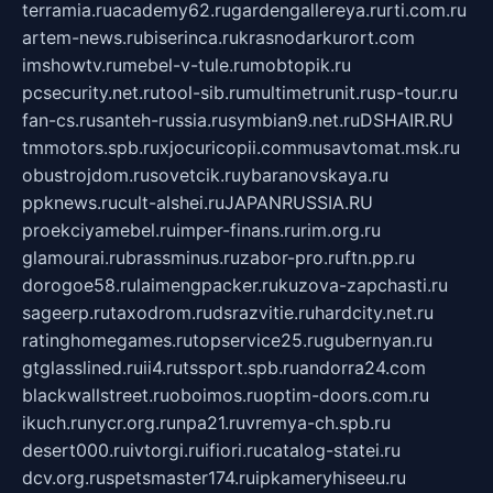
terramia.ru
academy62.ru
gardengallereya.ru
rti.com.ru
artem-news.ru
biserinca.ru
krasnodarkurort.com
imshowtv.ru
mebel-v-tule.ru
mobtopik.ru
pcsecurity.net.ru
tool-sib.ru
multimetrunit.ru
sp-tour.ru
fan-cs.ru
santeh-russia.ru
symbian9.net.ru
DSHAIR.RU
tmmotors.spb.ru
xjocuricopii.com
musavtomat.msk.ru
obustrojdom.ru
sovetcik.ru
ybaranovskaya.ru
ppknews.ru
cult-alshei.ru
JAPANRUSSIA.RU
proekciyamebel.ru
imper-finans.ru
rim.org.ru
glamourai.ru
brassminus.ru
zabor-pro.ru
ftn.pp.ru
dorogoe58.ru
laimengpacker.ru
kuzova-zapchasti.ru
sageerp.ru
taxodrom.ru
dsrazvitie.ru
hardcity.net.ru
ratinghomegames.ru
topservice25.ru
gubernyan.ru
gtglasslined.ru
ii4.ru
tssport.spb.ru
andorra24.com
blackwallstreet.ru
oboimos.ru
optim-doors.com.ru
ikuch.ru
nycr.org.ru
npa21.ru
vremya-ch.spb.ru
desert000.ru
ivtorgi.ru
ifiori.ru
catalog-statei.ru
dcv.org.ru
spetsmaster174.ru
ipkameryhiseeu.ru