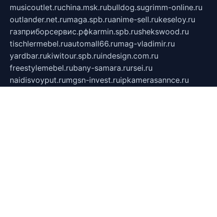
musicoutlet.ru
china.msk.ru
bulldog.su
grimm-online.ru
outlander.net.ru
maga.spb.ru
anime-sell.ru
keseloy.ru
газприборсервис.рф
karmin.spb.ru
shekswood.ru
tischlermebel.ru
automall66.ru
mag-vladimir.ru
yardbar.ru
kiwitour.spb.ru
indesign.com.ru
freestylemebel.ru
bany-samara.ru
rsei.ru
naidisvoyput.ru
mgsn-invest.ru
ipkamerasannce.ru
alicante-house.ru
ibelka74.ru
cozyhouse.info
vlkargalev-studio.ru
700mb.ru
figura-ufa.ru
alina-live.ru
belarusiannews.ru
womenknow.ru
dos-vniimk.ru
sega.net.ru
dv.net.ru
phenomenonsofhistory.com
telesputnik.net.ru
wall.pp.ru
pylesosroidmi.ru
gtc-clan.ru
cligs.ru
bibikazap.ru
popova.org.ru
netwhistler.spb.ru
bellvil.ru
bonzon.ru
iss-vladik.ru
defiparis.net.ru
las-gryzas.ru
amku.ru
electednews.spb.ru
feather.org.ru
spar72.ru
tankiigri.ru
dominus.com.ru
ibtree.ru
sanykool.pp.ru
unixlib.org.ru
menatep.spb.ru
gartenterrassen.ru
printeka.ru