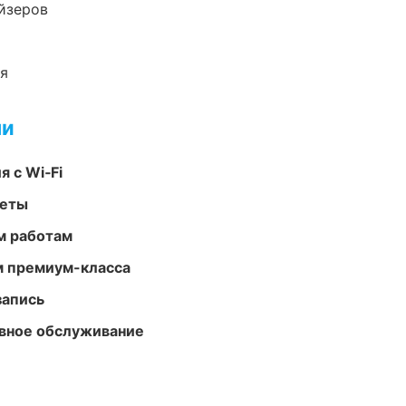
йзеров
ия
ми
 с Wi‑Fi
меты
м работам
м премиум-класса
запись
вное обслуживание