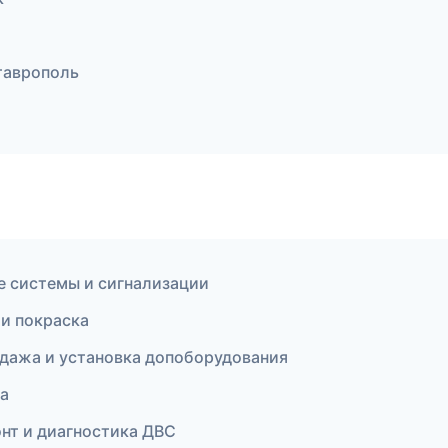
таврополь
е системы и сигнализации
 и покраска
одажа и установка допоборудования
ка
онт и диагностика ДВС