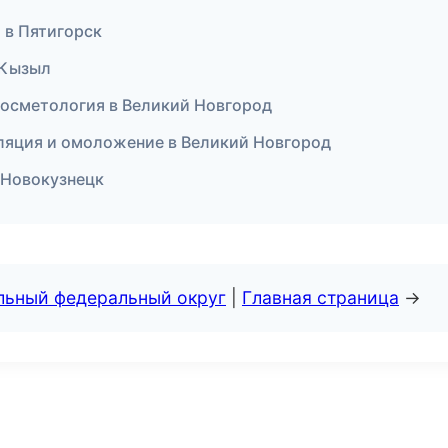
а в Пятигорск
 Кызыл
 косметология в Великий Новгород
пиляция и омоложение в Великий Новгород
в Новокузнецк
альный федеральный округ
|
Главная страница
→