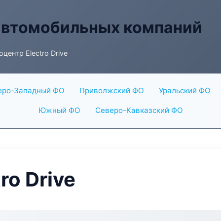
автомобильных компаний
центр Electro Drive
еро-Западный ФО
Приволжский ФО
Уральский ФО
Южный ФО
Северо-Кавказский ФО
ro Drive