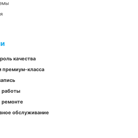
темы
ия
ми
роль качества
м премиум-класса
запись
е работы
и ремонте
вное обслуживание