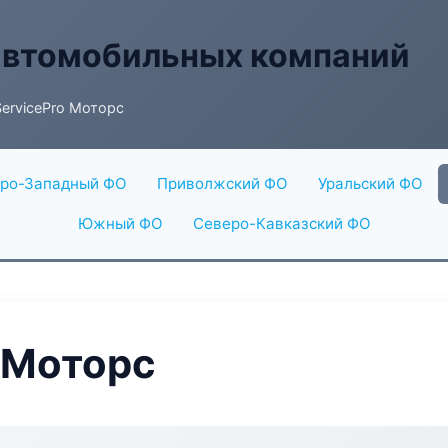
автомобильных компаний
ervicePro Моторс
ро-Западный ФО
Приволжский ФО
Уральский ФО
Южный ФО
Северо-Кавказский ФО
 Моторс