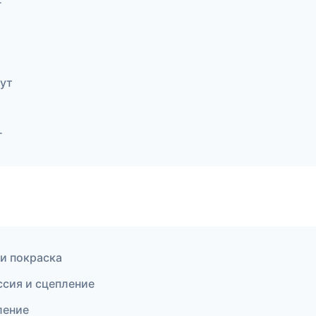
г
гут
г
 и покраска
ссия и сцепление
ление