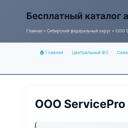
Бесплатный каталог 
Главная
»
Сибирский федеральный округ
» ООО S
🏠 Главная
Центральный ФО
Севе
ООО ServicePro