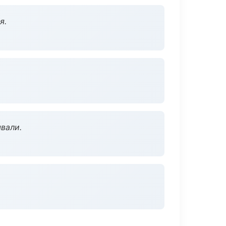
я.
вали.