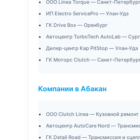
ООО Linea Torque — Санкт-Петербур
ИП Electro ServicePro — Улан-Удэ
ГК Drive Box — Оренбург
Автоцентр TurboTech AutoLab — Сур
Дилер-центр Кар PitStop — Улан-Удэ
ГК Моторс Clutch — Санкт-Петербур
Компании в Абакан
ООО Clutch Linea — Кузовной ремонт
Автоцентр AutoCare Nord — Трансми
ГК Detail Road — Трансмиссия и сцеп