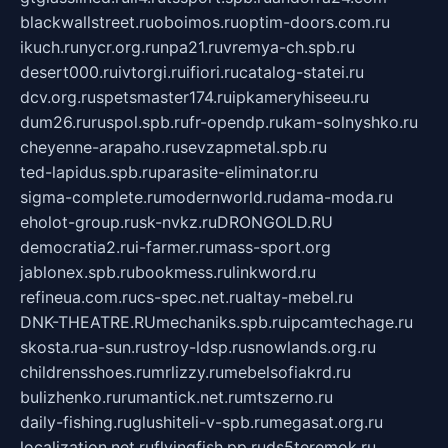
blackwallstreet.ru
oboimos.ru
optim-doors.com.ru
ikuch.ru
nycr.org.ru
npa21.ru
vremya-ch.spb.ru
desert000.ru
ivtorgi.ru
ifiori.ru
catalog-statei.ru
dcv.org.ru
spetsmaster174.ru
ipkameryhiseeu.ru
dum26.ru
ruspol.spb.ru
fr-opendp.ru
kam-solnyshko.ru
cheyenne-arapaho.ru
sevzapmetal.spb.ru
ted-lapidus.spb.ru
parasite-eliminator.ru
sigma-complete.ru
modernworld.ru
dama-moda.ru
eholot-group.ru
sk-nvkz.ru
DRONGOLD.RU
democratia2.ru
i-farmer.ru
mass-sport.org
jablonex.spb.ru
bookmess.ru
linkword.ru
refineua.com.ru
cs-spec.net.ru
altay-mebel.ru
DNK-THEATRE.RU
mechaniks.spb.ru
ipcamtechage.ru
skosta.ru
a-sun.ru
stroy-ldsp.ru
snowlands.org.ru
childrensshoes.ru
mrlizzy.ru
mebelsofiakrd.ru
bulizhenko.ru
rumantick.net.ru
mtszerno.ru
daily-fishing.ru
glushiteli-v-spb.ru
megasat.org.ru
localization.net.ru
flyingfish.pp.ru
ds5teremok.ru