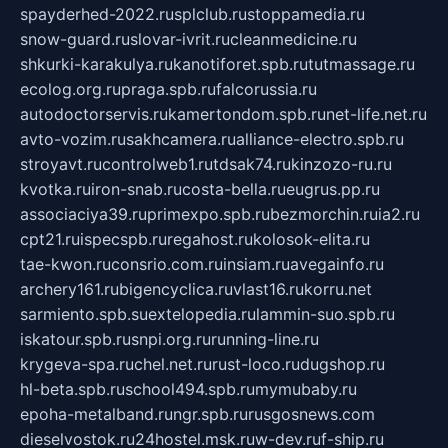
spayderhed-2022.ru
splclub.ru
stoppamedia.ru
snow-guard.ru
slovar-ivrit.ru
cleanmedicine.ru
shkurki-karakulya.ru
kanotiforet.spb.ru
tutmassage.ru
ecolog.org.ru
praga.spb.ru
falcorussia.ru
autodoctorservis.ru
kamertondom.spb.ru
net-life.net.ru
avto-vozim.ru
sakhcamera.ru
alliance-electro.spb.ru
stroyavt.ru
controlweb1.ru
tdsak74.ru
kinzozo-ru.ru
kvotka.ru
iron-snab.ru
costa-bella.ru
eugrus.pp.ru
associaciya39.ru
primexpo.spb.ru
bezmorchin.ru
ia2.ru
cpt21.ru
ispecspb.ru
regahost.ru
kolosok-elita.ru
tae-kwon.ru
consrio.com.ru
insiam.ru
avegainfo.ru
archery161.ru
bigencyclica.ru
vlast16.ru
korru.net
sarmiento.spb.su
extelopedia.ru
lammin-suo.spb.ru
iskatour.spb.ru
snpi.org.ru
running-line.ru
krygeva-spa.ru
chel.net.ru
rust-loco.ru
dugshop.ru
hl-beta.spb.ru
school494.spb.ru
mymubaby.ru
epoha-metalband.ru
ngr.spb.ru
rusgosnews.com
dieselvostok.ru
24hostel.msk.ru
w-dev.ru
f-ship.ru