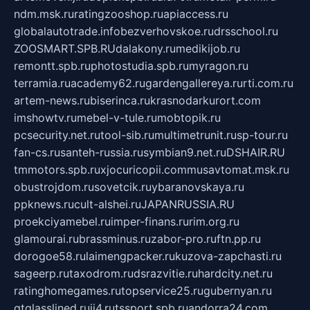
ndm.msk.ru
ratingzooshop.ru
apiaccess.ru
globalautotrade.info
bezverhovskoe.ru
drsschool.ru
ZOOSMART.SPB.RU
dalakony.ru
medikijob.ru
remontt.spb.ru
photostudia.spb.ru
myragon.ru
terramia.ru
academy62.ru
gardengallereya.ru
rti.com.ru
artem-news.ru
biserinca.ru
krasnodarkurort.com
imshowtv.ru
mebel-v-tule.ru
mobtopik.ru
pcsecurity.net.ru
tool-sib.ru
multimetrunit.ru
sp-tour.ru
fan-cs.ru
santeh-russia.ru
symbian9.net.ru
DSHAIR.RU
tmmotors.spb.ru
xjocuricopii.com
musavtomat.msk.ru
obustrojdom.ru
sovetcik.ru
ybaranovskaya.ru
ppknews.ru
cult-alshei.ru
JAPANRUSSIA.RU
proekciyamebel.ru
imper-finans.ru
rim.org.ru
glamourai.ru
brassminus.ru
zabor-pro.ru
ftn.pp.ru
dorogoe58.ru
laimengpacker.ru
kuzova-zapchasti.ru
sageerp.ru
taxodrom.ru
dsrazvitie.ru
hardcity.net.ru
ratinghomegames.ru
topservice25.ru
gubernyan.ru
gtglasslined.ru
ii4.ru
tssport.spb.ru
andorra24.com