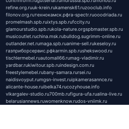
contrinform.ru
gutserial.ru
mdrussia.spb.ru
monod.ru
refine.org.ru
uk-krein.ru
kamensk61.ru
zooclub.info
filonov.org.ru
технокамск.рф
ra-spectr.ru
ooodriada.ru
promelmash.spb.ru
ixtys.spb.ru
fccity.ru
glamourstudio.spb.ru
kola-nature.org
spbmaster.spb.ru
musicoutlet.ru
china.msk.ru
bulldog.su
grimm-online.ru
outlander.net.ru
maga.spb.ru
anime-sell.ru
keseloy.ru
газприборсервис.рф
karmin.spb.ru
shekswood.ru
tischlermebel.ru
automall66.ru
mag-vladimir.ru
yardbar.ru
kiwitour.spb.ru
indesign.com.ru
freestylemebel.ru
bany-samara.ru
rsei.ru
naidisvoyput.ru
mgsn-invest.ru
ipkamerasannce.ru
alicante-house.ru
ibelka74.ru
cozyhouse.info
vlkargalev-studio.ru
700mb.ru
figura-ufa.ru
alina-live.ru
belarusiannews.ru
womenknow.ru
dos-vniimk.ru
sega.net.ru
dv.net.ru
phenomenonsofhistory.com
telesputnik.net.ru
wall.pp.ru
pylesosroidmi.ru
gtc-clan.ru
cligs.ru
bibikazap.ru
popova.org.ru