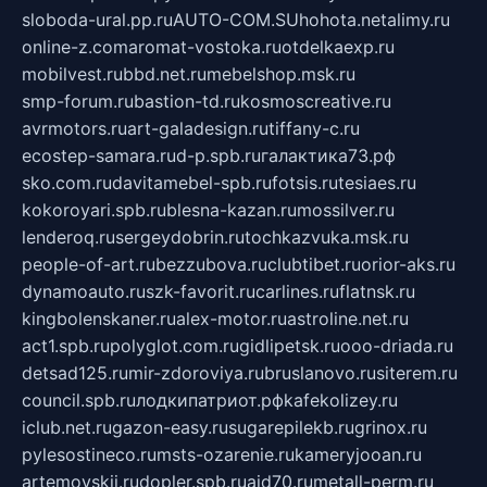
sloboda-ural.pp.ru
AUTO-COM.SU
hohota.net
alimy.ru
online-z.com
aromat-vostoka.ru
otdelkaexp.ru
mobilvest.ru
bbd.net.ru
mebelshop.msk.ru
smp-forum.ru
bastion-td.ru
kosmoscreative.ru
avrmotors.ru
art-galadesign.ru
tiffany-c.ru
ecostep-samara.ru
d-p.spb.ru
галактика73.рф
sko.com.ru
davitamebel-spb.ru
fotsis.ru
tesiaes.ru
kokoroyari.spb.ru
blesna-kazan.ru
mossilver.ru
lenderoq.ru
sergeydobrin.ru
tochkazvuka.msk.ru
people-of-art.ru
bezzubova.ru
clubtibet.ru
orior-aks.ru
dynamoauto.ru
szk-favorit.ru
carlines.ru
flatnsk.ru
kingbolenskaner.ru
alex-motor.ru
astroline.net.ru
act1.spb.ru
polyglot.com.ru
gidlipetsk.ru
ooo-driada.ru
detsad125.ru
mir-zdoroviya.ru
bruslanovo.ru
siterem.ru
council.spb.ru
лодкипатриот.рф
kafekolizey.ru
iclub.net.ru
gazon-easy.ru
sugarepilekb.ru
grinox.ru
pylesostineco.ru
msts-ozarenie.ru
kameryjooan.ru
artemovskij.ru
dopler.spb.ru
aid70.ru
metall-perm.ru