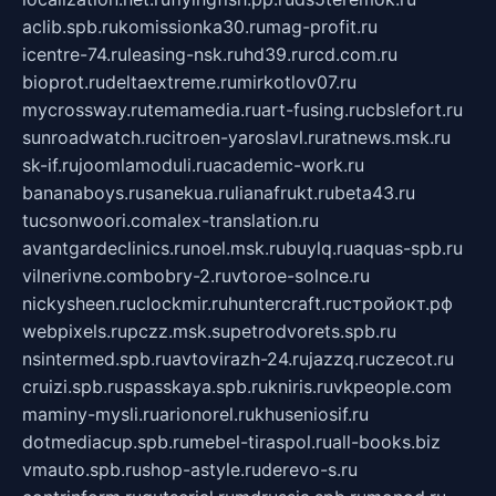
aclib.spb.ru
komissionka30.ru
mag-profit.ru
icentre-74.ru
leasing-nsk.ru
hd39.ru
rcd.com.ru
bioprot.ru
deltaextreme.ru
mirkotlov07.ru
mycrossway.ru
temamedia.ru
art-fusing.ru
cbslefort.ru
sunroadwatch.ru
citroen-yaroslavl.ru
ratnews.msk.ru
sk-if.ru
joomlamoduli.ru
academic-work.ru
bananaboys.ru
sanekua.ru
lianafrukt.ru
beta43.ru
tucsonwoori.com
alex-translation.ru
avantgardeclinics.ru
noel.msk.ru
buylq.ru
aquas-spb.ru
vilnerivne.com
bobry-2.ru
vtoroe-solnce.ru
nickysheen.ru
clockmir.ru
huntercraft.ru
стройокт.рф
webpixels.ru
pczz.msk.su
petrodvorets.spb.ru
nsintermed.spb.ru
avtovirazh-24.ru
jazzq.ru
czecot.ru
cruizi.spb.ru
spasskaya.spb.ru
kniris.ru
vkpeople.com
maminy-mysli.ru
arionorel.ru
khuseniosif.ru
dotmediacup.spb.ru
mebel-tiraspol.ru
all-books.biz
vmauto.spb.ru
shop-astyle.ru
derevo-s.ru