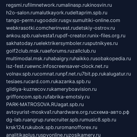
regsmi.ru
filmnetwork.ru
malinasp.ru
kinosvin.ru
h2o-salon.ru
malutkayork.ru
deltaprim.spb.ru
tango-perm.ru
gooddir.ru
sgv.su
multiki-online.com
webkrasotki.com
cherinvest.ru
detskiy-ostrov.ru
ankou.spb.ru
alvesta1.ru
pdf-creator.ru
nix-files.org.ru
sakhatoday.ru
elektrikersymboler.ru
sputnikyes.ru
golf2club.msk.ru
aeforums.ru
zallclub.ru
multimodal.msk.ru
habaigry.ru
haikko.ru
sobakopedia.ru
isz-fest.ru
ewnc.info
screensaver-clock.net.ru
volnav.spb.ru
comnat.ru
npf.net.ru
7bit.pp.ru
kalugatur.ru
tesiaes.ru
card.com.ru
kazanka.spb.ru
gildiya-kuznecov.ru
kameryboavision.ru
griffoncom.spb.ru
fabrika-emotsiy.ru
PARK-MATROSOVA.RU
agat.spb.ru
avtoyurist-moskva1.ru
hardware.org.ru
схема-авто.рф
dg-lab.ru
angrup.ru
recruiter.spb.ru
music8.spb.ru
krsk124.ru
kubok.spb.ru
romanofforex.ru
analitikaplus.ru
spyonline.ru
zosikamery.ru