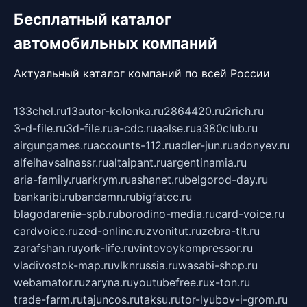
Бесплатный каталог
автомобильных компаний
Актуальный каталог компаний по всей России
133chel.ru
13autor-kolonka.ru
2864420.ru
2rich.ru
3-d-file.ru
3d-file.ru
a-cdc.ru
aalse.ru
a380club.ru
airgungames.ru
accounts-112.ru
adler-jun.ru
adonyev.ru
alfeihavsalnassr.ru
altaipant.ru
argentinamia.ru
aria-family.ru
arkrym.ru
ashanet.ru
belgorod-day.ru
bankaribi.ru
bandamn.ru
bigfatcc.ru
blagodarenie-spb.ru
borodino-media.ru
card-voice.ru
cardvoice.ru
zed-online.ru
zvonitut.ru
zebra-tlt.ru
zarafshan.ru
york-life.ru
vintovoykompressor.ru
vladivostok-map.ru
vlknrussia.ru
wasabi-shop.ru
webamator.ru
zaryna.ru
youtubefree.ru
x-ton.ru
trade-farm.ru
tajuncos.ru
taksu.ru
tor-lyubov-i-grom.ru