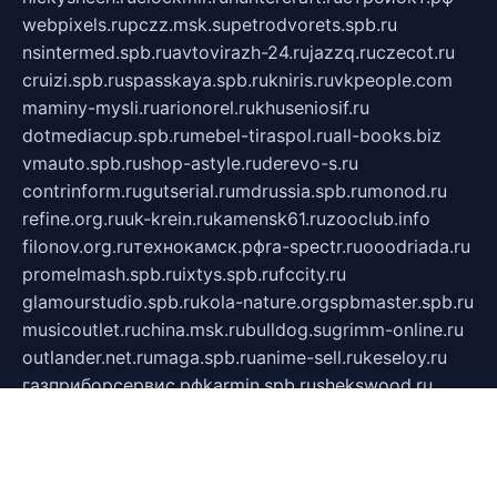
webpixels.ru
pczz.msk.su
petrodvorets.spb.ru
nsintermed.spb.ru
avtovirazh-24.ru
jazzq.ru
czecot.ru
cruizi.spb.ru
spasskaya.spb.ru
kniris.ru
vkpeople.com
maminy-mysli.ru
arionorel.ru
khuseniosif.ru
dotmediacup.spb.ru
mebel-tiraspol.ru
all-books.biz
vmauto.spb.ru
shop-astyle.ru
derevo-s.ru
contrinform.ru
gutserial.ru
mdrussia.spb.ru
monod.ru
refine.org.ru
uk-krein.ru
kamensk61.ru
zooclub.info
filonov.org.ru
технокамск.рф
ra-spectr.ru
ooodriada.ru
promelmash.spb.ru
ixtys.spb.ru
fccity.ru
glamourstudio.spb.ru
kola-nature.org
spbmaster.spb.ru
musicoutlet.ru
china.msk.ru
bulldog.su
grimm-online.ru
outlander.net.ru
maga.spb.ru
anime-sell.ru
keseloy.ru
газприборсервис.рф
karmin.spb.ru
shekswood.ru
tischlermebel.ru
automall66.ru
mag-vladimir.ru
yardbar.ru
kiwitour.spb.ru
indesign.com.ru
freestylemebel.ru
bany-samara.ru
rsei.ru
naidisvoyput.ru
mgsn-invest.ru
ipkamerasannce.ru