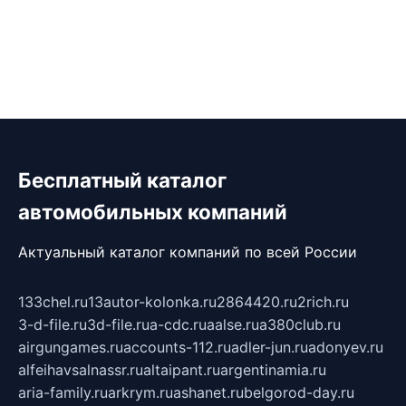
Бесплатный каталог
автомобильных компаний
Актуальный каталог компаний по всей России
133chel.ru
13autor-kolonka.ru
2864420.ru
2rich.ru
3-d-file.ru
3d-file.ru
a-cdc.ru
aalse.ru
a380club.ru
airgungames.ru
accounts-112.ru
adler-jun.ru
adonyev.ru
alfeihavsalnassr.ru
altaipant.ru
argentinamia.ru
aria-family.ru
arkrym.ru
ashanet.ru
belgorod-day.ru