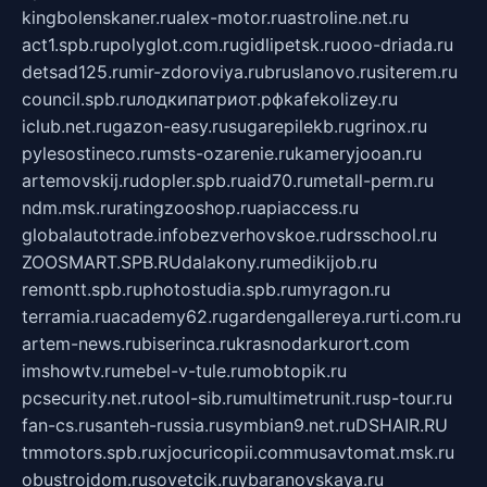
kingbolenskaner.ru
alex-motor.ru
astroline.net.ru
act1.spb.ru
polyglot.com.ru
gidlipetsk.ru
ooo-driada.ru
detsad125.ru
mir-zdoroviya.ru
bruslanovo.ru
siterem.ru
council.spb.ru
лодкипатриот.рф
kafekolizey.ru
iclub.net.ru
gazon-easy.ru
sugarepilekb.ru
grinox.ru
pylesostineco.ru
msts-ozarenie.ru
kameryjooan.ru
artemovskij.ru
dopler.spb.ru
aid70.ru
metall-perm.ru
ndm.msk.ru
ratingzooshop.ru
apiaccess.ru
globalautotrade.info
bezverhovskoe.ru
drsschool.ru
ZOOSMART.SPB.RU
dalakony.ru
medikijob.ru
remontt.spb.ru
photostudia.spb.ru
myragon.ru
terramia.ru
academy62.ru
gardengallereya.ru
rti.com.ru
artem-news.ru
biserinca.ru
krasnodarkurort.com
imshowtv.ru
mebel-v-tule.ru
mobtopik.ru
pcsecurity.net.ru
tool-sib.ru
multimetrunit.ru
sp-tour.ru
fan-cs.ru
santeh-russia.ru
symbian9.net.ru
DSHAIR.RU
tmmotors.spb.ru
xjocuricopii.com
musavtomat.msk.ru
obustrojdom.ru
sovetcik.ru
ybaranovskaya.ru