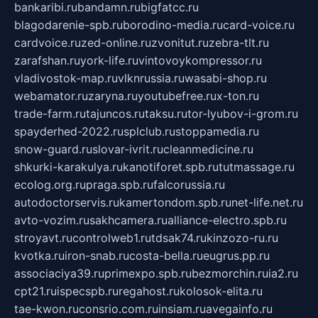
bankaribi.ru
bandamn.ru
bigfatcc.ru
blagodarenie-spb.ru
borodino-media.ru
card-voice.ru
cardvoice.ru
zed-online.ru
zvonitut.ru
zebra-tlt.ru
zarafshan.ru
york-life.ru
vintovoykompressor.ru
vladivostok-map.ru
vlknrussia.ru
wasabi-shop.ru
webamator.ru
zaryna.ru
youtubefree.ru
x-ton.ru
trade-farm.ru
tajuncos.ru
taksu.ru
tor-lyubov-i-grom.ru
spayderhed-2022.ru
splclub.ru
stoppamedia.ru
snow-guard.ru
slovar-ivrit.ru
cleanmedicine.ru
shkurki-karakulya.ru
kanotiforet.spb.ru
tutmassage.ru
ecolog.org.ru
praga.spb.ru
falcorussia.ru
autodoctorservis.ru
kamertondom.spb.ru
net-life.net.ru
avto-vozim.ru
sakhcamera.ru
alliance-electro.spb.ru
stroyavt.ru
controlweb1.ru
tdsak74.ru
kinzozo-ru.ru
kvotka.ru
iron-snab.ru
costa-bella.ru
eugrus.pp.ru
associaciya39.ru
primexpo.spb.ru
bezmorchin.ru
ia2.ru
cpt21.ru
ispecspb.ru
regahost.ru
kolosok-elita.ru
tae-kwon.ru
consrio.com.ru
insiam.ru
avegainfo.ru