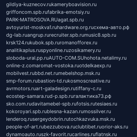
gildiya-kuznecov.ru
kameryboavision.ru
griffoncom.spb.ru
fabrika-emotsiy.ru
PARK-MATROSOVA.RU
agat.spb.ru
avtoyurist-moskva1.ru
hardware.org.ru
схема-авто.рф
dg-lab.ru
angrup.ru
recruiter.spb.ru
music8.spb.ru
krsk124.ru
kubok.spb.ru
romanofforex.ru
analitikaplus.ru
spyonline.ru
zosikamery.ru
sloboda-ural.pp.ru
AUTO-COM.SU
hohota.net
alimy.ru
online-z.com
aromat-vostoka.ru
otdelkaexp.ru
mobilvest.ru
bbd.net.ru
mebelshop.msk.ru
smp-forum.ru
bastion-td.ru
kosmoscreative.ru
avrmotors.ru
art-galadesign.ru
tiffany-c.ru
ecostep-samara.ru
d-p.spb.ru
галактика73.рф
sko.com.ru
davitamebel-spb.ru
fotsis.ru
tesiaes.ru
kokoroyari.spb.ru
blesna-kazan.ru
mossilver.ru
lenderoq.ru
sergeydobrin.ru
tochkazvuka.msk.ru
people-of-art.ru
bezzubova.ru
clubtibet.ru
orior-aks.ru
dynamoauto.ru
szk-favorit.ru
carlines.ru
flatnsk.ru