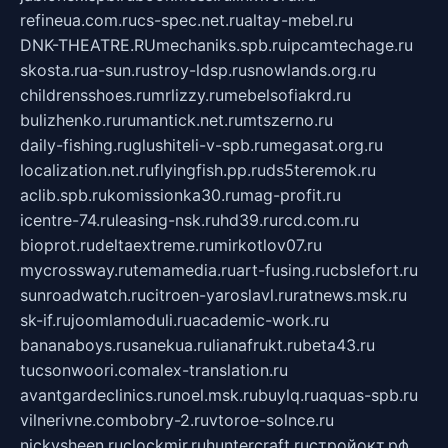
refineua.com.ru
cs-spec.net.ru
altay-mebel.ru
DNK-THEATRE.RU
mechaniks.spb.ru
ipcamtechage.ru
skosta.ru
a-sun.ru
stroy-ldsp.ru
snowlands.org.ru
childrensshoes.ru
mrlizzy.ru
mebelsofiakrd.ru
bulizhenko.ru
rumantick.net.ru
mtszerno.ru
daily-fishing.ru
glushiteli-v-spb.ru
megasat.org.ru
localization.net.ru
flyingfish.pp.ru
ds5teremok.ru
aclib.spb.ru
komissionka30.ru
mag-profit.ru
icentre-74.ru
leasing-nsk.ru
hd39.ru
rcd.com.ru
bioprot.ru
deltaextreme.ru
mirkotlov07.ru
mycrossway.ru
temamedia.ru
art-fusing.ru
cbslefort.ru
sunroadwatch.ru
citroen-yaroslavl.ru
ratnews.msk.ru
sk-if.ru
joomlamoduli.ru
academic-work.ru
bananaboys.ru
sanekua.ru
lianafrukt.ru
beta43.ru
tucsonwoori.com
alex-translation.ru
avantgardeclinics.ru
noel.msk.ru
buylq.ru
aquas-spb.ru
vilnerivne.com
bobry-2.ru
vtoroe-solnce.ru
nickysheen.ru
clockmir.ru
huntercraft.ru
стройокт.рф