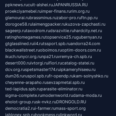
ppknews.ru
cult-alshei.ru
JAPANRUSSIA.RU
proekciyamebel.ru
imper-finans.ru
rim.org.ru
glamourai.ru
brassminus.ru
zabor-pro.ru
ftn.pp.ru
dorogoe58.ru
laimengpacker.ru
kuzova-zapchasti.ru
sageerp.ru
taxodrom.ru
dsrazvitie.ru
hardcity.net.ru
ratinghomegames.ru
topservice25.ru
gubernyan.ru
gtglasslined.ru
ii4.ru
tssport.spb.ru
andorra24.com
blackwallstreet.ru
oboimos.ru
optim-doors.com.ru
ikuch.ru
nycr.org.ru
npa21.ru
vremya-ch.spb.ru
desert000.ru
ivtorgi.ru
ifiori.ru
catalog-statei.ru
dcv.org.ru
spetsmaster174.ru
ipkameryhiseeu.ru
dum26.ru
ruspol.spb.ru
fr-opendp.ru
kam-solnyshko.ru
cheyenne-arapaho.ru
sevzapmetal.spb.ru
ted-lapidus.spb.ru
parasite-eliminator.ru
sigma-complete.ru
modernworld.ru
dama-moda.ru
eholot-group.ru
sk-nvkz.ru
DRONGOLD.RU
democratia2.ru
i-farmer.ru
mass-sport.org
jablonex.spb.ru
bookmess.ru
linkword.ru