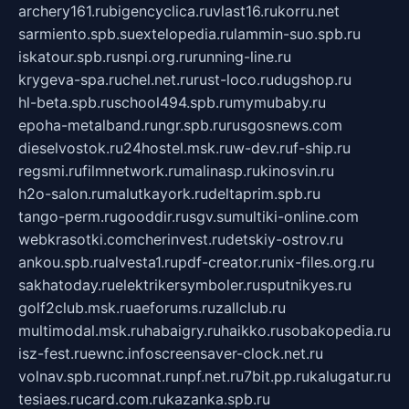
archery161.ru
bigencyclica.ru
vlast16.ru
korru.net
sarmiento.spb.su
extelopedia.ru
lammin-suo.spb.ru
iskatour.spb.ru
snpi.org.ru
running-line.ru
krygeva-spa.ru
chel.net.ru
rust-loco.ru
dugshop.ru
hl-beta.spb.ru
school494.spb.ru
mymubaby.ru
epoha-metalband.ru
ngr.spb.ru
rusgosnews.com
dieselvostok.ru
24hostel.msk.ru
w-dev.ru
f-ship.ru
regsmi.ru
filmnetwork.ru
malinasp.ru
kinosvin.ru
h2o-salon.ru
malutkayork.ru
deltaprim.spb.ru
tango-perm.ru
gooddir.ru
sgv.su
multiki-online.com
webkrasotki.com
cherinvest.ru
detskiy-ostrov.ru
ankou.spb.ru
alvesta1.ru
pdf-creator.ru
nix-files.org.ru
sakhatoday.ru
elektrikersymboler.ru
sputnikyes.ru
golf2club.msk.ru
aeforums.ru
zallclub.ru
multimodal.msk.ru
habaigry.ru
haikko.ru
sobakopedia.ru
isz-fest.ru
ewnc.info
screensaver-clock.net.ru
volnav.spb.ru
comnat.ru
npf.net.ru
7bit.pp.ru
kalugatur.ru
tesiaes.ru
card.com.ru
kazanka.spb.ru