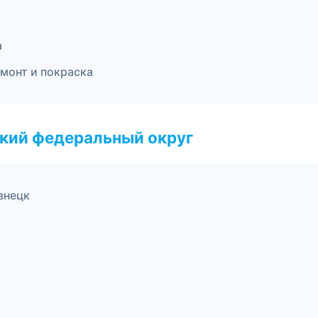
а
емонт и покраска
ский федеральный округ
знецк