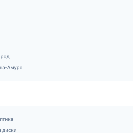
ород
-на-Амуре
оптика
и диски