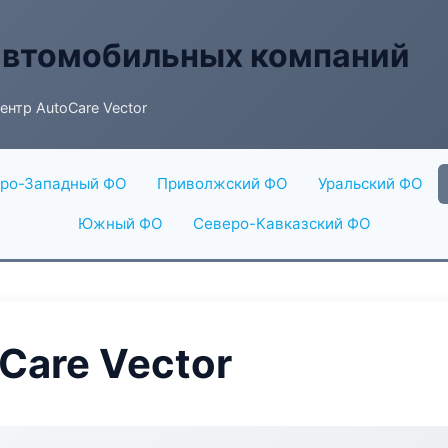
автомобильных компаний
ентр AutoCare Vector
ро-Западный ФО
Приволжский ФО
Уральский ФО
Южный ФО
Северо-Кавказский ФО
Care Vector