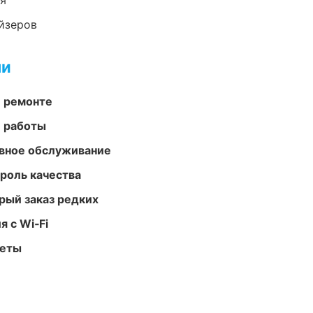
ия
йзеров
ми
и ремонте
е работы
вное обслуживание
роль качества
рый заказ редких
 с Wi‑Fi
меты