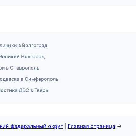
клиники в Волгоград
 Великий Новгород
ри в Ставрополь
 подвеска в Симферополь
ностика ДВС в Тверь
ский федеральный округ
|
Главная страница
→