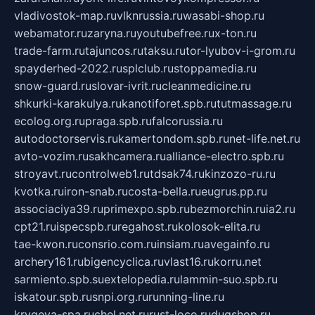
vladivostok-map.ru
vlknrussia.ru
wasabi-shop.ru
webamator.ru
zaryna.ru
youtubefree.ru
x-ton.ru
trade-farm.ru
tajuncos.ru
taksu.ru
tor-lyubov-i-grom.ru
spayderhed-2022.ru
splclub.ru
stoppamedia.ru
snow-guard.ru
slovar-ivrit.ru
cleanmedicine.ru
shkurki-karakulya.ru
kanotiforet.spb.ru
tutmassage.ru
ecolog.org.ru
praga.spb.ru
falcorussia.ru
autodoctorservis.ru
kamertondom.spb.ru
net-life.net.ru
avto-vozim.ru
sakhcamera.ru
alliance-electro.spb.ru
stroyavt.ru
controlweb1.ru
tdsak74.ru
kinzozo-ru.ru
kvotka.ru
iron-snab.ru
costa-bella.ru
eugrus.pp.ru
associaciya39.ru
primexpo.spb.ru
bezmorchin.ru
ia2.ru
cpt21.ru
ispecspb.ru
regahost.ru
kolosok-elita.ru
tae-kwon.ru
consrio.com.ru
insiam.ru
avegainfo.ru
archery161.ru
bigencyclica.ru
vlast16.ru
korru.net
sarmiento.spb.su
extelopedia.ru
lammin-suo.spb.ru
iskatour.spb.ru
snpi.org.ru
running-line.ru
krygeva-spa.ru
chel.net.ru
rust-loco.ru
dugshop.ru