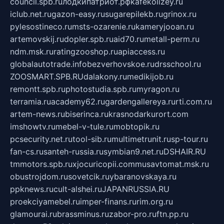
council.spb.ru
лодкипатриот.рф
kafekolizey.ru
iclub.net.ru
gazon-easy.ru
sugarepilekb.ru
grinox.ru
pylesostineco.ru
msts-ozarenie.ru
kameryjooan.ru
artemovskij.ru
dopler.spb.ru
aid70.ru
metall-perm.ru
ndm.msk.ru
ratingzooshop.ru
apiaccess.ru
globalautotrade.info
bezverhovskoe.ru
drsschool.ru
ZOOSMART.SPB.RU
dalakony.ru
medikijob.ru
remontt.spb.ru
photostudia.spb.ru
myragon.ru
terramia.ru
academy62.ru
gardengallereya.ru
rti.com.ru
artem-news.ru
biserinca.ru
krasnodarkurort.com
imshowtv.ru
mebel-v-tule.ru
mobtopik.ru
pcsecurity.net.ru
tool-sib.ru
multimetrunit.ru
sp-tour.ru
fan-cs.ru
santeh-russia.ru
symbian9.net.ru
DSHAIR.RU
tmmotors.spb.ru
xjocuricopii.com
musavtomat.msk.ru
obustrojdom.ru
sovetcik.ru
ybaranovskaya.ru
ppknews.ru
cult-alshei.ru
JAPANRUSSIA.RU
proekciyamebel.ru
imper-finans.ru
rim.org.ru
glamourai.ru
brassminus.ru
zabor-pro.ru
ftn.pp.ru