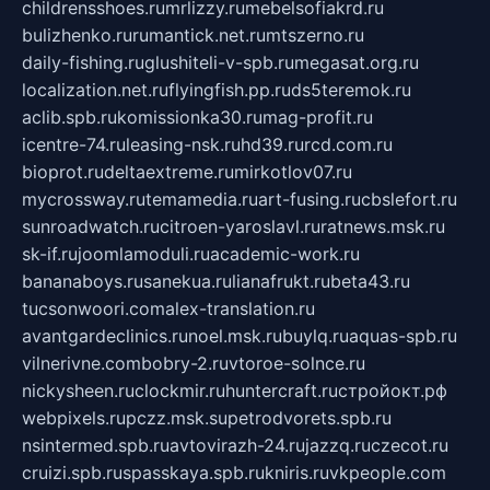
childrensshoes.ru
mrlizzy.ru
mebelsofiakrd.ru
bulizhenko.ru
rumantick.net.ru
mtszerno.ru
daily-fishing.ru
glushiteli-v-spb.ru
megasat.org.ru
localization.net.ru
flyingfish.pp.ru
ds5teremok.ru
aclib.spb.ru
komissionka30.ru
mag-profit.ru
icentre-74.ru
leasing-nsk.ru
hd39.ru
rcd.com.ru
bioprot.ru
deltaextreme.ru
mirkotlov07.ru
mycrossway.ru
temamedia.ru
art-fusing.ru
cbslefort.ru
sunroadwatch.ru
citroen-yaroslavl.ru
ratnews.msk.ru
sk-if.ru
joomlamoduli.ru
academic-work.ru
bananaboys.ru
sanekua.ru
lianafrukt.ru
beta43.ru
tucsonwoori.com
alex-translation.ru
avantgardeclinics.ru
noel.msk.ru
buylq.ru
aquas-spb.ru
vilnerivne.com
bobry-2.ru
vtoroe-solnce.ru
nickysheen.ru
clockmir.ru
huntercraft.ru
стройокт.рф
webpixels.ru
pczz.msk.su
petrodvorets.spb.ru
nsintermed.spb.ru
avtovirazh-24.ru
jazzq.ru
czecot.ru
cruizi.spb.ru
spasskaya.spb.ru
kniris.ru
vkpeople.com