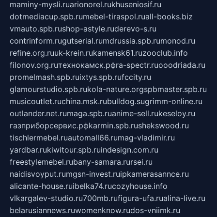
maminy-mysli.ru
arionorel.ru
khuseniosif.ru
dotmediacup.spb.ru
mebel-tiraspol.ru
all-books.biz
vmauto.spb.ru
shop-astyle.ru
derevo-s.ru
contrinform.ru
gutserial.ru
mdrussia.spb.ru
monod.ru
refine.org.ru
uk-krein.ru
kamensk61.ru
zooclub.info
filonov.org.ru
технокамск.рф
ra-spectr.ru
ooodriada.ru
promelmash.spb.ru
ixtys.spb.ru
fccity.ru
glamourstudio.spb.ru
kola-nature.org
spbmaster.spb.ru
musicoutlet.ru
china.msk.ru
bulldog.su
grimm-online.ru
outlander.net.ru
maga.spb.ru
anime-sell.ru
keseloy.ru
газприборсервис.рф
karmin.spb.ru
shekswood.ru
tischlermebel.ru
automall66.ru
mag-vladimir.ru
yardbar.ru
kiwitour.spb.ru
indesign.com.ru
freestylemebel.ru
bany-samara.ru
rsei.ru
naidisvoyput.ru
mgsn-invest.ru
ipkamerasannce.ru
alicante-house.ru
ibelka74.ru
cozyhouse.info
vlkargalev-studio.ru
700mb.ru
figura-ufa.ru
alina-live.ru
belarusiannews.ru
womenknow.ru
dos-vniimk.ru