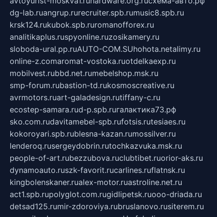
avtoyurist-moskva1.ru
hardware.org.ru
схема-авто.рф
dg-lab.ru
angrup.ru
recruiter.spb.ru
music8.spb.ru
krsk124.ru
kubok.spb.ru
romanofforex.ru
analitikaplus.ru
spyonline.ru
zosikamery.ru
sloboda-ural.pp.ru
AUTO-COM.SU
hohota.net
alimy.ru
online-z.com
aromat-vostoka.ru
otdelkaexp.ru
mobilvest.ru
bbd.net.ru
mebelshop.msk.ru
smp-forum.ru
bastion-td.ru
kosmoscreative.ru
avrmotors.ru
art-galadesign.ru
tiffany-c.ru
ecostep-samara.ru
d-p.spb.ru
галактика73.рф
sko.com.ru
davitamebel-spb.ru
fotsis.ru
tesiaes.ru
kokoroyari.spb.ru
blesna-kazan.ru
mossilver.ru
lenderoq.ru
sergeydobrin.ru
tochkazvuka.msk.ru
people-of-art.ru
bezzubova.ru
clubtibet.ru
orior-aks.ru
dynamoauto.ru
szk-favorit.ru
carlines.ru
flatnsk.ru
kingbolenskaner.ru
alex-motor.ru
astroline.net.ru
act1.spb.ru
polyglot.com.ru
gidlipetsk.ru
ooo-driada.ru
detsad125.ru
mir-zdoroviya.ru
bruslanovo.ru
siterem.ru