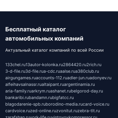
Бесплатный каталог
автомобильных компаний
Актуальный каталог компаний по всей России
133chel.ru
13autor-kolonka.ru
2864420.ru
2rich.ru
3-d-file.ru
3d-file.ru
a-cdc.ru
aalse.ru
a380club.ru
airgungames.ru
accounts-112.ru
adler-jun.ru
adonyev.ru
alfeihavsalnassr.ru
altaipant.ru
argentinamia.ru
aria-family.ru
arkrym.ru
ashanet.ru
belgorod-day.ru
bankaribi.ru
bandamn.ru
bigfatcc.ru
blagodarenie-spb.ru
borodino-media.ru
card-voice.ru
cardvoice.ru
zed-online.ru
zvonitut.ru
zebra-tlt.ru
zarafshan.ru
york-life.ru
vintovoykompressor.ru