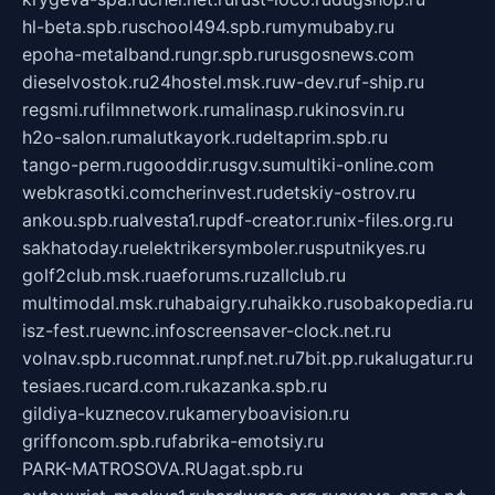
hl-beta.spb.ru
school494.spb.ru
mymubaby.ru
epoha-metalband.ru
ngr.spb.ru
rusgosnews.com
dieselvostok.ru
24hostel.msk.ru
w-dev.ru
f-ship.ru
regsmi.ru
filmnetwork.ru
malinasp.ru
kinosvin.ru
h2o-salon.ru
malutkayork.ru
deltaprim.spb.ru
tango-perm.ru
gooddir.ru
sgv.su
multiki-online.com
webkrasotki.com
cherinvest.ru
detskiy-ostrov.ru
ankou.spb.ru
alvesta1.ru
pdf-creator.ru
nix-files.org.ru
sakhatoday.ru
elektrikersymboler.ru
sputnikyes.ru
golf2club.msk.ru
aeforums.ru
zallclub.ru
multimodal.msk.ru
habaigry.ru
haikko.ru
sobakopedia.ru
isz-fest.ru
ewnc.info
screensaver-clock.net.ru
volnav.spb.ru
comnat.ru
npf.net.ru
7bit.pp.ru
kalugatur.ru
tesiaes.ru
card.com.ru
kazanka.spb.ru
gildiya-kuznecov.ru
kameryboavision.ru
griffoncom.spb.ru
fabrika-emotsiy.ru
PARK-MATROSOVA.RU
agat.spb.ru