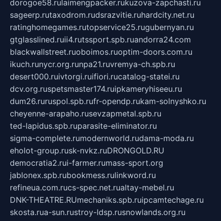
dorogoe58.ru
laimengpacker.ru
kuzova-zapchasti.ru
sageerp.ru
taxodrom.ru
dsrazvitie.ru
hardcity.net.ru
ratinghomegames.ru
topservice25.ru
gubernyan.ru
gtglasslined.ru
ii4.ru
tssport.spb.ru
andorra24.com
blackwallstreet.ru
oboimos.ru
optim-doors.com.ru
ikuch.ru
nycr.org.ru
npa21.ru
vremya-ch.spb.ru
desert000.ru
ivtorgi.ru
ifiori.ru
catalog-statei.ru
dcv.org.ru
spetsmaster174.ru
ipkameryhiseeu.ru
dum26.ru
ruspol.spb.ru
fr-opendp.ru
kam-solnyshko.ru
cheyenne-arapaho.ru
sevzapmetal.spb.ru
ted-lapidus.spb.ru
parasite-eliminator.ru
sigma-complete.ru
modernworld.ru
dama-moda.ru
eholot-group.ru
sk-nvkz.ru
DRONGOLD.RU
democratia2.ru
i-farmer.ru
mass-sport.org
jablonex.spb.ru
bookmess.ru
linkword.ru
refineua.com.ru
cs-spec.net.ru
altay-mebel.ru
DNK-THEATRE.RU
mechaniks.spb.ru
ipcamtechage.ru
skosta.ru
a-sun.ru
stroy-ldsp.ru
snowlands.org.ru