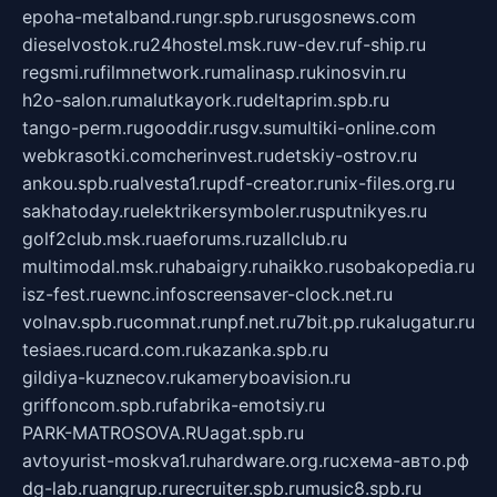
epoha-metalband.ru
ngr.spb.ru
rusgosnews.com
dieselvostok.ru
24hostel.msk.ru
w-dev.ru
f-ship.ru
regsmi.ru
filmnetwork.ru
malinasp.ru
kinosvin.ru
h2o-salon.ru
malutkayork.ru
deltaprim.spb.ru
tango-perm.ru
gooddir.ru
sgv.su
multiki-online.com
webkrasotki.com
cherinvest.ru
detskiy-ostrov.ru
ankou.spb.ru
alvesta1.ru
pdf-creator.ru
nix-files.org.ru
sakhatoday.ru
elektrikersymboler.ru
sputnikyes.ru
golf2club.msk.ru
aeforums.ru
zallclub.ru
multimodal.msk.ru
habaigry.ru
haikko.ru
sobakopedia.ru
isz-fest.ru
ewnc.info
screensaver-clock.net.ru
volnav.spb.ru
comnat.ru
npf.net.ru
7bit.pp.ru
kalugatur.ru
tesiaes.ru
card.com.ru
kazanka.spb.ru
gildiya-kuznecov.ru
kameryboavision.ru
griffoncom.spb.ru
fabrika-emotsiy.ru
PARK-MATROSOVA.RU
agat.spb.ru
avtoyurist-moskva1.ru
hardware.org.ru
схема-авто.рф
dg-lab.ru
angrup.ru
recruiter.spb.ru
music8.spb.ru