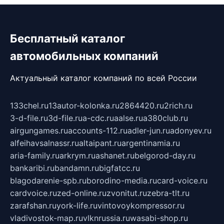
Бесплатный каталог
автомобильных компаний
Актуальный каталог компаний по всей России
133chel.ru
13autor-kolonka.ru
2864420.ru
2rich.ru
3-d-file.ru
3d-file.ru
a-cdc.ru
aalse.ru
a380club.ru
airgungames.ru
accounts-112.ru
adler-jun.ru
adonyev.ru
alfeihavsalnassr.ru
altaipant.ru
argentinamia.ru
aria-family.ru
arkrym.ru
ashanet.ru
belgorod-day.ru
bankaribi.ru
bandamn.ru
bigfatcc.ru
blagodarenie-spb.ru
borodino-media.ru
card-voice.ru
cardvoice.ru
zed-online.ru
zvonitut.ru
zebra-tlt.ru
zarafshan.ru
york-life.ru
vintovoykompressor.ru
vladivostok-map.ru
vlknrussia.ru
wasabi-shop.ru