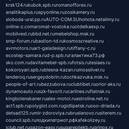
krsk124.ru
kubok.spb.ru
romanofforex.ru
analitikaplus.ru
spyonline.ru
zosikamery.ru
sloboda-ural.pp.ru
AUTO-COM.SU
hohota.net
alimy.ru
online-z.com
aromat-vostoka.ru
otdelkaexp.ru
mobilvest.ru
bbd.net.ru
mebelshop.msk.ru
smp-forum.ru
bastion-td.ru
kosmoscreative.ru
avrmotors.ru
art-galadesign.ru
tiffany-c.ru
ecostep-samara.ru
d-p.spb.ru
галактика73.рф
sko.com.ru
davitamebel-spb.ru
fotsis.ru
tesiaes.ru
kokoroyari.spb.ru
blesna-kazan.ru
mossilver.ru
lenderoq.ru
sergeydobrin.ru
tochkazvuka.msk.ru
people-of-art.ru
bezzubova.ru
clubtibet.ru
orior-aks.ru
dynamoauto.ru
szk-favorit.ru
carlines.ru
flatnsk.ru
kingbolenskaner.ru
alex-motor.ru
astroline.net.ru
act1.spb.ru
polyglot.com.ru
gidlipetsk.ru
ooo-driada.ru
detsad125.ru
mir-zdoroviya.ru
bruslanovo.ru
siterem.ru
council.spb.ru
лодкипатриот.рф
kafekolizey.ru
iclub.net.ru
gazon-easy.ru
sugarepilekb.ru
grinox.ru