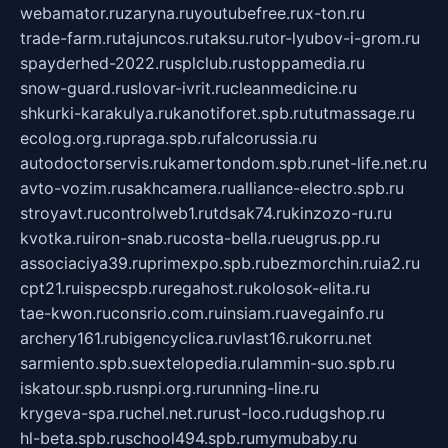
webamator.ru
zaryna.ru
youtubefree.ru
x-ton.ru
trade-farm.ru
tajuncos.ru
taksu.ru
tor-lyubov-i-grom.ru
spayderhed-2022.ru
splclub.ru
stoppamedia.ru
snow-guard.ru
slovar-ivrit.ru
cleanmedicine.ru
shkurki-karakulya.ru
kanotiforet.spb.ru
tutmassage.ru
ecolog.org.ru
praga.spb.ru
falcorussia.ru
autodoctorservis.ru
kamertondom.spb.ru
net-life.net.ru
avto-vozim.ru
sakhcamera.ru
alliance-electro.spb.ru
stroyavt.ru
controlweb1.ru
tdsak74.ru
kinzozo-ru.ru
kvotka.ru
iron-snab.ru
costa-bella.ru
eugrus.pp.ru
associaciya39.ru
primexpo.spb.ru
bezmorchin.ru
ia2.ru
cpt21.ru
ispecspb.ru
regahost.ru
kolosok-elita.ru
tae-kwon.ru
consrio.com.ru
insiam.ru
avegainfo.ru
archery161.ru
bigencyclica.ru
vlast16.ru
korru.net
sarmiento.spb.su
extelopedia.ru
lammin-suo.spb.ru
iskatour.spb.ru
snpi.org.ru
running-line.ru
krygeva-spa.ru
chel.net.ru
rust-loco.ru
dugshop.ru
hl-beta.spb.ru
school494.spb.ru
mymubaby.ru