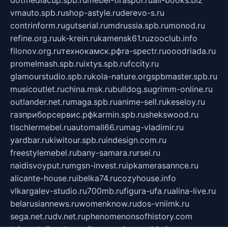
dotmediacup.spb.ru
mebel-tiraspol.ru
all-books.biz
vmauto.spb.ru
shop-astyle.ru
derevo-s.ru
contrinform.ru
gutserial.ru
mdrussia.spb.ru
monod.ru
refine.org.ru
uk-krein.ru
kamensk61.ru
zooclub.info
filonov.org.ru
технокамск.рф
ra-spectr.ru
ooodriada.ru
promelmash.spb.ru
ixtys.spb.ru
fccity.ru
glamourstudio.spb.ru
kola-nature.org
spbmaster.spb.ru
musicoutlet.ru
china.msk.ru
bulldog.su
grimm-online.ru
outlander.net.ru
maga.spb.ru
anime-sell.ru
keseloy.ru
газприборсервис.рф
karmin.spb.ru
shekswood.ru
tischlermebel.ru
automall66.ru
mag-vladimir.ru
yardbar.ru
kiwitour.spb.ru
indesign.com.ru
freestylemebel.ru
bany-samara.ru
rsei.ru
naidisvoyput.ru
mgsn-invest.ru
ipkamerasannce.ru
alicante-house.ru
ibelka74.ru
cozyhouse.info
vlkargalev-studio.ru
700mb.ru
figura-ufa.ru
alina-live.ru
belarusiannews.ru
womenknow.ru
dos-vniimk.ru
sega.net.ru
dv.net.ru
phenomenonsofhistory.com