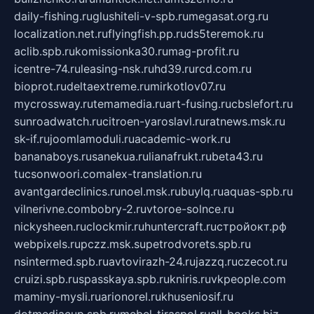
daily-fishing.ru
glushiteli-v-spb.ru
megasat.org.ru
localization.net.ru
flyingfish.pp.ru
ds5teremok.ru
aclib.spb.ru
komissionka30.ru
mag-profit.ru
icentre-74.ru
leasing-nsk.ru
hd39.ru
rcd.com.ru
bioprot.ru
deltaextreme.ru
mirkotlov07.ru
mycrossway.ru
temamedia.ru
art-fusing.ru
cbslefort.ru
sunroadwatch.ru
citroen-yaroslavl.ru
ratnews.msk.ru
sk-if.ru
joomlamoduli.ru
academic-work.ru
bananaboys.ru
sanekua.ru
lianafrukt.ru
beta43.ru
tucsonwoori.com
alex-translation.ru
avantgardeclinics.ru
noel.msk.ru
buylq.ru
aquas-spb.ru
vilnerivne.com
bobry-2.ru
vtoroe-solnce.ru
nickysheen.ru
clockmir.ru
huntercraft.ru
стройокт.рф
webpixels.ru
pczz.msk.su
petrodvorets.spb.ru
nsintermed.spb.ru
avtovirazh-24.ru
jazzq.ru
czecot.ru
cruizi.spb.ru
spasskaya.spb.ru
kniris.ru
vkpeople.com
maminy-mysli.ru
arionorel.ru
khuseniosif.ru