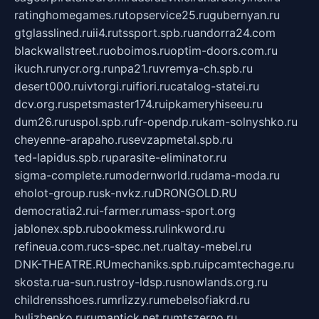
ratinghomegames.ru
topservice25.ru
gubernyan.ru
gtglasslined.ru
ii4.ru
tssport.spb.ru
andorra24.com
blackwallstreet.ru
oboimos.ru
optim-doors.com.ru
ikuch.ru
nycr.org.ru
npa21.ru
vremya-ch.spb.ru
desert000.ru
ivtorgi.ru
ifiori.ru
catalog-statei.ru
dcv.org.ru
spetsmaster174.ru
ipkameryhiseeu.ru
dum26.ru
ruspol.spb.ru
fr-opendp.ru
kam-solnyshko.ru
cheyenne-arapaho.ru
sevzapmetal.spb.ru
ted-lapidus.spb.ru
parasite-eliminator.ru
sigma-complete.ru
modernworld.ru
dama-moda.ru
eholot-group.ru
sk-nvkz.ru
DRONGOLD.RU
democratia2.ru
i-farmer.ru
mass-sport.org
jablonex.spb.ru
bookmess.ru
linkword.ru
refineua.com.ru
cs-spec.net.ru
altay-mebel.ru
DNK-THEATRE.RU
mechaniks.spb.ru
ipcamtechage.ru
skosta.ru
a-sun.ru
stroy-ldsp.ru
snowlands.org.ru
childrensshoes.ru
mrlizzy.ru
mebelsofiakrd.ru
bulizhenko.ru
rumantick.net.ru
mtszerno.ru