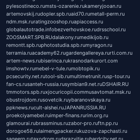
pylesostineco.ru
msts-ozarenie.ru
kameryjooan.ru
artemovskij.ru
dopler.spb.ru
aid70.ru
metall-perm.ru
ndm.msk.ru
ratingzooshop.ru
apiaccess.ru
globalautotrade.info
bezverhovskoe.ru
drsschool.ru
ZOOSMART.SPB.RU
dalakony.ru
medikijob.ru
remontt.spb.ru
photostudia.spb.ru
myragon.ru
terramia.ru
academy62.ru
gardengallereya.ru
rti.com.ru
artem-news.ru
biserinca.ru
krasnodarkurort.com
imshowtv.ru
mebel-v-tule.ru
mobtopik.ru
pcsecurity.net.ru
tool-sib.ru
multimetrunit.ru
sp-tour.ru
fan-cs.ru
santeh-russia.ru
symbian9.net.ru
DSHAIR.RU
tmmotors.spb.ru
xjocuricopii.com
musavtomat.msk.ru
obustrojdom.ru
sovetcik.ru
ybaranovskaya.ru
ppknews.ru
cult-alshei.ru
JAPANRUSSIA.RU
proekciyamebel.ru
imper-finans.ru
rim.org.ru
glamourai.ru
brassminus.ru
zabor-pro.ru
ftn.pp.ru
dorogoe58.ru
laimengpacker.ru
kuzova-zapchasti.ru
sageerp.ru
taxodrom.ru
dsrazvitie.ru
hardcity.net.ru