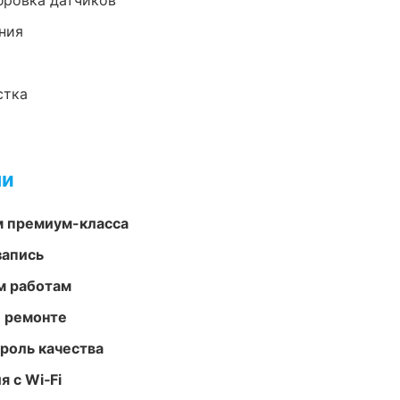
ибровка датчиков
ния
стка
ми
м премиум-класса
запись
м работам
и ремонте
роль качества
 с Wi‑Fi