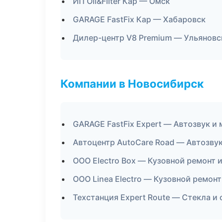
ИП Oil&Filter Кар — Омск
GARAGE FastFix Кар — Хабаровск
Дилер-центр V8 Premium — Ульяновс
Компании в Новосибирск
GARAGE FastFix Expert — Автозвук и
Автоцентр AutoCare Road — Автозву
ООО Electro Box — Кузовной ремонт 
ООО Linea Electro — Кузовной ремонт
Техстанция Expert Route — Стекла и 