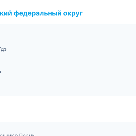
ский федеральный округ
Удэ
э
вочник в Пермь