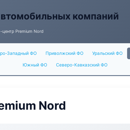
автомобильных компаний
-центр Premium Nord
ро-Западный ФО
Приволжский ФО
Уральский ФО
Южный ФО
Северо-Кавказский ФО
emium Nord