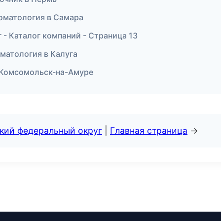
томатология в Самара
- Каталог компаний - Страница 13
оматология в Калуга
в Комсомольск-на-Амуре
ский федеральный округ
|
Главная страница
→