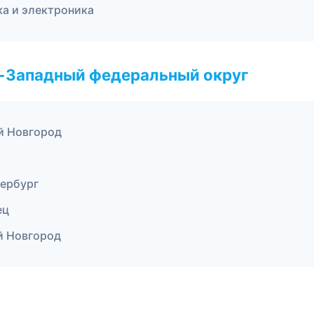
ка и электроника
о-Западный федеральный округ
й Новгород
тербург
ец
й Новгород