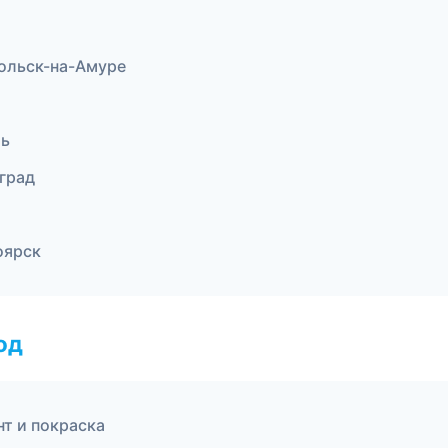
ольск-на-Амуре
мь
оград
оярск
од
т и покраска