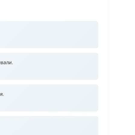
вали.
я.