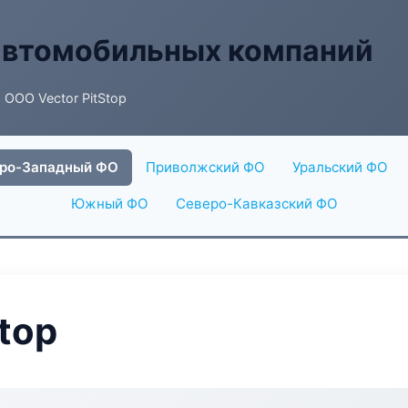
автомобильных компаний
 ООО Vector PitStop
ро-Западный ФО
Приволжский ФО
Уральский ФО
Южный ФО
Северо-Кавказский ФО
top