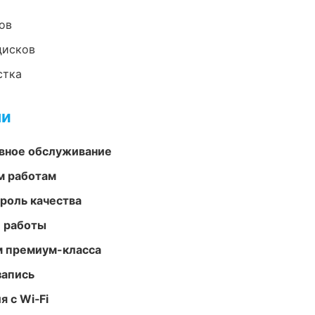
ов
дисков
стка
ми
вное обслуживание
м работам
роль качества
е работы
м премиум-класса
запись
 с Wi‑Fi