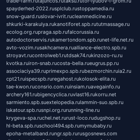
trade-farm.ru
tajuncos.ru
taksu.ru
tor-lyubov-i-grom.ru
spayderhed-2022.ru
splclub.ru
stoppamedia.ru
snow-guard.ru
slovar-ivrit.ru
cleanmedicine.ru
shkurki-karakulya.ru
kanotiforet.spb.ru
tutmassage.ru
ecolog.org.ru
praga.spb.ru
falcorussia.ru
autodoctorservis.ru
kamertondom.spb.ru
net-life.net.ru
avto-vozim.ru
sakhcamera.ru
alliance-electro.spb.ru
stroyavt.ru
controlweb1.ru
tdsak74.ru
kinzozo-ru.ru
kvotka.ru
iron-snab.ru
costa-bella.ru
eugrus.pp.ru
associaciya39.ru
primexpo.spb.ru
bezmorchin.ru
ia2.ru
cpt21.ru
ispecspb.ru
regahost.ru
kolosok-elita.ru
tae-kwon.ru
consrio.com.ru
insiam.ru
avegainfo.ru
archery161.ru
bigencyclica.ru
vlast16.ru
korru.net
sarmiento.spb.su
extelopedia.ru
lammin-suo.spb.ru
iskatour.spb.ru
snpi.org.ru
running-line.ru
krygeva-spa.ru
chel.net.ru
rust-loco.ru
dugshop.ru
hl-beta.spb.ru
school494.spb.ru
mymubaby.ru
epoha-metalband.ru
ngr.spb.ru
rusgosnews.com