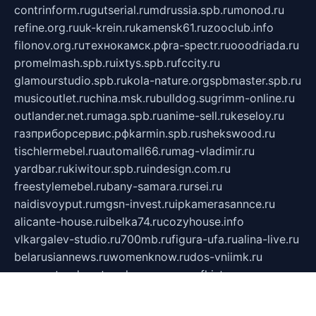
contrinform.ru
gutserial.ru
mdrussia.spb.ru
monod.ru
refine.org.ru
uk-krein.ru
kamensk61.ru
zooclub.info
filonov.org.ru
технокамск.рф
ra-spectr.ru
ooodriada.ru
promelmash.spb.ru
ixtys.spb.ru
fccity.ru
glamourstudio.spb.ru
kola-nature.org
spbmaster.spb.ru
musicoutlet.ru
china.msk.ru
bulldog.su
grimm-online.ru
outlander.net.ru
maga.spb.ru
anime-sell.ru
keseloy.ru
газприборсервис.рф
karmin.spb.ru
shekswood.ru
tischlermebel.ru
automall66.ru
mag-vladimir.ru
yardbar.ru
kiwitour.spb.ru
indesign.com.ru
freestylemebel.ru
bany-samara.ru
rsei.ru
naidisvoyput.ru
mgsn-invest.ru
ipkamerasannce.ru
alicante-house.ru
ibelka74.ru
cozyhouse.info
vlkargalev-studio.ru
700mb.ru
figura-ufa.ru
alina-live.ru
belarusiannews.ru
womenknow.ru
dos-vniimk.ru
sega.net.ru
dv.net.ru
phenomenonsofhistory.com
telesputnik.net.ru
wall.pp.ru
pylesosroidmi.ru
gtc-clan.ru
cligs.ru
bibikazap.ru
popova.org.ru