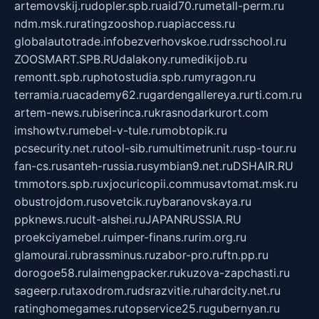
artemovskij.ru
dopler.spb.ru
aid70.ru
metall-perm.ru
ndm.msk.ru
ratingzooshop.ru
apiaccess.ru
globalautotrade.info
bezverhovskoe.ru
drsschool.ru
ZOOSMART.SPB.RU
dalakony.ru
medikijob.ru
remontt.spb.ru
photostudia.spb.ru
myragon.ru
terramia.ru
academy62.ru
gardengallereya.ru
rti.com.ru
artem-news.ru
biserinca.ru
krasnodarkurort.com
imshowtv.ru
mebel-v-tule.ru
mobtopik.ru
pcsecurity.net.ru
tool-sib.ru
multimetrunit.ru
sp-tour.ru
fan-cs.ru
santeh-russia.ru
symbian9.net.ru
DSHAIR.RU
tmmotors.spb.ru
xjocuricopii.com
musavtomat.msk.ru
obustrojdom.ru
sovetcik.ru
ybaranovskaya.ru
ppknews.ru
cult-alshei.ru
JAPANRUSSIA.RU
proekciyamebel.ru
imper-finans.ru
rim.org.ru
glamourai.ru
brassminus.ru
zabor-pro.ru
ftn.pp.ru
dorogoe58.ru
laimengpacker.ru
kuzova-zapchasti.ru
sageerp.ru
taxodrom.ru
dsrazvitie.ru
hardcity.net.ru
ratinghomegames.ru
topservice25.ru
gubernyan.ru