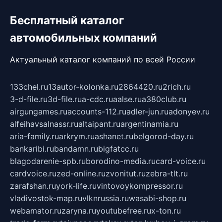
Бесплатный каталог
автомобильных компаний
Актуальный каталог компаний по всей России
133chel.ru
13autor-kolonka.ru
2864420.ru
2rich.ru
3-d-file.ru
3d-file.ru
a-cdc.ru
aalse.ru
a380club.ru
airgungames.ru
accounts-112.ru
adler-jun.ru
adonyev.ru
alfeihavsalnassr.ru
altaipant.ru
argentinamia.ru
aria-family.ru
arkrym.ru
ashanet.ru
belgorod-day.ru
bankaribi.ru
bandamn.ru
bigfatcc.ru
blagodarenie-spb.ru
borodino-media.ru
card-voice.ru
cardvoice.ru
zed-online.ru
zvonitut.ru
zebra-tlt.ru
zarafshan.ru
york-life.ru
vintovoykompressor.ru
vladivostok-map.ru
vlknrussia.ru
wasabi-shop.ru
webamator.ru
zaryna.ru
youtubefree.ru
x-ton.ru