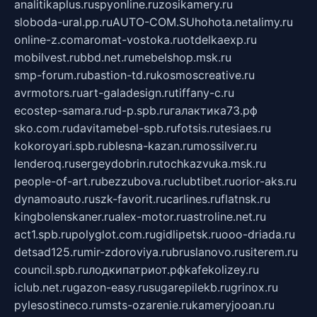
analitikaplus.ru
spyonline.ru
zosikamery.ru
sloboda-ural.pp.ru
AUTO-COM.SU
hohota.net
alimy.ru
online-z.com
aromat-vostoka.ru
otdelkaexp.ru
mobilvest.ru
bbd.net.ru
mebelshop.msk.ru
smp-forum.ru
bastion-td.ru
kosmoscreative.ru
avrmotors.ru
art-galadesign.ru
tiffany-c.ru
ecostep-samara.ru
d-p.spb.ru
галактика73.рф
sko.com.ru
davitamebel-spb.ru
fotsis.ru
tesiaes.ru
kokoroyari.spb.ru
blesna-kazan.ru
mossilver.ru
lenderoq.ru
sergeydobrin.ru
tochkazvuka.msk.ru
people-of-art.ru
bezzubova.ru
clubtibet.ru
orior-aks.ru
dynamoauto.ru
szk-favorit.ru
carlines.ru
flatnsk.ru
kingbolenskaner.ru
alex-motor.ru
astroline.net.ru
act1.spb.ru
polyglot.com.ru
gidlipetsk.ru
ooo-driada.ru
detsad125.ru
mir-zdoroviya.ru
bruslanovo.ru
siterem.ru
council.spb.ru
лодкипатриот.рф
kafekolizey.ru
iclub.net.ru
gazon-easy.ru
sugarepilekb.ru
grinox.ru
pylesostineco.ru
msts-ozarenie.ru
kameryjooan.ru