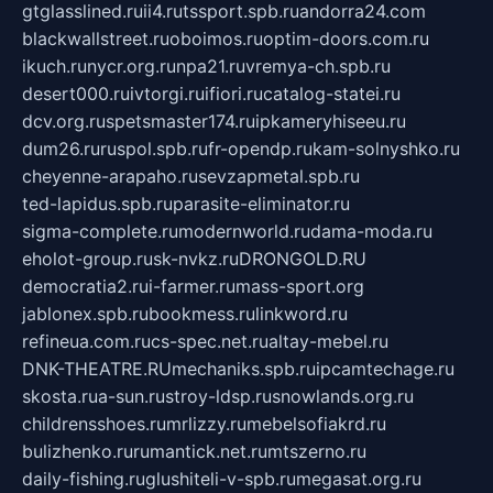
gtglasslined.ru
ii4.ru
tssport.spb.ru
andorra24.com
blackwallstreet.ru
oboimos.ru
optim-doors.com.ru
ikuch.ru
nycr.org.ru
npa21.ru
vremya-ch.spb.ru
desert000.ru
ivtorgi.ru
ifiori.ru
catalog-statei.ru
dcv.org.ru
spetsmaster174.ru
ipkameryhiseeu.ru
dum26.ru
ruspol.spb.ru
fr-opendp.ru
kam-solnyshko.ru
cheyenne-arapaho.ru
sevzapmetal.spb.ru
ted-lapidus.spb.ru
parasite-eliminator.ru
sigma-complete.ru
modernworld.ru
dama-moda.ru
eholot-group.ru
sk-nvkz.ru
DRONGOLD.RU
democratia2.ru
i-farmer.ru
mass-sport.org
jablonex.spb.ru
bookmess.ru
linkword.ru
refineua.com.ru
cs-spec.net.ru
altay-mebel.ru
DNK-THEATRE.RU
mechaniks.spb.ru
ipcamtechage.ru
skosta.ru
a-sun.ru
stroy-ldsp.ru
snowlands.org.ru
childrensshoes.ru
mrlizzy.ru
mebelsofiakrd.ru
bulizhenko.ru
rumantick.net.ru
mtszerno.ru
daily-fishing.ru
glushiteli-v-spb.ru
megasat.org.ru