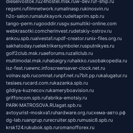
dieselvostok.ru
24hostel.msk.ru
w-dev.ru
f-ship.ru
regsmi.ru
filmnetwork.ru
malinasp.ru
kinosvin.ru
h2o-salon.ru
malutkayork.ru
deltaprim.spb.ru
tango-perm.ru
gooddir.ru
sgv.su
multiki-online.com
webkrasotki.com
cherinvest.ru
detskiy-ostrov.ru
ankou.spb.ru
alvesta1.ru
pdf-creator.ru
nix-files.org.ru
sakhatoday.ru
elektrikersymboler.ru
sputnikyes.ru
golf2club.msk.ru
aeforums.ru
zallclub.ru
multimodal.msk.ru
habaigry.ru
haikko.ru
sobakopedia.ru
isz-fest.ru
ewnc.info
screensaver-clock.net.ru
volnav.spb.ru
comnat.ru
npf.net.ru
7bit.pp.ru
kalugatur.ru
tesiaes.ru
card.com.ru
kazanka.spb.ru
gildiya-kuznecov.ru
kameryboavision.ru
griffoncom.spb.ru
fabrika-emotsiy.ru
PARK-MATROSOVA.RU
agat.spb.ru
avtoyurist-moskva1.ru
hardware.org.ru
схема-авто.рф
dg-lab.ru
angrup.ru
recruiter.spb.ru
music8.spb.ru
krsk124.ru
kubok.spb.ru
romanofforex.ru