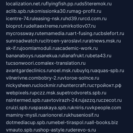
localization.net.ru
flyingfish.pp.ru
ds5teremok.ru
aclib.spb.ru
komissionka30.ru
mag-profit.ru
icentre-74.ru
leasing-nsk.ru
hd39.ru
rcd.com.ru
bioprot.ru
deltaextreme.ru
mirkotlov07.ru
mycrossway.ru
temamedia.ru
art-fusing.ru
cbslefort.ru
sunroadwatch.ru
citroen-yaroslavl.ru
ratnews.msk.ru
sk-if.ru
joomlamoduli.ru
academic-work.ru
bananaboys.ru
sanekua.ru
lianafrukt.ru
beta43.ru
tucsonwoori.com
alex-translation.ru
avantgardeclinics.ru
noel.msk.ru
buylq.ru
aquas-spb.ru
vilnerivne.com
bobry-2.ru
vtoroe-solnce.ru
nickysheen.ru
clockmir.ru
huntercraft.ru
стройокт.рф
webpixels.ru
pczz.msk.su
petrodvorets.spb.ru
nsintermed.spb.ru
avtovirazh-24.ru
jazzq.ru
czecot.ru
cruizi.spb.ru
spasskaya.spb.ru
kniris.ru
vkpeople.com
maminy-mysli.ru
arionorel.ru
khuseniosif.ru
dotmediacup.spb.ru
mebel-tiraspol.ru
all-books.biz
vmauto.spb.ru
shop-astyle.ru
derevo-s.ru