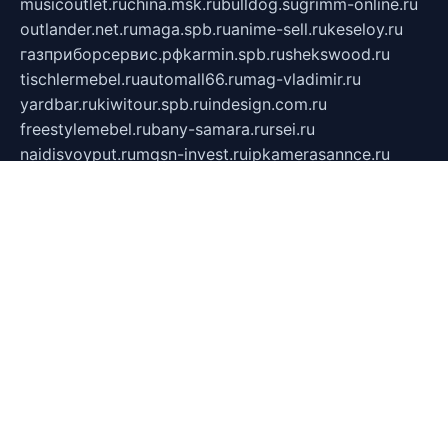
musicoutlet.ru
china.msk.ru
bulldog.su
grimm-online.ru
outlander.net.ru
maga.spb.ru
anime-sell.ru
keseloy.ru
газприборсервис.рф
karmin.spb.ru
shekswood.ru
tischlermebel.ru
automall66.ru
mag-vladimir.ru
yardbar.ru
kiwitour.spb.ru
indesign.com.ru
freestylemebel.ru
bany-samara.ru
rsei.ru
naidisvoyput.ru
mgsn-invest.ru
ipkamerasannce.ru
alicante-house.ru
ibelka74.ru
cozyhouse.info
vlkargalev-studio.ru
700mb.ru
figura-ufa.ru
alina-live.ru
belarusiannews.ru
womenknow.ru
dos-vniimk.ru
sega.net.ru
dv.net.ru
phenomenonsofhistory.com
telesputnik.net.ru
wall.pp.ru
pylesosroidmi.ru
gtc-clan.ru
cligs.ru
bibikazap.ru
popova.org.ru
netwhistler.spb.ru
bellvil.ru
bonzon.ru
iss-vladik.ru
defiparis.net.ru
las-gryzas.ru
amku.ru
electednews.spb.ru
feather.org.ru
spar72.ru
tankiigri.ru
dominus.com.ru
ibtree.ru
sanykool.pp.ru
unixlib.org.ru
menatep.spb.ru
gartenterrassen.ru
printeka.ru