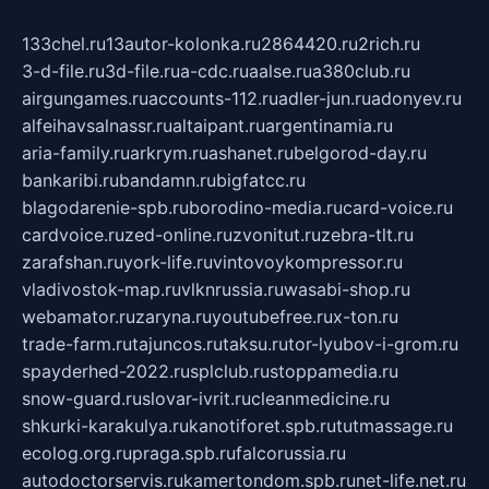
133chel.ru
13autor-kolonka.ru
2864420.ru
2rich.ru
3-d-file.ru
3d-file.ru
a-cdc.ru
aalse.ru
a380club.ru
airgungames.ru
accounts-112.ru
adler-jun.ru
adonyev.ru
alfeihavsalnassr.ru
altaipant.ru
argentinamia.ru
aria-family.ru
arkrym.ru
ashanet.ru
belgorod-day.ru
bankaribi.ru
bandamn.ru
bigfatcc.ru
blagodarenie-spb.ru
borodino-media.ru
card-voice.ru
cardvoice.ru
zed-online.ru
zvonitut.ru
zebra-tlt.ru
zarafshan.ru
york-life.ru
vintovoykompressor.ru
vladivostok-map.ru
vlknrussia.ru
wasabi-shop.ru
webamator.ru
zaryna.ru
youtubefree.ru
x-ton.ru
trade-farm.ru
tajuncos.ru
taksu.ru
tor-lyubov-i-grom.ru
spayderhed-2022.ru
splclub.ru
stoppamedia.ru
snow-guard.ru
slovar-ivrit.ru
cleanmedicine.ru
shkurki-karakulya.ru
kanotiforet.spb.ru
tutmassage.ru
ecolog.org.ru
praga.spb.ru
falcorussia.ru
autodoctorservis.ru
kamertondom.spb.ru
net-life.net.ru