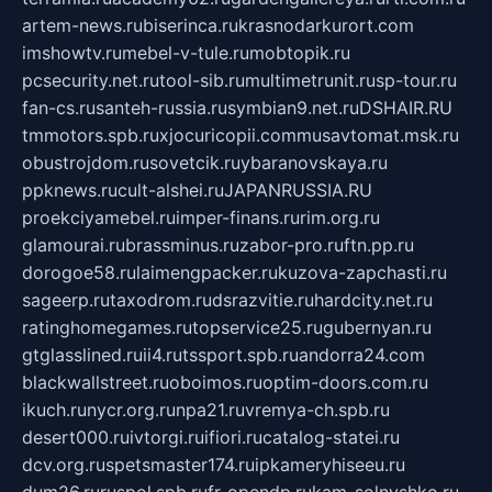
artem-news.ru
biserinca.ru
krasnodarkurort.com
imshowtv.ru
mebel-v-tule.ru
mobtopik.ru
pcsecurity.net.ru
tool-sib.ru
multimetrunit.ru
sp-tour.ru
fan-cs.ru
santeh-russia.ru
symbian9.net.ru
DSHAIR.RU
tmmotors.spb.ru
xjocuricopii.com
musavtomat.msk.ru
obustrojdom.ru
sovetcik.ru
ybaranovskaya.ru
ppknews.ru
cult-alshei.ru
JAPANRUSSIA.RU
proekciyamebel.ru
imper-finans.ru
rim.org.ru
glamourai.ru
brassminus.ru
zabor-pro.ru
ftn.pp.ru
dorogoe58.ru
laimengpacker.ru
kuzova-zapchasti.ru
sageerp.ru
taxodrom.ru
dsrazvitie.ru
hardcity.net.ru
ratinghomegames.ru
topservice25.ru
gubernyan.ru
gtglasslined.ru
ii4.ru
tssport.spb.ru
andorra24.com
blackwallstreet.ru
oboimos.ru
optim-doors.com.ru
ikuch.ru
nycr.org.ru
npa21.ru
vremya-ch.spb.ru
desert000.ru
ivtorgi.ru
ifiori.ru
catalog-statei.ru
dcv.org.ru
spetsmaster174.ru
ipkameryhiseeu.ru