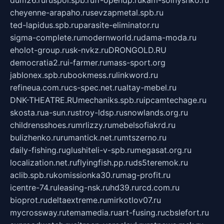
dum26.ru
ruspol.spb.ru
fr-opendp.ru
kam-solnyshko.ru
cheyenne-arapaho.ru
sevzapmetal.spb.ru
ted-lapidus.spb.ru
parasite-eliminator.ru
sigma-complete.ru
modernworld.ru
dama-moda.ru
eholot-group.ru
sk-nvkz.ru
DRONGOLD.RU
democratia2.ru
i-farmer.ru
mass-sport.org
jablonex.spb.ru
bookmess.ru
linkword.ru
refineua.com.ru
cs-spec.net.ru
altay-mebel.ru
DNK-THEATRE.RU
mechaniks.spb.ru
ipcamtechage.ru
skosta.ru
a-sun.ru
stroy-ldsp.ru
snowlands.org.ru
childrensshoes.ru
mrlizzy.ru
mebelsofiakrd.ru
bulizhenko.ru
rumantick.net.ru
mtszerno.ru
daily-fishing.ru
glushiteli-v-spb.ru
megasat.org.ru
localization.net.ru
flyingfish.pp.ru
ds5teremok.ru
aclib.spb.ru
komissionka30.ru
mag-profit.ru
icentre-74.ru
leasing-nsk.ru
hd39.ru
rcd.com.ru
bioprot.ru
deltaextreme.ru
mirkotlov07.ru
mycrossway.ru
temamedia.ru
art-fusing.ru
cbslefort.ru