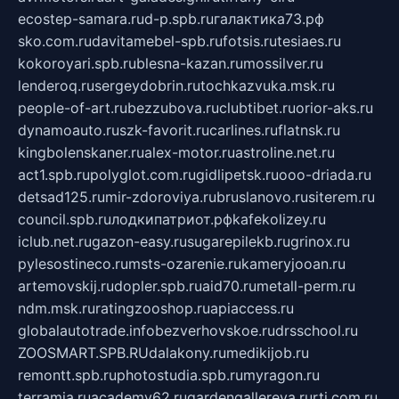
ecostep-samara.ru
d-p.spb.ru
галактика73.рф
sko.com.ru
davitamebel-spb.ru
fotsis.ru
tesiaes.ru
kokoroyari.spb.ru
blesna-kazan.ru
mossilver.ru
lenderoq.ru
sergeydobrin.ru
tochkazvuka.msk.ru
people-of-art.ru
bezzubova.ru
clubtibet.ru
orior-aks.ru
dynamoauto.ru
szk-favorit.ru
carlines.ru
flatnsk.ru
kingbolenskaner.ru
alex-motor.ru
astroline.net.ru
act1.spb.ru
polyglot.com.ru
gidlipetsk.ru
ooo-driada.ru
detsad125.ru
mir-zdoroviya.ru
bruslanovo.ru
siterem.ru
council.spb.ru
лодкипатриот.рф
kafekolizey.ru
iclub.net.ru
gazon-easy.ru
sugarepilekb.ru
grinox.ru
pylesostineco.ru
msts-ozarenie.ru
kameryjooan.ru
artemovskij.ru
dopler.spb.ru
aid70.ru
metall-perm.ru
ndm.msk.ru
ratingzooshop.ru
apiaccess.ru
globalautotrade.info
bezverhovskoe.ru
drsschool.ru
ZOOSMART.SPB.RU
dalakony.ru
medikijob.ru
remontt.spb.ru
photostudia.spb.ru
myragon.ru
terramia.ru
academy62.ru
gardengallereya.ru
rti.com.ru