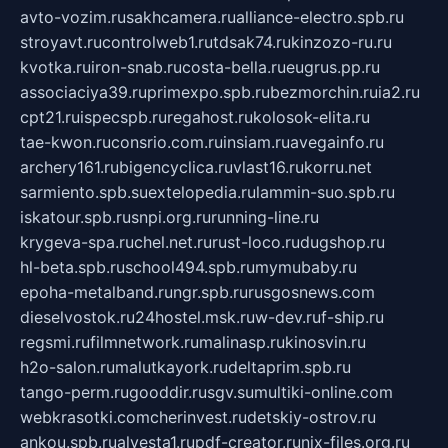
avto-vozim.ru
sakhcamera.ru
alliance-electro.spb.ru
stroyavt.ru
controlweb1.ru
tdsak74.ru
kinzozo-ru.ru
kvotka.ru
iron-snab.ru
costa-bella.ru
eugrus.pp.ru
associaciya39.ru
primexpo.spb.ru
bezmorchin.ru
ia2.ru
cpt21.ru
ispecspb.ru
regahost.ru
kolosok-elita.ru
tae-kwon.ru
consrio.com.ru
insiam.ru
avegainfo.ru
archery161.ru
bigencyclica.ru
vlast16.ru
korru.net
sarmiento.spb.su
extelopedia.ru
lammin-suo.spb.ru
iskatour.spb.ru
snpi.org.ru
running-line.ru
krygeva-spa.ru
chel.net.ru
rust-loco.ru
dugshop.ru
hl-beta.spb.ru
school494.spb.ru
mymubaby.ru
epoha-metalband.ru
ngr.spb.ru
rusgosnews.com
dieselvostok.ru
24hostel.msk.ru
w-dev.ru
f-ship.ru
regsmi.ru
filmnetwork.ru
malinasp.ru
kinosvin.ru
h2o-salon.ru
malutkayork.ru
deltaprim.spb.ru
tango-perm.ru
gooddir.ru
sgv.su
multiki-online.com
webkrasotki.com
cherinvest.ru
detskiy-ostrov.ru
ankou.spb.ru
alvesta1.ru
pdf-creator.ru
nix-files.org.ru