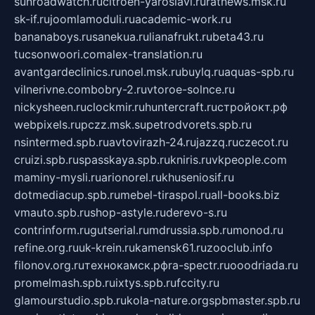
sunroadwatch.ru
citroen-yaroslavl.ru
ratnews.msk.ru
sk-if.ru
joomlamoduli.ru
academic-work.ru
bananaboys.ru
sanekua.ru
lianafrukt.ru
beta43.ru
tucsonwoori.com
alex-translation.ru
avantgardeclinics.ru
noel.msk.ru
buylq.ru
aquas-spb.ru
vilnerivne.com
bobry-2.ru
vtoroe-solnce.ru
nickysheen.ru
clockmir.ru
huntercraft.ru
стройокт.рф
webpixels.ru
pczz.msk.su
petrodvorets.spb.ru
nsintermed.spb.ru
avtovirazh-24.ru
jazzq.ru
czecot.ru
cruizi.spb.ru
spasskaya.spb.ru
kniris.ru
vkpeople.com
maminy-mysli.ru
arionorel.ru
khuseniosif.ru
dotmediacup.spb.ru
mebel-tiraspol.ru
all-books.biz
vmauto.spb.ru
shop-astyle.ru
derevo-s.ru
contrinform.ru
gutserial.ru
mdrussia.spb.ru
monod.ru
refine.org.ru
uk-krein.ru
kamensk61.ru
zooclub.info
filonov.org.ru
технокамск.рф
ra-spectr.ru
ooodriada.ru
promelmash.spb.ru
ixtys.spb.ru
fccity.ru
glamourstudio.spb.ru
kola-nature.org
spbmaster.spb.ru