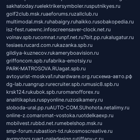
sakhatoday.ru
elektrikersymboler.ru
sputnikyes.ru
golf2club.msk.ru
aeforums.ru
zallclub.ru
multimodal.msk.ru
habaigry.ru
haikko.ru
sobakopedia.ru
isz-fest.ru
ewnc.info
screensaver-clock.net.ru
volnav.spb.ru
comnat.ru
npf.net.ru
7bit.pp.ru
kalugatur.ru
tesiaes.ru
card.com.ru
kazanka.spb.ru
gildiya-kuznecov.ru
kameryboavision.ru
griffoncom.spb.ru
fabrika-emotsiy.ru
PARK-MATROSOVA.RU
agat.spb.ru
avtoyurist-moskva1.ru
hardware.org.ru
схема-авто.рф
dg-lab.ru
angrup.ru
recruiter.spb.ru
music8.spb.ru
krsk124.ru
kubok.spb.ru
romanofforex.ru
analitikaplus.ru
spyonline.ru
zosikamery.ru
sloboda-ural.pp.ru
AUTO-COM.SU
hohota.net
alimy.ru
online-z.com
aromat-vostoka.ru
otdelkaexp.ru
mobilvest.ru
bbd.net.ru
mebelshop.msk.ru
smp-forum.ru
bastion-td.ru
kosmoscreative.ru
avrmotors.ru
art-galadesign.ru
tiffany-c.ru