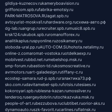
gildiya-kuznecov.ru
kameryboavision.ru
griffoncom.spb.ru
fabrika-emotsiy.ru
PARK-MATROSOVA.RU
agat.spb.ru
avtoyurist-moskva1.ru
hardware.org.ru
схема-авто.рф
dg-lab.ru
angrup.ru
recruiter.spb.ru
music8.spb.ru
krsk124.ru
kubok.spb.ru
romanofforex.ru
analitikaplus.ru
spyonline.ru
zosikamery.ru
sloboda-ural.pp.ru
AUTO-COM.SU
hohota.net
alimy.ru
online-z.com
aromat-vostoka.ru
otdelkaexp.ru
mobilvest.ru
bbd.net.ru
mebelshop.msk.ru
smp-forum.ru
bastion-td.ru
kosmoscreative.ru
avrmotors.ru
art-galadesign.ru
tiffany-c.ru
ecostep-samara.ru
d-p.spb.ru
галактика73.рф
sko.com.ru
davitamebel-spb.ru
fotsis.ru
tesiaes.ru
kokoroyari.spb.ru
blesna-kazan.ru
mossilver.ru
lenderoq.ru
sergeydobrin.ru
tochkazvuka.msk.ru
people-of-art.ru
bezzubova.ru
clubtibet.ru
orior-aks.ru
dynamoauto.ru
szk-favorit.ru
carlines.ru
flatnsk.ru