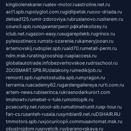
kingbolenskaner.ru
alex-motor.ru
astroline.net.ru
act1.spb.ru
polyglot.com.ru
gidlipetsk.ru
ooo-driada.ru
detsad125.ru
mir-zdoroviya.ru
bruslanovo.ru
siterem.ru
council.spb.ru
лодкипатриот.рф
kafekolizey.ru
iclub.net.ru
gazon-easy.ru
sugarepilekb.ru
grinox.ru
pylesostineco.ru
msts-ozarenie.ru
kameryjooan.ru
artemovskij.ru
dopler.spb.ru
aid70.ru
metall-perm.ru
ndm.msk.ru
ratingzooshop.ru
apiaccess.ru
globalautotrade.info
bezverhovskoe.ru
drsschool.ru
ZOOSMART.SPB.RU
dalakony.ru
medikijob.ru
remontt.spb.ru
photostudia.spb.ru
myragon.ru
terramia.ru
academy62.ru
gardengallereya.ru
rti.com.ru
artem-news.ru
biserinca.ru
krasnodarkurort.com
imshowtv.ru
mebel-v-tule.ru
mobtopik.ru
pcsecurity.net.ru
tool-sib.ru
multimetrunit.ru
sp-tour.ru
fan-cs.ru
santeh-russia.ru
symbian9.net.ru
DSHAIR.RU
tmmotors.spb.ru
xjocuricopii.com
musavtomat.msk.ru
obustrojdom.ru
sovetcik.ru
ybaranovskaya.ru