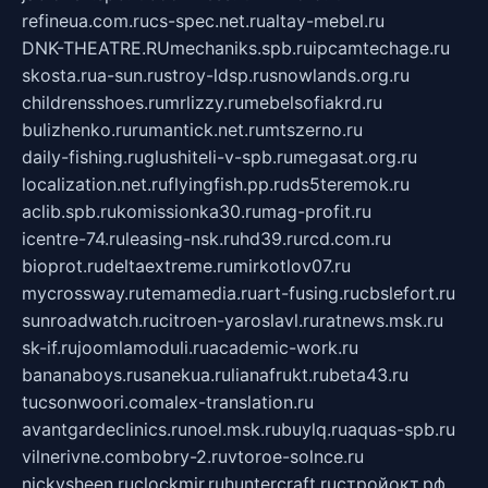
refineua.com.ru
cs-spec.net.ru
altay-mebel.ru
DNK-THEATRE.RU
mechaniks.spb.ru
ipcamtechage.ru
skosta.ru
a-sun.ru
stroy-ldsp.ru
snowlands.org.ru
childrensshoes.ru
mrlizzy.ru
mebelsofiakrd.ru
bulizhenko.ru
rumantick.net.ru
mtszerno.ru
daily-fishing.ru
glushiteli-v-spb.ru
megasat.org.ru
localization.net.ru
flyingfish.pp.ru
ds5teremok.ru
aclib.spb.ru
komissionka30.ru
mag-profit.ru
icentre-74.ru
leasing-nsk.ru
hd39.ru
rcd.com.ru
bioprot.ru
deltaextreme.ru
mirkotlov07.ru
mycrossway.ru
temamedia.ru
art-fusing.ru
cbslefort.ru
sunroadwatch.ru
citroen-yaroslavl.ru
ratnews.msk.ru
sk-if.ru
joomlamoduli.ru
academic-work.ru
bananaboys.ru
sanekua.ru
lianafrukt.ru
beta43.ru
tucsonwoori.com
alex-translation.ru
avantgardeclinics.ru
noel.msk.ru
buylq.ru
aquas-spb.ru
vilnerivne.com
bobry-2.ru
vtoroe-solnce.ru
nickysheen.ru
clockmir.ru
huntercraft.ru
стройокт.рф