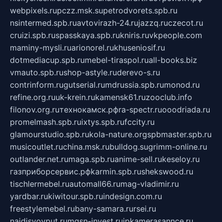
webpixels.ru
pczz.msk.su
petrodvorets.spb.ru
nsintermed.spb.ru
avtovirazh-24.ru
jazzq.ru
czecot.ru
cruizi.spb.ru
spasskaya.spb.ru
kniris.ru
vkpeople.com
maminy-mysli.ru
arionorel.ru
khuseniosif.ru
dotmediacup.spb.ru
mebel-tiraspol.ru
all-books.biz
vmauto.spb.ru
shop-astyle.ru
derevo-s.ru
contrinform.ru
gutserial.ru
mdrussia.spb.ru
monod.ru
refine.org.ru
uk-krein.ru
kamensk61.ru
zooclub.info
filonov.org.ru
технокамск.рф
ra-spectr.ru
ooodriada.ru
promelmash.spb.ru
ixtys.spb.ru
fccity.ru
glamourstudio.spb.ru
kola-nature.org
spbmaster.spb.ru
musicoutlet.ru
china.msk.ru
bulldog.su
grimm-online.ru
outlander.net.ru
maga.spb.ru
anime-sell.ru
keseloy.ru
газприборсервис.рф
karmin.spb.ru
shekswood.ru
tischlermebel.ru
automall66.ru
mag-vladimir.ru
yardbar.ru
kiwitour.spb.ru
indesign.com.ru
freestylemebel.ru
bany-samara.ru
rsei.ru
naidisvoyput.ru
mgsn-invest.ru
ipkamerasannce.ru