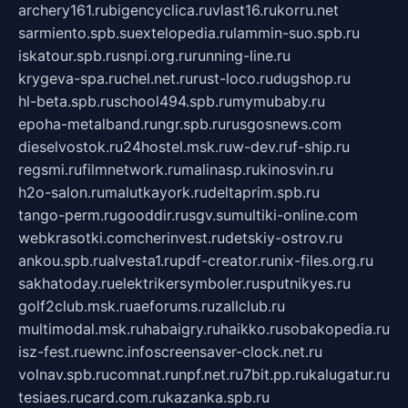
archery161.ru
bigencyclica.ru
vlast16.ru
korru.net
sarmiento.spb.su
extelopedia.ru
lammin-suo.spb.ru
iskatour.spb.ru
snpi.org.ru
running-line.ru
krygeva-spa.ru
chel.net.ru
rust-loco.ru
dugshop.ru
hl-beta.spb.ru
school494.spb.ru
mymubaby.ru
epoha-metalband.ru
ngr.spb.ru
rusgosnews.com
dieselvostok.ru
24hostel.msk.ru
w-dev.ru
f-ship.ru
regsmi.ru
filmnetwork.ru
malinasp.ru
kinosvin.ru
h2o-salon.ru
malutkayork.ru
deltaprim.spb.ru
tango-perm.ru
gooddir.ru
sgv.su
multiki-online.com
webkrasotki.com
cherinvest.ru
detskiy-ostrov.ru
ankou.spb.ru
alvesta1.ru
pdf-creator.ru
nix-files.org.ru
sakhatoday.ru
elektrikersymboler.ru
sputnikyes.ru
golf2club.msk.ru
aeforums.ru
zallclub.ru
multimodal.msk.ru
habaigry.ru
haikko.ru
sobakopedia.ru
isz-fest.ru
ewnc.info
screensaver-clock.net.ru
volnav.spb.ru
comnat.ru
npf.net.ru
7bit.pp.ru
kalugatur.ru
tesiaes.ru
card.com.ru
kazanka.spb.ru