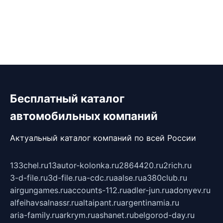
Бесплатный каталог
автомобильных компаний
Актуальный каталог компаний по всей России
133chel.ru
13autor-kolonka.ru
2864420.ru
2rich.ru
3-d-file.ru
3d-file.ru
a-cdc.ru
aalse.ru
a380club.ru
airgungames.ru
accounts-112.ru
adler-jun.ru
adonyev.ru
alfeihavsalnassr.ru
altaipant.ru
argentinamia.ru
aria-family.ru
arkrym.ru
ashanet.ru
belgorod-day.ru