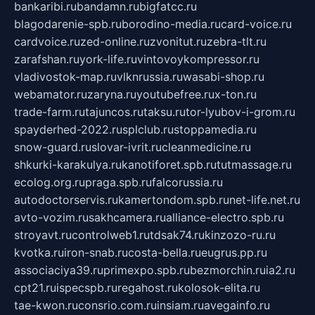
bankaribi.ru
bandamn.ru
bigfatcc.ru
blagodarenie-spb.ru
borodino-media.ru
card-voice.ru
cardvoice.ru
zed-online.ru
zvonitut.ru
zebra-tlt.ru
zarafshan.ru
york-life.ru
vintovoykompressor.ru
vladivostok-map.ru
vlknrussia.ru
wasabi-shop.ru
webamator.ru
zaryna.ru
youtubefree.ru
x-ton.ru
trade-farm.ru
tajuncos.ru
taksu.ru
tor-lyubov-i-grom.ru
spayderhed-2022.ru
splclub.ru
stoppamedia.ru
snow-guard.ru
slovar-ivrit.ru
cleanmedicine.ru
shkurki-karakulya.ru
kanotiforet.spb.ru
tutmassage.ru
ecolog.org.ru
praga.spb.ru
falcorussia.ru
autodoctorservis.ru
kamertondom.spb.ru
net-life.net.ru
avto-vozim.ru
sakhcamera.ru
alliance-electro.spb.ru
stroyavt.ru
controlweb1.ru
tdsak74.ru
kinzozo-ru.ru
kvotka.ru
iron-snab.ru
costa-bella.ru
eugrus.pp.ru
associaciya39.ru
primexpo.spb.ru
bezmorchin.ru
ia2.ru
cpt21.ru
ispecspb.ru
regahost.ru
kolosok-elita.ru
tae-kwon.ru
consrio.com.ru
insiam.ru
avegainfo.ru