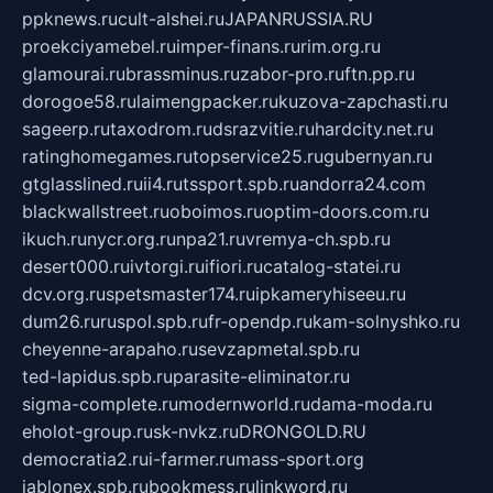
ppknews.ru
cult-alshei.ru
JAPANRUSSIA.RU
proekciyamebel.ru
imper-finans.ru
rim.org.ru
glamourai.ru
brassminus.ru
zabor-pro.ru
ftn.pp.ru
dorogoe58.ru
laimengpacker.ru
kuzova-zapchasti.ru
sageerp.ru
taxodrom.ru
dsrazvitie.ru
hardcity.net.ru
ratinghomegames.ru
topservice25.ru
gubernyan.ru
gtglasslined.ru
ii4.ru
tssport.spb.ru
andorra24.com
blackwallstreet.ru
oboimos.ru
optim-doors.com.ru
ikuch.ru
nycr.org.ru
npa21.ru
vremya-ch.spb.ru
desert000.ru
ivtorgi.ru
ifiori.ru
catalog-statei.ru
dcv.org.ru
spetsmaster174.ru
ipkameryhiseeu.ru
dum26.ru
ruspol.spb.ru
fr-opendp.ru
kam-solnyshko.ru
cheyenne-arapaho.ru
sevzapmetal.spb.ru
ted-lapidus.spb.ru
parasite-eliminator.ru
sigma-complete.ru
modernworld.ru
dama-moda.ru
eholot-group.ru
sk-nvkz.ru
DRONGOLD.RU
democratia2.ru
i-farmer.ru
mass-sport.org
jablonex.spb.ru
bookmess.ru
linkword.ru