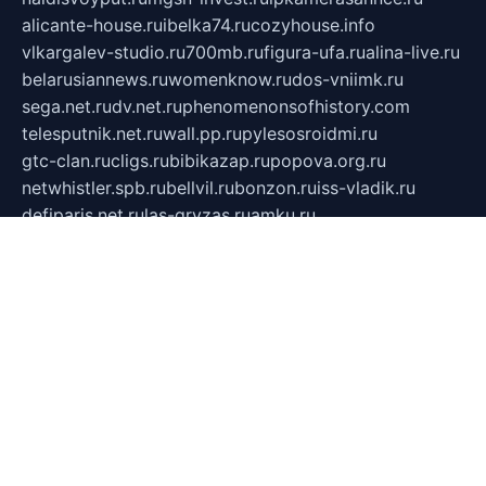
alicante-house.ru
ibelka74.ru
cozyhouse.info
vlkargalev-studio.ru
700mb.ru
figura-ufa.ru
alina-live.ru
belarusiannews.ru
womenknow.ru
dos-vniimk.ru
sega.net.ru
dv.net.ru
phenomenonsofhistory.com
telesputnik.net.ru
wall.pp.ru
pylesosroidmi.ru
gtc-clan.ru
cligs.ru
bibikazap.ru
popova.org.ru
netwhistler.spb.ru
bellvil.ru
bonzon.ru
iss-vladik.ru
defiparis.net.ru
las-gryzas.ru
amku.ru
electednews.spb.ru
feather.org.ru
spar72.ru
tankiigri.ru
dominus.com.ru
ibtree.ru
sanykool.pp.ru
unixlib.org.ru
menatep.spb.ru
gartenterrassen.ru
printeka.ru
skvozilka.com.ru
parkovka-pub.ru
lovemobi.ru
art-ru.ru
emulatorz.com.ru
alucomp.com.ru
tatforum.com.ru
alternativa-profi.ru
dermakler.ru
artsurvey.ru
aredir.ru
khimspas.ru
centr-maxi.ru
2018r.ru
bort-stomer-defort.ru
professional2.ru
gibsons.ru
artselena.ru
art-pilot.ru
ingredient.spb.ru