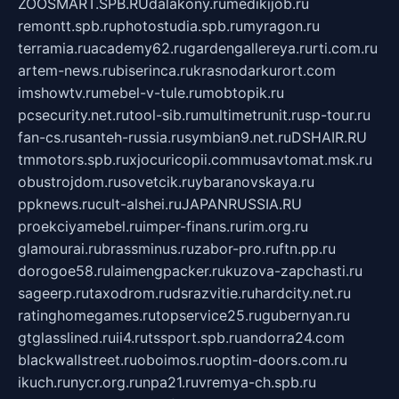
ZOOSMART.SPB.RU
dalakony.ru
medikijob.ru
remontt.spb.ru
photostudia.spb.ru
myragon.ru
terramia.ru
academy62.ru
gardengallereya.ru
rti.com.ru
artem-news.ru
biserinca.ru
krasnodarkurort.com
imshowtv.ru
mebel-v-tule.ru
mobtopik.ru
pcsecurity.net.ru
tool-sib.ru
multimetrunit.ru
sp-tour.ru
fan-cs.ru
santeh-russia.ru
symbian9.net.ru
DSHAIR.RU
tmmotors.spb.ru
xjocuricopii.com
musavtomat.msk.ru
obustrojdom.ru
sovetcik.ru
ybaranovskaya.ru
ppknews.ru
cult-alshei.ru
JAPANRUSSIA.RU
proekciyamebel.ru
imper-finans.ru
rim.org.ru
glamourai.ru
brassminus.ru
zabor-pro.ru
ftn.pp.ru
dorogoe58.ru
laimengpacker.ru
kuzova-zapchasti.ru
sageerp.ru
taxodrom.ru
dsrazvitie.ru
hardcity.net.ru
ratinghomegames.ru
topservice25.ru
gubernyan.ru
gtglasslined.ru
ii4.ru
tssport.spb.ru
andorra24.com
blackwallstreet.ru
oboimos.ru
optim-doors.com.ru
ikuch.ru
nycr.org.ru
npa21.ru
vremya-ch.spb.ru