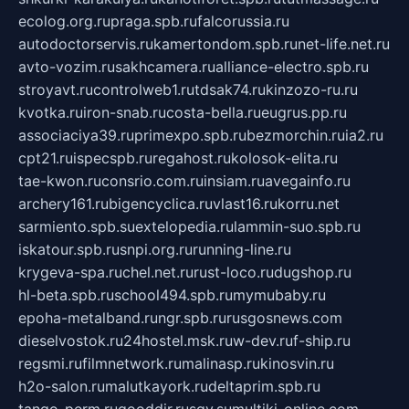
ecolog.org.ru
praga.spb.ru
falcorussia.ru
autodoctorservis.ru
kamertondom.spb.ru
net-life.net.ru
avto-vozim.ru
sakhcamera.ru
alliance-electro.spb.ru
stroyavt.ru
controlweb1.ru
tdsak74.ru
kinzozo-ru.ru
kvotka.ru
iron-snab.ru
costa-bella.ru
eugrus.pp.ru
associaciya39.ru
primexpo.spb.ru
bezmorchin.ru
ia2.ru
cpt21.ru
ispecspb.ru
regahost.ru
kolosok-elita.ru
tae-kwon.ru
consrio.com.ru
insiam.ru
avegainfo.ru
archery161.ru
bigencyclica.ru
vlast16.ru
korru.net
sarmiento.spb.su
extelopedia.ru
lammin-suo.spb.ru
iskatour.spb.ru
snpi.org.ru
running-line.ru
krygeva-spa.ru
chel.net.ru
rust-loco.ru
dugshop.ru
hl-beta.spb.ru
school494.spb.ru
mymubaby.ru
epoha-metalband.ru
ngr.spb.ru
rusgosnews.com
dieselvostok.ru
24hostel.msk.ru
w-dev.ru
f-ship.ru
regsmi.ru
filmnetwork.ru
malinasp.ru
kinosvin.ru
h2o-salon.ru
malutkayork.ru
deltaprim.spb.ru
tango-perm.ru
gooddir.ru
sgv.su
multiki-online.com