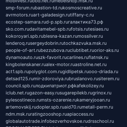
mobilvest.ru
bbd.net.ru
mebelshop.msk.ru
smp-forum.ru
bastion-td.ru
kosmoscreative.ru
avrmotors.ru
art-galadesign.ru
tiffany-c.ru
ecostep-samara.ru
d-p.spb.ru
галактика73.рф
sko.com.ru
davitamebel-spb.ru
fotsis.ru
tesiaes.ru
kokoroyari.spb.ru
blesna-kazan.ru
mossilver.ru
lenderoq.ru
sergeydobrin.ru
tochkazvuka.msk.ru
people-of-art.ru
bezzubova.ru
clubtibet.ru
orior-aks.ru
dynamoauto.ru
szk-favorit.ru
carlines.ru
flatnsk.ru
kingbolenskaner.ru
alex-motor.ru
astroline.net.ru
act1.spb.ru
polyglot.com.ru
gidlipetsk.ru
ooo-driada.ru
detsad125.ru
mir-zdoroviya.ru
bruslanovo.ru
siterem.ru
council.spb.ru
лодкипатриот.рф
kafekolizey.ru
iclub.net.ru
gazon-easy.ru
sugarepilekb.ru
grinox.ru
pylesostineco.ru
msts-ozarenie.ru
kameryjooan.ru
artemovskij.ru
dopler.spb.ru
aid70.ru
metall-perm.ru
ndm.msk.ru
ratingzooshop.ru
apiaccess.ru
globalautotrade.info
bezverhovskoe.ru
drsschool.ru