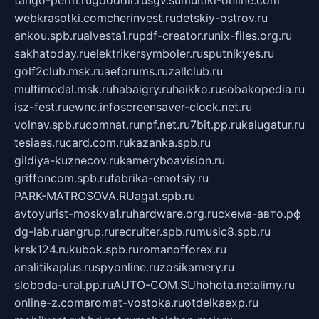
webkrasotki.com
cherinvest.ru
detskiy-ostrov.ru
ankou.spb.ru
alvesta1.ru
pdf-creator.ru
nix-files.org.ru
sakhatoday.ru
elektrikersymboler.ru
sputnikyes.ru
golf2club.msk.ru
aeforums.ru
zallclub.ru
multimodal.msk.ru
habaigry.ru
haikko.ru
sobakopedia.ru
isz-fest.ru
ewnc.info
screensaver-clock.net.ru
volnav.spb.ru
comnat.ru
npf.net.ru
7bit.pp.ru
kalugatur.ru
tesiaes.ru
card.com.ru
kazanka.spb.ru
gildiya-kuznecov.ru
kameryboavision.ru
griffoncom.spb.ru
fabrika-emotsiy.ru
PARK-MATROSOVA.RU
agat.spb.ru
avtoyurist-moskva1.ru
hardware.org.ru
схема-авто.рф
dg-lab.ru
angrup.ru
recruiter.spb.ru
music8.spb.ru
krsk124.ru
kubok.spb.ru
romanofforex.ru
analitikaplus.ru
spyonline.ru
zosikamery.ru
sloboda-ural.pp.ru
AUTO-COM.SU
hohota.net
alimy.ru
online-z.com
aromat-vostoka.ru
otdelkaexp.ru