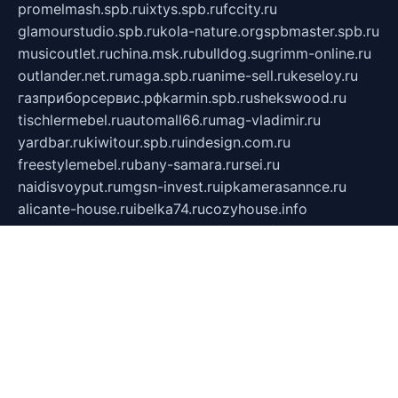
promelmash.spb.ru
ixtys.spb.ru
fccity.ru
glamourstudio.spb.ru
kola-nature.org
spbmaster.spb.ru
musicoutlet.ru
china.msk.ru
bulldog.su
grimm-online.ru
outlander.net.ru
maga.spb.ru
anime-sell.ru
keseloy.ru
газприборсервис.рф
karmin.spb.ru
shekswood.ru
tischlermebel.ru
automall66.ru
mag-vladimir.ru
yardbar.ru
kiwitour.spb.ru
indesign.com.ru
freestylemebel.ru
bany-samara.ru
rsei.ru
naidisvoyput.ru
mgsn-invest.ru
ipkamerasannce.ru
alicante-house.ru
ibelka74.ru
cozyhouse.info
vlkargalev-studio.ru
700mb.ru
figura-ufa.ru
alina-live.ru
belarusiannews.ru
womenknow.ru
dos-vniimk.ru
sega.net.ru
dv.net.ru
phenomenonsofhistory.com
telesputnik.net.ru
wall.pp.ru
pylesosroidmi.ru
gtc-clan.ru
cligs.ru
bibikazap.ru
popova.org.ru
netwhistler.spb.ru
bellvil.ru
bonzon.ru
iss-vladik.ru
defiparis.net.ru
las-gryzas.ru
amku.ru
electednews.spb.ru
feather.org.ru
spar72.ru
tankiigri.ru