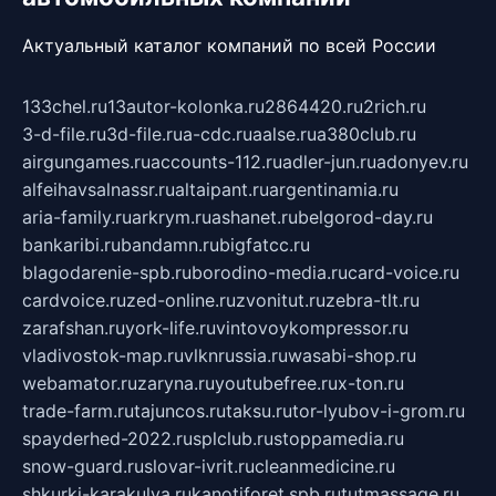
Актуальный каталог компаний по всей России
133chel.ru
13autor-kolonka.ru
2864420.ru
2rich.ru
3-d-file.ru
3d-file.ru
a-cdc.ru
aalse.ru
a380club.ru
airgungames.ru
accounts-112.ru
adler-jun.ru
adonyev.ru
alfeihavsalnassr.ru
altaipant.ru
argentinamia.ru
aria-family.ru
arkrym.ru
ashanet.ru
belgorod-day.ru
bankaribi.ru
bandamn.ru
bigfatcc.ru
blagodarenie-spb.ru
borodino-media.ru
card-voice.ru
cardvoice.ru
zed-online.ru
zvonitut.ru
zebra-tlt.ru
zarafshan.ru
york-life.ru
vintovoykompressor.ru
vladivostok-map.ru
vlknrussia.ru
wasabi-shop.ru
webamator.ru
zaryna.ru
youtubefree.ru
x-ton.ru
trade-farm.ru
tajuncos.ru
taksu.ru
tor-lyubov-i-grom.ru
spayderhed-2022.ru
splclub.ru
stoppamedia.ru
snow-guard.ru
slovar-ivrit.ru
cleanmedicine.ru
shkurki-karakulya.ru
kanotiforet.spb.ru
tutmassage.ru