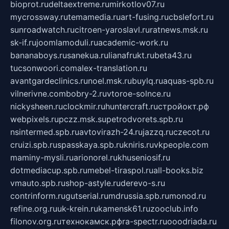
bioprot.ru
deltaextreme.ru
mirkotlov07.ru
mycrossway.ru
temamedia.ru
art-fusing.ru
cbslefort.ru
sunroadwatch.ru
citroen-yaroslavl.ru
ratnews.msk.ru
sk-if.ru
joomlamoduli.ru
academic-work.ru
bananaboys.ru
sanekua.ru
lianafrukt.ru
beta43.ru
tucsonwoori.com
alex-translation.ru
avantgardeclinics.ru
noel.msk.ru
buylq.ru
aquas-spb.ru
vilnerivne.com
bobry-2.ru
vtoroe-solnce.ru
nickysheen.ru
clockmir.ru
huntercraft.ru
стройокт.рф
webpixels.ru
pczz.msk.su
petrodvorets.spb.ru
nsintermed.spb.ru
avtovirazh-24.ru
jazzq.ru
czecot.ru
cruizi.spb.ru
spasskaya.spb.ru
kniris.ru
vkpeople.com
maminy-mysli.ru
arionorel.ru
khuseniosif.ru
dotmediacup.spb.ru
mebel-tiraspol.ru
all-books.biz
vmauto.spb.ru
shop-astyle.ru
derevo-s.ru
contrinform.ru
gutserial.ru
mdrussia.spb.ru
monod.ru
refine.org.ru
uk-krein.ru
kamensk61.ru
zooclub.info
filonov.org.ru
технокамск.рф
ra-spectr.ru
ooodriada.ru