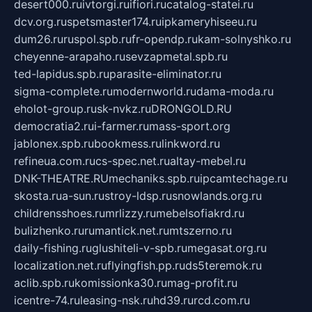
desert000.ru
ivtorgi.ru
ifiori.ru
catalog-statei.ru
dcv.org.ru
spetsmaster174.ru
ipkameryhiseeu.ru
dum26.ru
ruspol.spb.ru
fr-opendp.ru
kam-solnyshko.ru
cheyenne-arapaho.ru
sevzapmetal.spb.ru
ted-lapidus.spb.ru
parasite-eliminator.ru
sigma-complete.ru
modernworld.ru
dama-moda.ru
eholot-group.ru
sk-nvkz.ru
DRONGOLD.RU
democratia2.ru
i-farmer.ru
mass-sport.org
jablonex.spb.ru
bookmess.ru
linkword.ru
refineua.com.ru
cs-spec.net.ru
altay-mebel.ru
DNK-THEATRE.RU
mechaniks.spb.ru
ipcamtechage.ru
skosta.ru
a-sun.ru
stroy-ldsp.ru
snowlands.org.ru
childrensshoes.ru
mrlizzy.ru
mebelsofiakrd.ru
bulizhenko.ru
rumantick.net.ru
mtszerno.ru
daily-fishing.ru
glushiteli-v-spb.ru
megasat.org.ru
localization.net.ru
flyingfish.pp.ru
ds5teremok.ru
aclib.spb.ru
komissionka30.ru
mag-profit.ru
icentre-74.ru
leasing-nsk.ru
hd39.ru
rcd.com.ru