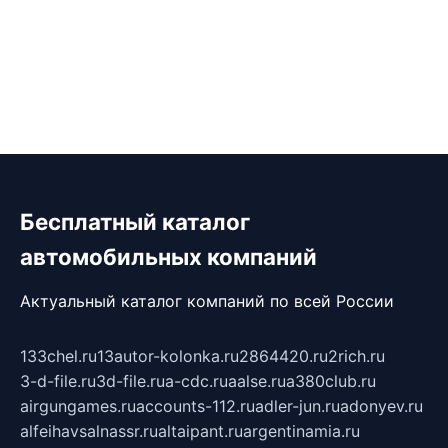
Бесплатный каталог
автомобильных компаний
Актуальный каталог компаний по всей России
133chel.ru
13autor-kolonka.ru
2864420.ru
2rich.ru
3-d-file.ru
3d-file.ru
a-cdc.ru
aalse.ru
a380club.ru
airgungames.ru
accounts-112.ru
adler-jun.ru
adonyev.ru
alfeihavsalnassr.ru
altaipant.ru
argentinamia.ru