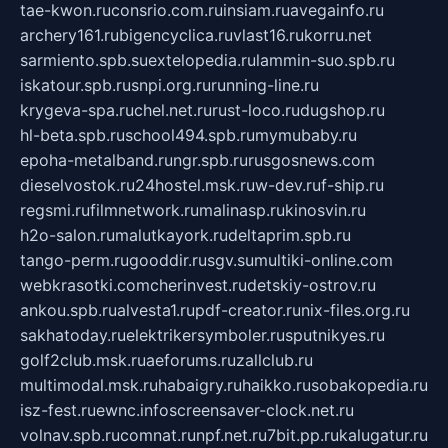
tae-kwon.ru
consrio.com.ru
insiam.ru
avegainfo.ru
archery161.ru
bigencyclica.ru
vlast16.ru
korru.net
sarmiento.spb.su
extelopedia.ru
lammin-suo.spb.ru
iskatour.spb.ru
snpi.org.ru
running-line.ru
krygeva-spa.ru
chel.net.ru
rust-loco.ru
dugshop.ru
hl-beta.spb.ru
school494.spb.ru
mymubaby.ru
epoha-metalband.ru
ngr.spb.ru
rusgosnews.com
dieselvostok.ru
24hostel.msk.ru
w-dev.ru
f-ship.ru
regsmi.ru
filmnetwork.ru
malinasp.ru
kinosvin.ru
h2o-salon.ru
malutkayork.ru
deltaprim.spb.ru
tango-perm.ru
gooddir.ru
sgv.su
multiki-online.com
webkrasotki.com
cherinvest.ru
detskiy-ostrov.ru
ankou.spb.ru
alvesta1.ru
pdf-creator.ru
nix-files.org.ru
sakhatoday.ru
elektrikersymboler.ru
sputnikyes.ru
golf2club.msk.ru
aeforums.ru
zallclub.ru
multimodal.msk.ru
habaigry.ru
haikko.ru
sobakopedia.ru
isz-fest.ru
ewnc.info
screensaver-clock.net.ru
volnav.spb.ru
comnat.ru
npf.net.ru
7bit.pp.ru
kalugatur.ru