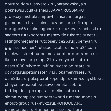
obustrojdom.ru
sovetcik.ru
ybaranovskaya.ru
ppknews.ru
cult-alshei.ru
JAPANRUSSIA.RU
proekciyamebel.ru
imper-finans.ru
rim.org.ru
glamourai.ru
brassminus.ru
zabor-pro.ru
ftn.pp.ru
dorogoe58.ru
laimengpacker.ru
kuzova-zapchasti.ru
sageerp.ru
taxodrom.ru
dsrazvitie.ru
hardcity.net.ru
ratinghomegames.ru
topservice25.ru
gubernyan.ru
gtglasslined.ru
ii4.ru
tssport.spb.ru
andorra24.com
blackwallstreet.ru
oboimos.ru
optim-doors.com.ru
ikuch.ru
nycr.org.ru
npa21.ru
vremya-ch.spb.ru
desert000.ru
ivtorgi.ru
ifiori.ru
catalog-statei.ru
dcv.org.ru
spetsmaster174.ru
ipkameryhiseeu.ru
dum26.ru
ruspol.spb.ru
fr-opendp.ru
kam-solnyshko.ru
cheyenne-arapaho.ru
sevzapmetal.spb.ru
ted-lapidus.spb.ru
parasite-eliminator.ru
sigma-complete.ru
modernworld.ru
dama-moda.ru
eholot-group.ru
sk-nvkz.ru
DRONGOLD.RU
democratia2.ru
i-farmer.ru
mass-sport.org