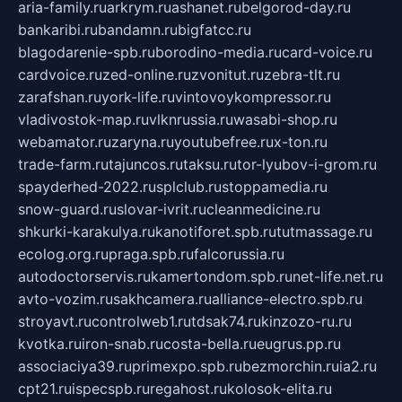
aria-family.ru
arkrym.ru
ashanet.ru
belgorod-day.ru
bankaribi.ru
bandamn.ru
bigfatcc.ru
blagodarenie-spb.ru
borodino-media.ru
card-voice.ru
cardvoice.ru
zed-online.ru
zvonitut.ru
zebra-tlt.ru
zarafshan.ru
york-life.ru
vintovoykompressor.ru
vladivostok-map.ru
vlknrussia.ru
wasabi-shop.ru
webamator.ru
zaryna.ru
youtubefree.ru
x-ton.ru
trade-farm.ru
tajuncos.ru
taksu.ru
tor-lyubov-i-grom.ru
spayderhed-2022.ru
splclub.ru
stoppamedia.ru
snow-guard.ru
slovar-ivrit.ru
cleanmedicine.ru
shkurki-karakulya.ru
kanotiforet.spb.ru
tutmassage.ru
ecolog.org.ru
praga.spb.ru
falcorussia.ru
autodoctorservis.ru
kamertondom.spb.ru
net-life.net.ru
avto-vozim.ru
sakhcamera.ru
alliance-electro.spb.ru
stroyavt.ru
controlweb1.ru
tdsak74.ru
kinzozo-ru.ru
kvotka.ru
iron-snab.ru
costa-bella.ru
eugrus.pp.ru
associaciya39.ru
primexpo.spb.ru
bezmorchin.ru
ia2.ru
cpt21.ru
ispecspb.ru
regahost.ru
kolosok-elita.ru