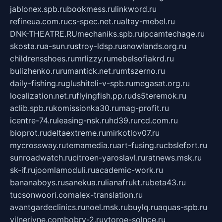
jablonex.spb.ru
bookmess.ru
linkword.ru
refineua.com.ru
cs-spec.net.ru
altay-mebel.ru
DNK-THEATRE.RU
mechaniks.spb.ru
ipcamtechage.ru
skosta.ru
a-sun.ru
stroy-ldsp.ru
snowlands.org.ru
childrensshoes.ru
mrlizzy.ru
mebelsofiakrd.ru
bulizhenko.ru
rumantick.net.ru
mtszerno.ru
daily-fishing.ru
glushiteli-v-spb.ru
megasat.org.ru
localization.net.ru
flyingfish.pp.ru
ds5teremok.ru
aclib.spb.ru
komissionka30.ru
mag-profit.ru
icentre-74.ru
leasing-nsk.ru
hd39.ru
rcd.com.ru
bioprot.ru
deltaextreme.ru
mirkotlov07.ru
mycrossway.ru
temamedia.ru
art-fusing.ru
cbslefort.ru
sunroadwatch.ru
citroen-yaroslavl.ru
ratnews.msk.ru
sk-if.ru
joomlamoduli.ru
academic-work.ru
bananaboys.ru
sanekua.ru
lianafrukt.ru
beta43.ru
tucsonwoori.com
alex-translation.ru
avantgardeclinics.ru
noel.msk.ru
buylq.ru
aquas-spb.ru
vilnerivne.com
bobry-2.ru
vtoroe-solnce.ru