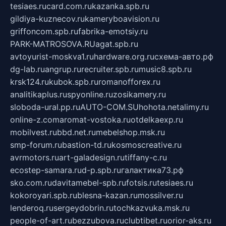
tesiaes.ru
card.com.ru
kazanka.spb.ru
gildiya-kuznecov.ru
kameryboavision.ru
griffoncom.spb.ru
fabrika-emotsiy.ru
PARK-MATROSOVA.RU
agat.spb.ru
avtoyurist-moskva1.ru
hardware.org.ru
схема-авто.рф
dg-lab.ru
angrup.ru
recruiter.spb.ru
music8.spb.ru
krsk124.ru
kubok.spb.ru
romanofforex.ru
analitikaplus.ru
spyonline.ru
zosikamery.ru
sloboda-ural.pp.ru
AUTO-COM.SU
hohota.net
alimy.ru
online-z.com
aromat-vostoka.ru
otdelkaexp.ru
mobilvest.ru
bbd.net.ru
mebelshop.msk.ru
smp-forum.ru
bastion-td.ru
kosmoscreative.ru
avrmotors.ru
art-galadesign.ru
tiffany-c.ru
ecostep-samara.ru
d-p.spb.ru
галактика73.рф
sko.com.ru
davitamebel-spb.ru
fotsis.ru
tesiaes.ru
kokoroyari.spb.ru
blesna-kazan.ru
mossilver.ru
lenderoq.ru
sergeydobrin.ru
tochkazvuka.msk.ru
people-of-art.ru
bezzubova.ru
clubtibet.ru
orior-aks.ru