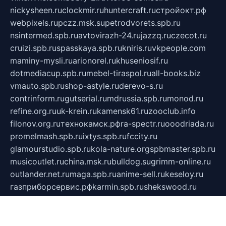
nickysheen.ru
clockmir.ru
huntercraft.ru
стройокт.рф
webpixels.ru
pczz.msk.su
petrodvorets.spb.ru
nsintermed.spb.ru
avtovirazh-24.ru
jazzq.ru
czecot.ru
cruizi.spb.ru
spasskaya.spb.ru
kniris.ru
vkpeople.com
maminy-mysli.ru
arionorel.ru
khuseniosif.ru
dotmediacup.spb.ru
mebel-tiraspol.ru
all-books.biz
vmauto.spb.ru
shop-astyle.ru
derevo-s.ru
contrinform.ru
gutserial.ru
mdrussia.spb.ru
monod.ru
refine.org.ru
uk-krein.ru
kamensk61.ru
zooclub.info
filonov.org.ru
технокамск.рф
ra-spectr.ru
ooodriada.ru
promelmash.spb.ru
ixtys.spb.ru
fccity.ru
glamourstudio.spb.ru
kola-nature.org
spbmaster.spb.ru
musicoutlet.ru
china.msk.ru
bulldog.su
grimm-online.ru
outlander.net.ru
maga.spb.ru
anime-sell.ru
keseloy.ru
газприборсервис.рф
karmin.spb.ru
shekswood.ru
tischlermebel.ru
automall66.ru
mag-vladimir.ru
yardbar.ru
kiwitour.spb.ru
indesign.com.ru
freestylemebel.ru
bany-samara.ru
rsei.ru