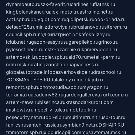
dynamoauto.ru
szk-favorit.ru
carlines.ru
flatnsk.ru
kingbolenskaner.ru
alex-motor.ru
astroline.net.ru
act1.spb.ru
polyglot.com.ru
gidlipetsk.ru
ooo-driada.ru
detsad125.ru
mir-zdoroviya.ru
bruslanovo.ru
siterem.ru
council.spb.ru
лодкипатриот.рф
kafekolizey.ru
iclub.net.ru
gazon-easy.ru
sugarepilekb.ru
grinox.ru
pylesostineco.ru
msts-ozarenie.ru
kameryjooan.ru
artemovskij.ru
dopler.spb.ru
aid70.ru
metall-perm.ru
ndm.msk.ru
ratingzooshop.ru
apiaccess.ru
globalautotrade.info
bezverhovskoe.ru
drsschool.ru
ZOOSMART.SPB.RU
dalakony.ru
medikijob.ru
remontt.spb.ru
photostudia.spb.ru
myragon.ru
terramia.ru
academy62.ru
gardengallereya.ru
rti.com.ru
artem-news.ru
biserinca.ru
krasnodarkurort.com
imshowtv.ru
mebel-v-tule.ru
mobtopik.ru
pcsecurity.net.ru
tool-sib.ru
multimetrunit.ru
sp-tour.ru
fan-cs.ru
santeh-russia.ru
symbian9.net.ru
DSHAIR.RU
tmmotors.spb.ru
xjocuricopii.com
musavtomat.msk.ru