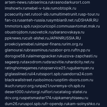
artem-news.ru
biserinca.ru
krasnodarkurort.com
imshowtv.ru
mebel-v-tule.ru
mobtopik.ru
pcsecurity.net.ru
tool-sib.ru
multimetrunit.ru
sp-tour.ru
fan-cs.ru
santeh-russia.ru
symbian9.net.ru
DSHAIR.RU
tmmotors.spb.ru
xjocuricopii.com
musavtomat.msk.ru
obustrojdom.ru
sovetcik.ru
ybaranovskaya.ru
ppknews.ru
cult-alshei.ru
JAPANRUSSIA.RU
proekciyamebel.ru
imper-finans.ru
rim.org.ru
glamourai.ru
brassminus.ru
zabor-pro.ru
ftn.pp.ru
dorogoe58.ru
laimengpacker.ru
kuzova-zapchasti.ru
sageerp.ru
taxodrom.ru
dsrazvitie.ru
hardcity.net.ru
ratinghomegames.ru
topservice25.ru
gubernyan.ru
gtglasslined.ru
ii4.ru
tssport.spb.ru
andorra24.com
blackwallstreet.ru
oboimos.ru
optim-doors.com.ru
ikuch.ru
nycr.org.ru
npa21.ru
vremya-ch.spb.ru
desert000.ru
ivtorgi.ru
ifiori.ru
catalog-statei.ru
dcv.org.ru
spetsmaster174.ru
ipkameryhiseeu.ru
dum26.ru
ruspol.spb.ru
fr-opendp.ru
kam-solnyshko.ru