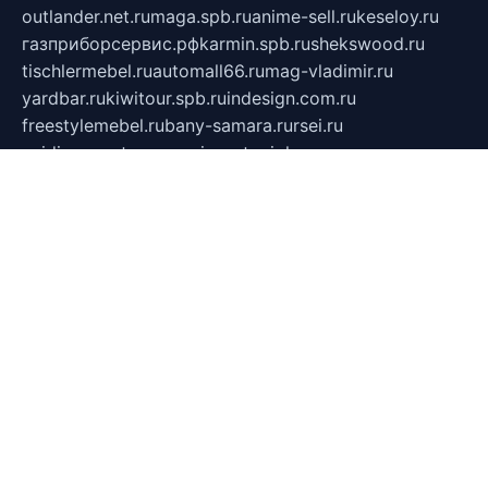
outlander.net.ru
maga.spb.ru
anime-sell.ru
keseloy.ru
газприборсервис.рф
karmin.spb.ru
shekswood.ru
tischlermebel.ru
automall66.ru
mag-vladimir.ru
yardbar.ru
kiwitour.spb.ru
indesign.com.ru
freestylemebel.ru
bany-samara.ru
rsei.ru
naidisvoyput.ru
mgsn-invest.ru
ipkamerasannce.ru
alicante-house.ru
ibelka74.ru
cozyhouse.info
vlkargalev-studio.ru
700mb.ru
figura-ufa.ru
alina-live.ru
belarusiannews.ru
womenknow.ru
dos-vniimk.ru
sega.net.ru
dv.net.ru
phenomenonsofhistory.com
telesputnik.net.ru
wall.pp.ru
pylesosroidmi.ru
gtc-clan.ru
cligs.ru
bibikazap.ru
popova.org.ru
netwhistler.spb.ru
bellvil.ru
bonzon.ru
iss-vladik.ru
defiparis.net.ru
las-gryzas.ru
amku.ru
electednews.spb.ru
feather.org.ru
spar72.ru
tankiigri.ru
dominus.com.ru
ibtree.ru
sanykool.pp.ru
unixlib.org.ru
menatep.spb.ru
gartenterrassen.ru
printeka.ru
skvozilka.com.ru
parkovka-pub.ru
lovemobi.ru
art-ru.ru