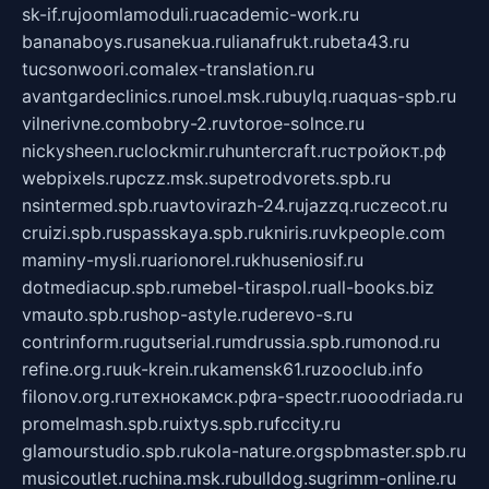
sk-if.ru
joomlamoduli.ru
academic-work.ru
bananaboys.ru
sanekua.ru
lianafrukt.ru
beta43.ru
tucsonwoori.com
alex-translation.ru
avantgardeclinics.ru
noel.msk.ru
buylq.ru
aquas-spb.ru
vilnerivne.com
bobry-2.ru
vtoroe-solnce.ru
nickysheen.ru
clockmir.ru
huntercraft.ru
стройокт.рф
webpixels.ru
pczz.msk.su
petrodvorets.spb.ru
nsintermed.spb.ru
avtovirazh-24.ru
jazzq.ru
czecot.ru
cruizi.spb.ru
spasskaya.spb.ru
kniris.ru
vkpeople.com
maminy-mysli.ru
arionorel.ru
khuseniosif.ru
dotmediacup.spb.ru
mebel-tiraspol.ru
all-books.biz
vmauto.spb.ru
shop-astyle.ru
derevo-s.ru
contrinform.ru
gutserial.ru
mdrussia.spb.ru
monod.ru
refine.org.ru
uk-krein.ru
kamensk61.ru
zooclub.info
filonov.org.ru
технокамск.рф
ra-spectr.ru
ooodriada.ru
promelmash.spb.ru
ixtys.spb.ru
fccity.ru
glamourstudio.spb.ru
kola-nature.org
spbmaster.spb.ru
musicoutlet.ru
china.msk.ru
bulldog.su
grimm-online.ru