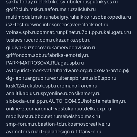
sakhatoday.ru
elektrikersymboler.ru
sputnikyes.ru
golf2club.msk.ru
aeforums.ru
zallclub.ru
multimodal.msk.ru
habaigry.ru
haikko.ru
sobakopedia.ru
isz-fest.ru
ewnc.info
screensaver-clock.net.ru
volnav.spb.ru
comnat.ru
npf.net.ru
7bit.pp.ru
kalugatur.ru
tesiaes.ru
card.com.ru
kazanka.spb.ru
gildiya-kuznecov.ru
kameryboavision.ru
griffoncom.spb.ru
fabrika-emotsiy.ru
PARK-MATROSOVA.RU
agat.spb.ru
avtoyurist-moskva1.ru
hardware.org.ru
схема-авто.рф
dg-lab.ru
angrup.ru
recruiter.spb.ru
music8.spb.ru
krsk124.ru
kubok.spb.ru
romanofforex.ru
analitikaplus.ru
spyonline.ru
zosikamery.ru
sloboda-ural.pp.ru
AUTO-COM.SU
hohota.net
alimy.ru
online-z.com
aromat-vostoka.ru
otdelkaexp.ru
mobilvest.ru
bbd.net.ru
mebelshop.msk.ru
smp-forum.ru
bastion-td.ru
kosmoscreative.ru
avrmotors.ru
art-galadesign.ru
tiffany-c.ru