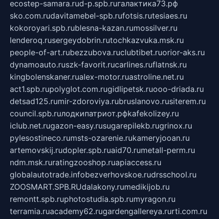
ecostep-samara.ru
d-p.spb.ru
галактика73.рф
sko.com.ru
davitamebel-spb.ru
fotsis.ru
tesiaes.ru
kokoroyari.spb.ru
blesna-kazan.ru
mossilver.ru
lenderoq.ru
sergeydobrin.ru
tochkazvuka.msk.ru
people-of-art.ru
bezzubova.ru
clubtibet.ru
orior-aks.ru
dynamoauto.ru
szk-favorit.ru
carlines.ru
flatnsk.ru
kingbolenskaner.ru
alex-motor.ru
astroline.net.ru
act1.spb.ru
polyglot.com.ru
gidlipetsk.ru
ooo-driada.ru
detsad125.ru
mir-zdoroviya.ru
bruslanovo.ru
siterem.ru
council.spb.ru
лодкипатриот.рф
kafekolizey.ru
iclub.net.ru
gazon-easy.ru
sugarepilekb.ru
grinox.ru
pylesostineco.ru
msts-ozarenie.ru
kameryjooan.ru
artemovskij.ru
dopler.spb.ru
aid70.ru
metall-perm.ru
ndm.msk.ru
ratingzooshop.ru
apiaccess.ru
globalautotrade.info
bezverhovskoe.ru
drsschool.ru
ZOOSMART.SPB.RU
dalakony.ru
medikijob.ru
remontt.spb.ru
photostudia.spb.ru
myragon.ru
terramia.ru
academy62.ru
gardengallereya.ru
rti.com.ru