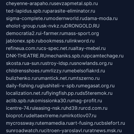
cheyenne-arapaho.ru
sevzapmetal.spb.ru
ted-lapidus.spb.ru
parasite-eliminator.ru
sigma-complete.ru
modernworld.ru
dama-moda.ru
eholot-group.ru
sk-nvkz.ru
DRONGOLD.RU
democratia2.ru
i-farmer.ru
mass-sport.org
jablonex.spb.ru
bookmess.ru
linkword.ru
refineua.com.ru
cs-spec.net.ru
altay-mebel.ru
DNK-THEATRE.RU
mechaniks.spb.ru
ipcamtechage.ru
skosta.ru
a-sun.ru
stroy-ldsp.ru
snowlands.org.ru
childrensshoes.ru
mrlizzy.ru
mebelsofiakrd.ru
bulizhenko.ru
rumantick.net.ru
mtszerno.ru
daily-fishing.ru
glushiteli-v-spb.ru
megasat.org.ru
localization.net.ru
flyingfish.pp.ru
ds5teremok.ru
aclib.spb.ru
komissionka30.ru
mag-profit.ru
icentre-74.ru
leasing-nsk.ru
hd39.ru
rcd.com.ru
bioprot.ru
deltaextreme.ru
mirkotlov07.ru
mycrossway.ru
temamedia.ru
art-fusing.ru
cbslefort.ru
sunroadwatch.ru
citroen-yaroslavl.ru
ratnews.msk.ru