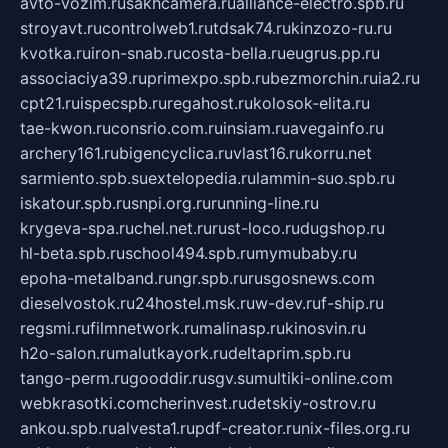
avto-vozim.ru
sakhcamera.ru
alliance-electro.spb.ru
stroyavt.ru
controlweb1.ru
tdsak74.ru
kinzozo-ru.ru
kvotka.ru
iron-snab.ru
costa-bella.ru
eugrus.pp.ru
associaciya39.ru
primexpo.spb.ru
bezmorchin.ru
ia2.ru
cpt21.ru
ispecspb.ru
regahost.ru
kolosok-elita.ru
tae-kwon.ru
consrio.com.ru
insiam.ru
avegainfo.ru
archery161.ru
bigencyclica.ru
vlast16.ru
korru.net
sarmiento.spb.su
extelopedia.ru
lammin-suo.spb.ru
iskatour.spb.ru
snpi.org.ru
running-line.ru
krygeva-spa.ru
chel.net.ru
rust-loco.ru
dugshop.ru
hl-beta.spb.ru
school494.spb.ru
mymubaby.ru
epoha-metalband.ru
ngr.spb.ru
rusgosnews.com
dieselvostok.ru
24hostel.msk.ru
w-dev.ru
f-ship.ru
regsmi.ru
filmnetwork.ru
malinasp.ru
kinosvin.ru
h2o-salon.ru
malutkayork.ru
deltaprim.spb.ru
tango-perm.ru
gooddir.ru
sgv.su
multiki-online.com
webkrasotki.com
cherinvest.ru
detskiy-ostrov.ru
ankou.spb.ru
alvesta1.ru
pdf-creator.ru
nix-files.org.ru