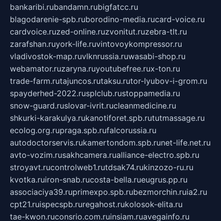
bankaribi.ru
bandamn.ru
bigfatcc.ru
blagodarenie-spb.ru
borodino-media.ru
card-voice.ru
cardvoice.ru
zed-online.ru
zvonitut.ru
zebra-tlt.ru
zarafshan.ru
york-life.ru
vintovoykompressor.ru
vladivostok-map.ru
vlknrussia.ru
wasabi-shop.ru
webamator.ru
zaryna.ru
youtubefree.ru
x-ton.ru
trade-farm.ru
tajuncos.ru
taksu.ru
tor-lyubov-i-grom.ru
spayderhed-2022.ru
splclub.ru
stoppamedia.ru
snow-guard.ru
slovar-ivrit.ru
cleanmedicine.ru
shkurki-karakulya.ru
kanotiforet.spb.ru
tutmassage.ru
ecolog.org.ru
praga.spb.ru
falcorussia.ru
autodoctorservis.ru
kamertondom.spb.ru
net-life.net.ru
avto-vozim.ru
sakhcamera.ru
alliance-electro.spb.ru
stroyavt.ru
controlweb1.ru
tdsak74.ru
kinzozo-ru.ru
kvotka.ru
iron-snab.ru
costa-bella.ru
eugrus.pp.ru
associaciya39.ru
primexpo.spb.ru
bezmorchin.ru
ia2.ru
cpt21.ru
ispecspb.ru
regahost.ru
kolosok-elita.ru
tae-kwon.ru
consrio.com.ru
insiam.ru
avegainfo.ru