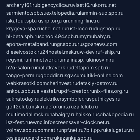
archery161.ru
bigencyclica.ru
vlast16.ru
korru.net
sarmiento.spb.su
extelopedia.ru
lammin-suo.spb.ru
iskatour.spb.ru
snpi.org.ru
running-line.ru
krygeva-spa.ru
chel.net.ru
rust-loco.ru
dugshop.ru
hl-beta.spb.ru
school494.spb.ru
mymubaby.ru
epoha-metalband.ru
ngr.spb.ru
rusgosnews.com
dieselvostok.ru
24hostel.msk.ru
w-dev.ru
f-ship.ru
regsmi.ru
filmnetwork.ru
malinasp.ru
kinosvin.ru
h2o-salon.ru
malutkayork.ru
deltaprim.spb.ru
tango-perm.ru
gooddir.ru
sgv.su
multiki-online.com
webkrasotki.com
cherinvest.ru
detskiy-ostrov.ru
ankou.spb.ru
alvesta1.ru
pdf-creator.ru
nix-files.org.ru
sakhatoday.ru
elektrikersymboler.ru
sputnikyes.ru
golf2club.msk.ru
aeforums.ru
zallclub.ru
multimodal.msk.ru
habaigry.ru
haikko.ru
sobakopedia.ru
isz-fest.ru
ewnc.info
screensaver-clock.net.ru
volnav.spb.ru
comnat.ru
npf.net.ru
7bit.pp.ru
kalugatur.ru
tesiaes.ru
card.com.ru
kazanka.spb.ru