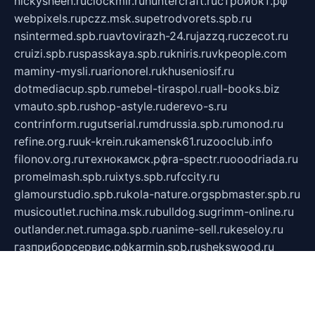
nickysheen.ru
clockmir.ru
huntercraft.ru
стройокт.рф
webpixels.ru
pczz.msk.su
petrodvorets.spb.ru
nsintermed.spb.ru
avtovirazh-24.ru
jazzq.ru
czecot.ru
cruizi.spb.ru
spasskaya.spb.ru
kniris.ru
vkpeople.com
maminy-mysli.ru
arionorel.ru
khuseniosif.ru
dotmediacup.spb.ru
mebel-tiraspol.ru
all-books.biz
vmauto.spb.ru
shop-astyle.ru
derevo-s.ru
contrinform.ru
gutserial.ru
mdrussia.spb.ru
monod.ru
refine.org.ru
uk-krein.ru
kamensk61.ru
zooclub.info
filonov.org.ru
технокамск.рф
ra-spectr.ru
ooodriada.ru
promelmash.spb.ru
ixtys.spb.ru
fccity.ru
glamourstudio.spb.ru
kola-nature.org
spbmaster.spb.ru
musicoutlet.ru
china.msk.ru
bulldog.su
grimm-online.ru
outlander.net.ru
maga.spb.ru
anime-sell.ru
keseloy.ru
газприборсервис.рф
karmin.spb.ru
shekswood.ru
tischlermebel.ru
automall66.ru
mag-vladimir.ru
yardbar.ru
kiwitour.spb.ru
indesign.com.ru
freestylemebel.ru
bany-samara.ru
rsei.ru