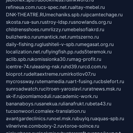
refineua.com.ru
cs-spec.net.ru
altay-mebel.ru
DNK-THEATRE.RU
mechaniks.spb.ru
ipcamtechage.ru
skosta.ru
a-sun.ru
stroy-ldsp.ru
snowlands.org.ru
childrensshoes.ru
mrlizzy.ru
mebelsofiakrd.ru
bulizhenko.ru
rumantick.net.ru
mtszerno.ru
daily-fishing.ru
glushiteli-v-spb.ru
megasat.org.ru
localization.net.ru
flyingfish.pp.ru
ds5teremok.ru
aclib.spb.ru
komissionka30.ru
mag-profit.ru
icentre-74.ru
leasing-nsk.ru
hd39.ru
rcd.com.ru
bioprot.ru
deltaextreme.ru
mirkotlov07.ru
mycrossway.ru
temamedia.ru
art-fusing.ru
cbslefort.ru
sunroadwatch.ru
citroen-yaroslavl.ru
ratnews.msk.ru
sk-if.ru
joomlamoduli.ru
academic-work.ru
bananaboys.ru
sanekua.ru
lianafrukt.ru
beta43.ru
tucsonwoori.com
alex-translation.ru
avantgardeclinics.ru
noel.msk.ru
buylq.ru
aquas-spb.ru
vilnerivne.com
bobry-2.ru
vtoroe-solnce.ru