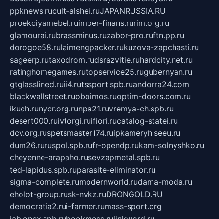
ppknews.ru
cult-alshei.ru
JAPANRUSSIA.RU
proekciyamebel.ru
imper-finans.ru
rim.org.ru
glamourai.ru
brassminus.ru
zabor-pro.ru
ftn.pp.ru
dorogoe58.ru
laimengpacker.ru
kuzova-zapchasti.ru
sageerp.ru
taxodrom.ru
dsrazvitie.ru
hardcity.net.ru
ratinghomegames.ru
topservice25.ru
gubernyan.ru
gtglasslined.ru
ii4.ru
tssport.spb.ru
andorra24.com
blackwallstreet.ru
oboimos.ru
optim-doors.com.ru
ikuch.ru
nycr.org.ru
npa21.ru
vremya-ch.spb.ru
desert000.ru
ivtorgi.ru
ifiori.ru
catalog-statei.ru
dcv.org.ru
spetsmaster174.ru
ipkameryhiseeu.ru
dum26.ru
ruspol.spb.ru
fr-opendp.ru
kam-solnyshko.ru
cheyenne-arapaho.ru
sevzapmetal.spb.ru
ted-lapidus.spb.ru
parasite-eliminator.ru
sigma-complete.ru
modernworld.ru
dama-moda.ru
eholot-group.ru
sk-nvkz.ru
DRONGOLD.RU
democratia2.ru
i-farmer.ru
mass-sport.org
jablonex.spb.ru
bookmess.ru
linkword.ru