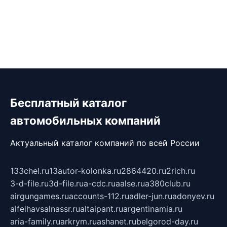
Бесплатный каталог
автомобильных компаний
Актуальный каталог компаний по всей России
133chel.ru
13autor-kolonka.ru
2864420.ru
2rich.ru
3-d-file.ru
3d-file.ru
a-cdc.ru
aalse.ru
a380club.ru
airgungames.ru
accounts-112.ru
adler-jun.ru
adonyev.ru
alfeihavsalnassr.ru
altaipant.ru
argentinamia.ru
aria-family.ru
arkrym.ru
ashanet.ru
belgorod-day.ru