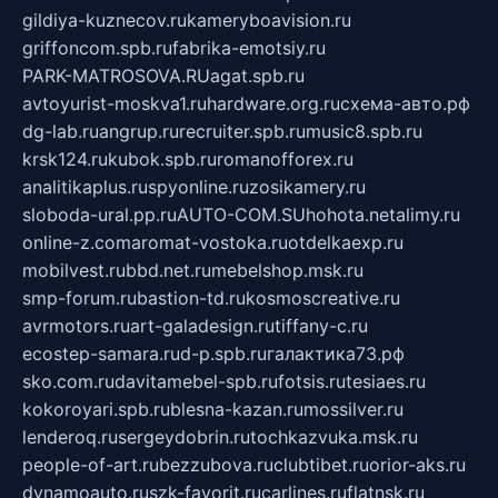
gildiya-kuznecov.ru
kameryboavision.ru
griffoncom.spb.ru
fabrika-emotsiy.ru
PARK-MATROSOVA.RU
agat.spb.ru
avtoyurist-moskva1.ru
hardware.org.ru
схема-авто.рф
dg-lab.ru
angrup.ru
recruiter.spb.ru
music8.spb.ru
krsk124.ru
kubok.spb.ru
romanofforex.ru
analitikaplus.ru
spyonline.ru
zosikamery.ru
sloboda-ural.pp.ru
AUTO-COM.SU
hohota.net
alimy.ru
online-z.com
aromat-vostoka.ru
otdelkaexp.ru
mobilvest.ru
bbd.net.ru
mebelshop.msk.ru
smp-forum.ru
bastion-td.ru
kosmoscreative.ru
avrmotors.ru
art-galadesign.ru
tiffany-c.ru
ecostep-samara.ru
d-p.spb.ru
галактика73.рф
sko.com.ru
davitamebel-spb.ru
fotsis.ru
tesiaes.ru
kokoroyari.spb.ru
blesna-kazan.ru
mossilver.ru
lenderoq.ru
sergeydobrin.ru
tochkazvuka.msk.ru
people-of-art.ru
bezzubova.ru
clubtibet.ru
orior-aks.ru
dynamoauto.ru
szk-favorit.ru
carlines.ru
flatnsk.ru