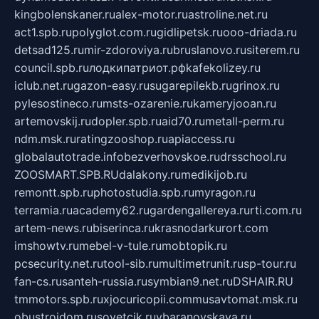
kingbolenskaner.ru
alex-motor.ru
astroline.net.ru
act1.spb.ru
polyglot.com.ru
gidlipetsk.ru
ooo-driada.ru
detsad125.ru
mir-zdoroviya.ru
bruslanovo.ru
siterem.ru
council.spb.ru
лодкипатриот.рф
kafekolizey.ru
iclub.net.ru
gazon-easy.ru
sugarepilekb.ru
grinox.ru
pylesostineco.ru
msts-ozarenie.ru
kameryjooan.ru
artemovskij.ru
dopler.spb.ru
aid70.ru
metall-perm.ru
ndm.msk.ru
ratingzooshop.ru
apiaccess.ru
globalautotrade.info
bezverhovskoe.ru
drsschool.ru
ZOOSMART.SPB.RU
dalakony.ru
medikijob.ru
remontt.spb.ru
photostudia.spb.ru
myragon.ru
terramia.ru
academy62.ru
gardengallereya.ru
rti.com.ru
artem-news.ru
biserinca.ru
krasnodarkurort.com
imshowtv.ru
mebel-v-tule.ru
mobtopik.ru
pcsecurity.net.ru
tool-sib.ru
multimetrunit.ru
sp-tour.ru
fan-cs.ru
santeh-russia.ru
symbian9.net.ru
DSHAIR.RU
tmmotors.spb.ru
xjocuricopii.com
musavtomat.msk.ru
obustrojdom.ru
sovetcik.ru
ybaranovskaya.ru