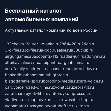
Бесплатный каталог
автомобильных компаний
Актуальный каталог компаний по всей России
133chel.ru
13autor-kolonka.ru
2864420.ru
2rich.ru
3-d-file.ru
3d-file.ru
a-cdc.ru
aalse.ru
a380club.ru
airgungames.ru
accounts-112.ru
adler-jun.ru
adonyev.ru
alfeihavsalnassr.ru
altaipant.ru
argentinamia.ru
aria-family.ru
arkrym.ru
ashanet.ru
belgorod-day.ru
bankaribi.ru
bandamn.ru
bigfatcc.ru
blagodarenie-spb.ru
borodino-media.ru
card-voice.ru
cardvoice.ru
zed-online.ru
zvonitut.ru
zebra-tlt.ru
zarafshan.ru
york-life.ru
vintovoykompressor.ru
vladivostok-map.ru
vlknrussia.ru
wasabi-shop.ru
webamator.ru
zaryna.ru
youtubefree.ru
x-ton.ru