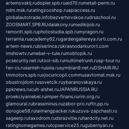
artemovskij.ru
dopler.spb.ru
aid70.ru
metall-perm.ru
ndm.msk.ru
ratingzooshop.ru
apiaccess.ru
globalautotrade.info
bezverhovskoe.ru
drsschool.ru
ZOOSMART.SPB.RU
dalakony.ru
medikijob.ru
remontt.spb.ru
photostudia.spb.ru
myragon.ru
terramia.ru
academy62.ru
gardengallereya.ru
rti.com.ru
artem-news.ru
biserinca.ru
krasnodarkurort.com
imshowtv.ru
mebel-v-tule.ru
mobtopik.ru
pcsecurity.net.ru
tool-sib.ru
multimetrunit.ru
sp-tour.ru
fan-cs.ru
santeh-russia.ru
symbian9.net.ru
DSHAIR.RU
tmmotors.spb.ru
xjocuricopii.com
musavtomat.msk.ru
obustrojdom.ru
sovetcik.ru
ybaranovskaya.ru
ppknews.ru
cult-alshei.ru
JAPANRUSSIA.RU
proekciyamebel.ru
imper-finans.ru
rim.org.ru
glamourai.ru
brassminus.ru
zabor-pro.ru
ftn.pp.ru
dorogoe58.ru
laimengpacker.ru
kuzova-zapchasti.ru
sageerp.ru
taxodrom.ru
dsrazvitie.ru
hardcity.net.ru
ratinghomegames.ru
topservice25.ru
gubernyan.ru