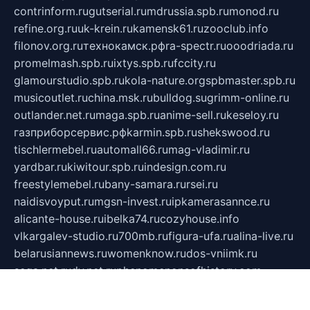
contrinform.ru
gutserial.ru
mdrussia.spb.ru
monod.ru
refine.org.ru
uk-krein.ru
kamensk61.ru
zooclub.info
filonov.org.ru
технокамск.рф
ra-spectr.ru
ooodriada.ru
promelmash.spb.ru
ixtys.spb.ru
fccity.ru
glamourstudio.spb.ru
kola-nature.org
spbmaster.spb.ru
musicoutlet.ru
china.msk.ru
bulldog.su
grimm-online.ru
outlander.net.ru
maga.spb.ru
anime-sell.ru
keseloy.ru
газприборсервис.рф
karmin.spb.ru
shekswood.ru
tischlermebel.ru
automall66.ru
mag-vladimir.ru
yardbar.ru
kiwitour.spb.ru
indesign.com.ru
freestylemebel.ru
bany-samara.ru
rsei.ru
naidisvoyput.ru
mgsn-invest.ru
ipkamerasannce.ru
alicante-house.ru
ibelka74.ru
cozyhouse.info
vlkargalev-studio.ru
700mb.ru
figura-ufa.ru
alina-live.ru
belarusiannews.ru
womenknow.ru
dos-vniimk.ru
sega.net.ru
dv.net.ru
phenomenonsofhistory.com
telesputnik.net.ru
wall.pp.ru
pylesosroidmi.ru
gtc-clan.ru
cligs.ru
bibikazap.ru
popova.org.ru