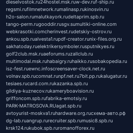
dieselvostok.ru
24hostel.msk.ru
w-dev.ru
f-ship.ru
regsmi.ru
filmnetwork.ru
malinasp.ru
kinosvin.ru
h2o-salon.ru
malutkayork.ru
deltaprim.spb.ru
tango-perm.ru
gooddir.ru
sgv.su
multiki-online.com
webkrasotki.com
cherinvest.ru
detskiy-ostrov.ru
ankou.spb.ru
alvesta1.ru
pdf-creator.ru
nix-files.org.ru
sakhatoday.ru
elektrikersymboler.ru
sputnikyes.ru
golf2club.msk.ru
aeforums.ru
zallclub.ru
multimodal.msk.ru
habaigry.ru
haikko.ru
sobakopedia.ru
isz-fest.ru
ewnc.info
screensaver-clock.net.ru
volnav.spb.ru
comnat.ru
npf.net.ru
7bit.pp.ru
kalugatur.ru
tesiaes.ru
card.com.ru
kazanka.spb.ru
gildiya-kuznecov.ru
kameryboavision.ru
griffoncom.spb.ru
fabrika-emotsiy.ru
PARK-MATROSOVA.RU
agat.spb.ru
avtoyurist-moskva1.ru
hardware.org.ru
схема-авто.рф
dg-lab.ru
angrup.ru
recruiter.spb.ru
music8.spb.ru
krsk124.ru
kubok.spb.ru
romanofforex.ru