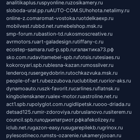
analitikaplus.ru
spyonline.ru
zosikamery.ru
sloboda-ural.pp.ru
AUTO-COM.SU
hohota.net
alimy.ru
online-z.com
aromat-vostoka.ru
otdelkaexp.ru
mobilvest.ru
bbd.net.ru
mebelshop.msk.ru
smp-forum.ru
bastion-td.ru
kosmoscreative.ru
avrmotors.ru
art-galadesign.ru
tiffany-c.ru
ecostep-samara.ru
d-p.spb.ru
галактика73.рф
sko.com.ru
davitamebel-spb.ru
fotsis.ru
tesiaes.ru
kokoroyari.spb.ru
blesna-kazan.ru
mossilver.ru
lenderoq.ru
sergeydobrin.ru
tochkazvuka.msk.ru
people-of-art.ru
bezzubova.ru
clubtibet.ru
orior-aks.ru
dynamoauto.ru
szk-favorit.ru
carlines.ru
flatnsk.ru
kingbolenskaner.ru
alex-motor.ru
astroline.net.ru
act1.spb.ru
polyglot.com.ru
gidlipetsk.ru
ooo-driada.ru
detsad125.ru
mir-zdoroviya.ru
bruslanovo.ru
siterem.ru
council.spb.ru
лодкипатриот.рф
kafekolizey.ru
iclub.net.ru
gazon-easy.ru
sugarepilekb.ru
grinox.ru
pylesostineco.ru
msts-ozarenie.ru
kameryjooan.ru