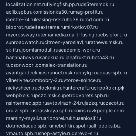
localization.net.ru
flyingfish.pp.ru
ds5teremok.ru
aclib.spb.ru
komissionka30.ru
mag-profit.ru
icentre-74.ru
leasing-nsk.ru
hd39.ru
rcd.com.ru
bioprot.ru
deltaextreme.ru
mirkotlov07.ru
mycrossway.ru
temamedia.ru
art-fusing.ru
cbslefort.ru
sunroadwatch.ru
citroen-yaroslavl.ru
ratnews.msk.ru
sk-if.ru
joomlamoduli.ru
academic-work.ru
bananaboys.ru
sanekua.ru
lianafrukt.ru
beta43.ru
tucsonwoori.com
alex-translation.ru
avantgardeclinics.ru
noel.msk.ru
buylq.ru
aquas-spb.ru
vilnerivne.com
bobry-2.ru
vtoroe-solnce.ru
nickysheen.ru
clockmir.ru
huntercraft.ru
стройокт.рф
webpixels.ru
pczz.msk.su
petrodvorets.spb.ru
nsintermed.spb.ru
avtovirazh-24.ru
jazzq.ru
czecot.ru
cruizi.spb.ru
spasskaya.spb.ru
kniris.ru
vkpeople.com
maminy-mysli.ru
arionorel.ru
khuseniosif.ru
dotmediacup.spb.ru
mebel-tiraspol.ru
all-books.biz
vmauto.spb.ru
shop-astyle.ru
derevo-s.ru