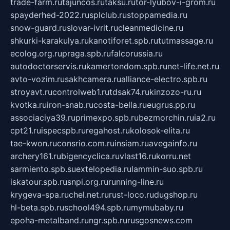
trade-farm.ru
tajuncos.ru
taksu.ru
tor-lyubov-i-grom.ru
spayderhed-2022.ru
splclub.ru
stoppamedia.ru
snow-guard.ru
slovar-ivrit.ru
cleanmedicine.ru
shkurki-karakulya.ru
kanotiforet.spb.ru
tutmassage.ru
ecolog.org.ru
praga.spb.ru
falcorussia.ru
autodoctorservis.ru
kamertondom.spb.ru
net-life.net.ru
avto-vozim.ru
sakhcamera.ru
alliance-electro.spb.ru
stroyavt.ru
controlweb1.ru
tdsak74.ru
kinzozo-ru.ru
kvotka.ru
iron-snab.ru
costa-bella.ru
eugrus.pp.ru
associaciya39.ru
primexpo.spb.ru
bezmorchin.ru
ia2.ru
cpt21.ru
ispecspb.ru
regahost.ru
kolosok-elita.ru
tae-kwon.ru
consrio.com.ru
insiam.ru
avegainfo.ru
archery161.ru
bigencyclica.ru
vlast16.ru
korru.net
sarmiento.spb.su
extelopedia.ru
lammin-suo.spb.ru
iskatour.spb.ru
snpi.org.ru
running-line.ru
krygeva-spa.ru
chel.net.ru
rust-loco.ru
dugshop.ru
hl-beta.spb.ru
school494.spb.ru
mymubaby.ru
epoha-metalband.ru
ngr.spb.ru
rusgosnews.com