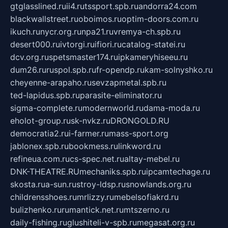
gtglasslined.ru
ii4.ru
tssport.spb.ru
andorra24.com
blackwallstreet.ru
oboimos.ru
optim-doors.com.ru
ikuch.ru
nycr.org.ru
npa21.ru
vremya-ch.spb.ru
desert000.ru
ivtorgi.ru
ifiori.ru
catalog-statei.ru
dcv.org.ru
spetsmaster174.ru
ipkameryhiseeu.ru
dum26.ru
ruspol.spb.ru
fr-opendp.ru
kam-solnyshko.ru
cheyenne-arapaho.ru
sevzapmetal.spb.ru
ted-lapidus.spb.ru
parasite-eliminator.ru
sigma-complete.ru
modernworld.ru
dama-moda.ru
eholot-group.ru
sk-nvkz.ru
DRONGOLD.RU
democratia2.ru
i-farmer.ru
mass-sport.org
jablonex.spb.ru
bookmess.ru
linkword.ru
refineua.com.ru
cs-spec.net.ru
altay-mebel.ru
DNK-THEATRE.RU
mechaniks.spb.ru
ipcamtechage.ru
skosta.ru
a-sun.ru
stroy-ldsp.ru
snowlands.org.ru
childrensshoes.ru
mrlizzy.ru
mebelsofiakrd.ru
bulizhenko.ru
rumantick.net.ru
mtszerno.ru
daily-fishing.ru
glushiteli-v-spb.ru
megasat.org.ru