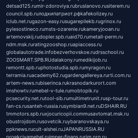
detsad125.ru
mir-zdoroviya.ru
bruslanovo.ru
siterem.ru
council.spb.ru
лодкипатриот.рф
kafekolizey.ru
iclub.net.ru
gazon-easy.ru
sugarepilekb.ru
grinox.ru
pylesostineco.ru
msts-ozarenie.ru
kameryjooan.ru
artemovskij.ru
dopler.spb.ru
aid70.ru
metall-perm.ru
ndm.msk.ru
ratingzooshop.ru
apiaccess.ru
globalautotrade.info
bezverhovskoe.ru
drsschool.ru
ZOOSMART.SPB.RU
dalakony.ru
medikijob.ru
remontt.spb.ru
photostudia.spb.ru
myragon.ru
terramia.ru
academy62.ru
gardengallereya.ru
rti.com.ru
artem-news.ru
biserinca.ru
krasnodarkurort.com
imshowtv.ru
mebel-v-tule.ru
mobtopik.ru
pcsecurity.net.ru
tool-sib.ru
multimetrunit.ru
sp-tour.ru
fan-cs.ru
santeh-russia.ru
symbian9.net.ru
DSHAIR.RU
tmmotors.spb.ru
xjocuricopii.com
musavtomat.msk.ru
obustrojdom.ru
sovetcik.ru
ybaranovskaya.ru
ppknews.ru
cult-alshei.ru
JAPANRUSSIA.RU
proekciyamebel.ru
imper-finans.ru
rim.org.ru