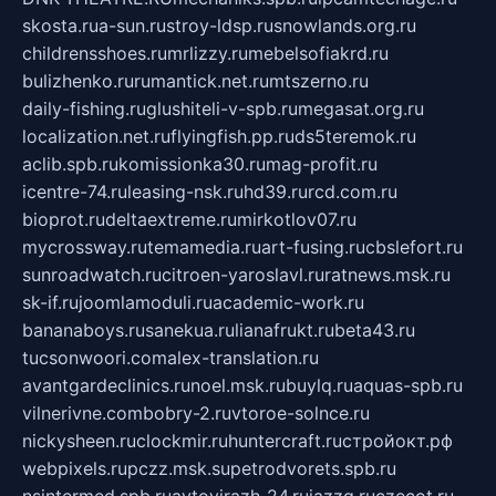
skosta.ru
a-sun.ru
stroy-ldsp.ru
snowlands.org.ru
childrensshoes.ru
mrlizzy.ru
mebelsofiakrd.ru
bulizhenko.ru
rumantick.net.ru
mtszerno.ru
daily-fishing.ru
glushiteli-v-spb.ru
megasat.org.ru
localization.net.ru
flyingfish.pp.ru
ds5teremok.ru
aclib.spb.ru
komissionka30.ru
mag-profit.ru
icentre-74.ru
leasing-nsk.ru
hd39.ru
rcd.com.ru
bioprot.ru
deltaextreme.ru
mirkotlov07.ru
mycrossway.ru
temamedia.ru
art-fusing.ru
cbslefort.ru
sunroadwatch.ru
citroen-yaroslavl.ru
ratnews.msk.ru
sk-if.ru
joomlamoduli.ru
academic-work.ru
bananaboys.ru
sanekua.ru
lianafrukt.ru
beta43.ru
tucsonwoori.com
alex-translation.ru
avantgardeclinics.ru
noel.msk.ru
buylq.ru
aquas-spb.ru
vilnerivne.com
bobry-2.ru
vtoroe-solnce.ru
nickysheen.ru
clockmir.ru
huntercraft.ru
стройокт.рф
webpixels.ru
pczz.msk.su
petrodvorets.spb.ru