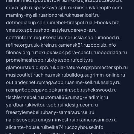
nsintermed.spb.ru
avtovirazh-24.ru
jazzq.ru
czecot.ru
cruizi.spb.ru
spasskaya.spb.ru
kniris.ru
vkpeople.com
maminy-mysli.ru
arionorel.ru
khuseniosif.ru
dotmediacup.spb.ru
mebel-tiraspol.ru
all-books.biz
vmauto.spb.ru
shop-astyle.ru
derevo-s.ru
contrinform.ru
gutserial.ru
mdrussia.spb.ru
monod.ru
refine.org.ru
uk-krein.ru
kamensk61.ru
zooclub.info
filonov.org.ru
технокамск.рф
ra-spectr.ru
ooodriada.ru
promelmash.spb.ru
ixtys.spb.ru
fccity.ru
glamourstudio.spb.ru
kola-nature.org
spbmaster.spb.ru
musicoutlet.ru
china.msk.ru
bulldog.su
grimm-online.ru
outlander.net.ru
maga.spb.ru
anime-sell.ru
keseloy.ru
газприборсервис.рф
karmin.spb.ru
shekswood.ru
tischlermebel.ru
automall66.ru
mag-vladimir.ru
yardbar.ru
kiwitour.spb.ru
indesign.com.ru
freestylemebel.ru
bany-samara.ru
rsei.ru
naidisvoyput.ru
mgsn-invest.ru
ipkamerasannce.ru
alicante-house.ru
ibelka74.ru
cozyhouse.info