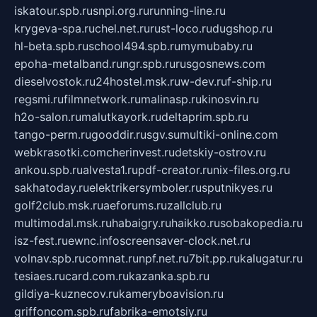
iskatour.spb.ru
snpi.org.ru
running-line.ru
krygeva-spa.ru
chel.net.ru
rust-loco.ru
dugshop.ru
hl-beta.spb.ru
school494.spb.ru
mymubaby.ru
epoha-metalband.ru
ngr.spb.ru
rusgosnews.com
dieselvostok.ru
24hostel.msk.ru
w-dev.ru
f-ship.ru
regsmi.ru
filmnetwork.ru
malinasp.ru
kinosvin.ru
h2o-salon.ru
malutkayork.ru
deltaprim.spb.ru
tango-perm.ru
gooddir.ru
sgv.su
multiki-online.com
webkrasotki.com
cherinvest.ru
detskiy-ostrov.ru
ankou.spb.ru
alvesta1.ru
pdf-creator.ru
nix-files.org.ru
sakhatoday.ru
elektrikersymboler.ru
sputnikyes.ru
golf2club.msk.ru
aeforums.ru
zallclub.ru
multimodal.msk.ru
habaigry.ru
haikko.ru
sobakopedia.ru
isz-fest.ru
ewnc.info
screensaver-clock.net.ru
volnav.spb.ru
comnat.ru
npf.net.ru
7bit.pp.ru
kalugatur.ru
tesiaes.ru
card.com.ru
kazanka.spb.ru
gildiya-kuznecov.ru
kameryboavision.ru
griffoncom.spb.ru
fabrika-emotsiy.ru