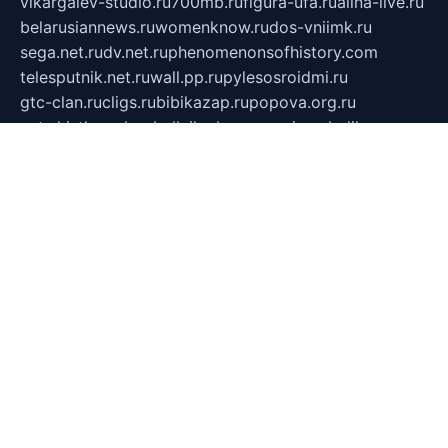
vlkargalev-studio.ru
700mb.ru
figura-ufa.ru
alina-live.ru
belarusiannews.ru
womenknow.ru
dos-vniimk.ru
sega.net.ru
dv.net.ru
phenomenonsofhistory.com
telesputnik.net.ru
wall.pp.ru
pylesosroidmi.ru
gtc-clan.ru
cligs.ru
bibikazap.ru
popova.org.ru
netwhistler.spb.ru
bellvil.ru
bonzon.ru
iss-vladik.ru
defiparis.net.ru
las-gryzas.ru
amku.ru
electednews.spb.ru
feather.org.ru
spar72.ru
tankiigri.ru
dominus.com.ru
ibtree.ru
sanykool.pp.ru
unixlib.org.ru
menatep.spb.ru
gartenterrassen.ru
printeka.ru
skvozilka.com.ru
parkovka-pub.ru
lovemobi.ru
art-ru.ru
emulatorz.com.ru
alucomp.com.ru
tatforum.com.ru
alternativa-profi.ru
dermakler.ru
artsurvey.ru
aredir.ru
khimspas.ru
centr-maxi.ru
2018r.ru
bort-stomer-defort.ru
professional2.ru
gibsons.ru
artselena.ru
art-pilot.ru
ingredient.spb.ru
npfpolimer.spb.ru
argentum.spb.ru
hom-edu.ru
af-num.ru
cashadvanceamericasev.org
trexp.spb.ru