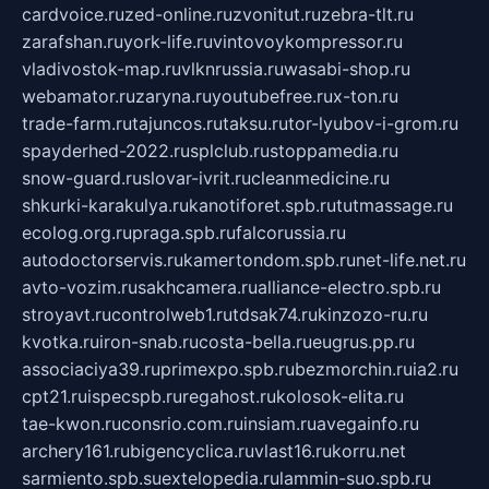
cardvoice.ru
zed-online.ru
zvonitut.ru
zebra-tlt.ru
zarafshan.ru
york-life.ru
vintovoykompressor.ru
vladivostok-map.ru
vlknrussia.ru
wasabi-shop.ru
webamator.ru
zaryna.ru
youtubefree.ru
x-ton.ru
trade-farm.ru
tajuncos.ru
taksu.ru
tor-lyubov-i-grom.ru
spayderhed-2022.ru
splclub.ru
stoppamedia.ru
snow-guard.ru
slovar-ivrit.ru
cleanmedicine.ru
shkurki-karakulya.ru
kanotiforet.spb.ru
tutmassage.ru
ecolog.org.ru
praga.spb.ru
falcorussia.ru
autodoctorservis.ru
kamertondom.spb.ru
net-life.net.ru
avto-vozim.ru
sakhcamera.ru
alliance-electro.spb.ru
stroyavt.ru
controlweb1.ru
tdsak74.ru
kinzozo-ru.ru
kvotka.ru
iron-snab.ru
costa-bella.ru
eugrus.pp.ru
associaciya39.ru
primexpo.spb.ru
bezmorchin.ru
ia2.ru
cpt21.ru
ispecspb.ru
regahost.ru
kolosok-elita.ru
tae-kwon.ru
consrio.com.ru
insiam.ru
avegainfo.ru
archery161.ru
bigencyclica.ru
vlast16.ru
korru.net
sarmiento.spb.su
extelopedia.ru
lammin-suo.spb.ru