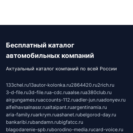
Бесплатный каталог
автомобильных компаний
Актуальный каталог компаний по всей России
133chel.ru
13autor-kolonka.ru
2864420.ru
2rich.ru
3-d-file.ru
3d-file.ru
a-cdc.ru
aalse.ru
a380club.ru
airgungames.ru
accounts-112.ru
adler-jun.ru
adonyev.ru
alfeihavsalnassr.ru
altaipant.ru
argentinamia.ru
aria-family.ru
arkrym.ru
ashanet.ru
belgorod-day.ru
bankaribi.ru
bandamn.ru
bigfatcc.ru
blagodarenie-spb.ru
borodino-media.ru
card-voice.ru