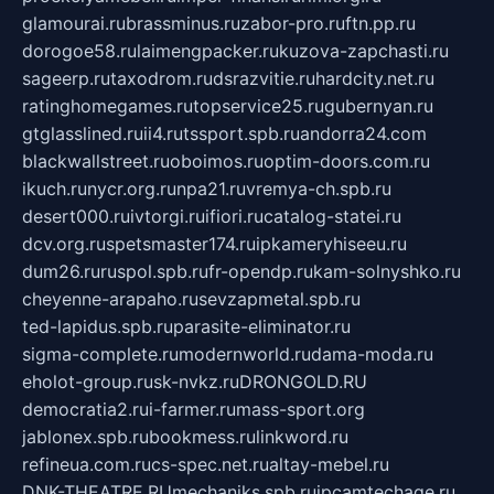
glamourai.ru
brassminus.ru
zabor-pro.ru
ftn.pp.ru
dorogoe58.ru
laimengpacker.ru
kuzova-zapchasti.ru
sageerp.ru
taxodrom.ru
dsrazvitie.ru
hardcity.net.ru
ratinghomegames.ru
topservice25.ru
gubernyan.ru
gtglasslined.ru
ii4.ru
tssport.spb.ru
andorra24.com
blackwallstreet.ru
oboimos.ru
optim-doors.com.ru
ikuch.ru
nycr.org.ru
npa21.ru
vremya-ch.spb.ru
desert000.ru
ivtorgi.ru
ifiori.ru
catalog-statei.ru
dcv.org.ru
spetsmaster174.ru
ipkameryhiseeu.ru
dum26.ru
ruspol.spb.ru
fr-opendp.ru
kam-solnyshko.ru
cheyenne-arapaho.ru
sevzapmetal.spb.ru
ted-lapidus.spb.ru
parasite-eliminator.ru
sigma-complete.ru
modernworld.ru
dama-moda.ru
eholot-group.ru
sk-nvkz.ru
DRONGOLD.RU
democratia2.ru
i-farmer.ru
mass-sport.org
jablonex.spb.ru
bookmess.ru
linkword.ru
refineua.com.ru
cs-spec.net.ru
altay-mebel.ru
DNK-THEATRE.RU
mechaniks.spb.ru
ipcamtechage.ru