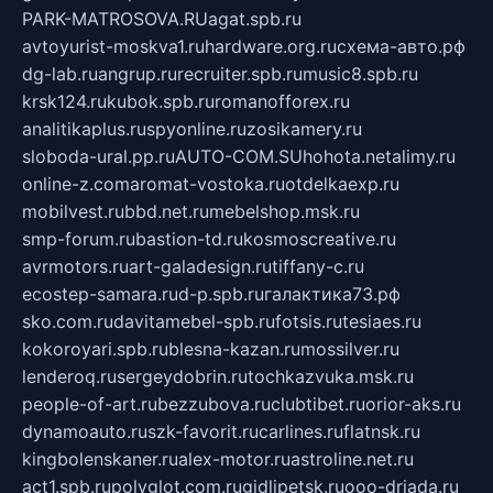
PARK-MATROSOVA.RU
agat.spb.ru
avtoyurist-moskva1.ru
hardware.org.ru
схема-авто.рф
dg-lab.ru
angrup.ru
recruiter.spb.ru
music8.spb.ru
krsk124.ru
kubok.spb.ru
romanofforex.ru
analitikaplus.ru
spyonline.ru
zosikamery.ru
sloboda-ural.pp.ru
AUTO-COM.SU
hohota.net
alimy.ru
online-z.com
aromat-vostoka.ru
otdelkaexp.ru
mobilvest.ru
bbd.net.ru
mebelshop.msk.ru
smp-forum.ru
bastion-td.ru
kosmoscreative.ru
avrmotors.ru
art-galadesign.ru
tiffany-c.ru
ecostep-samara.ru
d-p.spb.ru
галактика73.рф
sko.com.ru
davitamebel-spb.ru
fotsis.ru
tesiaes.ru
kokoroyari.spb.ru
blesna-kazan.ru
mossilver.ru
lenderoq.ru
sergeydobrin.ru
tochkazvuka.msk.ru
people-of-art.ru
bezzubova.ru
clubtibet.ru
orior-aks.ru
dynamoauto.ru
szk-favorit.ru
carlines.ru
flatnsk.ru
kingbolenskaner.ru
alex-motor.ru
astroline.net.ru
act1.spb.ru
polyglot.com.ru
gidlipetsk.ru
ooo-driada.ru