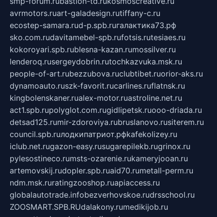
smp-forum.ru
bastion-td.ru
kosmoscreative.ru
avrmotors.ru
art-galadesign.ru
tiffany-c.ru
ecostep-samara.ru
d-p.spb.ru
галактика73.рф
sko.com.ru
davitamebel-spb.ru
fotsis.ru
tesiaes.ru
kokoroyari.spb.ru
blesna-kazan.ru
mossilver.ru
lenderoq.ru
sergeydobrin.ru
tochkazvuka.msk.ru
people-of-art.ru
bezzubova.ru
clubtibet.ru
orior-aks.ru
dynamoauto.ru
szk-favorit.ru
carlines.ru
flatnsk.ru
kingbolenskaner.ru
alex-motor.ru
astroline.net.ru
act1.spb.ru
polyglot.com.ru
gidlipetsk.ru
ooo-driada.ru
detsad125.ru
mir-zdoroviya.ru
bruslanovo.ru
siterem.ru
council.spb.ru
лодкипатриот.рф
kafekolizey.ru
iclub.net.ru
gazon-easy.ru
sugarepilekb.ru
grinox.ru
pylesostineco.ru
msts-ozarenie.ru
kameryjooan.ru
artemovskij.ru
dopler.spb.ru
aid70.ru
metall-perm.ru
ndm.msk.ru
ratingzooshop.ru
apiaccess.ru
globalautotrade.info
bezverhovskoe.ru
drsschool.ru
ZOOSMART.SPB.RU
dalakony.ru
medikijob.ru