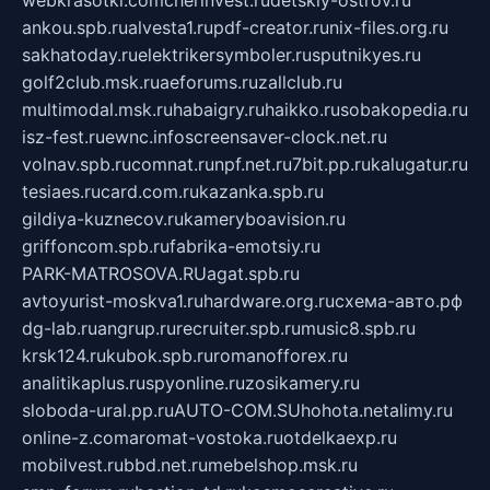
ankou.spb.ru
alvesta1.ru
pdf-creator.ru
nix-files.org.ru
sakhatoday.ru
elektrikersymboler.ru
sputnikyes.ru
golf2club.msk.ru
aeforums.ru
zallclub.ru
multimodal.msk.ru
habaigry.ru
haikko.ru
sobakopedia.ru
isz-fest.ru
ewnc.info
screensaver-clock.net.ru
volnav.spb.ru
comnat.ru
npf.net.ru
7bit.pp.ru
kalugatur.ru
tesiaes.ru
card.com.ru
kazanka.spb.ru
gildiya-kuznecov.ru
kameryboavision.ru
griffoncom.spb.ru
fabrika-emotsiy.ru
PARK-MATROSOVA.RU
agat.spb.ru
avtoyurist-moskva1.ru
hardware.org.ru
схема-авто.рф
dg-lab.ru
angrup.ru
recruiter.spb.ru
music8.spb.ru
krsk124.ru
kubok.spb.ru
romanofforex.ru
analitikaplus.ru
spyonline.ru
zosikamery.ru
sloboda-ural.pp.ru
AUTO-COM.SU
hohota.net
alimy.ru
online-z.com
aromat-vostoka.ru
otdelkaexp.ru
mobilvest.ru
bbd.net.ru
mebelshop.msk.ru