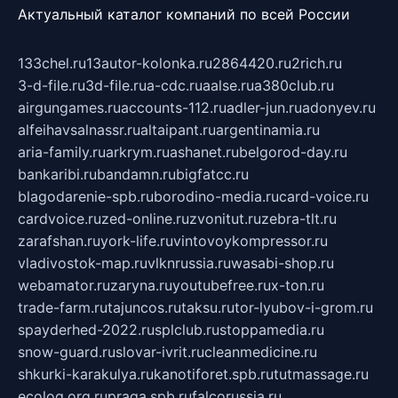
Актуальный каталог компаний по всей России
133chel.ru
13autor-kolonka.ru
2864420.ru
2rich.ru
3-d-file.ru
3d-file.ru
a-cdc.ru
aalse.ru
a380club.ru
airgungames.ru
accounts-112.ru
adler-jun.ru
adonyev.ru
alfeihavsalnassr.ru
altaipant.ru
argentinamia.ru
aria-family.ru
arkrym.ru
ashanet.ru
belgorod-day.ru
bankaribi.ru
bandamn.ru
bigfatcc.ru
blagodarenie-spb.ru
borodino-media.ru
card-voice.ru
cardvoice.ru
zed-online.ru
zvonitut.ru
zebra-tlt.ru
zarafshan.ru
york-life.ru
vintovoykompressor.ru
vladivostok-map.ru
vlknrussia.ru
wasabi-shop.ru
webamator.ru
zaryna.ru
youtubefree.ru
x-ton.ru
trade-farm.ru
tajuncos.ru
taksu.ru
tor-lyubov-i-grom.ru
spayderhed-2022.ru
splclub.ru
stoppamedia.ru
snow-guard.ru
slovar-ivrit.ru
cleanmedicine.ru
shkurki-karakulya.ru
kanotiforet.spb.ru
tutmassage.ru
ecolog.org.ru
praga.spb.ru
falcorussia.ru