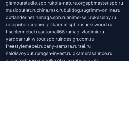
glamourstudio.spb.ru
kola-nature.org
spbmaster.spb.ru
musicoutlet.ru
china.msk.ru
bulldog.su
grimm-online.ru
outlander.net.ru
maga.spb.ru
anime-sell.ru
keseloy.ru
газприборсервис.рф
karmin.spb.ru
shekswood.ru
tischlermebel.ru
automall66.ru
mag-vladimir.ru
yardbar.ru
kiwitour.spb.ru
indesign.com.ru
freestylemebel.ru
bany-samara.ru
rsei.ru
naidisvoyput.ru
mgsn-invest.ru
ipkamerasannce.ru
alicante-house.ru
ibelka74.ru
cozyhouse.info
vlkargalev-studio.ru
700mb.ru
figura-ufa.ru
alina-live.ru
belarusiannews.ru
womenknow.ru
dos-vniimk.ru
sega.net.ru
dv.net.ru
phenomenonsofhistory.com
telesputnik.net.ru
wall.pp.ru
pylesosroidmi.ru
gtc-clan.ru
cligs.ru
bibikazap.ru
popova.org.ru
netwhistler.spb.ru
bellvil.ru
bonzon.ru
iss-vladik.ru
defiparis.net.ru
las-gryzas.ru
amku.ru
electednews.spb.ru
feather.org.ru
spar72.ru
tankiigri.ru
dominus.com.ru
ibtree.ru
sanykool.pp.ru
unixlib.org.ru