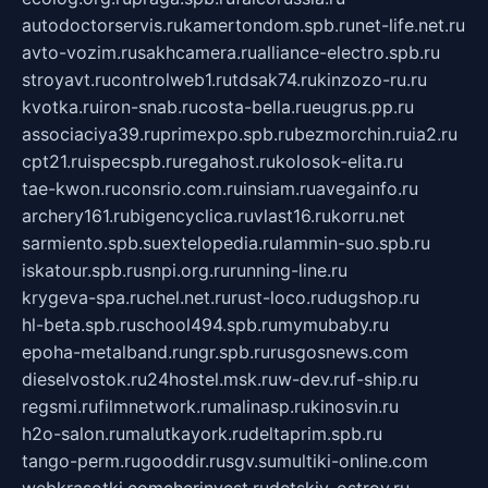
autodoctorservis.ru
kamertondom.spb.ru
net-life.net.ru
avto-vozim.ru
sakhcamera.ru
alliance-electro.spb.ru
stroyavt.ru
controlweb1.ru
tdsak74.ru
kinzozo-ru.ru
kvotka.ru
iron-snab.ru
costa-bella.ru
eugrus.pp.ru
associaciya39.ru
primexpo.spb.ru
bezmorchin.ru
ia2.ru
cpt21.ru
ispecspb.ru
regahost.ru
kolosok-elita.ru
tae-kwon.ru
consrio.com.ru
insiam.ru
avegainfo.ru
archery161.ru
bigencyclica.ru
vlast16.ru
korru.net
sarmiento.spb.su
extelopedia.ru
lammin-suo.spb.ru
iskatour.spb.ru
snpi.org.ru
running-line.ru
krygeva-spa.ru
chel.net.ru
rust-loco.ru
dugshop.ru
hl-beta.spb.ru
school494.spb.ru
mymubaby.ru
epoha-metalband.ru
ngr.spb.ru
rusgosnews.com
dieselvostok.ru
24hostel.msk.ru
w-dev.ru
f-ship.ru
regsmi.ru
filmnetwork.ru
malinasp.ru
kinosvin.ru
h2o-salon.ru
malutkayork.ru
deltaprim.spb.ru
tango-perm.ru
gooddir.ru
sgv.su
multiki-online.com
webkrasotki.com
cherinvest.ru
detskiy-ostrov.ru