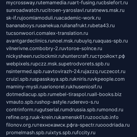
mycrossway.ru
temamedia.ru
art-fusing.ru
cbslefort.ru
sunroadwatch.ru
citroen-yaroslavl.ru
ratnews.msk.ru
sk-if.ru
joomlamoduli.ru
academic-work.ru
bananaboys.ru
sanekua.ru
lianafrukt.ru
beta43.ru
tucsonwoori.com
alex-translation.ru
avantgardeclinics.ru
noel.msk.ru
buylq.ru
aquas-spb.ru
vilnerivne.com
bobry-2.ru
vtoroe-solnce.ru
nickysheen.ru
clockmir.ru
huntercraft.ru
стройокт.рф
webpixels.ru
pczz.msk.su
petrodvorets.spb.ru
nsintermed.spb.ru
avtovirazh-24.ru
jazzq.ru
czecot.ru
cruizi.spb.ru
spasskaya.spb.ru
kniris.ru
vkpeople.com
maminy-mysli.ru
arionorel.ru
khuseniosif.ru
dotmediacup.spb.ru
mebel-tiraspol.ru
all-books.biz
vmauto.spb.ru
shop-astyle.ru
derevo-s.ru
contrinform.ru
gutserial.ru
mdrussia.spb.ru
monod.ru
refine.org.ru
uk-krein.ru
kamensk61.ru
zooclub.info
filonov.org.ru
технокамск.рф
ra-spectr.ru
ooodriada.ru
promelmash.spb.ru
ixtys.spb.ru
fccity.ru