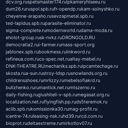
dcv.org.ru
spetsmaster174.ru
ipkameryhiseeu.ru
dum26.ru
ruspol.spb.ru
fr-opendp.ru
kam-solnyshko.ru
cheyenne-arapaho.ru
sevzapmetal.spb.ru
ted-lapidus.spb.ru
parasite-eliminator.ru
sigma-complete.ru
modernworld.ru
dama-moda.ru
eholot-group.ru
sk-nvkz.ru
DRONGOLD.RU
democratia2.ru
i-farmer.ru
mass-sport.org
jablonex.spb.ru
bookmess.ru
linkword.ru
refineua.com.ru
cs-spec.net.ru
altay-mebel.ru
DNK-THEATRE.RU
mechaniks.spb.ru
ipcamtechage.ru
skosta.ru
a-sun.ru
stroy-ldsp.ru
snowlands.org.ru
childrensshoes.ru
mrlizzy.ru
mebelsofiakrd.ru
bulizhenko.ru
rumantick.net.ru
mtszerno.ru
daily-fishing.ru
glushiteli-v-spb.ru
megasat.org.ru
localization.net.ru
flyingfish.pp.ru
ds5teremok.ru
aclib.spb.ru
komissionka30.ru
mag-profit.ru
icentre-74.ru
leasing-nsk.ru
hd39.ru
rcd.com.ru
bioprot.ru
deltaextreme.ru
mirkotlov07.ru