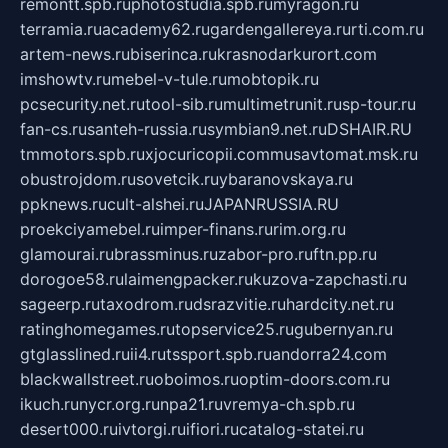
remontt.spb.ru
photostudia.spb.ru
myragon.ru
terramia.ru
academy62.ru
gardengallereya.ru
rti.com.ru
artem-news.ru
biserinca.ru
krasnodarkurort.com
imshowtv.ru
mebel-v-tule.ru
mobtopik.ru
pcsecurity.net.ru
tool-sib.ru
multimetrunit.ru
sp-tour.ru
fan-cs.ru
santeh-russia.ru
symbian9.net.ru
DSHAIR.RU
tmmotors.spb.ru
xjocuricopii.com
musavtomat.msk.ru
obustrojdom.ru
sovetcik.ru
ybaranovskaya.ru
ppknews.ru
cult-alshei.ru
JAPANRUSSIA.RU
proekciyamebel.ru
imper-finans.ru
rim.org.ru
glamourai.ru
brassminus.ru
zabor-pro.ru
ftn.pp.ru
dorogoe58.ru
laimengpacker.ru
kuzova-zapchasti.ru
sageerp.ru
taxodrom.ru
dsrazvitie.ru
hardcity.net.ru
ratinghomegames.ru
topservice25.ru
gubernyan.ru
gtglasslined.ru
ii4.ru
tssport.spb.ru
andorra24.com
blackwallstreet.ru
oboimos.ru
optim-doors.com.ru
ikuch.ru
nycr.org.ru
npa21.ru
vremya-ch.spb.ru
desert000.ru
ivtorgi.ru
ifiori.ru
catalog-statei.ru